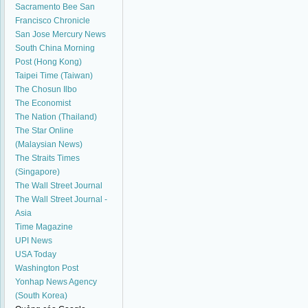
Sacramento Bee
San
Francisco Chronicle
San Jose Mercury News
South China Morning
Post (Hong Kong)
Taipei Time (Taiwan)
The Chosun Ilbo
The Economist
The Nation (Thailand)
The Star Online
(Malaysian News)
The Straits Times
(Singapore)
The Wall Street Journal
The Wall Street Journal -
Asia
Time Magazine
UPI News
USA Today
Washington Post
Yonhap News Agency
(South Korea)