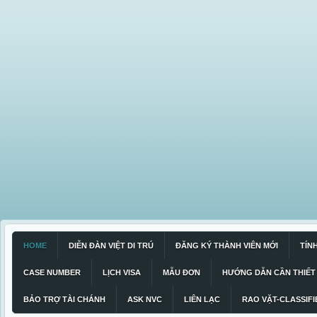
HOME
DIỄN ĐÀN VIỆT DI TRÚ
ĐĂNG KÝ THÀNH VIÊN MỚI
TÍN
CASE NUMBER
LỊCH VISA
MẪU ĐƠN
HƯỚNG DẪN CẦN THIẾT
BẢO TRỢ TÀI CHÁNH
ASK NVC
LIÊN LẠC
RAO VẶT-CLASSIFI