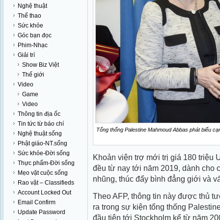
Nghệ thuật
Thể thao
Sức khỏe
Góc bạn đọc
Phim-Nhạc
Giải trí
Show Biz Việt
Thế giới
Video
Game
Video
Thông tin địa ốc
Tin tức từ báo chí
Tổng thống Palestine Mahmoud Abbas phá
Nghệ thuật sống
Stockh
Phật giáo-NT.sống
Sức khỏe-Đời sống
Khoản viện trợ mới trị giá 180 triệu 
Thực phẩm-Đời sống
đều từ nay tới năm 2019, dành cho 
Mẹo vặt cuộc sống
nhũng, thúc đẩy bình đẳng giới và 
Rao vặt – Classifieds
Account Locked Out
Theo AFP, thông tin này được thủ t
Email Confirm
ra trong sự kiện tổng thống Palest
Update Password
đầu tiên tới Stockholm kể từ năm 20