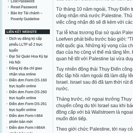
Lost Password
Reset Password
Từ tháng 10 năm ngoái, Thụy Điển t
Bảo trợ Tài chánh –
công nhận nhà nước Palestine. Thủ
Poverty Guideline
việc công nhận đó sẽ đi kèm với các
Tại lễ khai trương Đại sứ quán Pale
LIÊN KẾT WEBSITE
Loefven phát biểu trước báo giới: “T
Dịch vụ đăng ký cấp
phiếu LLTP số 2 trực
một quốc gia. Những kỳ vọng của chú
tuyến
đạo của họ cũng vì thế mà tăng lên.
Đại Sứ Quán Hoa Kỳ tại
quan hệ tốt với Palestine lại vừa duy 
Hà Nội
Đăng ký địa chỉ giao
Tuy nhiên động thái Thụy Điển công 
nhận visa online
độc lập hồi năm ngoái đã làm dấy lê
Điền đơn Form DS-160
Israel. Israel sau đó đã tạm thời rút
trực tuyến online
nước.
Điền đơn Form DS-260
trực tuyến online
Tháng trước, nữ ngoại trưởng Thụy
Điền đơn Form DS-261
chuyến công du tới Israel sau khi báo
trực tuyến online
đồng cấp với bà Wallstroem là ngoạ
Điền đơn Form I-864
muốn đón tiếp.
phiên bản mới
Điền đơn Form I-864A
Theo giới chức Palestine, tới nay c