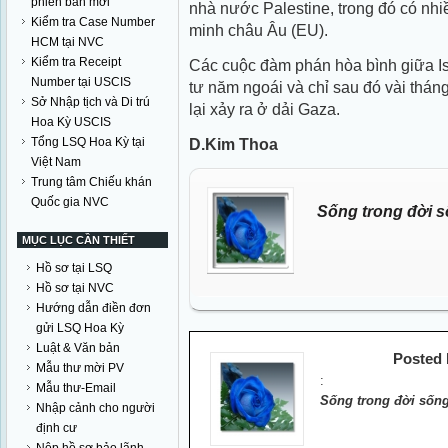
phiên bản mới
nhà nước Palestine, trong đó có nhiề
Kiểm tra Case Number
minh châu Âu (EU).
HCM tại NVC
Kiểm tra Receipt
Các cuộc đàm phán hòa bình giữa Is
Number tại USCIS
tư năm ngoái và chỉ sau đó vài thán
Sở Nhập tịch và Di trú
lại xảy ra ở dải Gaza.
Hoa Kỳ USCIS
Tổng LSQ Hoa Kỳ tại
D.Kim Thoa
Việt Nam
Trung tâm Chiếu khán
Quốc gia NVC
Sống trong đời s
MỤC LỤC CẦN THIẾT
Hồ sơ tại LSQ
Hồ sơ tại NVC
Hướng dẫn điền đơn
gửi LSQ Hoa Kỳ
Luật & Văn bản
Posted
Mẫu thư mời PV
:
Mẫu thư-Email
Sống trong đời sống
Nhập cảnh cho người
định cư