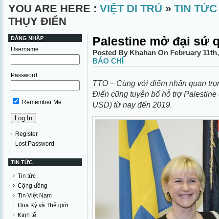
YOU ARE HERE :
VIỆT DI TRÚ
»
TIN TỨC
THỤY ĐIỂN
​Palestine mở đại sứ 
ĐĂNG NHẬP
Username
Posted By Khahan On February 11th,
BÁO CHÍ
Password
TTO – Cùng với điểm nhấn quan trọn
Điển cũng tuyên bố hỗ trợ Palestine dự
Remember Me
USD) từ nay đến 2019.
Register
Lost Password
TIN TỨC
Tin tức
Cộng đồng
Tin Việt Nam
Hoa Kỳ và Thế giới
Kinh tế