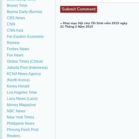
Brunei Time
Burma Daily (Burma)
CBS News
«
Khai mạc Hội chợ Tết Sinh viên 2015 ngày
CNN
21 Tháng 2 Năm 2015
CNN Asia
Far Eastern Economic
Review
Forbes News
Fox News
Global Times (China)
Jakarta Post (Indonesia)
KCNA News Agency
(North Korea)
Korea Herald
Los Angeles Time
Laos News (Laos)
Money Magazine
NBC News
New York Times
Philippine News
Phnong Penh Post
Reuters