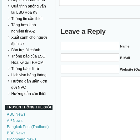
Nộp hồ sơ bảo lãnh
Quá trình phỏng vấn
tại LSQ Hoa Kỳ
Thông tin cần thiết
Tổng hợp kinh
Leave a Reply
nghiệm từ A-Z
Xuất cảnh cho người
định cư
Name
Bảo trợ tài chánh
Thông báo của LSQ
E-Mail
Hoa Kỳ tại TP.HCM
Thông báo di trú
Website (Op
Lịch visa hàng tháng
Hướng dẫn điền đơn
gửi NVC
Hướng dẫn cần thiết
TRUYỀN THÔNG THẾ GIỚI
ABC News
AP News
Bangkok Post (Thailand)
BBC News
Bloomberg News