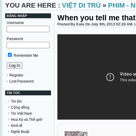
YOU ARE HERE :
VIỆT DI TRÚ
»
PHIM - 
When you tell me tha
ĐĂNG NHẬP
Username
Posted By Kate On July 9th, 2013 02:28 AM.
Password
Remember Me
Register
Lost Password
TIN TỨC
Tin tức
Cộng đồng
Tin Việt Nam
Hoa Kỳ và Thế giới
Kinh tế
Nghệ thuật