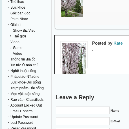
Thể thao
Sức khỏe
Góc bạn đọc
Phim-Nhạc
Giải trí
Show Biz Việt
Thế giới
Video
Posted by
Kate
Game
:
Video
Thông tin địa ốc
Tin tức từ báo chí
Nghệ thuật sống
Phật giáo-NT.sống
Sức khỏe-Đời sống
Thực phẩm-Đời sống
Mẹo vặt cuộc sống
Leave a Reply
Rao vặt – Classifieds
Account Locked Out
Name
Email Confirm
Update Password
E-Mail
Lost Password
Reset Password