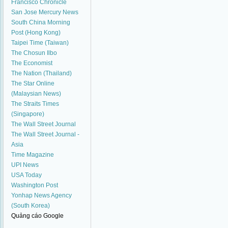
Francisco Chronicle
San Jose Mercury News
South China Morning
Post (Hong Kong)
Taipei Time (Taiwan)
The Chosun Ilbo
The Economist
The Nation (Thailand)
The Star Online
(Malaysian News)
The Straits Times
(Singapore)
The Wall Street Journal
The Wall Street Journal -
Asia
Time Magazine
UPI News
USA Today
Washington Post
Yonhap News Agency
(South Korea)
Quảng cáo Google