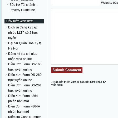
Website (Op
Bảo trợ Tài chánh –
Poverty Guideline
LIÊN KẾT WEBSITE
Dịch vụ đăng ký cấp
phiếu LLTP số 2 trực
tuyến
Đại Sứ Quán Hoa Kỳ tại
Hà Nội
Đăng ký địa chỉ giao
nhận visa online
Điền đơn Form DS-160
trực tuyến online
Điền đơn Form DS-260
trực tuyến online
«
Nga bắt thêm 250 di dân bất hợp pháp từ
Việt Nam
Điền đơn Form DS-261
trực tuyến online
Điền đơn Form I-864
phiên bản mới
Điền đơn Form I-864A
phiên bản mới
Kiểm tra Case Number