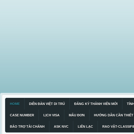
HOME
DIỄN ĐÀN VIỆT DI TRÚ
ĐĂNG KÝ THÀNH VIÊN MỚI
TÍN
CASE NUMBER
LỊCH VISA
MẪU ĐƠN
HƯỚNG DẪN CẦN THIẾT
BẢO TRỢ TÀI CHÁNH
ASK NVC
LIÊN LẠC
RAO VẶT-CLASSIFI