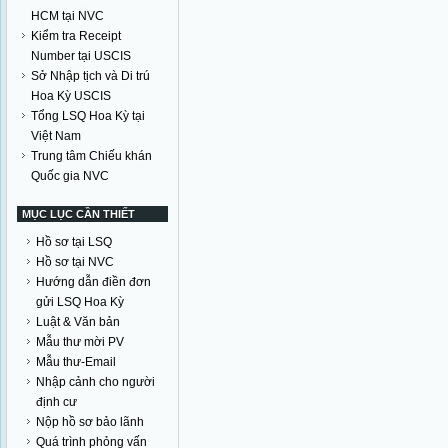
HCM tại NVC
Kiểm tra Receipt
Number tại USCIS
Sở Nhập tịch và Di trú
Hoa Kỳ USCIS
Tổng LSQ Hoa Kỳ tại
Việt Nam
Trung tâm Chiếu khán
Quốc gia NVC
MỤC LỤC CẦN THIẾT
Hồ sơ tại LSQ
Hồ sơ tại NVC
Hướng dẫn điền đơn
gửi LSQ Hoa Kỳ
Luật & Văn bản
Mẫu thư mời PV
Mẫu thư-Email
Nhập cảnh cho người
định cư
Nộp hồ sơ bảo lãnh
Quá trình phỏng vấn