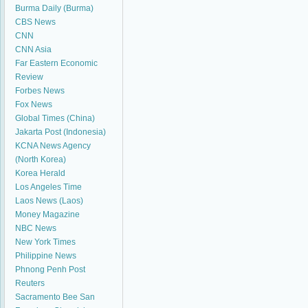
Burma Daily (Burma)
CBS News
CNN
CNN Asia
Far Eastern Economic
Review
Forbes News
Fox News
Global Times (China)
Jakarta Post (Indonesia)
KCNA News Agency
(North Korea)
Korea Herald
Los Angeles Time
Laos News (Laos)
Money Magazine
NBC News
New York Times
Philippine News
Phnong Penh Post
Reuters
Sacramento Bee
San