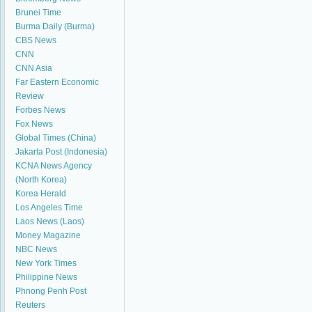
Brunei Time
Burma Daily (Burma)
CBS News
CNN
CNN Asia
Far Eastern Economic
Review
Forbes News
Fox News
Global Times (China)
Jakarta Post (Indonesia)
KCNA News Agency
(North Korea)
Korea Herald
Los Angeles Time
Laos News (Laos)
Money Magazine
NBC News
New York Times
Philippine News
Phnong Penh Post
Reuters