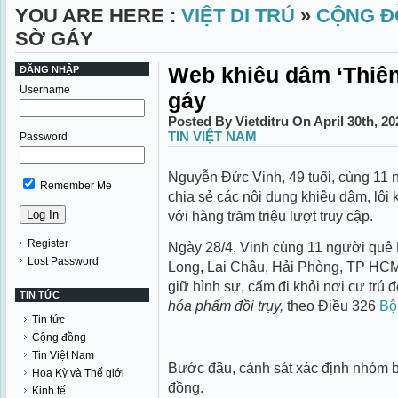
YOU ARE HERE :
VIỆT DI TRÚ
»
CỘNG Đ
SỜ GÁY
Web khiêu dâm ‘Thiên 
ĐĂNG NHẬP
Username
gáy
Posted By Vietditru On April 30th, 2
TIN VIỆT NAM
Password
Nguyễn Đức Vinh, 49 tuổi, cùng 11 
Remember Me
chia sẻ các nội dung khiêu dâm, lôi k
với hàng trăm triệu lượt truy cập.
Register
Ngày 28/4, Vinh cùng 11 người quê
Lost Password
Long, Lai Châu, Hải Phòng, TP HC
giữ hình sự, cấm đi khỏi nơi cư trú đ
TIN TỨC
hóa phẩm đồi trụy,
theo Điều 326
Bộ
Tin tức
Cộng đồng
Tin Việt Nam
Bước đầu, cảnh sát xác định nhóm bị
Hoa Kỳ và Thế giới
đồng.
Kinh tế