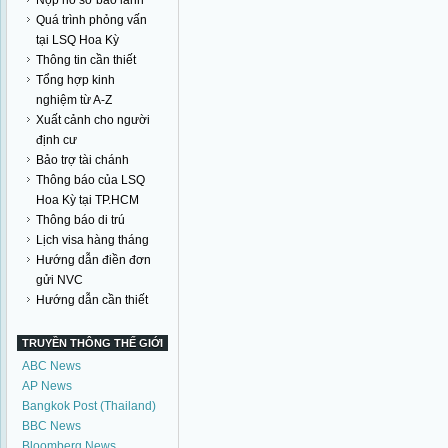
Nộp hồ sơ bảo lãnh
Quá trình phỏng vấn
tại LSQ Hoa Kỳ
Thông tin cần thiết
Tổng hợp kinh
nghiệm từ A-Z
Xuất cảnh cho người
định cư
Bảo trợ tài chánh
Thông báo của LSQ
Hoa Kỳ tại TP.HCM
Thông báo di trú
Lịch visa hàng tháng
Hướng dẫn điền đơn
gửi NVC
Hướng dẫn cần thiết
TRUYỀN THÔNG THẾ GIỚI
ABC News
AP News
Bangkok Post (Thailand)
BBC News
Bloomberg News