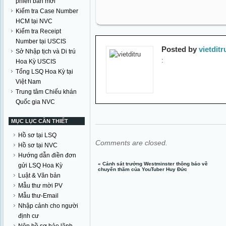
phiên bản mới
Kiểm tra Case Number
HCM tại NVC
Kiểm tra Receipt
Number tại USCIS
Posted by
vietditr
Sở Nhập tịch và Di trú
:
Hoa Kỳ USCIS
Tổng LSQ Hoa Kỳ tại
Việt Nam
Trung tâm Chiếu khán
Quốc gia NVC
MỤC LỤC CẦN THIẾT
Hồ sơ tại LSQ
Comments are closed.
Hồ sơ tại NVC
Hướng dẫn điền đơn
«
Cảnh sát trưởng Westminster thông báo về
gửi LSQ Hoa Kỳ
chuyến thăm của YouTuber Huy Đức
Luật & Văn bản
Mẫu thư mời PV
Mẫu thư-Email
Nhập cảnh cho người
định cư