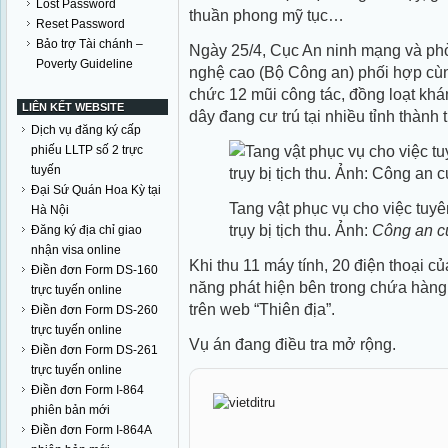
Lost Password
thuần phong mỹ tục…
Reset Password
Bảo trợ Tài chánh –
Ngày 25/4, Cục An ninh mạng và ph
Poverty Guideline
nghệ cao (Bộ Công an) phối hợp cùn
chức 12 mũi công tác, đồng loạt kh
LIÊN KẾT WEBSITE
dây đang cư trú tại nhiều tỉnh thành
Dịch vụ đăng ký cấp
phiếu LLTP số 2 trực
tuyến
Đại Sứ Quán Hoa Kỳ tại
Tang vật phục vụ cho việc tuy
Hà Nội
trụy bị tịch thu. Ảnh:
Công an c
Đăng ký địa chỉ giao
nhận visa online
Khi thu 11 máy tính, 20 điện thoại 
Điền đơn Form DS-160
năng phát hiện bên trong chứa hàng t
trực tuyến online
trên web “Thiên địa”.
Điền đơn Form DS-260
trực tuyến online
Vụ án đang điều tra mở rộng.
Điền đơn Form DS-261
trực tuyến online
Điền đơn Form I-864
phiên bản mới
Điền đơn Form I-864A