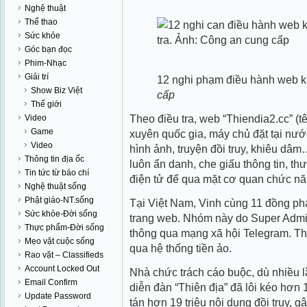
Nghệ thuật
Thể thao
Sức khỏe
Góc bạn đọc
Phim-Nhạc
Giải trí
12 nghi phạm điều hành web 
Show Biz Việt
cấp
Thế giới
Theo điều tra, web “Thiendia2.cc” (
Video
Game
xuyên quốc gia, máy chủ đặt tại nướ
Video
hình ảnh, truyện đồi truy, khiêu d
Thông tin địa ốc
luôn ẩn danh, che giấu thông tin, th
Tin tức từ báo chí
điện tử để qua mặt cơ quan chức nă
Nghệ thuật sống
Phật giáo-NT.sống
Tại Việt Nam, Vinh cùng 11 đồng ph
Sức khỏe-Đời sống
trang web. Nhóm này do Super Admin
Thực phẩm-Đời sống
thông qua mạng xã hội Telegram. Th
Mẹo vặt cuộc sống
qua hệ thống tiền ảo.
Rao vặt – Classifieds
Account Locked Out
Nhà chức trách cáo buộc, dù nhiều lầ
Email Confirm
diễn đàn “Thiên địa” đã lôi kéo hơn 1
Update Password
tán hơn 19 triệu nội dung đồi trụy,