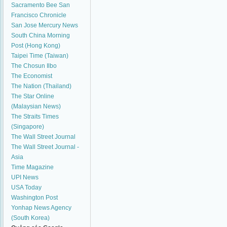
Sacramento Bee
San
Francisco Chronicle
San Jose Mercury News
South China Morning
Post (Hong Kong)
Taipei Time (Taiwan)
The Chosun Ilbo
The Economist
The Nation (Thailand)
The Star Online
(Malaysian News)
The Straits Times
(Singapore)
The Wall Street Journal
The Wall Street Journal -
Asia
Time Magazine
UPI News
USA Today
Washington Post
Yonhap News Agency
(South Korea)