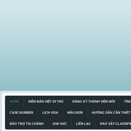
HOME
DIỄN ĐÀN VIỆT DI TRÚ
ĐĂNG KÝ THÀNH VIÊN MỚI
TÍN
CASE NUMBER
LỊCH VISA
MẪU ĐƠN
HƯỚNG DẪN CẦN THIẾT
BẢO TRỢ TÀI CHÁNH
ASK NVC
LIÊN LẠC
RAO VẶT-CLASSIFI