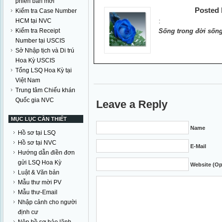
phiên bản mới
Posted
Kiểm tra Case Number
HCM tại NVC
:
Kiểm tra Receipt
Sống trong đời sống
Number tại USCIS
Sở Nhập tịch và Di trú
Hoa Kỳ USCIS
Tổng LSQ Hoa Kỳ tại
Việt Nam
Trung tâm Chiếu khán
Quốc gia NVC
Leave a Reply
MỤC LỤC CẦN THIẾT
Name
Hồ sơ tại LSQ
Hồ sơ tại NVC
E-Mail
Hướng dẫn điền đơn
gửi LSQ Hoa Kỳ
Website (Op
Luật & Văn bản
Mẫu thư mời PV
Mẫu thư-Email
Nhập cảnh cho người
định cư