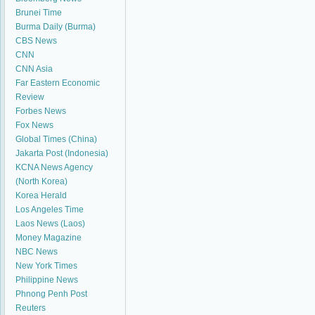
Brunei Time
Burma Daily (Burma)
CBS News
CNN
CNN Asia
Far Eastern Economic
Review
Forbes News
Fox News
Global Times (China)
Jakarta Post (Indonesia)
KCNA News Agency
(North Korea)
Korea Herald
Los Angeles Time
Laos News (Laos)
Money Magazine
NBC News
New York Times
Philippine News
Phnong Penh Post
Reuters