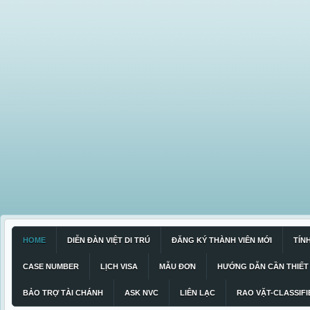
HOME
DIỄN ĐÀN VIỆT DI TRÚ
ĐĂNG KÝ THÀNH VIÊN MỚI
TÍN
CASE NUMBER
LỊCH VISA
MẪU ĐƠN
HƯỚNG DẪN CẦN THIẾT
BẢO TRỢ TÀI CHÁNH
ASK NVC
LIÊN LẠC
RAO VẶT-CLASSIFI