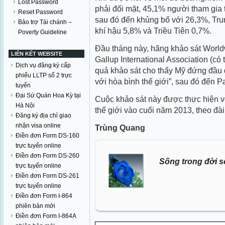
Lost Password
phải đối mặt, 45,1% người tham gia
Reset Password
sau đó đến khủng bố với 26,3%, Tru
Bảo trợ Tài chánh –
khí hậu 5,8% và Triều Tiên 0,7%.
Poverty Guideline
Đầu tháng này, hãng khảo sát Worl
LIÊN KẾT WEBSITE
Gallup International Association (có 
Dịch vụ đăng ký cấp
quả khảo sát cho thấy Mỹ đứng đầu 
phiếu LLTP số 2 trực
với hòa bình thế giới”, sau đó đến P
tuyến
Đại Sứ Quán Hoa Kỳ tại
Cuộc khảo sát này được thực hiện v
Hà Nội
thế giới vào cuối năm 2013, theo đà
Đăng ký địa chỉ giao
nhận visa online
Trùng Quang
Điền đơn Form DS-160
trực tuyến online
Điền đơn Form DS-260
Sống trong đời s
trực tuyến online
Điền đơn Form DS-261
trực tuyến online
Điền đơn Form I-864
phiên bản mới
Điền đơn Form I-864A