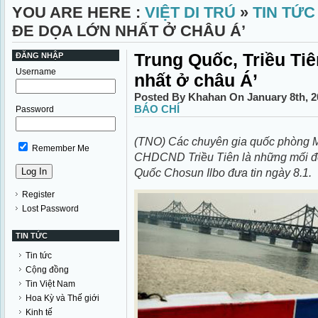
YOU ARE HERE :
VIỆT DI TRÚ
»
TIN TỨC
ĐE DỌA LỚN NHẤT Ở CHÂU Á’
Trung Quốc, Triều Tiê
ĐĂNG NHẬP
Username
nhất ở châu Á’
Posted By Khahan On January 8th, 
BÁO CHÍ
Password
(TNO) Các chuyên gia quốc phòng 
Remember Me
CHDCND Triều Tiên là những mối đe
Quốc Chosun Ilbo đưa tin ngày 8.1.
Register
Lost Password
TIN TỨC
Tin tức
Cộng đồng
Tin Việt Nam
Hoa Kỳ và Thế giới
Kinh tế