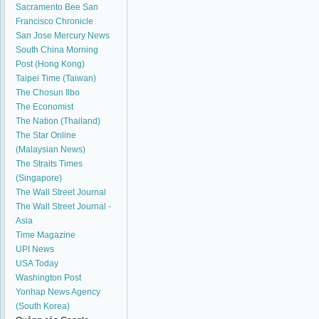
Sacramento Bee
San
Francisco Chronicle
San Jose Mercury News
South China Morning
Post (Hong Kong)
Taipei Time (Taiwan)
The Chosun Ilbo
The Economist
The Nation (Thailand)
The Star Online
(Malaysian News)
The Straits Times
(Singapore)
The Wall Street Journal
The Wall Street Journal -
Asia
Time Magazine
UPI News
USA Today
Washington Post
Yonhap News Agency
(South Korea)