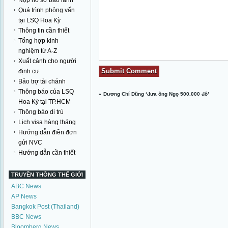
Nộp hồ sơ bảo lãnh
Quá trình phỏng vấn
tại LSQ Hoa Kỳ
Thông tin cần thiết
Tổng hợp kinh
nghiệm từ A-Z
Xuất cảnh cho người
định cư
Bảo trợ tài chánh
Thông báo của LSQ
«
Dương Chí Dũng ‘đưa ông Ngọ 500.000 đô’
Hoa Kỳ tại TP.HCM
Thông báo di trú
Lịch visa hàng tháng
Hướng dẫn điền đơn
gửi NVC
Hướng dẫn cần thiết
TRUYỀN THÔNG THẾ GIỚI
ABC News
AP News
Bangkok Post (Thailand)
BBC News
Bloomberg News