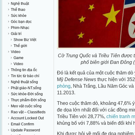
Nghệ thuật
Thể thao
Sức khỏe
Góc bạn đọc
Phim-Nhạc
Giải trí
Show Biz Việt
Thế giới
Video
Cờ Trung Quốc và Triều Tiên được t
Game
phố biên giới Đan Đông 
Video
Thông tin địa ốc
Đó là kết quả của một cuộc thăm dò 
Tin tức từ báo chí
Mỹ
Defense News
thực hiện với 35
Nghệ thuật sống
phòng
, Nhà Trắng, Lầu Năm Góc và 
Phật giáo-NT.sống
11.2013.
Sức khỏe-Đời sống
Thực phẩm-Đời sống
Theo cuộc thăm dò, khoảng 47,6% ý 
Mẹo vặt cuộc sống
đe dọa lớn nhất đối với các đồng m
Rao vặt – Classifieds
Triều Tiên với 28,77%,
chiến tranh 
Account Locked Out
khủng bố với 7,88% và biến đổi khí 
Email Confirm
Update Password
Khi được hỏi về mối đe dọa nghiêm