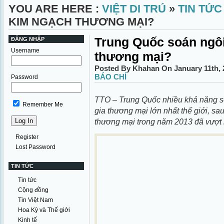
YOU ARE HERE :
VIỆT DI TRÚ
»
TIN TỨC
KIM NGẠCH THƯƠNG MẠI?
Trung Quốc soán ngô
ĐĂNG NHẬP
Username
thương mại?
Posted By Khahan On January 11th, 
BÁO CHÍ
Password
TTO – Trung Quốc nhiều khả năng sẽ
Remember Me
gia thương mại lớn nhất thế giới, sa
thương mại trong năm 2013 đã vượt
Register
Lost Password
TIN TỨC
Tin tức
Cộng đồng
Tin Việt Nam
Hoa Kỳ và Thế giới
Kinh tế