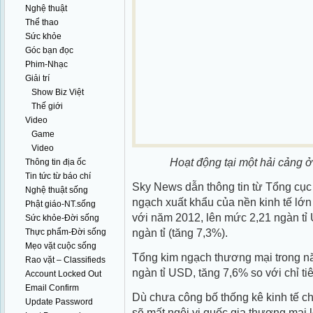
Nghệ thuật
Thể thao
Sức khỏe
Góc bạn đọc
Phim-Nhạc
Giải trí
Show Biz Việt
Thế giới
Video
Game
Video
Hoạt động tại một hải cảng 
Thông tin địa ốc
Tin tức từ báo chí
Sky News dẫn thông tin từ Tổng cục
Nghệ thuật sống
ngạch xuất khẩu của nền kinh tế lớn 
Phật giáo-NT.sống
với năm 2012, lên mức 2,21 ngàn tỉ 
Sức khỏe-Đời sống
ngàn tỉ (tăng 7,3%).
Thực phẩm-Đời sống
Mẹo vặt cuộc sống
Tổng kim ngạch thương mại trong n
Rao vặt – Classifieds
ngàn tỉ USD, tăng 7,6% so với chỉ t
Account Locked Out
Email Confirm
Dù chưa công bố thống kê kinh tế c
Update Password
sẽ mất ngôi vị quốc gia thương mại 