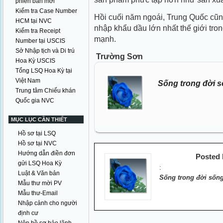
phiên bản mới
Kiểm tra Case Number
Hồi cuối năm ngoái, Trung Quốc cũn
HCM tại NVC
nhập khẩu dầu lớn nhất thế giới tro
Kiểm tra Receipt
mạnh.
Number tại USCIS
Sở Nhập tịch và Di trú
Trường Sơn
Hoa Kỳ USCIS
Tổng LSQ Hoa Kỳ tại
Việt Nam
Sống trong đời s
Trung tâm Chiếu khán
Quốc gia NVC
MỤC LỤC CẦN THIẾT
Hồ sơ tại LSQ
Hồ sơ tại NVC
Hướng dẫn điền đơn
Posted
gửi LSQ Hoa Kỳ
:
Luật & Văn bản
Sống trong đời sống
Mẫu thư mời PV
Mẫu thư-Email
Nhập cảnh cho người
định cư