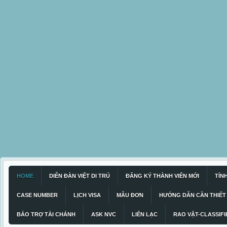
HOME
DIỄN ĐÀN VIỆT DI TRÚ
ĐĂNG KÝ THÀNH VIÊN MỚI
TÍN
CASE NUMBER
LỊCH VISA
MẪU ĐƠN
HƯỚNG DẪN CẦN THIẾT
BẢO TRỢ TÀI CHÁNH
ASK NVC
LIÊN LẠC
RAO VẶT-CLASSIFI