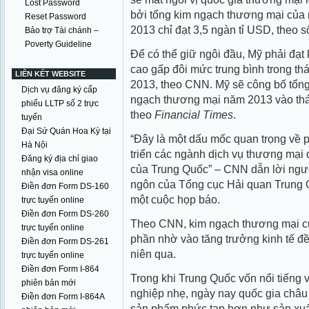
Lost Password
bởi tổng kim ngạch thương mại của
Reset Password
2013 chỉ đạt 3,5 ngàn tỉ USD, theo 
Bảo trợ Tài chánh –
Poverty Guideline
Để có thể giữ ngôi đầu, Mỹ phải đạt
cao gấp đôi mức trung bình trong th
LIÊN KẾT WEBSITE
2013, theo CNN. Mỹ sẽ công bố tổn
Dịch vụ đăng ký cấp
ngạch thương mại năm 2013 vào thá
phiếu LLTP số 2 trực
theo
Financial Times
.
tuyến
Đại Sứ Quán Hoa Kỳ tại
“Đây là một dấu mốc quan trọng về 
Hà Nội
triển các ngành dịch vụ thương mại 
Đăng ký địa chỉ giao
của Trung Quốc” – CNN dẫn lời ngư
nhận visa online
ngôn của Tổng cục Hải quan Trung 
Điền đơn Form DS-160
một cuộc họp báo.
trực tuyến online
Điền đơn Form DS-260
Theo CNN, kim ngạch thương mại c
trực tuyến online
phần nhờ vào tăng trưởng kinh tế đ
Điền đơn Form DS-261
niên qua.
trực tuyến online
Điền đơn Form I-864
Trong khi Trung Quốc vốn nổi tiếng
phiên bản mới
nghiệp nhẹ, ngày nay quốc gia châu
Điền đơn Form I-864A
sản phẩm phức tạp hơn như sản xuất