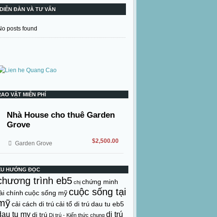
DIỄN ĐÀN VÀ TƯ VẤN
No posts found
RAO VẶT MIỄN PHÍ
Nhà House cho thuê Garden
Grove
$2,500.00
Garden Grove
XU HƯỚNG ĐỌC
chương trình eb5
chứng minh
chị
cuộc sống tại
ài chính
cuộc sống mỹ
mỹ
cải cách di trú
cải tổ di trú
dau tu eb5
dau tu my
di trú
di trú
Di trú - Kiến thức chung