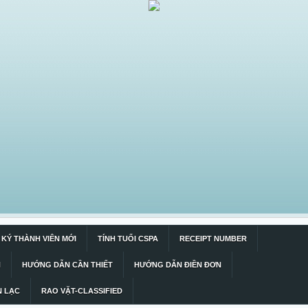
KÝ THÀNH VIÊN MỚI
TÍNH TUỔI CSPA
RECEIPT NUMBER
N
HƯỚNG DẪN CẦN THIẾT
HƯỚNG DẪN ĐIỀN ĐƠN
N LẠC
RAO VẶT-CLASSIFIED