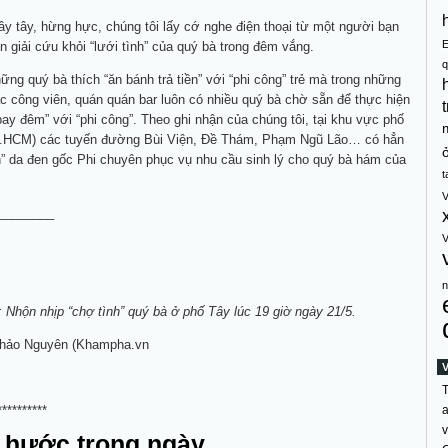
tây tây, hừng hực, chúng tôi lấy cớ nghe điện thoại từ một người bạn
 giải cứu khỏi “lưới tình” của quý bà trong đêm vắng.
q
ững quý bà thích “ăn bánh trả tiền” với “phi công” trẻ mà trong những
ác công viên, quán quán bar luôn có nhiều quý bà chờ sẵn để thực hiện
t
ay đêm” với “phi công”. Theo ghi nhận của chúng tôi, tại khu vực phố
P.HCM) các tuyến đường Bùi Viện, Đề Thám, Phạm Ngũ Lão… có hẳn
” da đen gốc Phi chuyên phục vụ nhu cầu sinh lý cho quý bà hám của
t
V
________
V
n
 Nhộn nhịp “chợ tình” quý bà ở phố Tây lúc 19 giờ ngày 21
/5.
Thảo Nguyên (Khampha.vn
T
**********
a
v
 hước trong ngày