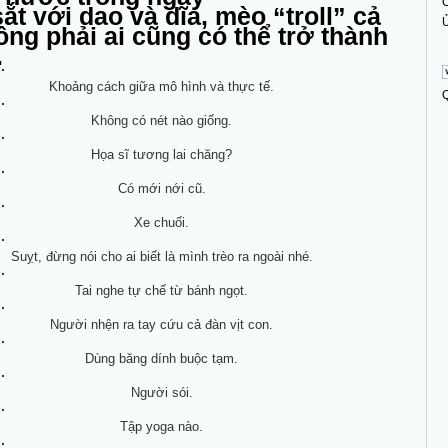
C
ắt với dao và dĩa, mèo “troll” cả
Ủ
ông phải ai cũng có thể trở thành
…
Khoảng cách giữa mô hình và thực tế.
Không có nét nào giống.
Họa sĩ tương lai chăng?
Có mới nới cũ.
Xe chuối.
Suỵt, đừng nói cho ai biết là mình trèo ra ngoài nhé.
Tai nghe tự chế từ bánh ngọt.
Người nhện ra tay cứu cả đàn vịt con.
Dùng băng dính buộc tạm.
Người sói.
Tập yoga nào.