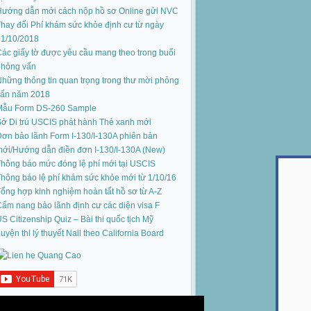
Hướng dẫn mới cách nộp hồ sơ Online gửi NVC
hay đổi Phí khám sức khỏe định cư từ ngày
01/10/2018
ác giấy tờ được yêu cầu mang theo trong buổi
phỏng vấn
hững thông tin quan trọng trong thư mời phỏng
vấn năm 2018
Mẫu Form DS-260 Sample
ở Di trú USCIS phát hành Thẻ xanh mới
ơn bảo lãnh Form I-130/I-130A phiên bản
mới
/
Hướng dẫn điền đơn I-130/I-130A (New)
hông báo mức đóng lệ phí mới tại USCIS
hông báo lệ phí khám sức khỏe mới từ 1/10/16
ổng hợp kinh nghiệm hoàn tất hồ sơ từ A-Z
ẩm nang bảo lãnh định cư các diện visa F
S Citizenship Quiz – Bài thi quốc tịch Mỹ
uyện thi lý thuyết Nail theo California Board