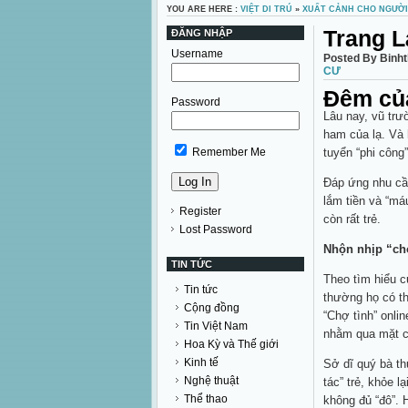
YOU ARE HERE :
VIỆT DI TRÚ
»
XUẤT CẢNH CHO NGƯỜI
Trang L
ĐĂNG NHẬP
Username
Posted By Binht
CƯ
Đêm của
Password
Lâu nay, vũ trư
ham của lạ. Và 
Remember Me
tuyển “phi công”
Đáp ứng nhu cầu
lắm tiền và “máu
Register
còn rất trẻ.
Lost Password
Nhộn nhịp “chợ
TIN TỨC
Theo tìm hiểu c
Tin tức
thường họ có th
Cộng đồng
“Chợ tình” onl
Tin Việt Nam
nhằm qua mặt c
Hoa Kỳ và Thế giới
Kinh tế
Sở dĩ quý bà th
Nghệ thuật
tác” trẻ, khỏe 
Thể thao
không đủ “đô”. 