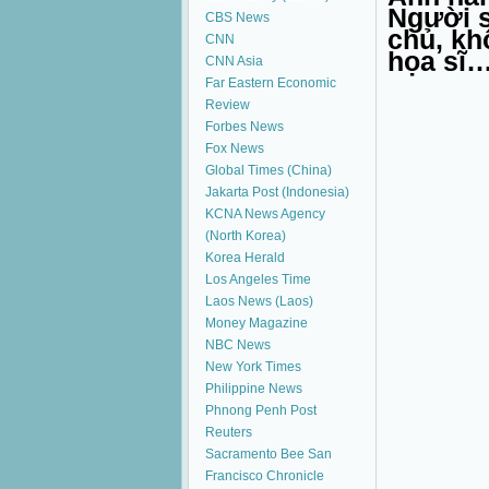
Người s
CBS News
chủ, kh
CNN
họa sĩ
CNN Asia
Far Eastern Economic
Review
Forbes News
Fox News
Global Times (China)
Jakarta Post (Indonesia)
KCNA News Agency
(North Korea)
Korea Herald
Los Angeles Time
Laos News (Laos)
Money Magazine
NBC News
New York Times
Philippine News
Phnong Penh Post
Reuters
Sacramento Bee
San
Francisco Chronicle