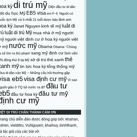
di trú mỹ
hoa kỳ
Diện đầu tư di dân
EB5 visa
du học Mỹ
EB5
em
F-4: Người có
uốc tịch Mỹ và ít nhất 21 tuổi được bảo lãnh anh
hoa kỳ
luật di
Janet Nguyen
kinh tế mỹ
rú
luật di trú Mỹ
mua nhà ở mỹ
người
mỹ
người việt định cư ở hoa kỳ
người việt
nước mỹ
ở mỹ
Obama
Obama: 'Chúng
sang mỹ định cư
a sẽ tìm ra thủ phạm'
Sinh viên
thẻ
sở di trú
thẻ xanh
N đông thứ 8 tại Mỹ
xanh mỹ
tin tức hoa kỳ
tổng thống mỹ
isa di dân vào Mỹ – Những câu hỏi thường gặp
visa eb5
visa định cư mỹ
Vì sao
đầu tư
gười giàu ở TQ bỏ nước ra đi?
eb5
đầu tư mỹ
đầu tư hoa kỳ
định cư mỹ
VIỆT DI TRÚ CHÂN THÀNH CẢM ƠN
rang chủ diễn đàn được đóng góp bởi: khahan,
dmin, vietditru, VuNguyen, khaihuy, binhthanh,
à tác giả của các bài vở.