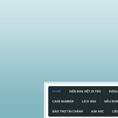
HOME
DIỄN ĐÀN VIỆT DI TRÚ
ĐĂNG 
CASE NUMBER
LỊCH VISA
MẪU ĐƠ
BẢO TRỢ TÀI CHÁNH
ASK NVC
LIÊ