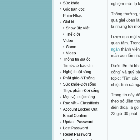
Sức khỏe
nghiệm mới lạ k
Góc bạn đọc
Thông thường, t
Phim-Nhạc
qua giai đoạn l
Giải trí
là những lời m
Show Biz Việt
Thế giới
Lượn qua một vò
Video
quan tâm. Tron
Game
ngàn
thành viên
Video
mẫn xen lẫn nhữ
Thông tin địa ốc
Tin tức từ báo chí
Dưới tên tài kh
Nghệ thuật sống
công” và quý bà
Phật giáo-NT.sống
topic: “Tìm các
Sức khỏe-Đời sống
nhiệt tình cả n
Thực phẩm-Đời sống
Trang tin này đ
Mẹo vặt cuộc sống
theo số điện tho
Rao vặt – Classifieds
điện thoại lạ g
Account Locked Out
23 giờ 30 phút.
Email Confirm
Update Password
Lost Password
Reset Password