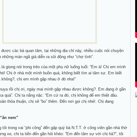
 được các bà quan tâm, tại những địa chỉ này, nhiều cuộc nói chuyện
 những màn ngã giá diễn ra sôi động như “chợ tình”.
 là giọng nói trong trẻo của một phụ nữ luống tuổi: “Em à! Chị em mình
hé! Chị ở nhà một mình buồn quá, không biết tìm ai tâm sự. Em biết
 không?, chị em mình gặp nhau ở đó nha!”
Khuya rồi chị ơi, ngày mai mình gặp nhau được không?. Em đang ở gần
 xa quá”. Chị ta nằng nặc: “Em cứ ra đó, chị không để em thiệt đâu.
ản thỏa thuận, chị sẽ “bo” thêm. Đến nơi gọi chị nhé!. Chị đang
 “ăn nem”
tôi trong vai “phi công” đến gặp quý bà N.T.T. ở công viên gần nhà thờ
g xe, chị ta tiến đến gần hỏi khéo: “Em đến tâm sự với chị hả?”, tôi