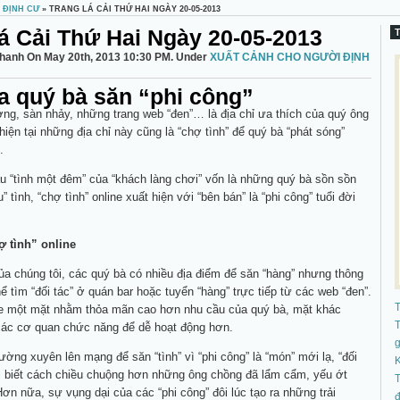
 ĐỊNH CƯ
» TRANG LÁ CẢI THỨ HAI NGÀY 20-05-2013
á Cải Thứ Hai Ngày 20-05-2013
hanh On May 20th, 2013 10:30 PM. Under
XUẤT CẢNH CHO NGƯỜI ĐỊNH
 quý bà săn “phi công”
ờng, sàn nhảy, những trang web “đen”… là địa chỉ ưa thích của quý ông
hiện tại những địa chỉ này cũng là “chợ tình” để quý bà “phát sóng”
.
 “tình một đêm” của “khách làng chơi” vốn là những quý bà sồn sồn
” tình, “chợ tình” online xuất hiện với “bên bán” là “phi công” tuổi đời
 tình” online
ủa chúng tôi, các quý bà có nhiều địa điểm để săn “hàng” nhưng thông
ể tìm “đối tác” ở quán bar hoặc tuyển “hàng” trực tiếp từ các web “đen”.
ine một mặt nhằm thỏa mãn cao hơn nhu cầu của quý bà, mặt khác
T
ác cơ quan chức năng để dễ hoạt động hơn.
ường xuyên lên mạng để săn “tình” vì “phi công” là “món” mới lạ, “đối
K
lại biết cách chiều chuộng hơn những ông chồng đã lẩm cẩm, yếu ớt
T
Hơn nữa, sự vụng dại của các “phi công” đôi lúc tạo ra những trải
đ