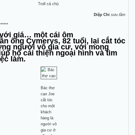
Troll cả chủ.
Diệp Chi
sưu tầm
******
 với giá… một cái ôm
ần ông Cymerys, 82 tuổi, lại cắt tóc
ng người vô gia cư, với mong
úp họ cải thiện ngoại hình và tìm
ệc làm.
Bác thợ
cạo Joe
cắt tóc
cho một
khách
hàng là
người vô
gia cư ở