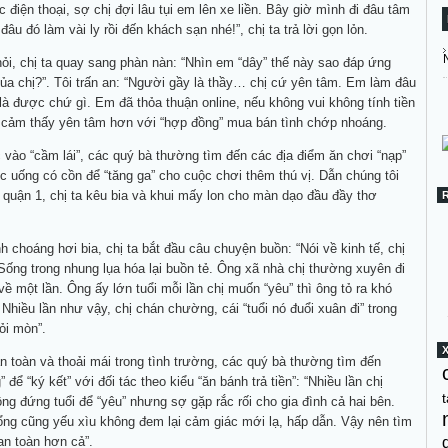
 điện thoại, sợ chị đợi lâu tụi em lên xe liền. Bây giờ mình đi đâu tâm
 đâu đó làm vài ly rồi đến khách sạn nhé!”, chị ta trả lời gọn lỏn.
i, chị ta quay sang phàn nàn: “Nhìn em “dây” thế này sao đáp ứng
a chị?”. Tôi trấn an: “Người gầy là thầy… chị cứ yên tâm. Em làm đâu
 là được chứ gì. Em đã thỏa thuận online, nếu không vui không tính tiền
a cảm thấy yên tâm hơn với “hợp đồng” mua bán tình chớp nhoáng.
vào “cầm lái”, các quý bà thường tìm đến các địa điểm ăn chơi “nạp”
c uống có cồn để “tăng ga” cho cuộc chơi thêm thú vị. Dẫn chúng tôi
quận 1, chị ta kêu bia và khui mấy lon cho màn dạo đầu đầy thơ
h choáng hơi bia, chị ta bắt đầu câu chuyện buồn: “Nói về kinh tế, chị
 Sống trong nhung lụa hóa lại buồn tẻ. Ông xã nhà chị thường xuyên đi
về một lần. Ông ấy lớn tuổi mỗi lần chị muốn “yêu” thì ông tỏ ra khó
 Nhiều lần như vậy, chị chán chường, cái “tuổi nó đuổi xuân đi” trong
ỏi mòn”.
n toàn và thoải mái trong tình trường, các quý bà thường tìm đến
 để “ký kết” với đối tác theo kiểu “ăn bánh trả tiền”: “Nhiều lần chị
t
g đứng tuổi để “yêu” nhưng sợ gặp rắc rối cho gia đình cả hai bên.
ng cũng yếu xìu không đem lại cảm giác mới lạ, hấp dẫn. Vậy nên tìm
n toàn hơn cả”.