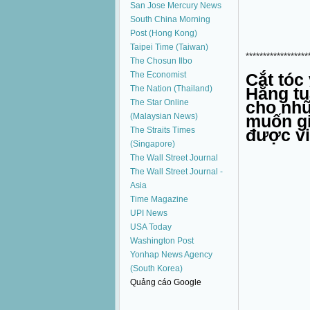
San Jose Mercury News
South China Morning
Post (Hong Kong)
Taipei Time (Taiwan)
******************
The Chosun Ilbo
The Economist
Cắt tóc
The Nation (Thailand)
Hằng tu
The Star Online
cho nhữ
(Malaysian News)
muốn gi
The Straits Times
được vi
(Singapore)
The Wall Street Journal
The Wall Street Journal -
Asia
Time Magazine
UPI News
USA Today
Washington Post
Yonhap News Agency
(South Korea)
Quảng cáo Google