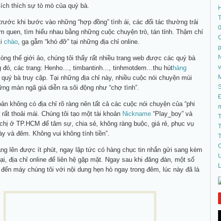
ích thích sự tò mò của quý bà.
T
rước khi bước vào những “hợp đồng” tình ái, các đối tác thường trải
àm quen, tìm hiểu nhau bằng những cuộc chuyện trò, tán tỉnh. Thậm chí
C
ời
chào
, gạ gẫm “khó đỡ” tại những địa chỉ online.
N
ng thế giới ảo, chúng tôi thấy rất nhiều trang web được các quý bà
g đó, các trang: Henho…, timbantinh…, tinhmotdem…thu hút
hàng
 quý bà truy cập. Tại những địa chỉ này, nhiều cuộc nói chuyện mùi
S
ng màn ngã giá diễn ra sôi động như “chợ tình”.
Đ
oản không có địa chỉ rõ ràng nên tất cả các cuộc nói chuyện của “phi
 rất thoải mái. Chúng tôi tạo một tài khoản
Nickname
“Play_boy” và
T
 chị ở TP.HCM để tâm sự, chia sẻ, không ràng buộc, giá rẻ, phục vụ
T
gày và đêm. Không vui không tính tiền”.
T
C
ăng lên được ít phút, ngay lập tức có hàng chục tin nhắn gửi sang kèm
U
ại, địa chỉ online để liên hệ gặp mặt. Ngay sau khi đăng đàn, một số
L
ọi đến máy chúng tôi với nội dung hẹn hò ngay trong đêm, lúc này đã là