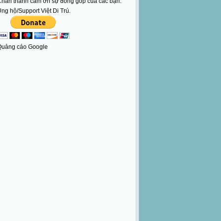
hân thành cám ơn sự đóng góp của các bạn.
ng hộ/Support Việt Di Trú.
Quảng cáo Google