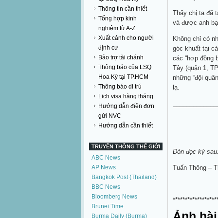
Thông tin cần thiết
Thấy chị ta đã 
Tổng hợp kinh
và được anh bạn
nghiệm từ A-Z
Xuất cảnh cho người
Không chỉ có nh
định cư
góc khuất tại c
Bảo trợ tài chánh
các “hợp đồng b
Thông báo của LSQ
Tây (quận 1, T
Hoa Kỳ tại TP.HCM
những “đội quân
Thông báo di trú
lạ.
Lịch visa hàng tháng
_____________
Hướng dẫn điền đơn
gửi NVC
Hướng dẫn cần thiết
TRUYỀN THÔNG THẾ GIỚI
Đón đọc kỳ sau:
ABC News
AP News
Tuấn Thông – 
Bangkok Post (Thailand)
BBC News
Bloomberg News
******************
Brunei Time
Ảnh hài
Burma Daily (Burma)