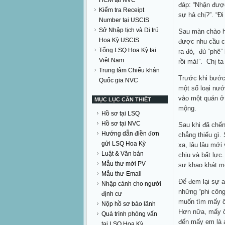
HCM tại NVC
đáp: “Nhận được
Kiểm tra Receipt
sự hả chị?”. “Đi
Number tại USCIS
Sở Nhập tịch và Di trú
Sau màn chào hỏ
Hoa Kỳ USCIS
được nhu cầu củ
Tổng LSQ Hoa Kỳ tại
ra đó, đủ “phê”
Việt Nam
rồi mà!”. Chị t
Trung tâm Chiếu khán
Trước khi bước 
Quốc gia NVC
một số loại nướ
vào một quán ở 
MỤC LỤC CẦN THIẾT
mộng.
Hồ sơ tại LSQ
Hồ sơ tại NVC
Sau khi đã chến
Hướng dẫn điền đơn
chẳng thiếu gì.
gửi LSQ Hoa Kỳ
xa, lâu lâu mới 
Luật & Văn bản
chịu và bất lực.
Mẫu thư mời PV
sự khao khát m
Mẫu thư-Email
Để đem lại sự a
Nhập cảnh cho người
những “phi công”
định cư
muốn tìm mấy ôn
Nộp hồ sơ bảo lãnh
Hơn nữa, mấy ổ
Quá trình phỏng vấn
đến mấy em là a
tại LSQ Hoa Kỳ