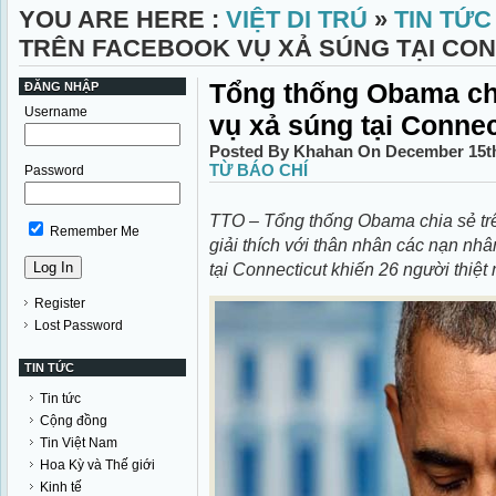
YOU ARE HERE :
VIỆT DI TRÚ
»
TIN TỨC
TRÊN FACEBOOK VỤ XẢ SÚNG TẠI CO
Tổng thống Obama ch
ĐĂNG NHẬP
Username
vụ xả súng tại Connec
Posted By Khahan On December 15th
TỪ BÁO CHÍ
Password
TTO – Tổng thống Obama chia sẻ trê
Remember Me
giải thích với thân nhân các nạn nh
tại Connecticut khiến 26 người thi
Register
Lost Password
TIN TỨC
Tin tức
Cộng đồng
Tin Việt Nam
Hoa Kỳ và Thế giới
Kinh tế