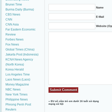
Brunei Time
Name
Burma Daily (Burma)
CBS News
E-Mail
CNN
CNN Asia
Website (Op
Far Eastern Economic
Review
Forbes News
Fox News
Global Times (China)
Jakarta Post (Indonesia)
KCNA News Agency
(North Korea)
Korea Herald
Los Angeles Time
Laos News (Laos)
Money Magazine
NBC News
New York Times
Philippine News
«
EU sẽ cấm trẻ em dưới 16 tuổi sử dụng
mạng xã hội
Phnong Penh Post
Reuters