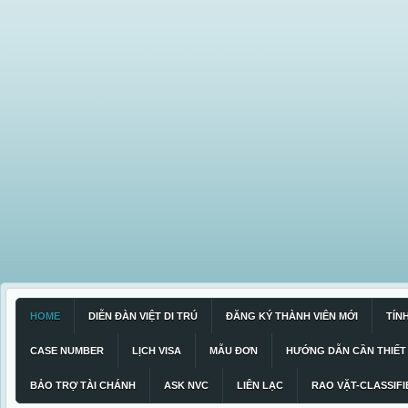
HOME
DIỄN ĐÀN VIỆT DI TRÚ
ĐĂNG KÝ THÀNH VIÊN MỚI
TÍN
CASE NUMBER
LỊCH VISA
MẪU ĐƠN
HƯỚNG DẪN CẦN THIẾT
BẢO TRỢ TÀI CHÁNH
ASK NVC
LIÊN LẠC
RAO VẶT-CLASSIFI