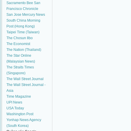
Sacramento Bee
San
Francisco Chronicle
San Jose Mercury News
South China Morning
Post (Hong Kong)
Taipei Time (Taiwan)
The Chosun Ilbo
The Economist
The Nation (Thailand)
The Star Online
(Malaysian News)
The Straits Times
(Singapore)
The Wall Street Journal
The Wall Street Journal -
Asia
Time Magazine
UPI News
USA Today
Washington Post
Yonhap News Agency
(South Korea)