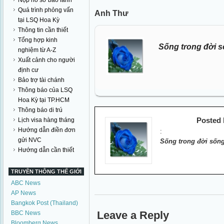
Nộp hồ sơ bảo lãnh
Quá trình phỏng vấn
Anh Thư
tại LSQ Hoa Kỳ
Thông tin cần thiết
Tổng hợp kinh
Sống trong đời s
nghiệm từ A-Z
Xuất cảnh cho người
định cư
Bảo trợ tài chánh
Thông báo của LSQ
Hoa Kỳ tại TP.HCM
Thông báo di trú
Posted
Lịch visa hàng tháng
Hướng dẫn điền đơn
:
gửi NVC
Sống trong đời sống
Hướng dẫn cần thiết
TRUYỀN THÔNG THẾ GIỚI
ABC News
AP News
Bangkok Post (Thailand)
Leave a Reply
BBC News
Bloomberg News