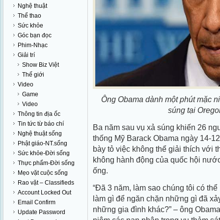
Nghệ thuật
Thể thao
Sức khỏe
Góc bạn đọc
Phim-Nhạc
Giải trí
Show Biz Việt
Thế giới
Video
Game
Ông Obama dành một phút mặc niệ
Video
súng tại Oreg
Thông tin địa ốc
Tin tức từ báo chí
Ba năm sau vụ xả súng khiến 26 ngườ
Nghệ thuật sống
thống Mỹ Barack Obama ngày 14-12 
Phật giáo-NT.sống
bày tỏ việc không thể giải thích với
Sức khỏe-Đời sống
không hành động của quốc hội nước 
Thực phẩm-Đời sống
ống.
Mẹo vặt cuộc sống
Rao vặt – Classifieds
“Đã 3 năm, làm sao chúng tôi có thể
Account Locked Out
làm gì để ngăn chặn những gì đã xảy
Email Confirm
những gia đình khác?” – ông Obama 
Update Password