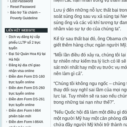
niệm các nạn nhân trong vụ thảm sá
Lost Password
Reset Password
Lưu ý đến những nỗ lực thất bại trong
Bảo trợ Tài chánh –
soát súng ống sau vụ xả súng tại N
Poverty Guideline
súng ống và các vũ khí tương tự đan
nhằm vào sự tự do của chúng ta”.
LIÊN KẾT WEBSITE
Dịch vụ đăng ký cấp
Kể từ sau thất bại đó, ông Obama ch
phiếu LLTP số 2 trực
giết thêm hàng chục ngàn người Mỹ
tuyến
Đại Sứ Quán Hoa Kỳ tại
“Mỗi lần điều đó xảy ra, chúng tôi lạ
Hà Nội
tự nhiên như kiểm tra lý lịch có lẽ 
Đăng ký địa chỉ giao
sát mới nhất hay một vụ trước vụ mớ
nhận visa online
nên làm gì cả”.
Điền đơn Form DS-160
trực tuyến online
“Chúng tôi không ngu ngốc – chúng t
Điền đơn Form DS-260
thay đổi suy nghĩ sai lầm của mọi 
trực tuyến online
lực lại. Tuy nhiên sẽ ra sao nếu ch
Điền đơn Form DS-261
trong những tai nạn như thể?”.
trực tuyến online
Điền đơn Form I-864
“Nếu Quốc hội đã làm một điều gì đó
phiên bản mới
một người Mỹ hay một căn phòng đầ
Điền đơn Form I-864A
chứa đầy người Mỹ khỏi trở thành n