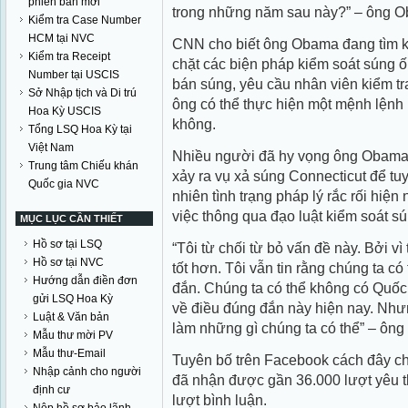
phiên bản mới
trong những năm sau này?” – ông O
Kiểm tra Case Number
HCM tại NVC
CNN cho biết ông Obama đang tìm ki
Kiểm tra Receipt
chặt các biện pháp kiểm soát súng ốn
Number tại USCIS
bán súng, yêu cầu nhân viên kiểm tr
Sở Nhập tịch và Di trú
ông có thể thực hiện một mệnh lệnh
Hoa Kỳ USCIS
không.
Tổng LSQ Hoa Kỳ tại
Việt Nam
Nhiều người đã hy vọng ông Obama
Trung tâm Chiếu khán
xảy ra vụ xả súng Connecticut để t
Quốc gia NVC
nhiên tình trạng pháp lý rắc rối hiệ
việc thông qua đạo luật kiểm soát 
MỤC LỤC CẦN THIẾT
Hồ sơ tại LSQ
“Tôi từ chối từ bỏ vấn đề này. Bởi vì 
Hồ sơ tại NVC
tốt hơn. Tôi vẫn tin rằng chúng ta có
Hướng dẫn điền đơn
đắn. Chúng ta có thể không có Quốc 
gửi LSQ Hoa Kỳ
về điều đúng đắn này hiện nay. Như
Luật & Văn bản
làm những gì chúng ta có thể” – ôn
Mẫu thư mời PV
Mẫu thư-Email
Tuyên bố trên Facebook cách đây c
Nhập cảnh cho người
đã nhận được gần 36.000 lượt yêu th
định cư
lượt bình luận.