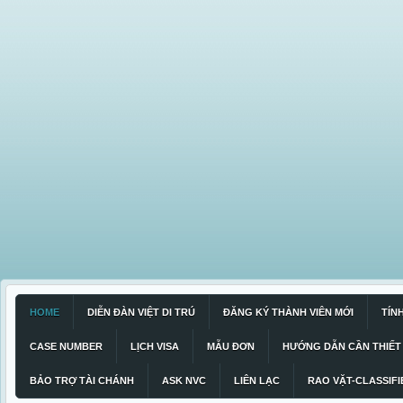
HOME
DIỄN ĐÀN VIỆT DI TRÚ
ĐĂNG KÝ THÀNH VIÊN MỚI
TÍN
CASE NUMBER
LỊCH VISA
MẪU ĐƠN
HƯỚNG DẪN CẦN THIẾT
BẢO TRỢ TÀI CHÁNH
ASK NVC
LIÊN LẠC
RAO VẶT-CLASSIFI