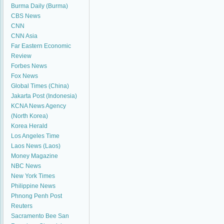
Burma Daily (Burma)
CBS News
CNN
CNN Asia
Far Eastern Economic
Review
Forbes News
Fox News
Global Times (China)
Jakarta Post (Indonesia)
KCNA News Agency
(North Korea)
Korea Herald
Los Angeles Time
Laos News (Laos)
Money Magazine
NBC News
New York Times
Philippine News
Phnong Penh Post
Reuters
Sacramento Bee
San