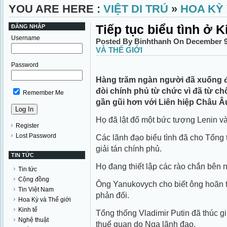
YOU ARE HERE :
VIỆT DI TRÚ
»
HOA KỲ 
Tiếp tục biểu tình ở K
ĐĂNG NHẬP
Username
Posted By Binhthanh On December 9
VÀ THẾ GIỚI
Password
Hàng trăm ngàn người đã xuống đ
đòi chính phủ từ chức vì đã từ ch
Remember Me
gần gũi hơn với Liên hiệp Châu Â
Họ đã lật đổ một bức tượng Lenin va
Register
Lost Password
Các lãnh đạo biểu tình đã cho Tổng
giải tán chính phủ.
TIN TỨC
Họ đang thiết lập các rào chắn bên
Tin tức
Cộng đồng
Ông Yanukovych cho biết ông hoãn 
Tin Việt Nam
phản đối.
Hoa Kỳ và Thế giới
Kinh tế
Tổng thống Vladimir Putin đã thúc g
Nghệ thuật
thuế quan do Nga lãnh đạo.