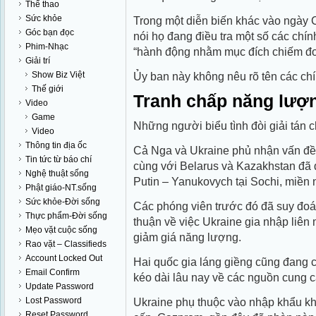
Thể thao
Sức khỏe
Trong một diễn biến khác vào ngày 
Góc bạn đọc
nói họ đang điều tra một số các chính
Phim-Nhạc
“hành động nhằm mục đích chiếm đo
Giải trí
Show Biz Việt
Ủy ban này không nêu rõ tên các chín
Thế giới
Tranh chấp năng lượ
Video
Game
Những người biểu tình đòi giải tán 
Video
Thông tin địa ốc
Cả Nga và Ukraine phủ nhận vấn đề 
Tin tức từ báo chí
cùng với Belarus và Kazakhstan đã 
Nghệ thuật sống
Putin – Yanukovych tại Sochi, miền
Phật giáo-NT.sống
Sức khỏe-Đời sống
Các phóng viên trước đó đã suy đoán
Thực phẩm-Đời sống
thuận về việc Ukraine gia nhập liên 
Mẹo vặt cuộc sống
giảm giá năng lượng.
Rao vặt – Classifieds
Account Locked Out
Hai quốc gia láng giềng cũng đang c
Email Confirm
kéo dài lâu nay về các nguồn cung 
Update Password
Lost Password
Ukraine phụ thuộc vào nhập khẩu kh
Reset Password