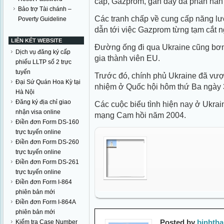
cấp, Gazprom, gần đây đã phàn nàn 
Bảo trợ Tài chánh –
Các tranh chấp về cung cấp năng l
Poverty Guideline
dẫn tới việc Gazprom từng tạm cắt n
LIÊN KẾT WEBSITE
Đường ống đi qua Ukraine cũng bơm
Dịch vụ đăng ký cấp
gia thành viên EU.
phiếu LLTP số 2 trực
tuyến
Trước đó, chính phủ Ukraine đã vượt
Đại Sứ Quán Hoa Kỳ tại
nhiệm ở Quốc hội hôm thứ Ba ngày 
Hà Nội
Đăng ký địa chỉ giao
Các cuộc biểu tình hiện nay ở Ukrain
nhận visa online
mạng Cam hồi năm 2004.
Điền đơn Form DS-160
trực tuyến online
Điền đơn Form DS-260
trực tuyến online
Điền đơn Form DS-261
trực tuyến online
Điền đơn Form I-864
phiên bản mới
Điền đơn Form I-864A
phiên bản mới
Posted by
binhth
Kiểm tra Case Number