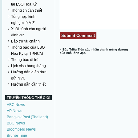
tại LSQ Hoa Kỳ
Thông tin cần thiết
Tổng hợp kinh
nghiệm từ A-Z
Xuất cảnh cho người
định cư
Bảo trợ tài chánh
Thông báo của LSQ
«
Bắc Triều Tiên xác nhận thanh trừng dượng
của nhà lãnh đạo
Hoa Kỳ tại TP.HCM
Thông báo di trú
Lịch visa hàng tháng
Hướng dẫn điền đơn
gửi NVC
Hướng dẫn cần thiết
TRUYỀN THÔNG THẾ GIỚI
ABC News
AP News
Bangkok Post (Thailand)
BBC News
Bloomberg News
Brunei Time