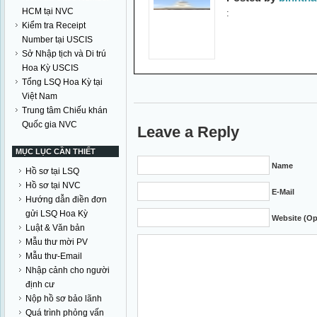
HCM tại NVC
:
Kiểm tra Receipt
Number tại USCIS
Sở Nhập tịch và Di trú
Hoa Kỳ USCIS
Tổng LSQ Hoa Kỳ tại
Việt Nam
Trung tâm Chiếu khán
Quốc gia NVC
Leave a Reply
MỤC LỤC CẦN THIẾT
Name
Hồ sơ tại LSQ
Hồ sơ tại NVC
E-Mail
Hướng dẫn điền đơn
gửi LSQ Hoa Kỳ
Website (Op
Luật & Văn bản
Mẫu thư mời PV
Mẫu thư-Email
Nhập cảnh cho người
định cư
Nộp hồ sơ bảo lãnh
Quá trình phỏng vấn