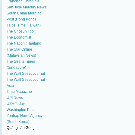
Francisco Chronicle
San Jose Mercury News
South China Morning
Post (Hong Kong)
Taipei Time (Taiwan)
The Chosun Ilbo
The Economist
The Nation (Thailand)
The Star Online
(Malaysian News)
The Straits Times
(Singapore)
The Wall Street Journal
The Wall Street Journal -
Asia
Time Magazine
UPI News
USA Today
Washington Post
Yonhap News Agency
(South Korea)
Quảng cáo Google