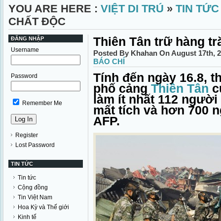
YOU ARE HERE :
VIỆT DI TRÚ
»
TIN TỨC
CHẤT ĐỘC
Thiên Tân trữ hàng tr
ĐĂNG NHẬP
Username
Posted By Khahan On August 17th, 
BÁO CHÍ
Tính đến ngày 16.8, t
Password
phố cảng
Thiên Tân
c
làm ít nhất 112 người
Remember Me
mất tích và hơn 700 n
AFP.
Register
Lost Password
TIN TỨC
Tin tức
Cộng đồng
Tin Việt Nam
Hoa Kỳ và Thế giới
Kinh tế