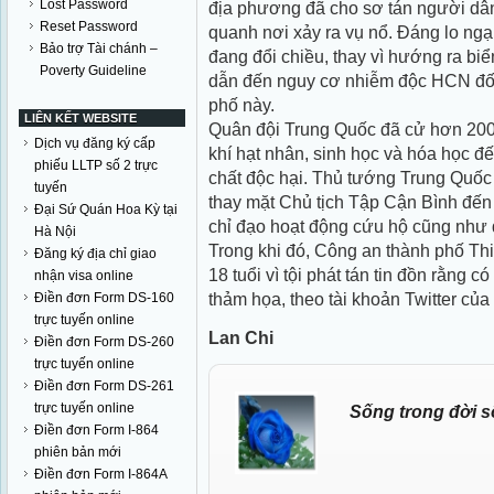
Lost Password
địa phương đã cho sơ tán người dân
Reset Password
quanh nơi xảy ra vụ nổ. Đáng lo ngạ
Bảo trợ Tài chánh –
đang đổi chiều, thay vì hướng ra bi
Poverty Guideline
dẫn đến nguy cơ nhiễm độc HCN đối 
phố này.
LIÊN KẾT WEBSITE
Quân đội Trung Quốc đã cử hơn 200 
Dịch vụ đăng ký cấp
khí hạt nhân, sinh học và hóa học đế
phiếu LLTP số 2 trực
chất độc hại. Thủ tướng Trung Quố
tuyến
thay mặt Chủ tịch Tập Cận Bình đến 
Đại Sứ Quán Hoa Kỳ tại
chỉ đạo hoạt động cứu hộ cũng như 
Hà Nội
Trong khi đó, Công an thành phố Thi
Đăng ký địa chỉ giao
18 tuổi vì tội phát tán tin đồn rằng 
nhận visa online
thảm họa, theo tài khoản Twitter của
Điền đơn Form DS-160
trực tuyến online
Lan Chi
Điền đơn Form DS-260
trực tuyến online
Điền đơn Form DS-261
trực tuyến online
Sống trong đời s
Điền đơn Form I-864
phiên bản mới
Điền đơn Form I-864A