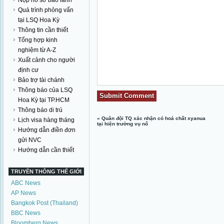
Nộp hồ sơ bảo lãnh
Quá trình phỏng vấn
tại LSQ Hoa Kỳ
Thông tin cần thiết
Tổng hợp kinh
nghiệm từ A-Z
Xuất cảnh cho người
định cư
Bảo trợ tài chánh
Thông báo của LSQ
Hoa Kỳ tại TP.HCM
Thông báo di trú
«
Quân đội TQ xác nhận có hoá chất xyanua
Lịch visa hàng tháng
tại hiện trường vụ nổ
Hướng dẫn điền đơn
gửi NVC
Hướng dẫn cần thiết
TRUYỀN THÔNG THẾ GIỚI
ABC News
AP News
Bangkok Post (Thailand)
BBC News
Bloomberg News