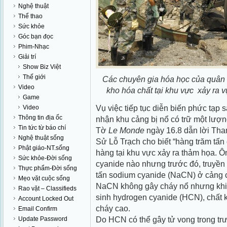
Nghệ thuật
Thể thao
Sức khỏe
Góc bạn đọc
Phim-Nhạc
Giải trí
Show Biz Việt
Thế giới
Các chuyên gia hóa học của quân 
Video
kho hóa chất tại khu vực xảy ra 
Game
Vụ việc tiếp tục diễn biến phức tạp 
Video
Thông tin địa ốc
nhận khu cảng bị nổ có trữ một lượn
Tin tức từ báo chí
Tờ
Le Monde
ngày 16.8 dẫn lời Th
Nghệ thuật sống
Sử Lỗ Trạch cho biết “hàng trăm tấn
Phật giáo-NT.sống
hàng tại khu vực xảy ra thảm họa. Ôn
Sức khỏe-Đời sống
cyanide nào nhưng trước đó, truyền
Thực phẩm-Đời sống
tấn sodium cyanide (NaCN) ở cảng 
Mẹo vặt cuộc sống
NaCN không gây cháy nổ nhưng khi g
Rao vặt – Classifieds
sinh hydrogen cyanide (HCN), chất 
Account Locked Out
cháy cao.
Email Confirm
Do HCN có thể gây tử vong trong tr
Update Password