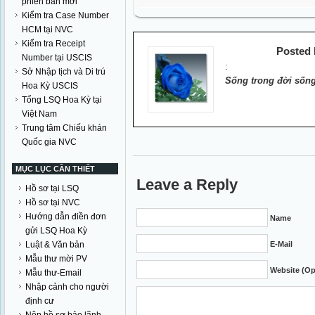
phiên bản mới
Kiểm tra Case Number
HCM tại NVC
Kiểm tra Receipt
Posted
Number tại USCIS
:
Sở Nhập tịch và Di trú
Sống trong đời sống
Hoa Kỳ USCIS
Tổng LSQ Hoa Kỳ tại
Việt Nam
Trung tâm Chiếu khán
Quốc gia NVC
MỤC LỤC CẦN THIẾT
Leave a Reply
Hồ sơ tại LSQ
Hồ sơ tại NVC
Hướng dẫn điền đơn
Name
gửi LSQ Hoa Kỳ
Luật & Văn bản
E-Mail
Mẫu thư mời PV
Website (Op
Mẫu thư-Email
Nhập cảnh cho người
định cư