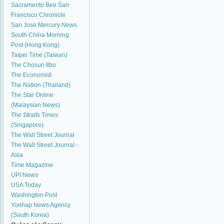
Sacramento Bee
San
Francisco Chronicle
San Jose Mercury News
South China Morning
Post (Hong Kong)
Taipei Time (Taiwan)
The Chosun Ilbo
The Economist
The Nation (Thailand)
The Star Online
(Malaysian News)
The Straits Times
(Singapore)
The Wall Street Journal
The Wall Street Journal -
Asia
Time Magazine
UPI News
USA Today
Washington Post
Yonhap News Agency
(South Korea)