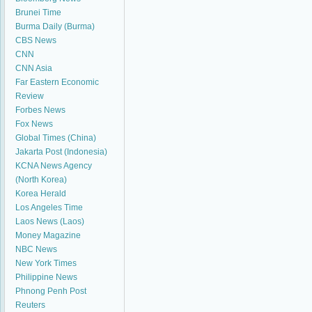
Brunei Time
Burma Daily (Burma)
CBS News
CNN
CNN Asia
Far Eastern Economic
Review
Forbes News
Fox News
Global Times (China)
Jakarta Post (Indonesia)
KCNA News Agency
(North Korea)
Korea Herald
Los Angeles Time
Laos News (Laos)
Money Magazine
NBC News
New York Times
Philippine News
Phnong Penh Post
Reuters