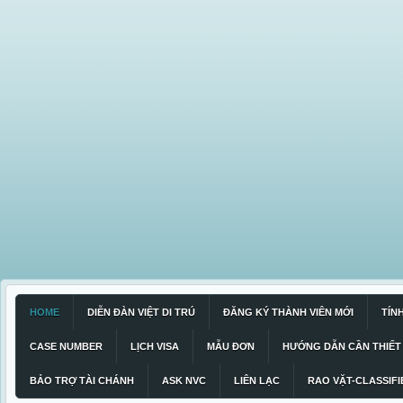
HOME
DIỄN ĐÀN VIỆT DI TRÚ
ĐĂNG KÝ THÀNH VIÊN MỚI
TÍN
CASE NUMBER
LỊCH VISA
MẪU ĐƠN
HƯỚNG DẪN CẦN THIẾT
BẢO TRỢ TÀI CHÁNH
ASK NVC
LIÊN LẠC
RAO VẶT-CLASSIFI