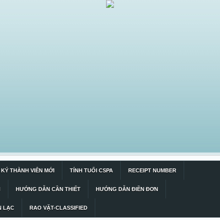
KÝ THÀNH VIÊN MỚI
TÍNH TUỔI CSPA
RECEIPT NUMBER
N
HƯỚNG DẪN CẦN THIẾT
HƯỚNG DẪN ĐIỀN ĐƠN
N LẠC
RAO VẶT-CLASSIFIED