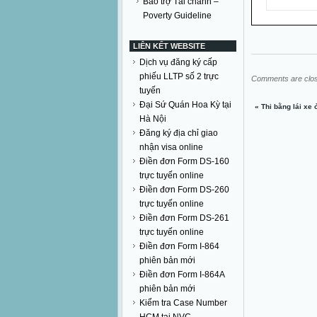
Bảo trợ Tài chánh –
Poverty Guideline
LIÊN KẾT WEBSITE
Dịch vụ đăng ký cấp
phiếu LLTP số 2 trực
Comments are clo
tuyến
Đại Sứ Quán Hoa Kỳ tại
«
Thi bằng lái xe
Hà Nội
Đăng ký địa chỉ giao
nhận visa online
Điền đơn Form DS-160
trực tuyến online
Điền đơn Form DS-260
trực tuyến online
Điền đơn Form DS-261
trực tuyến online
Điền đơn Form I-864
phiên bản mới
Điền đơn Form I-864A
phiên bản mới
Kiểm tra Case Number