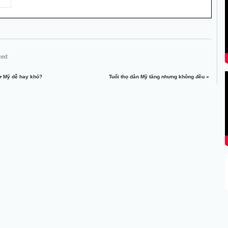
sed.
 ở Mỹ dễ hay khó?
Tuổi thọ dân Mỹ tăng nhưng không đều
»