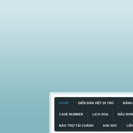
HOME
DIỄN ĐÀN VIỆT DI TRÚ
ĐĂNG 
CASE NUMBER
LỊCH VISA
MẪU ĐƠ
BẢO TRỢ TÀI CHÁNH
ASK NVC
LIÊ