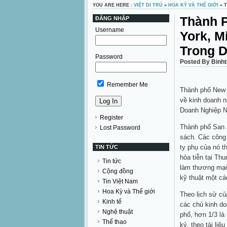
YOU ARE HERE :
VIỆT DI TRÚ
»
HOA KỲ VÀ THẾ GIỚI
» 
Thành P
ĐĂNG NHẬP
Username
York, M
Trong D
Password
Posted By Binht
Remember Me
Thành phố New 
về kinh doanh 
Doanh Nghiệp N
Register
Thành phố San J
Lost Password
sách. Các công 
ty phụ của nó t
TIN TỨC
hỏa tiễn tại Thu
Tin tức
làm thương mại,
Cộng đồng
kỹ thuật một cá
Tin Việt Nam
Hoa Kỳ và Thế giới
Theo lịch sử củ
Kinh tế
các chủ kinh do
Nghệ thuật
phố, hơn 1/3 là
Thể thao
kỷ, theo tài li