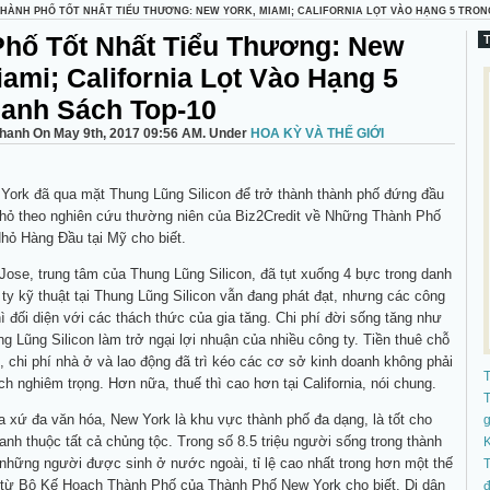
THÀNH PHỐ TỐT NHẤT TIỂU THƯƠNG: NEW YORK, MIAMI; CALIFORNIA LỌT VÀO HẠNG 5 TRON
hố Tốt Nhất Tiểu Thương: New
iami; California Lọt Vào Hạng 5
anh Sách Top-10
hanh On May 9th, 2017 09:56 AM. Under
HOA KỲ VÀ THẾ GIỚI
York đã qua mặt Thung Lũng Silicon để trở thành thành phố đứng đầu
nhỏ theo nghiên cứu thường niên của Biz2Credit về Những Thành Phố
hỏ Hàng Đầu tại Mỹ cho biết.
ose, trung tâm của Thung Lũng Silicon, đã tụt xuống 4 bực trong danh
ty kỹ thuật tại Thung Lũng Silicon vẫn đang phát đạt, nhưng các công
hì đối diện với các thách thức của gia tăng. Chi phí đời sống tăng như
ng Lũng Silicon làm trở ngại lợi nhuận của nhiều công ty. Tiền thuê chỗ
 chi phí nhà ở và lao động đã trì kéo các cơ sở kinh doanh không phải
ch nghiêm trọng. Hơn nữa, thuế thì cao hơn tại California, nói chung.
T
a xứ đa văn hóa, New York là khu vực thành phố đa dạng, là tốt cho
anh thuộc tất cả chủng tộc. Trong số 8.5 triệu người sống trong thành
K
 những người được sinh ở nước ngoài, tỉ lệ cao nhất trong hơn một thế
T
ệu từ Bộ Kế Hoạch Thành Phố của Thành Phố New York cho biết. Di dân
đ