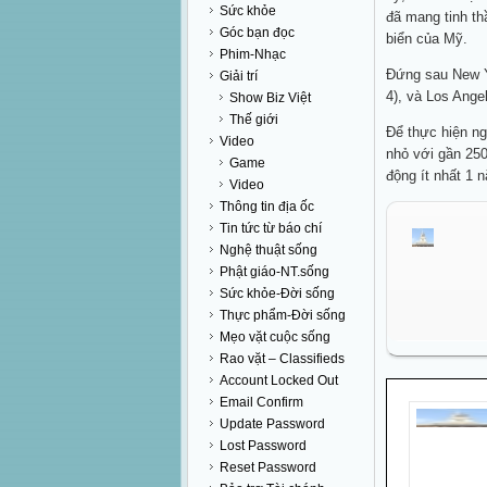
Sức khỏe
đã mang tinh th
Góc bạn đọc
biển của Mỹ.
Phim-Nhạc
Đứng sau New Yo
Giải trí
4), và Los Ange
Show Biz Việt
Thế giới
Để thực hiện ng
Video
nhỏ với gần 250
Game
động ít nhất 1 n
Video
Thông tin địa ốc
Tin tức từ báo chí
Nghệ thuật sống
Phật giáo-NT.sống
Sức khỏe-Đời sống
Thực phẩm-Đời sống
Mẹo vặt cuộc sống
Rao vặt – Classifieds
Account Locked Out
Email Confirm
Update Password
Lost Password
Reset Password