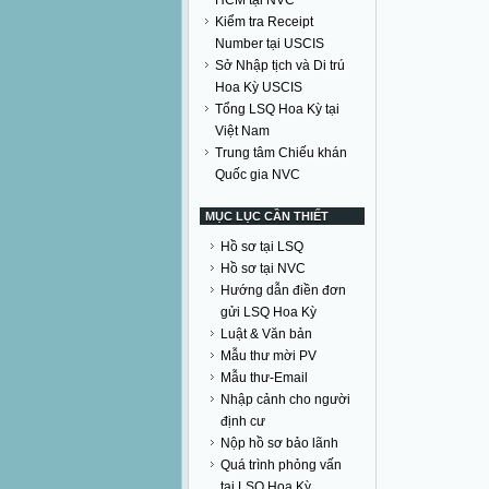
HCM tại NVC
Kiểm tra Receipt
Number tại USCIS
Sở Nhập tịch và Di trú
Hoa Kỳ USCIS
Tổng LSQ Hoa Kỳ tại
Việt Nam
Trung tâm Chiếu khán
Quốc gia NVC
MỤC LỤC CẦN THIẾT
Hồ sơ tại LSQ
Hồ sơ tại NVC
Hướng dẫn điền đơn
gửi LSQ Hoa Kỳ
Luật & Văn bản
Mẫu thư mời PV
Mẫu thư-Email
Nhập cảnh cho người
định cư
Nộp hồ sơ bảo lãnh
Quá trình phỏng vấn
tại LSQ Hoa Kỳ