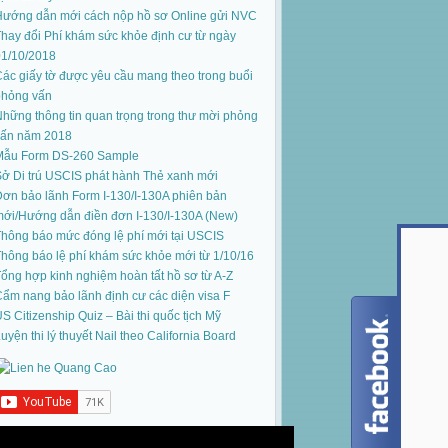
Hướng dẫn mới cách nộp hồ sơ Online gửi NVC
hay đổi Phí khám sức khỏe định cư từ ngày
01/10/2018
ác giấy tờ được yêu cầu mang theo trong buổi
phỏng vấn
hững thông tin quan trọng trong thư mời phỏng
vấn năm 2018
Mẫu Form DS-260 Sample
ở Di trú USCIS phát hành Thẻ xanh mới
ơn bảo lãnh Form I-130/I-130A phiên bản
mới
/
Hướng dẫn điền đơn I-130/I-130A (New)
hông báo mức đóng lệ phí mới tại USCIS
hông báo lệ phí khám sức khỏe mới từ 1/10/16
ổng hợp kinh nghiệm hoàn tất hồ sơ từ A-Z
ẩm nang bảo lãnh định cư các diện visa F
S Citizenship Quiz – Bài thi quốc tịch Mỹ
uyện thi lý thuyết Nail theo California Board