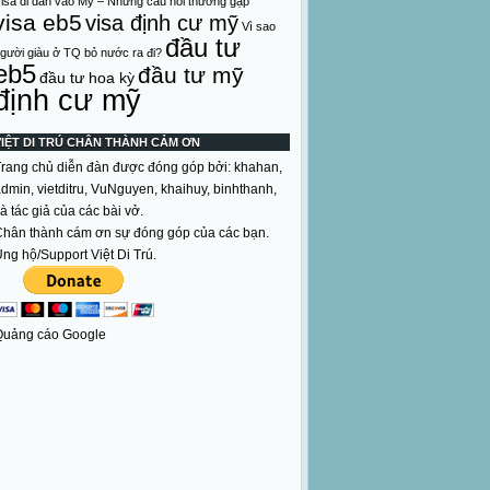
isa di dân vào Mỹ – Những câu hỏi thường gặp
visa eb5
visa định cư mỹ
Vì sao
đầu tư
gười giàu ở TQ bỏ nước ra đi?
eb5
đầu tư mỹ
đầu tư hoa kỳ
định cư mỹ
VIỆT DI TRÚ CHÂN THÀNH CẢM ƠN
rang chủ diễn đàn được đóng góp bởi: khahan,
dmin, vietditru, VuNguyen, khaihuy, binhthanh,
à tác giả của các bài vở.
hân thành cám ơn sự đóng góp của các bạn.
ng hộ/Support Việt Di Trú.
Quảng cáo Google