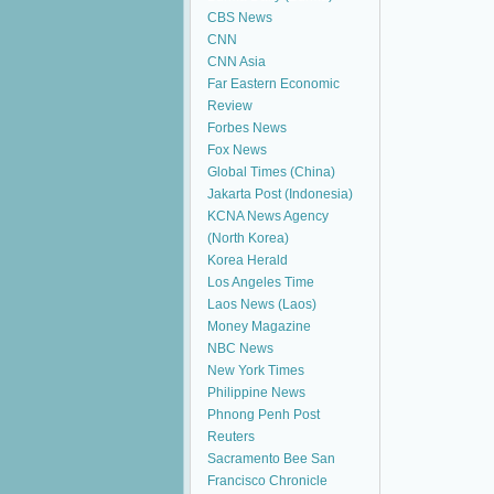
CBS News
CNN
CNN Asia
Far Eastern Economic
Review
Forbes News
Fox News
Global Times (China)
Jakarta Post (Indonesia)
KCNA News Agency
(North Korea)
Korea Herald
Los Angeles Time
Laos News (Laos)
Money Magazine
NBC News
New York Times
Philippine News
Phnong Penh Post
Reuters
Sacramento Bee
San
Francisco Chronicle