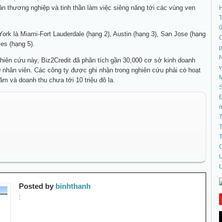
ần thương nghiệp và tinh thần làm việc siêng năng tới các vùng ven
T
rk là Miami-Fort Lauderdale (hạng 2), Austin (hạng 3), San Jose (hạng
C
les (hạng 5).
N
hiên cứu này, Biz2Credit đã phân tích gần 30,000 cơ sở kinh doanh
 nhân viên. Các công ty được ghi nhận trong nghiên cứu phải có hoạt
ăm và doanh thu chưa tới 10 triệu đô la.
S
Đ
T
T
T
C
U
L
Posted by
binhthanh
: