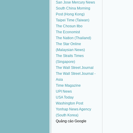
San Jose Mercury News
South China Morning
Post (Hong Kong)
Taipei Time (Taiwan)
The Chosun Ilbo
The Economist
The Nation (Thailand)
The Star Online
(Malaysian News)
The Straits Times
(Singapore)
The Wall Street Journal
The Wall Street Journal -
Asia
Time Magazine
UPI News
USA Today
Washington Post
Yonhap News Agency
(South Korea)
Quảng cáo Google