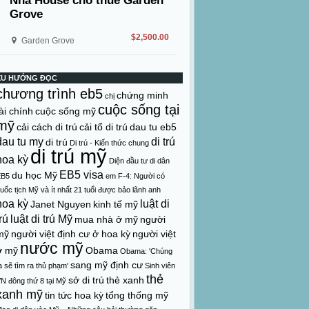
Nhà House cho thuê Garden
Grove
$2,500.00
Garden Grove
XU HƯỚNG ĐỌC
chương trình eb5
chứng minh
chị
cuộc sống tại
ài chính
cuộc sống mỹ
mỹ
cải cách di trú
cải tổ di trú
dau tu eb5
dau tu my
di trú
di trú
Di trú - Kiến thức chung
di trú mỹ
hoa kỳ
Diện đầu tư di dân
EB5 visa
du học Mỹ
EB5
em
F-4: Người có
uốc tịch Mỹ và ít nhất 21 tuổi được bảo lãnh anh
hoa kỳ
luật di
Janet Nguyen
kinh tế mỹ
rú
luật di trú Mỹ
mua nhà ở mỹ
người
mỹ
người việt định cư ở hoa kỳ
người việt
nước mỹ
ở mỹ
Obama
Obama: 'Chúng
sang mỹ định cư
a sẽ tìm ra thủ phạm'
Sinh viên
thẻ
sở di trú
thẻ xanh
N đông thứ 8 tại Mỹ
xanh mỹ
tin tức hoa kỳ
tổng thống mỹ