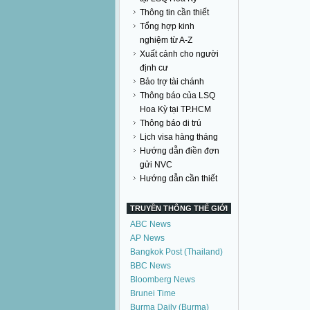
Thông tin cần thiết
Tổng hợp kinh
nghiệm từ A-Z
Xuất cảnh cho người
định cư
Bảo trợ tài chánh
Thông báo của LSQ
Hoa Kỳ tại TP.HCM
Thông báo di trú
Lịch visa hàng tháng
Hướng dẫn điền đơn
gửi NVC
Hướng dẫn cần thiết
TRUYỀN THÔNG THẾ GIỚI
ABC News
AP News
Bangkok Post (Thailand)
BBC News
Bloomberg News
Brunei Time
Burma Daily (Burma)