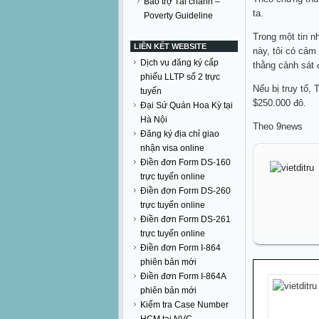
Bảo trợ Tài chánh –
ta.
Poverty Guideline
Trong một tin n
LIÊN KẾT WEBSITE
này, tôi có cảm
Dịch vụ đăng ký cấp
thằng cảnh sát 
phiếu LLTP số 2 trực
Nếu bị truy tố, 
tuyến
$250.000 đô.
Đại Sứ Quán Hoa Kỳ tại
Hà Nội
Theo 9news
Đăng ký địa chỉ giao
nhận visa online
Điền đơn Form DS-160
trực tuyến online
Điền đơn Form DS-260
trực tuyến online
Điền đơn Form DS-261
trực tuyến online
Điền đơn Form I-864
phiên bản mới
Điền đơn Form I-864A
phiên bản mới
Kiểm tra Case Number