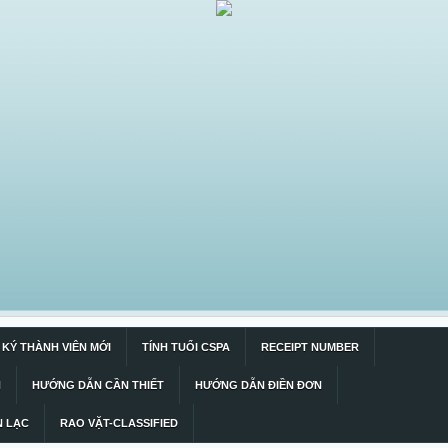
KÝ THÀNH VIÊN MỚI
TÍNH TUỔI CSPA
RECEIPT NUMBER
N
HƯỚNG DẪN CẦN THIẾT
HƯỚNG DẪN ĐIỀN ĐƠN
N LẠC
RAO VẶT-CLASSIFIED