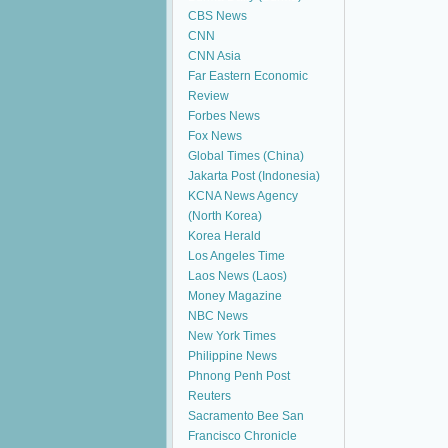
CBS News
CNN
CNN Asia
Far Eastern Economic
Review
Forbes News
Fox News
Global Times (China)
Jakarta Post (Indonesia)
KCNA News Agency
(North Korea)
Korea Herald
Los Angeles Time
Laos News (Laos)
Money Magazine
NBC News
New York Times
Philippine News
Phnong Penh Post
Reuters
Sacramento Bee
San
Francisco Chronicle