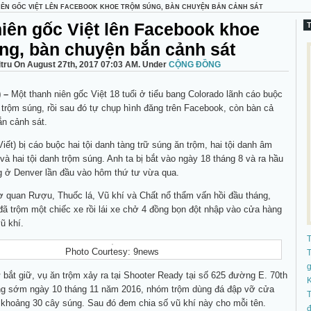
IÊN GỐC VIỆT LÊN FACEBOOK KHOE TRỘM SÚNG, BÀN CHUYỆN BẮN CẢNH SÁT
iên gốc Việt lên Facebook khoe
ng, bàn chuyện bắn cảnh sát
itru On August 27th, 2017 07:03 AM. Under
CỘNG ĐỒNG
 –
Một thanh niên gốc Việt 18 tuổi ở tiểu bang Colorado lãnh cáo buộc
 trộm súng, rồi sau đó tự chụp hình đăng trên Facebook, còn bàn cả
n cảnh sát.
Viết) bị cáo buộc hai tội danh tàng trữ súng ăn trộm, hai tội danh âm
à hai tội danh trộm súng. Anh ta bị bắt vào ngày 18 tháng 8 và ra hầu
ng ở Denver lần đầu vào hôm thứ tư vừa qua.
ơ quan Rượu, Thuốc lá, Vũ khí và Chất nổ thẩm vấn hồi đầu tháng,
đã trộm một chiếc xe rồi lái xe chở 4 đồng bọn đột nhập vào cửa hàng
ũ khí.
Photo Courtesy: 9news
T
bắt giữ, vụ ăn trộm xảy ra tại Shooter Ready tại số 625 đường E. 70th
K
g sớm ngày 10 tháng 11 năm 2016, nhóm trộm dùng đá đập vỡ cửa
T
 khoảng 30 cây súng. Sau đó đem chia số vũ khí này cho mỗi tên.
đ