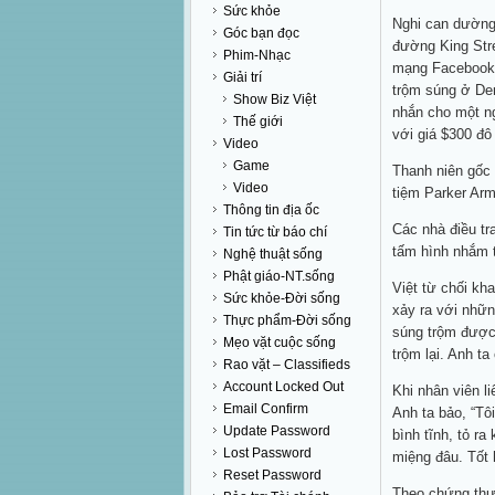
Sức khỏe
Nghi can dường
Góc bạn đọc
đường King Stre
Phim-Nhạc
mạng Facebook k
Giải trí
trộm súng ở Den
Show Biz Việt
nhắn cho một ng
Thế giới
với giá $300 đô
Video
Game
Thanh niên gốc 
Video
tiệm Parker Ar
Thông tin địa ốc
Các nhà điều tr
Tin tức từ báo chí
tấm hình nhắm 
Nghệ thuật sống
Phật giáo-NT.sống
Việt từ chối kh
Sức khỏe-Đời sống
xảy ra với nhữ
Thực phẩm-Đời sống
súng trộm được 
Mẹo vặt cuộc sống
trộm lại. Anh ta
Rao vặt – Classifieds
Account Locked Out
Khi nhân viên l
Email Confirm
Anh ta bảo, “Tô
Update Password
bình tĩnh, tỏ r
Lost Password
miệng đâu. Tốt h
Reset Password
Theo chứng thư,