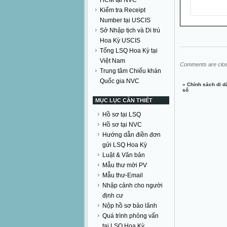
HCM tại NVC
Kiểm tra Receipt
Number tại USCIS
Sở Nhập tịch và Di trú
Hoa Kỳ USCIS
Tổng LSQ Hoa Kỳ tại
Việt Nam
Comments are clo
Trung tâm Chiếu khán
Quốc gia NVC
«
Chính sách di 
sổ
MỤC LỤC CẦN THIẾT
Hồ sơ tại LSQ
Hồ sơ tại NVC
Hướng dẫn điền đơn
gửi LSQ Hoa Kỳ
Luật & Văn bản
Mẫu thư mời PV
Mẫu thư-Email
Nhập cảnh cho người
định cư
Nộp hồ sơ bảo lãnh
Quá trình phỏng vấn
tại LSQ Hoa Kỳ