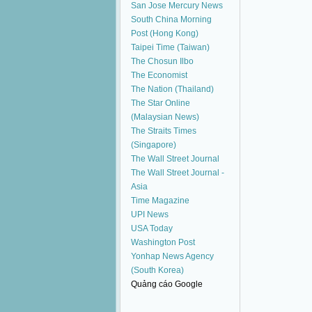
San Jose Mercury News
South China Morning
Post (Hong Kong)
Taipei Time (Taiwan)
The Chosun Ilbo
The Economist
The Nation (Thailand)
The Star Online
(Malaysian News)
The Straits Times
(Singapore)
The Wall Street Journal
The Wall Street Journal -
Asia
Time Magazine
UPI News
USA Today
Washington Post
Yonhap News Agency
(South Korea)
Quảng cáo Google