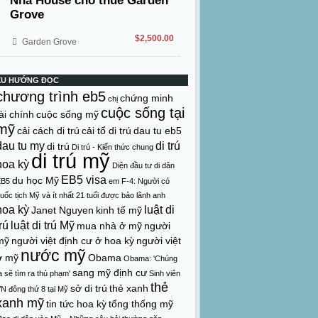
Nhà House cho thuê Garden
Grove
$2,500.00
Garden Grove
XU HƯỚNG ĐỌC
chương trình eb5
chứng minh
chị
cuộc sống tại
ài chính
cuộc sống mỹ
mỹ
cải cách di trú
cải tổ di trú
dau tu eb5
dau tu my
di trú
di trú
Di trú - Kiến thức chung
di trú mỹ
hoa kỳ
Diện đầu tư di dân
EB5 visa
du học Mỹ
EB5
em
F-4: Người có
uốc tịch Mỹ và ít nhất 21 tuổi được bảo lãnh anh
hoa kỳ
luật di
Janet Nguyen
kinh tế mỹ
rú
luật di trú Mỹ
mua nhà ở mỹ
người
mỹ
người việt định cư ở hoa kỳ
người việt
nước mỹ
ở mỹ
Obama
Obama: 'Chúng
sang mỹ định cư
a sẽ tìm ra thủ phạm'
Sinh viên
thẻ
sở di trú
thẻ xanh
N đông thứ 8 tại Mỹ
xanh mỹ
tin tức hoa kỳ
tổng thống mỹ