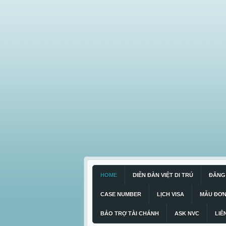
HOME
DIỄN ĐÀN VIỆT DI TRÚ
ĐĂNG 
CASE NUMBER
LỊCH VISA
MẪU ĐƠ
BẢO TRỢ TÀI CHÁNH
ASK NVC
LIÊ