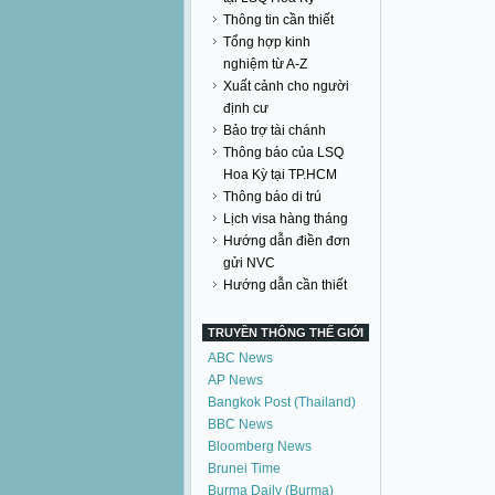
Thông tin cần thiết
Tổng hợp kinh
nghiệm từ A-Z
Xuất cảnh cho người
định cư
Bảo trợ tài chánh
Thông báo của LSQ
Hoa Kỳ tại TP.HCM
Thông báo di trú
Lịch visa hàng tháng
Hướng dẫn điền đơn
gửi NVC
Hướng dẫn cần thiết
TRUYỀN THÔNG THẾ GIỚI
ABC News
AP News
Bangkok Post (Thailand)
BBC News
Bloomberg News
Brunei Time
Burma Daily (Burma)