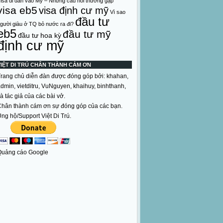
isa di dân vào Mỹ – Những câu hỏi thường gặp
visa eb5
visa định cư mỹ
Vì sao
đầu tư
gười giàu ở TQ bỏ nước ra đi?
eb5
đầu tư mỹ
đầu tư hoa kỳ
định cư mỹ
VIỆT DI TRÚ CHÂN THÀNH CẢM ƠN
rang chủ diễn đàn được đóng góp bởi: khahan,
dmin, vietditru, VuNguyen, khaihuy, binhthanh,
à tác giả của các bài vở.
hân thành cám ơn sự đóng góp của các bạn.
ng hộ/Support Việt Di Trú.
Quảng cáo Google