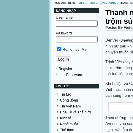
YOU ARE HERE :
VIỆT DI TRÚ
»
CỘNG ĐỒNG
» THANH N
Thanh n
ĐĂNG NHẬP
Username
trộm sú
Posted By Vietd
Password
Denver (9news)
hình sự sau khi
Remember Me
chuyện muốn bắ
Trịnh Việt (hay 
mưu trộm súng v
Register
toà toà liên ba
Lost Password
Khi bị đặc vụ C
TIN TỨC
Việt thừa nhận 
Tin tức
bán súng trộm v
Cộng đồng
Tin Việt Nam
Hoa Kỳ và Thế giới
Theo chứng thư 
Kinh tế
Avenue vào sán
Nghệ thuật
tiệm, vào ẵm đi
Thể thao