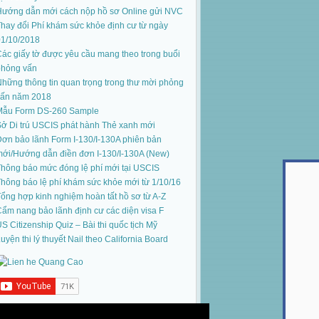
Hướng dẫn mới cách nộp hồ sơ Online gửi NVC
hay đổi Phí khám sức khỏe định cư từ ngày
01/10/2018
ác giấy tờ được yêu cầu mang theo trong buổi
phỏng vấn
hững thông tin quan trọng trong thư mời phỏng
vấn năm 2018
Mẫu Form DS-260 Sample
ở Di trú USCIS phát hành Thẻ xanh mới
ơn bảo lãnh Form I-130/I-130A phiên bản
mới
/
Hướng dẫn điền đơn I-130/I-130A (New)
hông báo mức đóng lệ phí mới tại USCIS
hông báo lệ phí khám sức khỏe mới từ 1/10/16
ổng hợp kinh nghiệm hoàn tất hồ sơ từ A-Z
ẩm nang bảo lãnh định cư các diện visa F
S Citizenship Quiz – Bài thi quốc tịch Mỹ
uyện thi lý thuyết Nail theo California Board