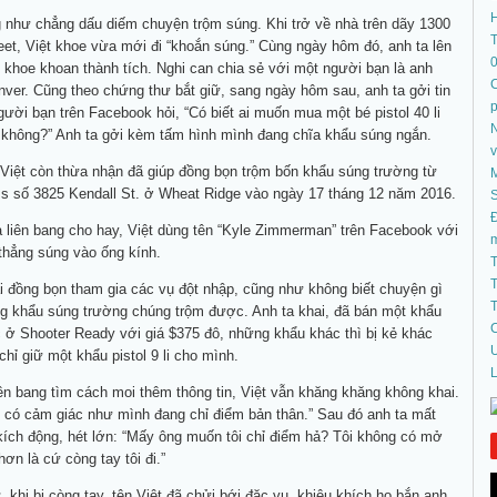
 như chẳng dấu diếm chuyện trộm súng. Khi trở về nhà trên dãy 1300
T
et, Việt khoe vừa mới đi “khoắn súng.” Cùng ngày hôm đó, anh ta lên
hoe khoan thành tích. Nghi can chia sẻ với một người bạn là anh
C
ver. Cũng theo chứng thư bắt giữ, sang ngày hôm sau, anh ta gởi tin
ười bạn trên Facebook hỏi, “Có biết ai muốn mua một bé pistol 40 li
N
 không?” Anh ta gởi kèm tấm hình mình đang chĩa khẩu súng ngắn.
Việt còn thừa nhận đã giúp đồng bọn trộm bốn khẩu súng trường từ
ms số 3825 Kendall St. ở Wheat Ridge vào ngày 17 tháng 12 năm 2016.
S
Đ
a liên bang cho hay, Việt dùng tên “Kyle Zimmerman” trên Facebook với
thẳng súng vào ống kính.
T
T
ai đồng bọn tham gia các vụ đột nhập, cũng như không biết chuyện gì
T
ng khẩu súng trường chúng trộm được. Anh ta khai, đã bán một khẩu
C
ở Shooter Ready với giá $375 đô, những khẩu khác thì bị kẻ khác
U
 chỉ giữ một khẩu pistol 9 li cho mình.
L
iên bang tìm cách moi thêm thông tin, Việt vẫn khăng khăng không khai.
i có cảm giác như mình đang chỉ điểm bản thân.” Sau đó anh ta mất
a kích động, hét lớn: “Mấy ông muốn tôi chỉ điểm hả? Tôi không có mở
ơn là cứ còng tay tôi đi.”
 khi bị còng tay, tên Việt đã chửi bới đặc vụ, khiêu khích họ bắn anh