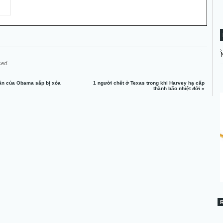
sed.
dân của Obama sắp bị xóa
1 người chết ở Texas trong khi Harvey hạ cấp
thành bão nhiệt đới
»