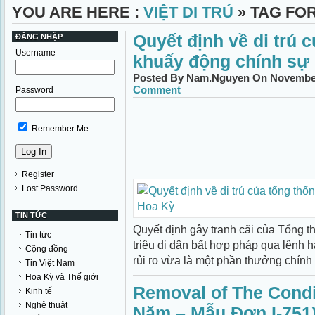
YOU ARE HERE :
VIỆT DI TRÚ
» TAG FOR
Quyết định về di trú
ĐĂNG NHẬP
Username
khuấy động chính sự
Posted By Nam.Nguyen On November 
Comment
Password
Remember Me
Register
Lost Password
TIN TỨC
Quyết định gây tranh cãi của Tổng
Tin tức
triệu di dân bất hợp pháp qua lệnh 
Cộng đồng
rủi ro vừa là một phần thưởng chính tr
Tin Việt Nam
Hoa Kỳ và Thế giới
Removal of The Condi
Kinh tế
Nghệ thuật
Năm – Mẫu Ðơn I-751)