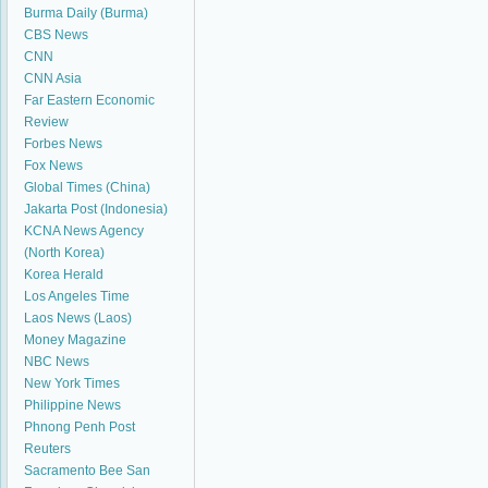
Burma Daily (Burma)
CBS News
CNN
CNN Asia
Far Eastern Economic
Review
Forbes News
Fox News
Global Times (China)
Jakarta Post (Indonesia)
KCNA News Agency
(North Korea)
Korea Herald
Los Angeles Time
Laos News (Laos)
Money Magazine
NBC News
New York Times
Philippine News
Phnong Penh Post
Reuters
Sacramento Bee
San