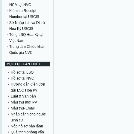
HCM tại NVC
Kiểm tra Receipt
Number tại USCIS
Sở Nhập tịch và Di trú
Hoa Kỳ USCIS
Tổng LSQ Hoa Kỳ tại
Việt Nam
Trung tâm Chiếu khán
Quốc gia NVC
MỤC LỤC CẦN THIẾT
Hồ sơ tại LSQ
Hồ sơ tại NVC
Hướng dẫn điền đơn
gửi LSQ Hoa Kỳ
Luật & Văn bản
Mẫu thư mời PV
Mẫu thư-Email
Nhập cảnh cho người
định cư
Nộp hồ sơ bảo lãnh
Quá trình phỏng vấn