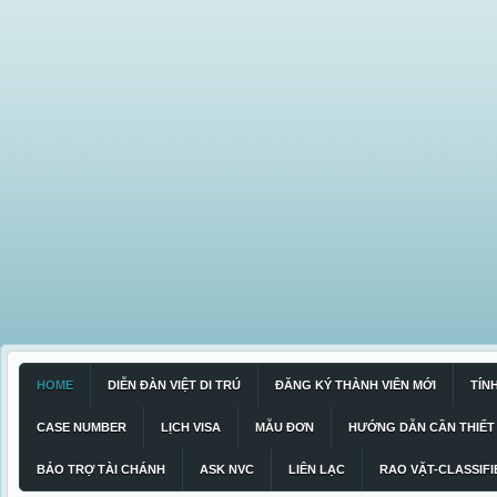
HOME
DIỄN ĐÀN VIỆT DI TRÚ
ĐĂNG KÝ THÀNH VIÊN MỚI
TÍN
CASE NUMBER
LỊCH VISA
MẪU ĐƠN
HƯỚNG DẪN CẦN THIẾT
BẢO TRỢ TÀI CHÁNH
ASK NVC
LIÊN LẠC
RAO VẶT-CLASSIFI