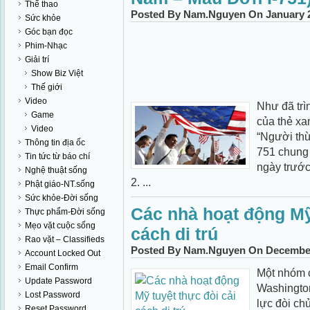
Thể thao
Posted By Nam.Nguyen On January 2
Sức khỏe
Góc bạn đọc
Phim-Nhạc
Giải trí
Show Biz Việt
Thế giới
Video
Như đã trì
Game
của thẻ xa
Video
“Người th
Thông tin địa ốc
751 chung 
Tin tức từ báo chí
ngày trước
Nghệ thuật sống
2. ...
Phật giáo-NT.sống
Sức khỏe-Đời sống
Các nhà hoạt động Mỹ 
Thực phẩm-Đời sống
Mẹo vặt cuộc sống
cách di trú
Rao vặt – Classifieds
Posted By Nam.Nguyen On December 
Account Locked Out
Email Confirm
Một nhóm c
Update Password
Washington
Lost Password
lực đòi ch
Reset Password