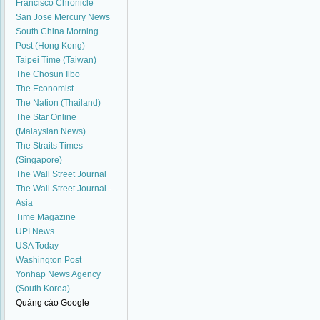
Francisco Chronicle
San Jose Mercury News
South China Morning
Post (Hong Kong)
Taipei Time (Taiwan)
The Chosun Ilbo
The Economist
The Nation (Thailand)
The Star Online
(Malaysian News)
The Straits Times
(Singapore)
The Wall Street Journal
The Wall Street Journal -
Asia
Time Magazine
UPI News
USA Today
Washington Post
Yonhap News Agency
(South Korea)
Quảng cáo Google