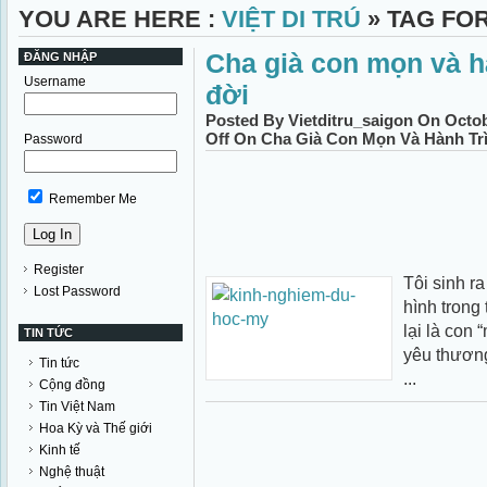
YOU ARE HERE :
VIỆT DI TRÚ
» TAG FO
Cha già con mọn và h
ĐĂNG NHẬP
Username
đời
Posted By Vietditru_saigon On Octob
Off
On Cha Già Con Mọn Và Hành Tr
Password
Remember Me
Register
Tôi sinh ra
Lost Password
hình trong 
lại là con 
TIN TỨC
yêu thương
Tin tức
...
Cộng đồng
Tin Việt Nam
Hoa Kỳ và Thế giới
Kinh tế
Nghệ thuật