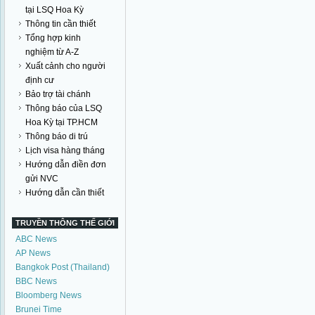
tại LSQ Hoa Kỳ
Thông tin cần thiết
Tổng hợp kinh
nghiệm từ A-Z
Xuất cảnh cho người
định cư
Bảo trợ tài chánh
Thông báo của LSQ
Hoa Kỳ tại TP.HCM
Thông báo di trú
Lịch visa hàng tháng
Hướng dẫn điền đơn
gửi NVC
Hướng dẫn cần thiết
TRUYỀN THÔNG THẾ GIỚI
ABC News
AP News
Bangkok Post (Thailand)
BBC News
Bloomberg News
Brunei Time