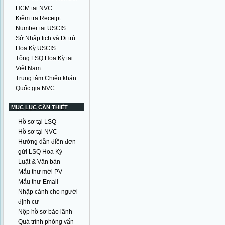
HCM tại NVC
Kiểm tra Receipt
Number tại USCIS
Sở Nhập tịch và Di trú
Hoa Kỳ USCIS
Tổng LSQ Hoa Kỳ tại
Việt Nam
Trung tâm Chiếu khán
Quốc gia NVC
MỤC LỤC CẦN THIẾT
Hồ sơ tại LSQ
Hồ sơ tại NVC
Hướng dẫn điền đơn
gửi LSQ Hoa Kỳ
Luật & Văn bản
Mẫu thư mời PV
Mẫu thư-Email
Nhập cảnh cho người
định cư
Nộp hồ sơ bảo lãnh
Quá trình phỏng vấn