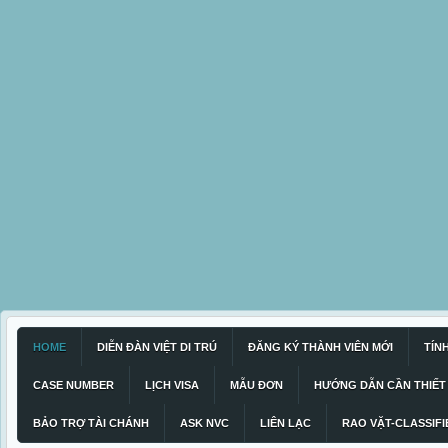
HOME
DIỄN ĐÀN VIỆT DI TRÚ
ĐĂNG KÝ THÀNH VIÊN MỚI
TÍN
CASE NUMBER
LỊCH VISA
MẪU ĐƠN
HƯỚNG DẪN CẦN THIẾT
BẢO TRỢ TÀI CHÁNH
ASK NVC
LIÊN LẠC
RAO VẶT-CLASSIFI