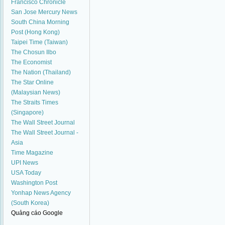
Francisco Chronicle
San Jose Mercury News
South China Morning
Post (Hong Kong)
Taipei Time (Taiwan)
The Chosun Ilbo
The Economist
The Nation (Thailand)
The Star Online
(Malaysian News)
The Straits Times
(Singapore)
The Wall Street Journal
The Wall Street Journal -
Asia
Time Magazine
UPI News
USA Today
Washington Post
Yonhap News Agency
(South Korea)
Quảng cáo Google