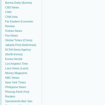
Burma Daily (Burma)
CBS News
CNN
CNN Asia
Far Eastern Economic
Review
Forbes News
Fox News
Global Times (China)
Jakarta Post (Indonesia)
KCNA News Agency
(North Korea)
Korea Herald
Los Angeles Time
Laos News (Laos)
Money Magazine
NBC News
New York Times
Philippine News
Phnong Penh Post
Reuters
Sacramento Bee
San