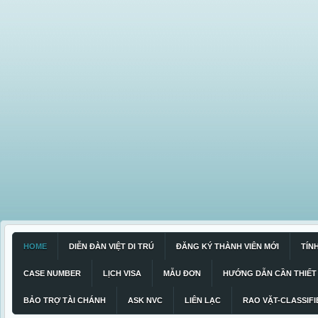
HOME
DIỄN ĐÀN VIỆT DI TRÚ
ĐĂNG KÝ THÀNH VIÊN MỚI
TÍN
CASE NUMBER
LỊCH VISA
MẪU ĐƠN
HƯỚNG DẪN CẦN THIẾT
BẢO TRỢ TÀI CHÁNH
ASK NVC
LIÊN LẠC
RAO VẶT-CLASSIFI