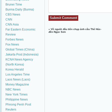
Brunei Time
Burma Daily (Burma)
CBS News
CNN
CNN Asia
Far Eastern Economic
«
Về người đầu tiên chụp ảnh cầu Thê Húc-
đền Ngọc Sơn
Review
Forbes News
Fox News
Global Times (China)
Jakarta Post (Indonesia)
KCNA News Agency
(North Korea)
Korea Herald
Los Angeles Time
Laos News (Laos)
Money Magazine
NBC News
New York Times
Philippine News
Phnong Penh Post
Reuters