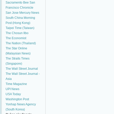
Sacramento Bee
San
Francisco Chronicle
San Jose Mercury News
South China Morning
Post (Hong Kong)
Taipei Time (Taiwan)
The Chosun Ilbo
The Economist
The Nation (Thailand)
The Star Online
(Malaysian News)
The Straits Times
(Singapore)
The Wall Street Journal
The Wall Street Journal -
Asia
Time Magazine
UPI News
USA Today
Washington Post
Yonhap News Agency
(South Korea)