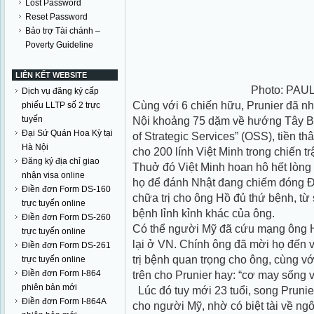
Lost Password
Reset Password
Bảo trợ Tài chánh –
Poverty Guideline
LIÊN KẾT WEBSITE
Photo: PA
Dịch vụ đăng ký cấp
Cùng với 6 chiến hữu, Prunier đã n
phiếu LLTP số 2 trực
tuyến
Nội khoảng 75 dặm về hướng Tây Bắc
Đại Sứ Quán Hoa Kỳ tại
of
Strategic Services
” (OSS), tiền t
Hà Nội
cho 200 lính Việt Minh trong chiến t
Đăng ký địa chỉ giao
Thuở đó Việt Minh hoan hô hết lòng s
nhận visa online
họ để đánh Nhật đang chiếm đóng 
Điền đơn Form DS-160
chữa trị cho ông Hồ đủ thứ bệnh, từ 
trực tuyến online
bệnh lỉnh kỉnh khác của ông.
Điền đơn Form DS-260
Có thể người Mỹ đã cứu mạng ông Hồ t
trực tuyến online
lại ở VN. Chính ông đã mời họ đến v
Điền đơn Form DS-261
trị bệnh quan trọng cho ông, cùng vớ
trực tuyến online
Điền đơn Form I-864
trên cho Prunier hay: “cơ may sống v
phiên bản mới
Lúc đó tuy mới 23 tuổi, song Prunier
Điền đơn Form I-864A
cho người Mỹ, nhờ có biệt tài về ng