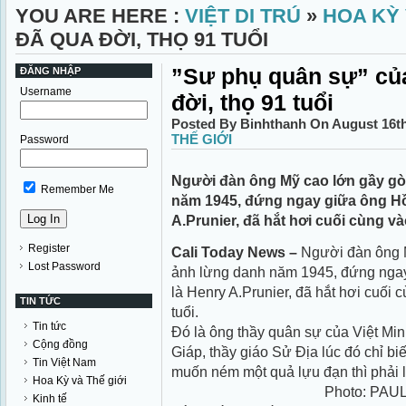
YOU ARE HERE :
VIỆT DI TRÚ
»
HOA KỲ 
ĐÃ QUA ĐỜI, THỌ 91 TUỔI
”Sư phụ quân sự” của
ĐĂNG NHẬP
Username
đời, thọ 91 tuổi
Posted By Binhthanh On August 16th
THẾ GIỚI
Password
Người đàn ông Mỹ cao lớn gầy gò
Remember Me
năm 1945, đứng ngay giữa ông Hồ 
A.Prunier, đã hắt hơi cuối cùng và
Register
Cali Today
News
–
Người đàn ông M
Lost Password
ảnh lừng danh năm 1945, đứng ngay
là Henry A.Prunier, đã hắt hơi cuối 
TIN TỨC
tuổi.
Tin tức
Đó là ông thầy quân sự của Việt Mi
Cộng đồng
Giáp, thầy giáo Sử Địa lúc đó chỉ b
Tin Việt Nam
muốn ném một quả lựu đạn thì phải 
Hoa Kỳ và Thế giới
Photo: PA
Kinh tế