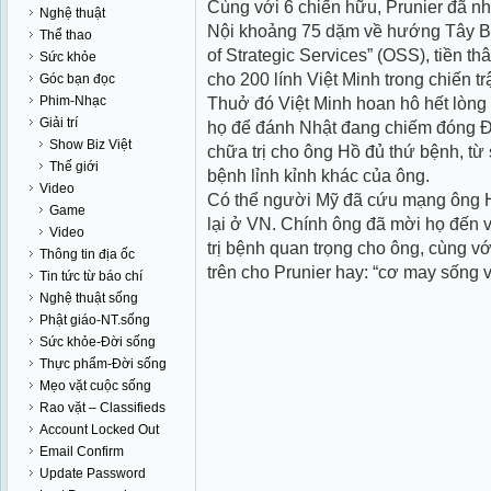
Cùng với 6 chiến hữu, Prunier đã n
Nghệ thuật
Nội khoảng 75 dặm về hướng Tây Bắc
Thể thao
of
Strategic Services
” (OSS), tiền t
Sức khỏe
cho 200 lính Việt Minh trong chiến t
Góc bạn đọc
Phim-Nhạc
Thuở đó Việt Minh hoan hô hết lòng s
Giải trí
họ để đánh Nhật đang chiếm đóng 
Show Biz Việt
chữa trị cho ông Hồ đủ thứ bệnh, từ 
Thế giới
bệnh lỉnh kỉnh khác của ông.
Video
Có thể người Mỹ đã cứu mạng ông Hồ t
Game
lại ở VN. Chính ông đã mời họ đến v
Video
trị bệnh quan trọng cho ông, cùng vớ
Thông tin địa ốc
trên cho Prunier hay: “cơ may sống v
Tin tức từ báo chí
Nghệ thuật sống
Phật giáo-NT.sống
Sức khỏe-Đời sống
Thực phẩm-Đời sống
Mẹo vặt cuộc sống
Rao vặt – Classifieds
Account Locked Out
Email Confirm
Update Password