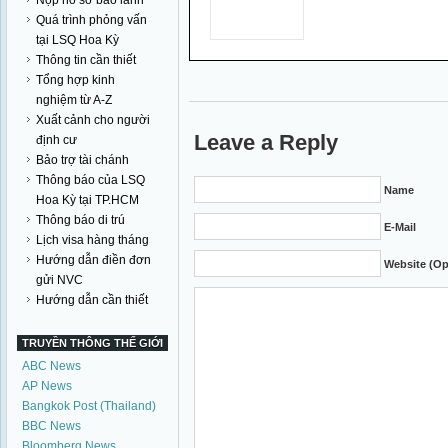
Nộp hồ sơ bảo lãnh
Quá trình phỏng vấn
tại LSQ Hoa Kỳ
Thông tin cần thiết
Tổng hợp kinh
nghiệm từ A-Z
Xuất cảnh cho người
Leave a Reply
định cư
Bảo trợ tài chánh
Thông báo của LSQ
Name
Hoa Kỳ tại TP.HCM
Thông báo di trú
E-Mail
Lịch visa hàng tháng
Hướng dẫn điền đơn
Website (Op
gửi NVC
Hướng dẫn cần thiết
TRUYỀN THÔNG THẾ GIỚI
ABC News
AP News
Bangkok Post (Thailand)
BBC News
Bloomberg News