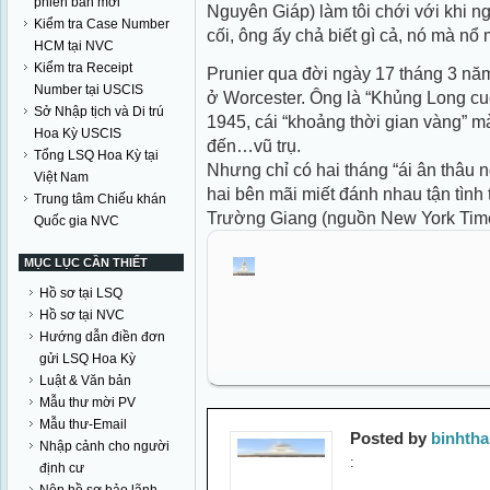
phiên bản mới
Nguyên Giáp) làm tôi chới với khi 
Kiểm tra Case Number
cối, ông ấy chả biết gì cả, nó mà nổ m
HCM tại NVC
Kiểm tra Receipt
Prunier qua đời ngày 17 tháng 3 năm
Number tại USCIS
ở Worcester. Ông là “Khủng Long cu
Sở Nhập tịch và Di trú
1945, cái “khoảng thời gian vàng” m
Hoa Kỳ USCIS
đến…vũ trụ.
Tổng LSQ Hoa Kỳ tại
Nhưng chỉ có hai tháng “ái ân thâu n
Việt Nam
hai bên mãi miết đánh nhau tận tình
Trung tâm Chiếu khán
Trường Giang (nguồn New York Tim
Quốc gia NVC
MỤC LỤC CẦN THIẾT
Hồ sơ tại LSQ
Hồ sơ tại NVC
Hướng dẫn điền đơn
gửi LSQ Hoa Kỳ
Luật & Văn bản
Mẫu thư mời PV
Mẫu thư-Email
Posted by
binhth
Nhập cảnh cho người
:
định cư