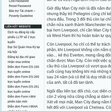
Lost Password
Reset Password
Giờ đây Man City mới là đội nắm đư
Bảo trợ Tài chánh –
nhưng thầy trò Pellegrini cũng chỉ k
Poverty Guideline
chưa đấu. Trong 3 đối thủ còn lại ch
chân nửa xanh thành Manchester mà t
LIÊN KẾT WEBSITE
bại hơn Liverpool, chỉ cần Man City t
Dịch vụ đăng ký cấp
và West Ham thì họ hoàn toàn tự qu
phiếu LLTP số 2 trực
tuyến
Còn Liverpool, họ chỉ có thể tự trác
Đại Sứ Quán Hoa Kỳ tại
phận, khi Liverpool không còn nắm q
Hà Nội
vào… kẻ thù Everton, mong rằng đội
Đăng ký địa chỉ giao
chân được Man City. Còn một việc qu
nhận visa online
cầu thủ của Liverpool có vượt qua đ
Điền đơn Form DS-160
cuối cùng hay không khi mà những t
trực tuyến online
sau 24 năm (và có thể là duy nhất c
Điền đơn Form DS-260
trực tuyến online
của anh, tất cả đã tan tành.
Điền đơn Form DS-261
Ngôi đầu liên tục đổi chủ, cục diện c
trực tuyến online
còn 2 vòng nữa cũng chẳng ai dám
Điền đơn Form I-864
Xét về mọi mặt, Man City đang nắm l
phiên bản mới
Điền đơn Form I-864A
hết đối với Liverpool và Chelsea. Cò