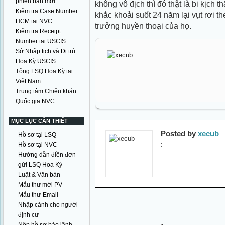
phiên bản mới
không vô địch thì đó thật là bi kịch
Kiểm tra Case Number
khắc khoải suốt 24 năm lại vụt rơi t
HCM tại NVC
trưởng huyền thoại của họ.
Kiểm tra Receipt
Number tại USCIS
Sở Nhập tịch và Di trú
Hoa Kỳ USCIS
Tổng LSQ Hoa Kỳ tại
Việt Nam
Trung tâm Chiếu khán
Quốc gia NVC
MỤC LỤC CẦN THIẾT
Posted by
xecub
Hồ sơ tại LSQ
:
Hồ sơ tại NVC
Hướng dẫn điền đơn
gửi LSQ Hoa Kỳ
Luật & Văn bản
Mẫu thư mời PV
Mẫu thư-Email
Nhập cảnh cho người
định cư