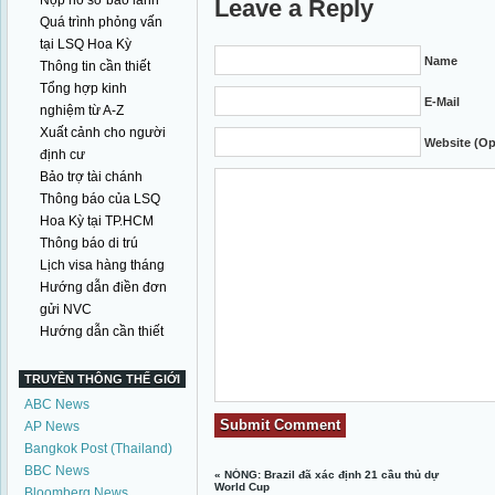
Nộp hồ sơ bảo lãnh
Leave a Reply
Quá trình phỏng vấn
tại LSQ Hoa Kỳ
Name
Thông tin cần thiết
Tổng hợp kinh
E-Mail
nghiệm từ A-Z
Xuất cảnh cho người
Website (Op
định cư
Bảo trợ tài chánh
Thông báo của LSQ
Hoa Kỳ tại TP.HCM
Thông báo di trú
Lịch visa hàng tháng
Hướng dẫn điền đơn
gửi NVC
Hướng dẫn cần thiết
TRUYỀN THÔNG THẾ GIỚI
ABC News
AP News
Bangkok Post (Thailand)
BBC News
«
NÓNG: Brazil đã xác định 21 cầu thủ dự
World Cup
Bloomberg News