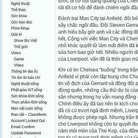
tước đi cơ hội đăng quang của Chels
Nghệ thuật
rất tốt cơ hội để đánh chiếm ngôi đầ
Thể thao
Sức khỏe
Đánh bại Man City tại Anfield, đội 
Góc bạn đọc
xây chắc ngôi đầu. Đội Steven Gerrar
Phim-Nhạc
anh hiểu bây giờ anh và các đồng đ
Giải trí
hết. Cộng với việc Man City và Chel
Show Biz Việt
nhỏ khác quyết tử làm mất điểm đã k
Thế giới
sủa hơn bao giờ hết. Nhiều người đã
Video
của Liverpool, vấn đề là thời gian mà
Game
Video
Khi có tin Chelsea “buông” trong trận
Thông tin địa ốc
Anfield vì phải còn tập trung cho 
Tin tức từ báo chí
tin vô địch của Gerrard và đồng độ
Nghệ thuật sống
đừng quên, những cầu thủ dự bị củ
Phật giáo-NT.sống
Sức khỏe-Đời sống
sân nhưng trong họ vẫn mang đẳng c
Thực phẩm-Đời sống
Chính điều ấy đã tạo nên bi kịch cho 
Mẹo vặt cuộc sống
đã có cú trượt ngã định mệnh, Liver
Rao vặt – Classifieds
không được phép ngã. Nhưng trận t
Account Locked Out
cho Liverpool không còn tự quyết đ
Email Confirm
năm mỏi mòn của The Kop, của đông
Update Password
tan từ cú trượt ngã định mệnh của Ge