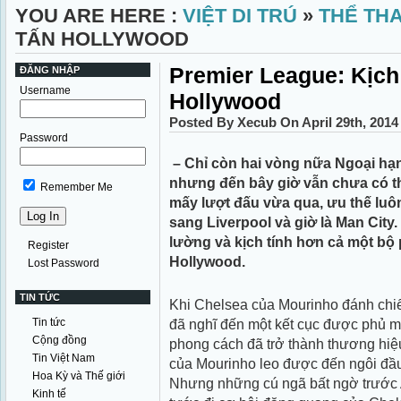
YOU ARE HERE :
VIỆT DI TRÚ
»
THỂ TH
TẤN HOLLYWOOD
Premier League: Kịch
ĐĂNG NHẬP
Username
Hollywood
Posted By Xecub On April 29th, 201
Password
– Chỉ còn hai vòng nữa Ngoại hạn
nhưng đến bây giờ vẫn chưa có th
Remember Me
mấy lượt đấu vừa qua, ưu thế luô
sang Liverpool và giờ là Man City
lường và kịch tính hơn cả một bộ
Register
Hollywood.
Lost Password
TIN TỨC
Khi Chelsea của Mourinho đánh chiế
Tin tức
đã nghĩ đến một kết cục được phủ m
Cộng đồng
phong cách đã trở thành thương hiệ
Tin Việt Nam
của Mourinho leo được đến ngôi đầu
Hoa Kỳ và Thế giới
Nhưng những cú ngã bất ngờ trước 
Kinh tế