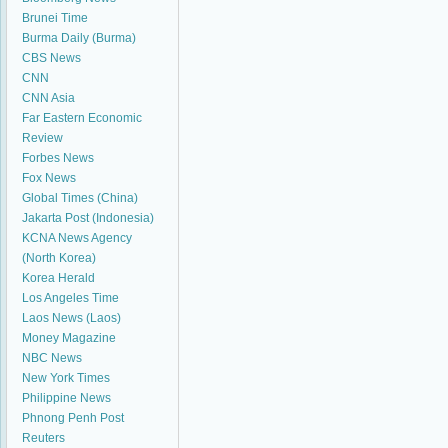
Brunei Time
Burma Daily (Burma)
CBS News
CNN
CNN Asia
Far Eastern Economic
Review
Forbes News
Fox News
Global Times (China)
Jakarta Post (Indonesia)
KCNA News Agency
(North Korea)
Korea Herald
Los Angeles Time
Laos News (Laos)
Money Magazine
NBC News
New York Times
Philippine News
Phnong Penh Post
Reuters