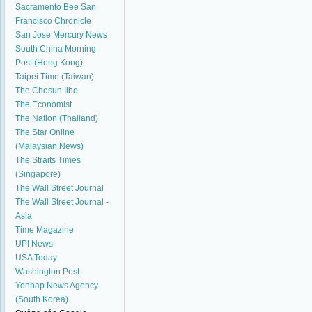
Sacramento Bee
San
Francisco Chronicle
San Jose Mercury News
South China Morning
Post (Hong Kong)
Taipei Time (Taiwan)
The Chosun Ilbo
The Economist
The Nation (Thailand)
The Star Online
(Malaysian News)
The Straits Times
(Singapore)
The Wall Street Journal
The Wall Street Journal -
Asia
Time Magazine
UPI News
USA Today
Washington Post
Yonhap News Agency
(South Korea)