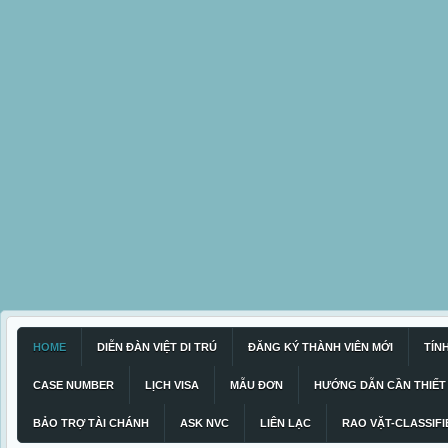
HOME
DIỄN ĐÀN VIỆT DI TRÚ
ĐĂNG KÝ THÀNH VIÊN MỚI
TÍN
CASE NUMBER
LỊCH VISA
MẪU ĐƠN
HƯỚNG DẪN CẦN THIẾT
BẢO TRỢ TÀI CHÁNH
ASK NVC
LIÊN LẠC
RAO VẶT-CLASSIFI