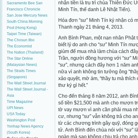
nhận tiền là trụ trì chùa Thiên Ðức
Sacramento Bee
San
Minh Tín, thế danh Lê Nhật Tiến).
Francisco Chronicle
San Jose Mercury News
Hóa đơn “sư” Minh Tín ký nhận có
South China Morning
Thanh ngày 21 tháng 4, 2013.
Post (Hong Kong)
Taipei Time (Taiwan)
Anh Bình Phan, một nạn nhân Phật 
The Chosun Ilbo
biết lý do anh cho “sư” Minh Tín m
The Economist
giùm để mua nhà làm chùa cách đây 
The Nation (Thailand)
Trần, người đồng hương với “sư” Minh
The Star Online
“sư”, nhưng cách đây hơn 1 năm an
(Malaysian News)
The Straits Times
nữa vì anh không tin tưởng ông “thầ
(Singapore)
xảo quyệt, mờ ám, “thầy tu mà thích 
The Wall Street Journal
thư ký gì hết.”
The Wall Street Journal -
Cho đến tháng 8 năm 2012, anh Bình 
Asia
Time Magazine
số tiền $21,500 mà anh cho mượn trư
UPI News
tờ vay mượn vì anh cần phải mua n
USA Today
cư, nhưng “sư” vẫn không trả cho an
Washington Post
từ các chương trình gây quỹ, đóng 
Yonhap News Agency
tử. Anh Bình đến chùa nói với “sư” 
(South Korea)
ngàn mà sao không chịu trả cho anh.