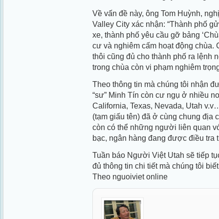
Về vấn đề này, ông Tom Huỳnh, nghị
Valley City xác nhận: “Thành phố gử
xe, thành phố yêu cầu gỡ bảng ‘Chù
cư và nghiêm cấm hoạt động chùa. C
thôi cũng đủ cho thành phố ra lệnh 
trong chùa còn vi phạm nghiêm trọn
Theo thông tin mà chúng tôi nhận đượ
“sư” Minh Tín còn cư ngụ ở nhiều nơ
California, Texas, Nevada, Utah v.v
(tạm giấu tên) đã ở cùng chung địa c
còn có thể những người liên quan với
bạc, ngân hàng đang được điều tra 
Tuần báo Người Việt Utah sẽ tiếp tụ
đủ thông tin chi tiết mà chúng tôi b
Theo nguoiviet online