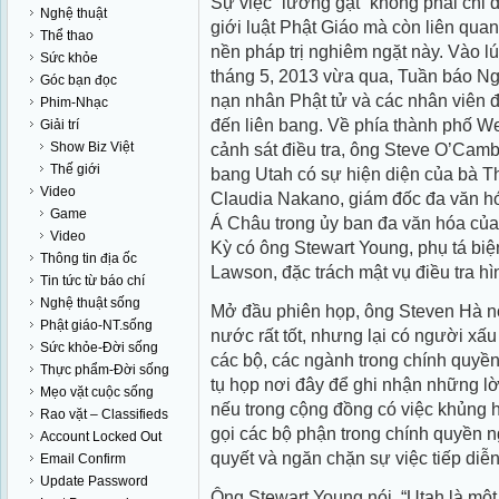
Sự việc “lường gạt” không phải chỉ 
Nghệ thuật
giới luật Phật Giáo mà còn liên qua
Thể thao
nền pháp trị nghiêm ngặt này. Vào l
Sức khỏe
tháng 5, 2013 vừa qua, Tuần báo Ng
Góc bạn đọc
nạn nhân Phật tử và các nhân viên đi
Phim-Nhạc
đến liên bang. Về phía thành phố Wes
Giải trí
Show Biz Việt
cảnh sát điều tra, ông Steve O’Camb,
Thế giới
bang Utah có sự hiện diện của bà T
Video
Claudia Nakano, giám đốc đa văn hó
Game
Á Châu trong ủy ban đa văn hóa của
Video
Kỳ có ông Stewart Young, phụ tá biện
Thông tin địa ốc
Lawson, đặc trách mật vụ điều tra hì
Tin tức từ báo chí
Nghệ thuật sống
Mở đầu phiên họp, ông Steven Hà nó
Phật giáo-NT.sống
nước rất tốt, nhưng lại có người xấu
Sức khỏe-Đời sống
các bộ, các ngành trong chính quyền
Thực phẩm-Đời sống
tụ họp nơi đây để ghi nhận những lờ
Mẹo vặt cuộc sống
nếu trong cộng đồng có việc khủng h
Rao vặt – Classifieds
gọi các bộ phận trong chính quyền ng
Account Locked Out
quyết và ngăn chặn sự việc tiếp diễn
Email Confirm
Update Password
Ông Stewart Young nói, “Utah là một