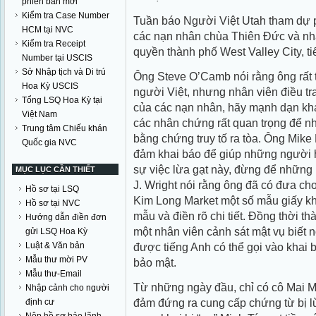
phiên bản mới
Kiểm tra Case Number
Tuần báo Người Việt Utah tham dự p
HCM tại NVC
các nạn nhân chùa Thiên Ðức và nhâ
Kiểm tra Receipt
quyền thành phố West Valley City, t
Number tại USCIS
Sở Nhập tịch và Di trú
Ông Steve O’Camb nói rằng ông rất 
Hoa Kỳ USCIS
người Việt, nhưng nhân viên điều t
Tổng LSQ Hoa Kỳ tại
của các nạn nhân, hãy mạnh dạn khai
Việt Nam
các nhân chứng rất quan trọng để nh
Trung tâm Chiếu khán
bằng chứng truy tố ra tòa. Ông Mike
Quốc gia NVC
đảm khai báo để giúp những người 
sự việc lừa gạt này, đừng để những
MỤC LỤC CẦN THIẾT
J. Wright nói rằng ông đã có đưa ch
Hồ sơ tại LSQ
Kim Long Market một số mẫu giấy kha
Hồ sơ tại NVC
mẫu và điền rõ chi tiết. Ðồng thời t
Hướng dẫn điền đơn
một nhân viên cảnh sát mật vụ biết n
gửi LSQ Hoa Kỳ
Luật & Văn bản
được tiếng Anh có thể gọi vào khai 
Mẫu thư mời PV
bảo mật.
Mẫu thư-Email
Từ những ngày đầu, chỉ có cô Mai M
Nhập cảnh cho người
đảm đứng ra cung cấp chứng từ bị l
định cư