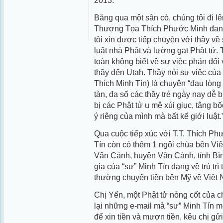
2013.
Băng qua một sân cỏ, chúng tôi đi l
Thượng Tọa Thích Phước Minh đang
tôi xin được tiếp chuyện với thầy về
luật nhà Phật và lường gạt Phật tử.
toàn không biết về sự việc phản đối 
thầy đến Utah. Thầy nói sự việc của
Thích Minh Tín) là chuyện “đau lòng 
tàn, đa số các thầy trẻ ngày nay dễ 
bị các Phật tử u mê xúi giục, tâng b
ý riêng của mình mà bất kể giới luật.
Qua cuộc tiếp xúc với T.T. Thích Ph
Tín còn có thêm 1 ngôi chùa bên Việ
Vân Cảnh, huyện Vân Cảnh, tỉnh Bì
gia của “sư” Minh Tín đang về trú trì
thường chuyển tiền bên Mỹ về Việt 
Chị Yến, một Phật tử nòng cốt của 
lại những e-mail mà “sư” Minh Tín mỗ
để xin tiền và mượn tiền, kêu chị gử