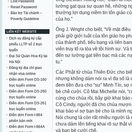
Lost Password
lường gạt qua sự quan hệ, những ng
Reset Password
thường lợi dụng niềm tin tôn giáo củ
Bảo trợ Tài chánh –
của họ.”
Poverty Guideline
Ông J. Wright cho biết, “Về mặt điều
LIÊN KẾT WEBSITE
phải giữ giới luật của tôn giáo họ ph
Dịch vụ đăng ký cấp
của thành phố, tiểu bang và liên bang
phiếu LLTP số 2 trực
viên truy tố ra tòa về tội hình sự. V
tuyến
đến sự lường gạt tiền bạc mà các n
Đại Sứ Quán Hoa Kỳ tại
tu.”
Hà Nội
Đăng ký địa chỉ giao
Các Phật tử chùa Thiên Ðức cho biết
nhận visa online
nhưng không dám nói ra vì đa số là 
Điền đơn Form DS-160
đem tiền đưa cho “sư” Minh Tín, sợ n
trực tuyến online
bè chê cười. Cô Mai Michelle nói, “
Điền đơn Form DS-260
trực tuyến online
cúng cho chùa rồi, bây giờ khai báo đ
Điền đơn Form DS-261
Cô Cindy, người đã cho chùa mượn 
trực tuyến online
khai báo vì sợ bạn bè cho là mình n
Điền đơn Form I-864
Nói chung là còn rất nhiều người là
phiên bản mới
chưa dám lên tiếng khai rõ sự thật v
Điền đơn Form I-864A
và bạn bè cười chê.