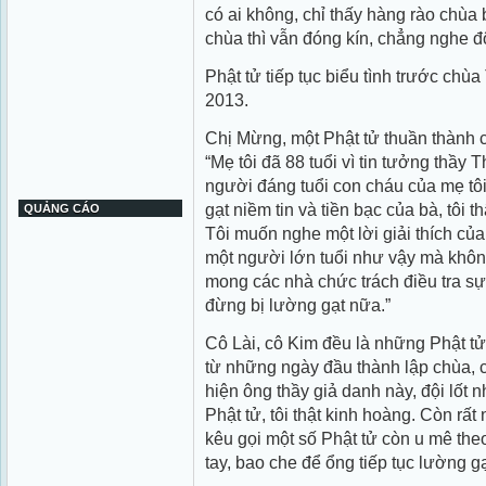
có ai không, chỉ thấy hàng rào chùa
chùa thì vẫn đóng kín, chẳng nghe độ
Phật tử tiếp tục biểu tình trước chù
2013.
Chị Mừng, một Phật tử thuần thành 
“Mẹ tôi đã 88 tuổi vì tin tưởng thầy 
người đáng tuổi con cháu của mẹ tô
gạt niềm tin và tiền bạc của bà, tôi t
QUẢNG CÁO
Tôi muốn nghe một lời giải thích của 
một người lớn tuổi như vậy mà không
mong các nhà chức trách điều tra s
đừng bị lường gạt nữa.”
Cô Lài, cô Kim đều là những Phật t
từ những ngày đầu thành lập chùa, cô
hiện ông thầy giả danh này, đội lốt n
Phật tử, tôi thật kinh hoàng. Còn rất
kêu gọi một số Phật tử còn u mê the
tay, bao che để ổng tiếp tục lường g