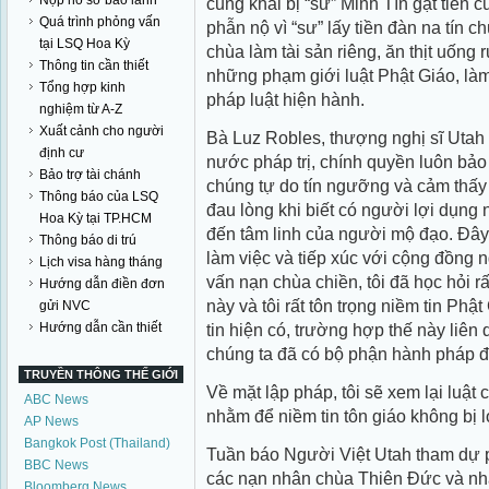
Nộp hồ sơ bảo lãnh
cung khai bị “sư” Minh Tín gạt tiền
Quá trình phỏng vấn
phẫn nộ vì “sư” lấy tiền đàn na tín
tại LSQ Hoa Kỳ
chùa làm tài sản riêng, ăn thịt uống
Thông tin cần thiết
những phạm giới luật Phật Giáo, là
Tổng hợp kinh
pháp luật hiện hành.
nghiệm từ A-Z
Xuất cảnh cho người
Bà Luz Robles, thượng nghị sĩ Utah 
định cư
nước pháp trị, chính quyền luôn bảo
Bảo trợ tài chánh
chúng tự do tín ngưỡng và cảm thấy 
Thông báo của LSQ
đau lòng khi biết có người lợi dụng 
Hoa Kỳ tại TP.HCM
đến tâm linh của người mộ đạo. Ðây 
Thông báo di trú
làm việc và tiếp xúc với cộng đồng n
Lịch visa hàng tháng
vấn nạn chùa chiền, tôi đã học hỏi 
Hướng dẫn điền đơn
này và tôi rất tôn trọng niềm tin Phậ
gửi NVC
Hướng dẫn cần thiết
tin hiện có, trường hợp thế này liên
chúng ta đã có bộ phận hành pháp đa
TRUYỀN THÔNG THẾ GIỚI
Về mặt lập pháp, tôi sẽ xem lại luật
ABC News
nhằm để niềm tin tôn giáo không bị l
AP News
Bangkok Post (Thailand)
Tuần báo Người Việt Utah tham dự p
BBC News
các nạn nhân chùa Thiên Ðức và nhâ
Bloomberg News