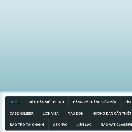
HOME
DIỄN ĐÀN VIỆT DI TRÚ
ĐĂNG KÝ THÀNH VIÊN MỚI
TÍN
CASE NUMBER
LỊCH VISA
MẪU ĐƠN
HƯỚNG DẪN CẦN THIẾT
BẢO TRỢ TÀI CHÁNH
ASK NVC
LIÊN LẠC
RAO VẶT-CLASSIFI