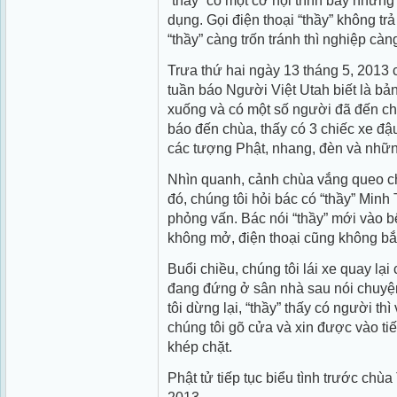
“thầy” có một cơ hội trình bày nhữn
dụng. Gọi điện thoại “thầy” không trả
“thầy” càng trốn tránh thì nghiệp càng
Trưa thứ hai ngày 13 tháng 5, 2013 
tuần báo Người Việt Utah biết là bả
xuống và có một số người đã đến ch
báo đến chùa, thấy có 3 chiếc xe đậ
các tượng Phật, nhang, đèn và nhữn
Nhìn quanh, cảnh chùa vắng queo ch
đó, chúng tôi hỏi bác có “thầy” Minh
phỏng vấn. Bác nói “thầy” mới vào b
không mở, điện thoại cũng không bắt
Buổi chiều, chúng tôi lái xe quay lại
đang đứng ở sân nhà sau nói chuyện
tôi dừng lại, “thầy” thấy có người thì
chúng tôi gõ cửa và xin được vào ti
khép chặt.
Phật tử tiếp tục biểu tình trước chù