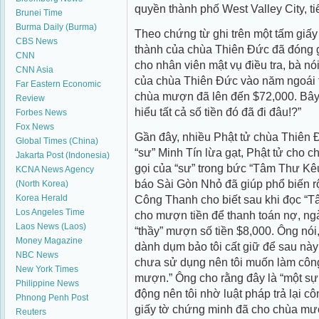
quyền thành phố West Valley City, t
Brunei Time
Burma Daily (Burma)
Theo chứng từ ghi trên một tấm giấ
CBS News
thành của chùa Thiên Ðức đã đóng gó
CNN
cho nhân viên mật vụ điều tra, bà nó
CNN Asia
của chùa Thiên Ðức vào năm ngoái t
Far Eastern Economic
chùa mượn đã lên đến $72,000. Bây 
Review
hiểu tất cả số tiền đó đã đi đâu!?”
Forbes News
Fox News
Gần đây, nhiều Phật tử chùa Thiên Ð
Global Times (China)
“sư” Minh Tín lừa gạt, Phật tử cho 
Jakarta Post (Indonesia)
gọi của “sư” trong bức “Tâm Thư Kê
KCNA News Agency
báo Sài Gòn Nhỏ đã giúp phổ biến rộ
(North Korea)
Korea Herald
Công Thanh cho biết sau khi đọc “
Los Angeles Time
cho mượn tiền để thanh toán nợ, ng
Laos News (Laos)
“thầy” mượn số tiền $8,000. Ông nói,
Money Magazine
dành dụm bảo tôi cất giữ để sau này
NBC News
chưa sử dụng nên tôi muốn làm côn
New York Times
mượn.” Ông cho rằng đây là “một sự
Philippine News
động nên tôi nhờ luật pháp trả lại c
Phnong Penh Post
giấy tờ chứng minh đã cho chùa mượ
Reuters