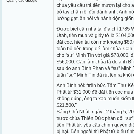
Quảng cáo Google
chùa yêu cầu trả tiền mượn lại cho a
trỏ tay chân rồi đòi đánh anh. Anh n
lường gạt, ăn nói và hành động giốn
Ðược biết căn nhà tại địa chỉ 1785 
Utah, tiền mua và giấy tờ là $104,
đặt cọc, hiện tại còn nợ khoảng $80
toàn bộ bên trong để làm chùa. Căn
cho “sư” Minh Tín với giá $78,000, đ
$56,000. Căn làm chùa là do anh Bì
sau do anh Bình Phan và “sư” Minh
tuần “sư” Minh Tín đã rút tên ra khỏi
Anh Bình nói: “trên bức Tâm Thư Kê
Phật tử $31,000 để đặt tiền cọc mua
không đúng, ông ta xạo muốn kiếm th
$21,500.”
Sáng Chủ Nhật, ngày 12 tháng 5, 201
trước chùa Thiên Ðức phản đối “sư”
tiền Phật tử, yêu cầu chính quyền đ
bị hại. Bên ngoài thì Phật tử biểu t