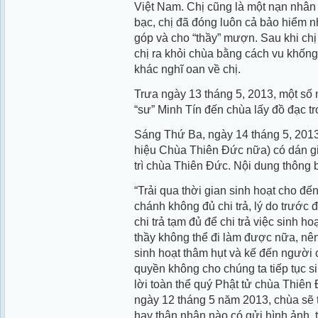
Việt Nam. Chị cũng là một nạn nhân 
bạc, chị đã đóng luôn cả bảo hiểm n
góp và cho “thầy” mượn. Sau khi chị 
chị ra khỏi chùa bằng cách vu khống
khác nghĩ oan về chị.
Trưa ngày 13 tháng 5, 2013, một số n
“sư” Minh Tín đến chùa lấy đồ đạc tr
Sáng Thứ Ba, ngày 14 tháng 5, 2013
hiệu Chùa Thiên Ðức nữa) có dán giấ
trì chùa Thiên Ðức. Nội dung thông 
“Trải qua thời gian sinh hoạt cho đến
chánh không đủ chi trả, lý do trước đ
chi trả tạm đủ để chi trả việc sinh 
thầy không thể đi làm được nữa, nên
sinh hoạt thâm hụt và kế đến người 
quyền không cho chúng ta tiếp tục si
lời toàn thể quý Phật tử chùa Thiên
ngày 12 tháng 5 năm 2013, chùa sẽ 
hay thân nhân nào có gửi hình ảnh, tr