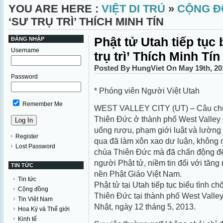
YOU ARE HERE :
VIỆT DI TRÚ
»
CỘNG Đ
‘SƯ TRỤ TRÌ’ THÍCH MINH TÍN
Phật tử Utah tiếp tục 
ĐĂNG NHẬP
Username
trụ trì’ Thích Minh Tín
Posted By HungViet On May 19th, 20
Password
* Phóng viên Người Việt Utah
Remember Me
WEST VALLEY CITY (UT) – Câu chuyện
Thiên Ðức ở thành phố West Valley Ci
uống rượu, phạm giới luật và lường g
Register
qua đã làm xôn xao dư luận, không n
Lost Password
chùa Thiên Ðức mà đã chấn động đế
người Phật tử, niềm tin đối với tăng 
TIN TỨC
nền Phật Giáo Việt Nam.
Tin tức
Phật tử tại Utah tiếp tục biểu tình ch
Cộng đồng
Thiên Ðức tại thành phố West Valley
Tin Việt Nam
Nhật, ngày 12 tháng 5, 2013.
Hoa Kỳ và Thế giới
Kinh tế