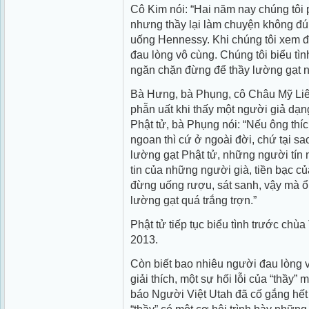
Cô Kim nói: “Hai năm nay chúng tôi 
nhưng thầy lại làm chuyện không đúng
uống Hennessy. Khi chúng tôi xem đo
đau lòng vô cùng. Chúng tôi biểu tì
ngăn chặn đừng để thầy lường gạt n
Bà Hưng, bà Phụng, cô Châu Mỹ Liên
phẫn uất khi thấy một người giả dạng
Phật tử, bà Phụng nói: “Nếu ông thíc
ngoan thì cứ ở ngoài đời, chứ tại s
lường gạt Phật tử, những người tín
tin của những người già, tiền bạc củ
đừng uống rượu, sát sanh, vậy mà ổng
lường gạt quá trắng trợn.”
Phật tử tiếp tục biểu tình trước chù
2013.
Còn biết bao nhiêu người đau lòng v
giải thích, một sự hối lỗi của “thầy”
báo Người Việt Utah đã cố gắng hết 