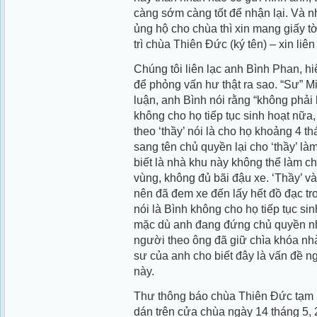
càng sớm càng tốt để nhận lại. Và n
ủng hộ cho chùa thì xin mang giấy tờ
trì chùa Thiên Ðức (ký tên) – xin li
Chúng tôi liên lạc anh Bình Phan, 
để phỏng vấn hư thật ra sao. “Sư” M
luận, anh Bình nói rằng “không phải 
không cho họ tiếp tục sinh hoạt nữa,
theo ‘thầy’ nói là cho họ khoảng 4 t
sang tên chủ quyền lại cho ‘thầy’ l
biết là nhà khu này không thể làm 
vùng, không đủ bãi đậu xe. ‘Thầy’ v
nên đã đem xe đến lấy hết đồ đạc tr
nói là Bình không cho họ tiếp tục sin
mặc dù anh đang đứng chủ quyền nh
người theo ông đã giữ chìa khóa nhà
sư của anh cho biết đây là vấn đề ng
này.
Thư thông báo chùa Thiên Ðức tạm 
dán trên cửa chùa ngày 14 tháng 5, 