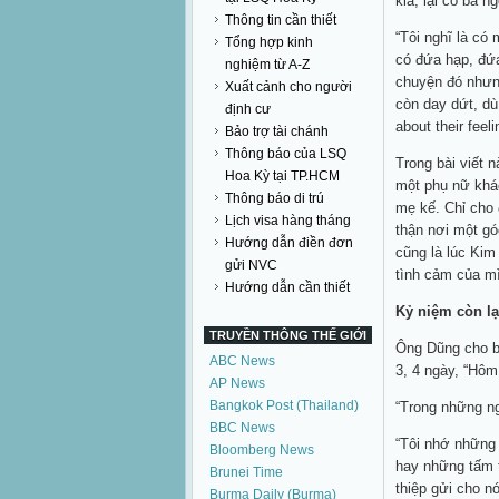
kia, lại có bà ng
Thông tin cần thiết
“Tôi nghĩ là có
Tổng hợp kinh
có đứa hạp, đứa
nghiệm từ A-Z
chuyện đó nhưn
Xuất cảnh cho người
còn day dứt, dù
định cư
about their feel
Bảo trợ tài chánh
Thông báo của LSQ
Trong bài viết n
Hoa Kỳ tại TP.HCM
một phụ nữ khác
Thông báo di trú
mẹ kế. Chỉ cho 
Lịch visa hàng tháng
thận nơi một gó
Hướng dẫn điền đơn
cũng là lúc Kim
gửi NVC
tình cảm của mì
Hướng dẫn cần thiết
Kỷ niệm còn lạ
TRUYỀN THÔNG THẾ GIỚI
Ông Dũng cho bi
ABC News
3, 4 ngày, “Hôm
AP News
Bangkok Post (Thailand)
“Trong những ng
BBC News
“Tôi nhớ những 
Bloomberg News
hay những tấm t
Brunei Time
thiệp gửi cho n
Burma Daily (Burma)