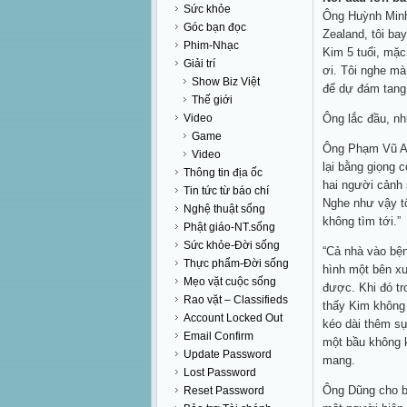
Sức khỏe
Ông Huỳnh Minh
Góc bạn đọc
Zealand, tôi ba
Phim-Nhạc
Kim 5 tuổi, mặc
Giải trí
ơi. Tôi nghe m
Show Biz Việt
để dự đám tang
Thế giới
Video
Ông lắc đầu, nh
Game
Ông Phạm Vũ An
Video
lại bằng giọng 
Thông tin địa ốc
hai người cảnh 
Tin tức từ báo chí
Nghe như vậy tô
Nghệ thuật sống
không tìm tới.”
Phật giáo-NT.sống
Sức khỏe-Đời sống
“Cả nhà vào bện
Thực phẩm-Đời sống
hình một bên x
Mẹo vặt cuộc sống
được. Khi đó tr
Rao vặt – Classifieds
thấy Kim không 
Account Locked Out
kéo dài thêm sự
Email Confirm
một bầu không k
Update Password
mang.
Lost Password
Ông Dũng cho bi
Reset Password