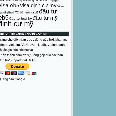
isa di dân vào Mỹ – Những câu hỏi thường gặp
visa eb5
visa định cư mỹ
Vì sao
đầu tư
gười giàu ở TQ bỏ nước ra đi?
eb5
đầu tư mỹ
đầu tư hoa kỳ
định cư mỹ
VIỆT DI TRÚ CHÂN THÀNH CẢM ƠN
rang chủ diễn đàn được đóng góp bởi: khahan,
dmin, vietditru, VuNguyen, khaihuy, binhthanh,
à tác giả của các bài vở.
hân thành cám ơn sự đóng góp của các bạn.
ng hộ/Support Việt Di Trú.
Quảng cáo Google