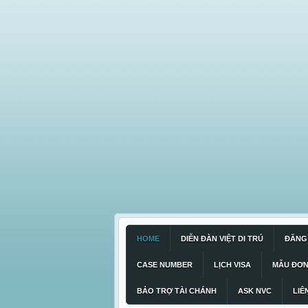
HOME
DIỄN ĐÀN VIỆT DI TRÚ
ĐĂNG 
CASE NUMBER
LỊCH VISA
MẪU ĐƠ
BẢO TRỢ TÀI CHÁNH
ASK NVC
LIÊ