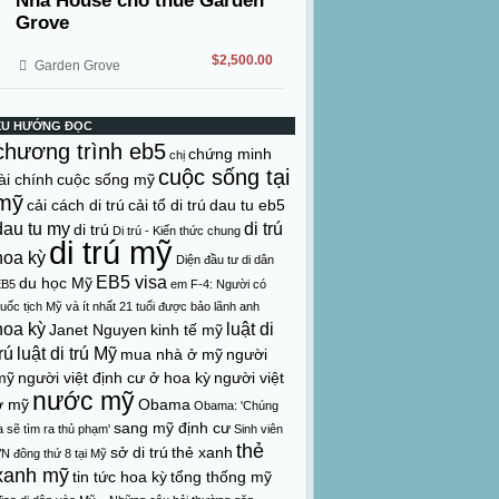
Nhà House cho thuê Garden
Grove
$2,500.00
Garden Grove
XU HƯỚNG ĐỌC
chương trình eb5
chứng minh
chị
cuộc sống tại
ài chính
cuộc sống mỹ
mỹ
cải cách di trú
cải tổ di trú
dau tu eb5
dau tu my
di trú
di trú
Di trú - Kiến thức chung
di trú mỹ
hoa kỳ
Diện đầu tư di dân
EB5 visa
du học Mỹ
EB5
em
F-4: Người có
uốc tịch Mỹ và ít nhất 21 tuổi được bảo lãnh anh
hoa kỳ
luật di
Janet Nguyen
kinh tế mỹ
rú
luật di trú Mỹ
mua nhà ở mỹ
người
mỹ
người việt định cư ở hoa kỳ
người việt
nước mỹ
ở mỹ
Obama
Obama: 'Chúng
sang mỹ định cư
a sẽ tìm ra thủ phạm'
Sinh viên
thẻ
sở di trú
thẻ xanh
N đông thứ 8 tại Mỹ
xanh mỹ
tin tức hoa kỳ
tổng thống mỹ