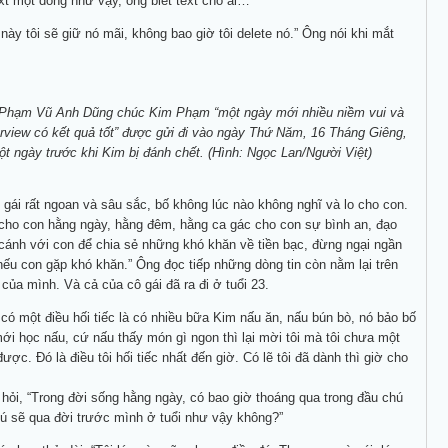
t một dòng như vậy, ông biết text cho ai…
này tôi sẽ giữ nó mãi, không bao giờ tôi delete nó.” Ông nói khi mắt
 Phạm Vũ Anh Dũng chúc Kim Phạm “một ngày mới nhiều niềm vui và
rview có kết quả tốt” được gửi đi vào ngày Thứ Năm, 16 Tháng Giêng,
t ngày trước khi Kim bị đánh chết. (Hình: Ngọc Lan/Người Việt)
 gái rất ngoan và sâu sắc, bố không lúc nào không nghĩ và lo cho con.
cho con hằng ngày, hằng đêm, hằng ca gác cho con sự bình an, đạo
cánh với con để chia sẻ những khó khăn về tiền bạc, đừng ngại ngần
 nếu con gặp khó khăn.” Ông đọc tiếp những dòng tin còn nằm lại trên
 của mình. Và cả của cô gái đã ra đi ở tuổi 23.
i có một điều hối tiếc là có nhiều bữa Kim nấu ăn, nấu bún bò, nó bảo bố
mới học nấu, cứ nấu thấy món gì ngon thì lại mời tôi mà tôi chưa một
ược. Đó là điều tôi hối tiếc nhất đến giờ. Có lẽ tôi đã dành thì giờ cho
hỏi, “Trong đời sống hằng ngày, có bao giờ thoáng qua trong đầu chú
ú sẽ qua đời trước mình ở tuổi như vậy không?”