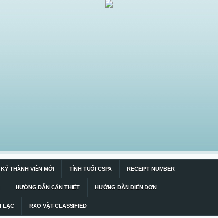
KÝ THÀNH VIÊN MỚI
TÍNH TUỔI CSPA
RECEIPT NUMBER
N
HƯỚNG DẪN CẦN THIẾT
HƯỚNG DẪN ĐIỀN ĐƠN
N LẠC
RAO VẶT-CLASSIFIED