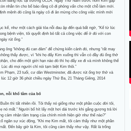
 còn đang học tại trường UCLA. Ngày Thứ Năm trước hôm Kim gặp
còn nhắn tin cho bố báo rằng cô đi phỏng vấn cho một chỗ làm mới.
ịnh mệnh đó cũng là ngày cô đi ăn mừng cho công việc mình mới
ục kể, như một cách giải tỏa nỗi đau ập đến quá bất ngờ, “Kể từ lúc
rong bệnh viện, tôi quyết định bỏ tất cả công việc để ở đó với con
ngày rút ống.”
ằng ông “không đủ can đảm” để chứng kiến cảnh đó, nhưng “rất may
không thấy được, vì “khi họ đẩy Kim xuống thì vẫn có đầy đủ ống thở
phận, cho đến một giới hạn nào đó thì họ đẩy xe đi và mình không thể
 Lúc đó mọi người chỉ nói tạm biệt Kim thôi.”
m Phạm, 23 tuổi, cư dân Westminster, đã được rút ống trợ thở và
ở lúc 12 giờ 36 phút chiều ngày Thứ Ba, 21 Tháng Giêng, 2014
on, nỗi khổ tâm của bố
 Buồn thì tất nhiên rồi. Tôi thấy nó giống như một phần cuộc đời tôi,
ẹ nó mất.” Người bố hít lấy một hơi dài trước khi gắng gượng trả lời
ng cảm nhận tâm trạng của chính mình hiện giờ như thế nào?”
cố ngăn sự xúc động, “Khi mẹ Kim mất, tôi cảm thấy như một phần
 mất. Đến bây giờ là Kim, tôi cũng cảm thấy như vậy. Rất là trống