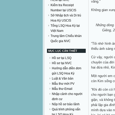
HCM tại NVC
vắng.”
Kiểm tra Receipt
Không gian xun
Number tại USCIS
Sở Nhập tịch và Di trú
Hoa Kỳ USCIS
Những dòng 
Tổng LSQ Hoa Kỳ tại
Giêng, 2
Việt Nam
Trung tâm Chiếu khán
Quốc gia NVC
“Tôi nhớ hình ả
thiếu ánh sáng 
MỤC LỤC CẦN THIẾT
Cứ vậy, người 
Hồ sơ tại LSQ
chuyện của đời 
Hồ sơ tại NVC
hai đứa nhỏ, Kim
Hướng dẫn điền đơn
gửi LSQ Hoa Kỳ
Một người em c
Luật & Văn bản
còn Kim sống cù
Mẫu thư mời PV
Mẫu thư-Email
“Khi đó còn có 
Nhập cảnh cho người
cho người bạn g
định cư
giận, và không 
Nộp hồ sơ bảo lãnh
phải lập gia đìn
Quá trình phỏng vấn
mình dựa vào nh
tại LSQ Hoa Kỳ