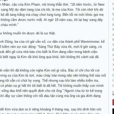
 Nhàn, cậu của Kim Phạm, nói trong thẫn thờ, “18 năm trước, từ New
T
y sang Mỹ dự đám tang của chị tôi, là mẹ của Kim. Tôi còn nhớ khi đó
 bộ đồ tang trắng mà chạy chơi lung tung. Đến tối nó mới khóc gọi mẹ
C
à không cầm được nước mắt. Ai ngờ 18 năm sau, tôi lại bay sang đây
 cháu mình.”
N
ư không muốn tin được đó là sự thật.
h Dũng, ba của cô gái vắn số, cư dân của thành phố Westminster, kể
S
cố kiềm nén sự xúc động: “Sáng Thứ Bảy vừa rồi, mới 6 giờ sáng, có
Đ
sát đến gõ cửa nhà báo cho biết là Kim đang nằm trong bệnh viện.
i biết ngay là Kim rất khó lòng qua khỏi, bởi không thì cảnh sát đã
T
T
h viện thì đã không còn nghe Kim nói gì nữa. Bác sĩ chỉ cho tôi coi
T
ương sọ của Kim bị nứt, máu chảy tràn trong não nên không thể nào mổ
C
ong tôi vẫn có chút hy vọng. Thế nhưng sau khi làm nhiều kiểm tra,
U
có phản xạ gì hết thì tôi biết là đã hết. Tôi không muốn thấy con mình
L
 sống đau khổ nên quyết định cho rút ống.” Người cha từ từ kể trong
hí đầy sự cảm thông với nỗi đau tận cùng mà ông và gia đình đang
ết Kim vừa dọn ra ở riêng khoảng 4 tháng nay, sau khi đính hôn với