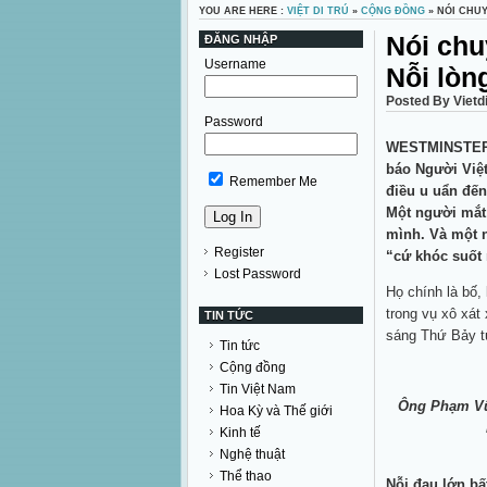
YOU ARE HERE :
VIỆT DI TRÚ
»
CỘNG ĐỒNG
» NÓI CHU
Nói chu
ĐĂNG NHẬP
Username
Nỗi lòn
Posted By Vietd
Password
WESTMINSTE
báo Người Việ
Remember Me
điều u uẩn đến
Một người mắt
mình. Và một n
Register
“cứ khóc suốt
Lost Password
Họ chính là bố,
trong vụ xô xát
TIN TỨC
sáng Thứ Bảy t
Tin tức
Cộng đồng
Tin Việt Nam
Ông Phạm Vũ 
Hoa Kỳ và Thế giới
Kinh tế
Nghệ thuật
Thể thao
Nỗi đau lớn bấ