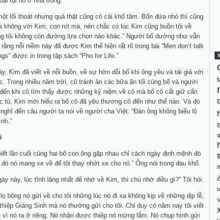
oại tụi nó ở nhà trông.”
 một lối thoát nhưng quả thật cũng có cái khổ tâm. Bốn đứa nhỏ thì cũng
 không với Kim, con nít mà, nên chắc có lúc Kim cũng buồn tôi về
g tôi không còn đường lựa chọn nào khác.” Người bố dường như vẫn
 rằng nỗi niềm này đã được Kim thể hiện rất rõ trong bài “Men don’t talk
ings” được in trong tập sách “Pho for Life.”
ày, Kim đã viết về nỗi buồn, về sự hờn dỗi bố khi ông yêu và tái giá với
t
. Trong nhiều năm trời, cô tránh ăn các bữa ăn tối cùng bố và người
đến khi cô tìm thấy được những kỷ niệm về cô mà bố cô cất giữ cẩn
c tủ, Kim mới hiểu ra bố cô đã yêu thương cô đến như thế nào. Và đó
 nghĩ đến câu người ta nói về người cha Việt: “Đàn ông không biểu lộ
nh.”
q
i
ết lần cuối cùng hai bố con ông gặp nhau chỉ cách ngày định mệnh đó
t
 đó nó mang xe về để tôi thay nhớt xe cho nó.” Ông nói trong đau khổ.
ày này, lúc tĩnh lặng nhất để nhớ về Kim, thì chú nhớ điều gì?” Tôi hỏi.
t
lọ bông nó gửi về cho tôi những lúc nó đi xa không kịp về những dịp lễ,
V
hiệp Giáng Sinh mà nó thường gửi cho tôi. Chỉ duy có năm nay tôi viết
ó vì nó ra ở riêng. Nó nhận được thiệp nó mừng lắm. Nó chụp hình gửi