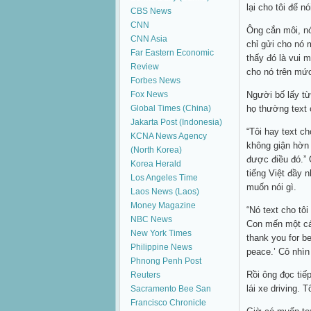
lại cho tôi để 
CBS News
CNN
Ông cắn môi, nó
CNN Asia
chỉ gửi cho nó
Far Eastern Economic
thấy đó là vui 
Review
cho nó trên mứ
Forbes News
Fox News
Người bố lấy từ 
Global Times (China)
họ thường text 
Jakarta Post (Indonesia)
“Tôi hay text c
KCNA News Agency
không giận hờn 
(North Korea)
được điều đó.” 
Korea Herald
tiếng Việt đầy 
Los Angeles Time
muốn nói gì.
Laos News (Laos)
Money Magazine
“Nó text cho tôi
NBC News
Con mến một cái
New York Times
thank you for b
Philippine News
peace.’ Cô nhìn 
Phnong Penh Post
Rồi ông đọc tiế
Reuters
lái xe driving. 
Sacramento Bee
San
Francisco Chronicle