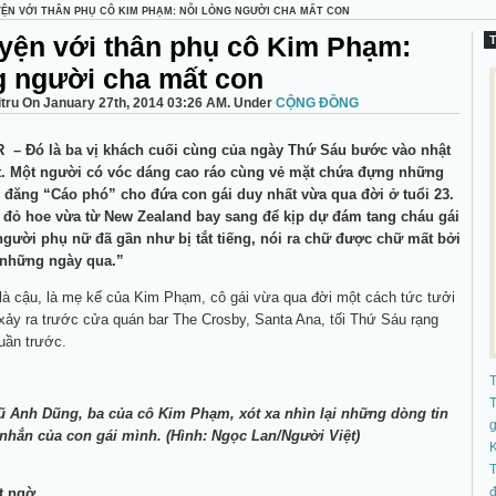
YỆN VỚI THÂN PHỤ CÔ KIM PHẠM: NỖI LÒNG NGƯỜI CHA MẤT CON
yện với thân phụ cô Kim Phạm:
g người cha mất con
itru On January 27th, 2014 03:26 AM. Under
CỘNG ĐỒNG
R –
Đó là ba vị khách cuối cùng của ngày Thứ Sáu bước vào nhật
t. Một người có vóc dáng cao ráo cùng vẻ mặt chứa đựng những
 đăng “Cáo phó” cho đứa con gái duy nhất vừa qua đời ở tuổi 23.
 đỏ hoe vừa từ New Zealand bay sang để kịp dự đám tang cháu gái
gười phụ nữ đã gần như bị tắt tiếng, nói ra chữ được chữ mất bởi
 những ngày qua.”
 là cậu, là mẹ kế của Kim Phạm, cô gái vừa qua đời một cách tức tưởi
 xảy ra trước cửa quán bar The Crosby, Santa Ana, tối Thứ Sáu rạng
uần trước.
T
Anh Dũng, ba của cô Kim Phạm, xót xa nhìn lại những dòng tin
nhắn của con gái mình. (Hình: Ngọc Lan/Người Việt)
K
T
đ
t ngờ