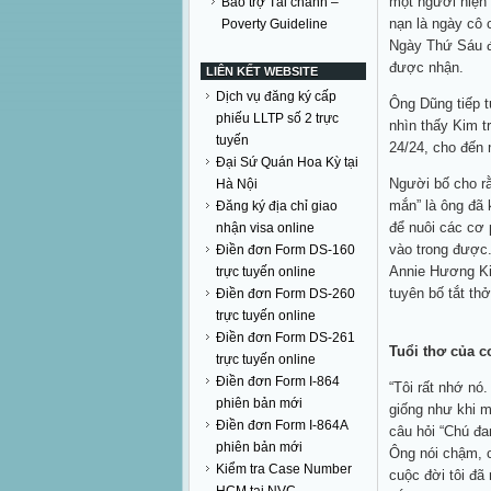
một người hiện
Bảo trợ Tài chánh –
nạn là ngày cô 
Poverty Guideline
Ngày Thứ Sáu đ
được nhận.
LIÊN KẾT WEBSITE
Dịch vụ đăng ký cấp
Ông Dũng tiếp t
phiếu LLTP số 2 trực
nhìn thấy Kim t
tuyến
24/24, cho đến 
Đại Sứ Quán Hoa Kỳ tại
Người bố cho r
Hà Nội
mắn” là ông đã 
Đăng ký địa chỉ giao
để nuôi các cơ 
nhận visa online
vào trong được.
Điền đơn Form DS-160
Annie Hương Ki
trực tuyến online
tuyên bố tắt th
Điền đơn Form DS-260
trực tuyến online
Điền đơn Form DS-261
Tuổi thơ của c
trực tuyến online
Điền đơn Form I-864
“Tôi rất nhớ nó.
phiên bản mới
giống như khi m
Điền đơn Form I-864A
câu hỏi “Chú đa
phiên bản mới
Ông nói chậm, 
Kiểm tra Case Number
cuộc đời tôi đã