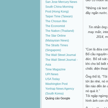
Giờ có muốn tex
San Jose Mercury News
South China Morning
“Những cái text 
Post (Hong Kong)
đầy ngấn nước.
Taipei Time (Taiwan)
The Chosun Ilbo
The Economist
Tin nhắn ông
The Nation (Thailand)
may mắn, inte
The Star Online
2014, mộ
(Malaysian News)
The Straits Times
“Con là đứa con
(Singapore)
Bố cầu nguyện 
The Wall Street Journal
đức. Bố sẽ sát 
The Wall Street Journal -
khi cho bố biết
Asia
chiếc điện thoại
Time Magazine
UPI News
Ông thổ lộ, “Tô
USA Today
tới ăn nhé, nó 
Washington Post
lần nào đến ăn đ
Yonhap News Agency
nó quá ít.”
(South Korea)
Tôi ngập ngừng 
Quảng cáo Google
hình ảnh con ch