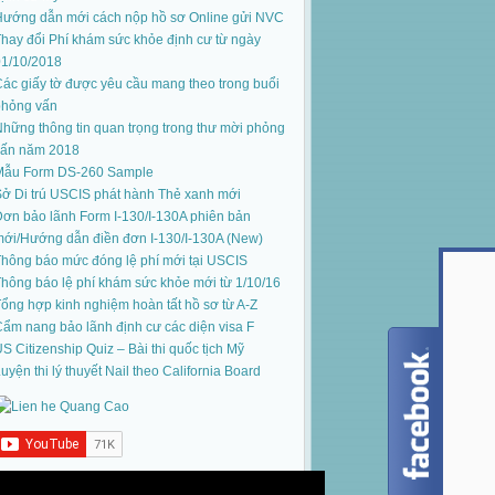
Hướng dẫn mới cách nộp hồ sơ Online gửi NVC
hay đổi Phí khám sức khỏe định cư từ ngày
01/10/2018
ác giấy tờ được yêu cầu mang theo trong buổi
phỏng vấn
hững thông tin quan trọng trong thư mời phỏng
vấn năm 2018
Mẫu Form DS-260 Sample
ở Di trú USCIS phát hành Thẻ xanh mới
ơn bảo lãnh Form I-130/I-130A phiên bản
mới
/
Hướng dẫn điền đơn I-130/I-130A (New)
hông báo mức đóng lệ phí mới tại USCIS
hông báo lệ phí khám sức khỏe mới từ 1/10/16
ổng hợp kinh nghiệm hoàn tất hồ sơ từ A-Z
ẩm nang bảo lãnh định cư các diện visa F
S Citizenship Quiz – Bài thi quốc tịch Mỹ
uyện thi lý thuyết Nail theo California Board