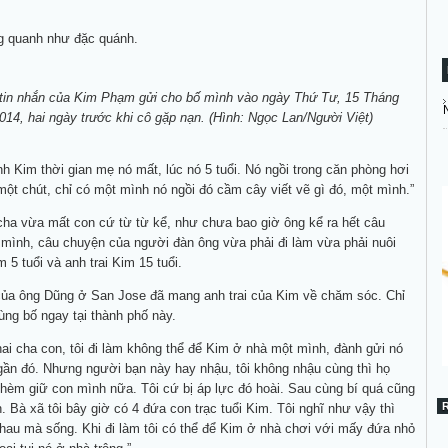
g quanh như đặc quánh.
tin nhắn của Kim Phạm gửi cho bố mình vào ngày Thứ Tư, 15 Tháng
014, hai ngày trước khi cô gặp nạn. (Hình: Ngọc Lan/Người Việt)
nh Kim thời gian mẹ nó mất, lúc nó 5 tuổi. Nó ngồi trong căn phòng hơi
một chút, chỉ có một mình nó ngồi đó cầm cây viết vẽ gì đó, một mình.”
cha vừa mất con cứ từ từ kể, như chưa bao giờ ông kể ra hết câu
mình, câu chuyện của người đàn ông vừa phải đi làm vừa phải nuôi
 5 tuổi và anh trai Kim 15 tuổi.
ủa ông Dũng ở San Jose đã mang anh trai của Kim về chăm sóc. Chỉ
ng bố ngay tại thành phố này.
hai cha con, tôi đi làm không thể để Kim ở nhà một mình, đành gửi nó
ần đó. Nhưng người bạn này hay nhậu, tôi không nhậu cùng thì họ
thèm giữ con mình nữa. Tôi cứ bị áp lực đó hoài. Sau cùng bí quá cũng
h. Bà xã tôi bây giờ có 4 đứa con trạc tuổi Kim. Tôi nghĩ như vậy thì
au mà sống. Khi đi làm tôi có thể để Kim ở nhà chơi với mấy đứa nhỏ