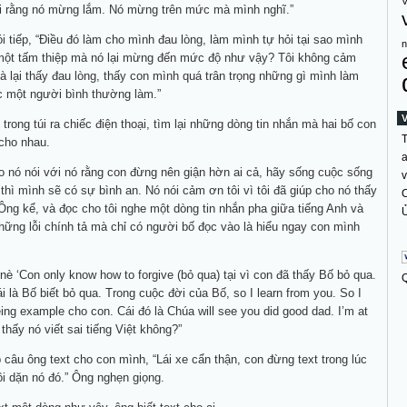
V
nói rằng nó mừng lắm. Nó mừng trên mức mà mình nghĩ.”
i tiếp, “Điều đó làm cho mình đau lòng, làm mình tự hỏi tại sao mình
n
 một tấm thiệp mà nó lại mừng đến mức độ như vậy? Tôi không cảm
mà lại thấy đau lòng, thấy con mình quá trân trọng những gì mình làm
c một người bình thường làm.”
trong túi ra chiếc điện thoại, tìm lại những dòng tin nhắn mà hai bố con
T
cho nhau.
a
ho nó nói với nó rằng con đừng nên giận hờn ai cả, hãy sống cuộc sống
v
thì mình sẽ có sự bình an. Nó nói cảm ơn tôi vì tôi đã giúp cho nó thấy
C
Ông kể, và đọc cho tôi nghe một dòng tin nhắn pha giữa tiếng Anh và
Ủ
những lỗi chính tả mà chỉ có người bố đọc vào là hiểu ngay con mình
 nè ‘Con only know how to forgive (bỏ qua) tại vì con đã thấy Bố bỏ qua.
 là Bố biết bỏ qua. Trong cuộc đời của Bố, so I learn from you. So I
eing example cho con. Cái đó là Chúa will see you did good dad. I’m at
thấy nó viết sai tiếng Việt không?”
p câu ông text cho con mình, “Lái xe cẩn thận, con đừng text trong lúc
Tôi dặn nó đó.” Ông nghẹn giọng.