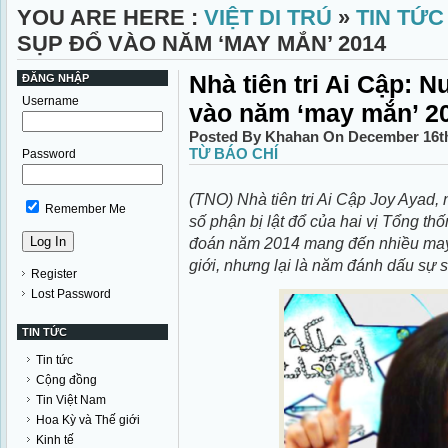
YOU ARE HERE :
VIỆT DI TRÚ
»
TIN TỨC
SỤP ĐỔ VÀO NĂM ‘MAY MẮN’ 2014
Nhà tiên tri Ai Cập: 
ĐĂNG NHẬP
Username
vào năm ‘may mắn’ 2
Posted By Khahan On December 16th
TỪ BÁO CHÍ
Password
(TNO) Nhà tiên tri Ai Cập Joy Ayad,
Remember Me
số phận bị lật đổ của hai vị Tổng thố
đoán năm 2014 mang đến nhiều may 
giới, nhưng lại là năm đánh dấu sự 
Register
Lost Password
TIN TỨC
Tin tức
Cộng đồng
Tin Việt Nam
Hoa Kỳ và Thế giới
Kinh tế