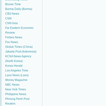
Brunei Time
Burma Daily (Burma)
CBS News
CNN
CNN Asia
Far Eastern Economic
Review
Forbes News
Fox News
Global Times (China)
Jakarta Post (Indonesia)
KCNA News Agency
(North Korea)
Korea Herald
Los Angeles Time
Laos News (Laos)
Money Magazine
NBC News
New York Times
Philippine News
Phnong Penh Post
Reuters