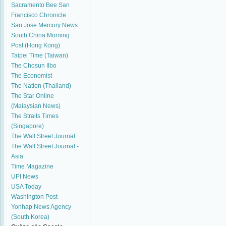
Sacramento Bee
San
Francisco Chronicle
San Jose Mercury News
South China Morning
Post (Hong Kong)
Taipei Time (Taiwan)
The Chosun Ilbo
The Economist
The Nation (Thailand)
The Star Online
(Malaysian News)
The Straits Times
(Singapore)
The Wall Street Journal
The Wall Street Journal -
Asia
Time Magazine
UPI News
USA Today
Washington Post
Yonhap News Agency
(South Korea)