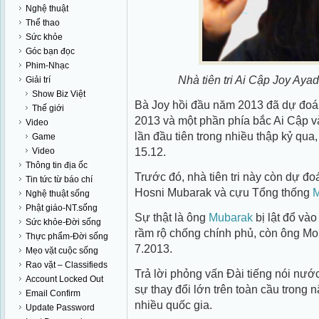
Nghệ thuật
Thể thao
Sức khỏe
Góc bạn đọc
Phim-Nhạc
Nhà tiên tri Ai Cập Joy Ay
Giải trí
Show Biz Việt
Bà Joy hồi đầu năm 2013 đã dự đoán
Thế giới
2013 và một phần phía bắc Ai Cập v
Video
lần đầu tiên trong nhiều thập kỷ qua
Game
15.12.
Video
Thông tin địa ốc
Trước đó, nhà tiên tri này còn dự đ
Tin tức từ báo chí
Hosni Mubarak và cựu Tổng thống
M
Nghệ thuật sống
Phật giáo-NT.sống
Sự thật là ông
Mubarak
bị lật đổ và
Sức khỏe-Đời sống
rầm rộ chống chính phủ, còn ông Mors
Thực phẩm-Đời sống
7.2013.
Mẹo vặt cuộc sống
Rao vặt – Classifieds
Trả lời phỏng vấn Đài tiếng nói nướ
Account Locked Out
sự thay đổi lớn trên toàn cầu trong
Email Confirm
nhiều quốc gia.
Update Password