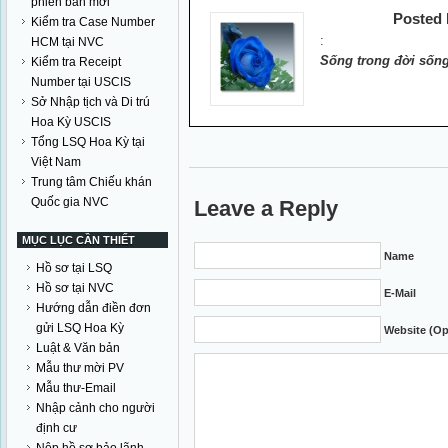
phiên bản mới
Posted
Kiểm tra Case Number
:
HCM tại NVC
Sống trong đời sống
Kiểm tra Receipt
Number tại USCIS
Sở Nhập tịch và Di trú
Hoa Kỳ USCIS
Tổng LSQ Hoa Kỳ tại
Việt Nam
Trung tâm Chiếu khán
Quốc gia NVC
Leave a Reply
MỤC LỤC CẦN THIẾT
Name
Hồ sơ tại LSQ
Hồ sơ tại NVC
E-Mail
Hướng dẫn điền đơn
gửi LSQ Hoa Kỳ
Website (Op
Luật & Văn bản
Mẫu thư mời PV
Mẫu thư-Email
Nhập cảnh cho người
định cư