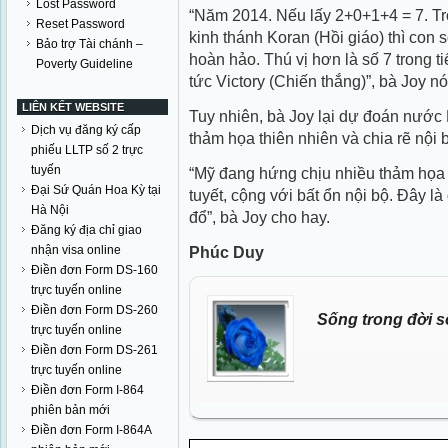
Lost Password
“Năm 2014. Nếu lấy 2+0+1+4 = 7. Tr
Reset Password
kinh thánh Koran (Hồi giáo) thì con 
Bảo trợ Tài chánh –
hoàn hảo. Thú vị hơn là số 7 trong t
Poverty Guideline
tức Victory (Chiến thắng)”, bà Joy nó
LIÊN KẾT WEBSITE
Tuy nhiên, bà Joy lại dự đoán nước
Dịch vụ đăng ký cấp
thảm họa thiên nhiên và chia rẽ nội 
phiếu LLTP số 2 trực
tuyến
“Mỹ đang hứng chịu nhiều thảm họa 
Đại Sứ Quán Hoa Kỳ tại
tuyết, cộng với bất ổn nội bộ. Đây l
Hà Nội
đổ”, bà Joy cho hay.
Đăng ký địa chỉ giao
nhận visa online
Phúc Duy
Điền đơn Form DS-160
trực tuyến online
Điền đơn Form DS-260
Sống trong đời s
trực tuyến online
Điền đơn Form DS-261
trực tuyến online
Điền đơn Form I-864
phiên bản mới
Điền đơn Form I-864A