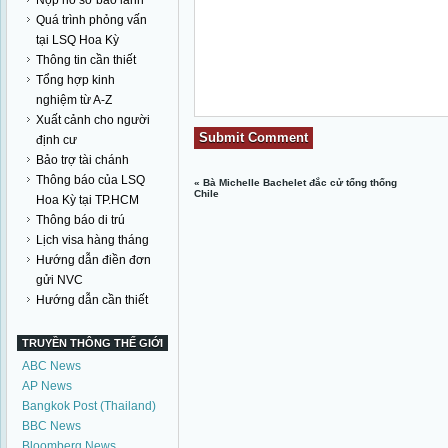
Nộp hồ sơ bảo lãnh
Quá trình phỏng vấn
tại LSQ Hoa Kỳ
Thông tin cần thiết
Tổng hợp kinh
nghiệm từ A-Z
Xuất cảnh cho người
định cư
Bảo trợ tài chánh
Thông báo của LSQ
«
Bà Michelle Bachelet đắc cử tổng thống
Chile
Hoa Kỳ tại TP.HCM
Thông báo di trú
Lịch visa hàng tháng
Hướng dẫn điền đơn
gửi NVC
Hướng dẫn cần thiết
TRUYỀN THÔNG THẾ GIỚI
ABC News
AP News
Bangkok Post (Thailand)
BBC News
Bloomberg News