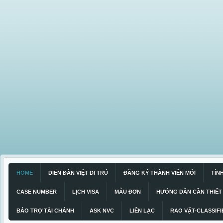
HOME
DIỄN ĐÀN VIỆT DI TRÚ
ĐĂNG KÝ THÀNH VIÊN MỚI
TÍN
CASE NUMBER
LỊCH VISA
MẪU ĐƠN
HƯỚNG DẪN CẦN THIẾT
BẢO TRỢ TÀI CHÁNH
ASK NVC
LIÊN LẠC
RAO VẶT-CLASSIFI