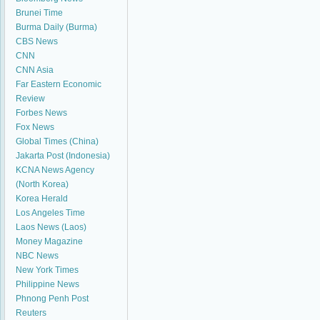
Brunei Time
Burma Daily (Burma)
CBS News
CNN
CNN Asia
Far Eastern Economic
Review
Forbes News
Fox News
Global Times (China)
Jakarta Post (Indonesia)
KCNA News Agency
(North Korea)
Korea Herald
Los Angeles Time
Laos News (Laos)
Money Magazine
NBC News
New York Times
Philippine News
Phnong Penh Post
Reuters