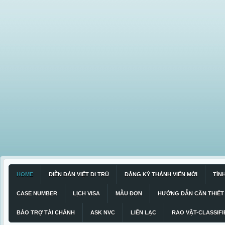
HOME
DIỄN ĐÀN VIỆT DI TRÚ
ĐĂNG KÝ THÀNH VIÊN MỚI
TÍN
CASE NUMBER
LỊCH VISA
MẪU ĐƠN
HƯỚNG DẪN CẦN THIẾT
BẢO TRỢ TÀI CHÁNH
ASK NVC
LIÊN LẠC
RAO VẶT-CLASSIFI