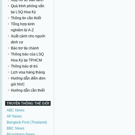
Nộp hồ sơ bảo lãnh
Quá trình phỏng vấn
tại LSQ Hoa Kỳ
Thông tin cần thiết
Tổng hợp kinh
nghiệm từ A-Z
Xuất cảnh cho người
định cư
Bảo trợ tài chánh
Thông báo của LSQ
Hoa Kỳ tại TP.HCM
Thông báo di trú
Lịch visa hàng tháng
Hướng dẫn điền đơn
gửi NVC
Hướng dẫn cần thiết
TRUYỀN THÔNG THẾ GIỚI
ABC News
AP News
Bangkok Post (Thailand)
BBC News
Bloomberg News