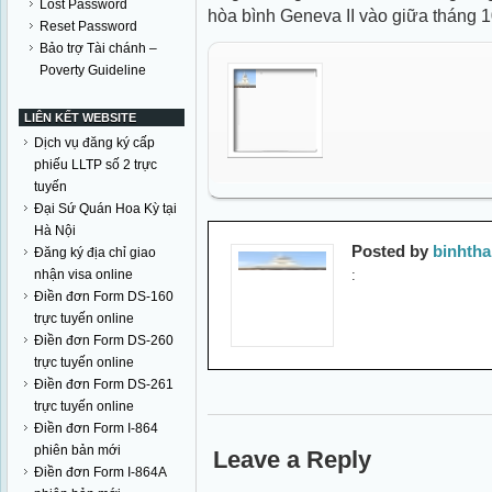
Lost Password
hòa bình Geneva II vào giữa tháng 1
Reset Password
Bảo trợ Tài chánh –
Poverty Guideline
LIÊN KẾT WEBSITE
Dịch vụ đăng ký cấp
phiếu LLTP số 2 trực
tuyến
Đại Sứ Quán Hoa Kỳ tại
Hà Nội
Posted by
binhth
Đăng ký địa chỉ giao
nhận visa online
:
Điền đơn Form DS-160
trực tuyến online
Điền đơn Form DS-260
trực tuyến online
Điền đơn Form DS-261
trực tuyến online
Điền đơn Form I-864
phiên bản mới
Leave a Reply
Điền đơn Form I-864A