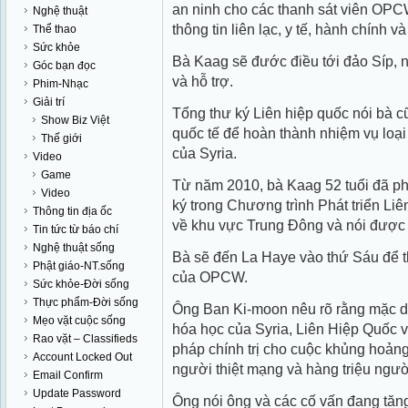
an ninh cho các thanh sát viên OPC
Nghệ thuật
thông tin liên lạc, y tế, hành chính v
Thể thao
Sức khỏe
Bà Kaag sẽ đước điều tới đảo Síp, 
Góc bạn đọc
và hỗ trợ.
Phim-Nhạc
Giải trí
Tổng thư ký Liên hiệp quốc nói bà c
Show Biz Việt
quốc tế để hoàn thành nhiệm vụ loại
Thế giới
của Syria.
Video
Game
Từ năm 2010, bà Kaag 52 tuổi đã phụ
Video
ký trong Chương trình Phát triển Li
Thông tin địa ốc
về khu vực Trung Đông và nói được 
Tin tức từ báo chí
Nghệ thuật sống
Bà sẽ đến La Haye vào thứ Sáu để 
Phật giáo-NT.sống
của OPCW.
Sức khỏe-Đời sống
Thực phẩm-Đời sống
Ông Ban Ki-moon nêu rõ rằng mặc dù
Mẹo vặt cuộc sống
hóa học của Syria, Liên Hiệp Quốc 
Rao vặt – Classifieds
pháp chính trị cho cuộc khủng hoản
Account Locked Out
người thiệt mạng và hàng triệu người
Email Confirm
Update Password
Ông nói ông và các cố vấn đang tăn