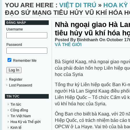
YOU ARE HERE :
VIỆT DI TRÚ
»
HOA KỲ 
ĐẠO SỨ MẠNG TIÊU HỦY VŨ KHÍ HÓA H
Nhà ngoại giao Hà La
ĐĂNG NHẬP
Username
tiêu hủy vũ khí hóa h
Posted By Binhthanh On October 17t
VÀ THẾ GIỚI
Password
Remember Me
Bà Sigrid Kaag, nhà ngoại giao ngư
của phái đoàn hổn hợp Liên hiệp q
học của Syria
Register
Tổng thư ký Liên hiệp quốc Ban Ki-
Lost Password
người Hà Lan Sigrid Kaag điều phối
TIN TỨC
Liên Hiệp Quốc – Tổ chức Cấm vũ k
vũ khí hóa học của Syria.
Tin tức
Cộng đồng
Ông Ban cho biết bà Kaag, với 20 n
Tin Việt Nam
Hiệp Quốc, có trách nhiệm báo cáo t
Hoa Kỳ và Thế giới
OPCW ở La Haye. Vai trò của bà ba
Kinh tế