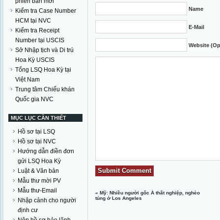
phiên bản mới
Name
Kiểm tra Case Number
HCM tại NVC
E-Mail
Kiểm tra Receipt
Number tại USCIS
Website (Op
Sở Nhập tịch và Di trú
Hoa Kỳ USCIS
Tổng LSQ Hoa Kỳ tại
Việt Nam
Trung tâm Chiếu khán
Quốc gia NVC
MỤC LỤC CẦN THIẾT
Hồ sơ tại LSQ
Hồ sơ tại NVC
Hướng dẫn điền đơn
gửi LSQ Hoa Kỳ
Luật & Văn bản
Mẫu thư mời PV
Mẫu thư-Email
«
Mỹ: Nhiều người gốc Á thất nghiệp, nghèo
túng ở Los Angeles
Nhập cảnh cho người
định cư