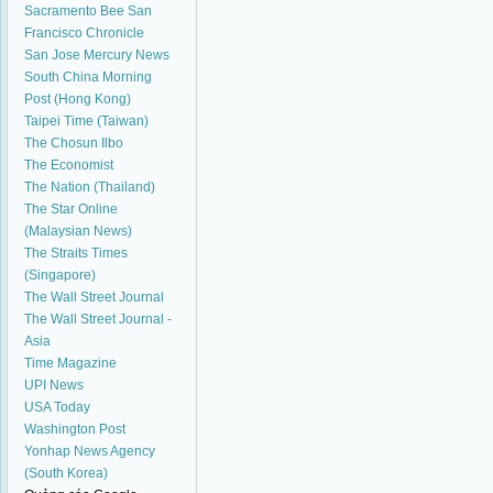
Sacramento Bee
San
Francisco Chronicle
San Jose Mercury News
South China Morning
Post (Hong Kong)
Taipei Time (Taiwan)
The Chosun Ilbo
The Economist
The Nation (Thailand)
The Star Online
(Malaysian News)
The Straits Times
(Singapore)
The Wall Street Journal
The Wall Street Journal -
Asia
Time Magazine
UPI News
USA Today
Washington Post
Yonhap News Agency
(South Korea)