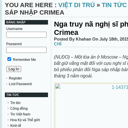
YOU ARE HERE :
VIỆT DI TRÚ
»
TIN TỨC
SÁP NHẬP CRIMEA
Nga truy nã nghị sĩ p
ĐĂNG NHẬP
Username
Crimea
Posted By Khahan On July 18th, 201
CHÍ
Password
(NLĐO) – Một tòa án ở Moscow – Nga
Remember Me
bắt giữ vắng mặt đối với cựu nghị sĩ
bỏ phiếu phản đối Nga sáp nhập bá
tháng 3 năm ngoái.
Register
Lost Password
TIN TỨC
Tin tức
Cộng đồng
Tin Việt Nam
Hoa Kỳ và Thế giới
Kinh tế