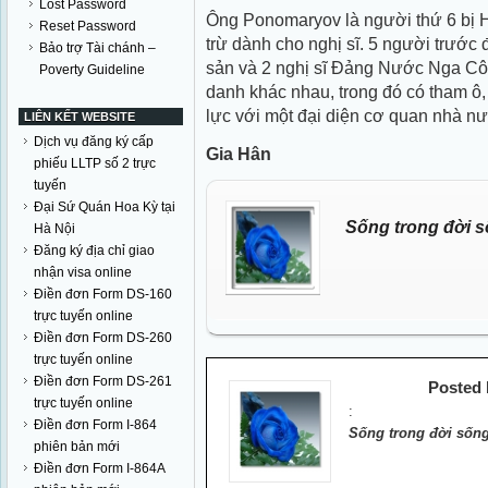
Lost Password
Ông Ponomaryov là người thứ 6 bị 
Reset Password
trừ dành cho nghị sĩ. 5 người trước
Bảo trợ Tài chánh –
sản và 2 nghị sĩ Đảng Nước Nga Côn
Poverty Guideline
danh khác nhau, trong đó có tham ô
lực với một đại diện cơ quan nhà n
LIÊN KẾT WEBSITE
Dịch vụ đăng ký cấp
Gia Hân
phiếu LLTP số 2 trực
tuyến
Đại Sứ Quán Hoa Kỳ tại
Sống trong đời s
Hà Nội
Đăng ký địa chỉ giao
nhận visa online
Điền đơn Form DS-160
trực tuyến online
Điền đơn Form DS-260
trực tuyến online
Điền đơn Form DS-261
Posted
trực tuyến online
:
Điền đơn Form I-864
Sống trong đời sống
phiên bản mới
Điền đơn Form I-864A