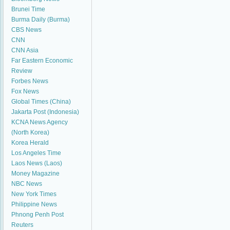
Brunei Time
Burma Daily (Burma)
CBS News
CNN
CNN Asia
Far Eastern Economic
Review
Forbes News
Fox News
Global Times (China)
Jakarta Post (Indonesia)
KCNA News Agency
(North Korea)
Korea Herald
Los Angeles Time
Laos News (Laos)
Money Magazine
NBC News
New York Times
Philippine News
Phnong Penh Post
Reuters