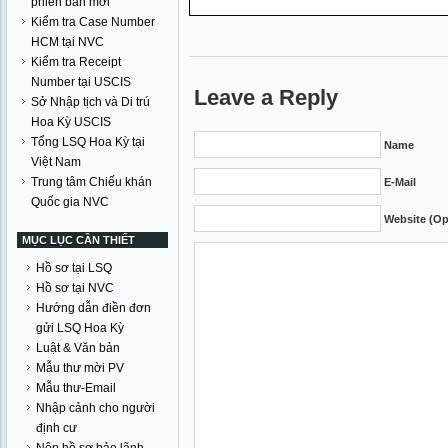
phiên bản mới
Kiểm tra Case Number
HCM tại NVC
Kiểm tra Receipt
Number tại USCIS
Leave a Reply
Sở Nhập tịch và Di trú
Hoa Kỳ USCIS
Tổng LSQ Hoa Kỳ tại
Name
Việt Nam
Trung tâm Chiếu khán
E-Mail
Quốc gia NVC
Website (Op
MỤC LỤC CẦN THIẾT
Hồ sơ tại LSQ
Hồ sơ tại NVC
Hướng dẫn điền đơn
gửi LSQ Hoa Kỳ
Luật & Văn bản
Mẫu thư mời PV
Mẫu thư-Email
Nhập cảnh cho người
định cư