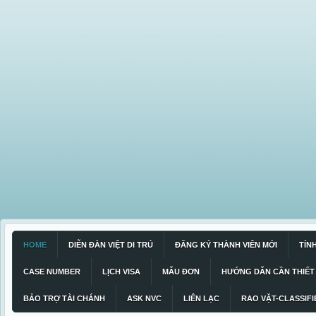
HOME
DIỄN ĐÀN VIỆT DI TRÚ
ĐĂNG KÝ THÀNH VIÊN MỚI
TÍN
CASE NUMBER
LỊCH VISA
MẪU ĐƠN
HƯỚNG DẪN CẦN THIẾT
BẢO TRỢ TÀI CHÁNH
ASK NVC
LIÊN LẠC
RAO VẶT-CLASSIFI