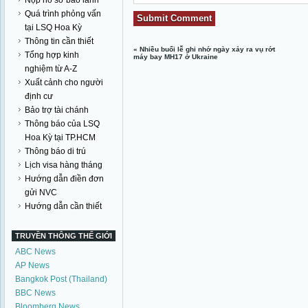
Nộp hồ sơ bảo lãnh
Quá trình phỏng vấn
tại LSQ Hoa Kỳ
Thông tin cần thiết
«
Nhiều buổi lễ ghi nhớ ngày xảy ra vụ rớt
Tổng hợp kinh
máy bay MH17 ở Ukraine
nghiệm từ A-Z
Xuất cảnh cho người
định cư
Bảo trợ tài chánh
Thông báo của LSQ
Hoa Kỳ tại TP.HCM
Thông báo di trú
Lịch visa hàng tháng
Hướng dẫn điền đơn
gửi NVC
Hướng dẫn cần thiết
TRUYỀN THÔNG THẾ GIỚI
ABC News
AP News
Bangkok Post (Thailand)
BBC News
Bloomberg News