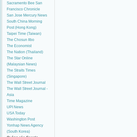
Sacramento Bee
San
Francisco Chronicle
San Jose Mercury News
South China Morning
Post (Hong Kong)
Taipei Time (Taiwan)
The Chosun Ilbo
The Economist
The Nation (Thailand)
The Star Online
(Malaysian News)
The Straits Times
(Singapore)
The Wall Street Journal
The Wall Street Journal -
Asia
Time Magazine
UPI News
USA Today
Washington Post
Yonhap News Agency
(South Korea)