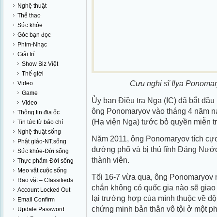
Nghệ thuật
Thể thao
Sức khỏe
Góc bạn đọc
Phim-Nhạc
Giải trí
Show Biz Việt
Thế giới
Cựu nghị sĩ Ilya Ponoma
Video
Game
Ủy ban Điều tra Nga (IC) đã bắt đầu 
Video
ông Ponomaryov vào tháng 4 năm na
Thông tin địa ốc
(Hạ viện Nga) tước bỏ quyền miễn tr
Tin tức từ báo chí
Nghệ thuật sống
Năm 2011, ông Ponomaryov tích cực 
Phật giáo-NT.sống
đường phố và bị thủ lĩnh Đảng Nước
Sức khỏe-Đời sống
thành viên.
Thực phẩm-Đời sống
Mẹo vặt cuộc sống
Tối 16-7 vừa qua, ông Ponomaryov nó
Rao vặt – Classifieds
chắn không có quốc gia nào sẽ giao
Account Locked Out
lại trường hợp của mình thuộc về độ
Email Confirm
chứng minh bản thân vô tội ở một ph
Update Password