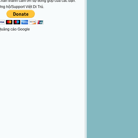
hân thành cám ơn sự đóng góp của các bạn.
ng hộ/Support Việt Di Trú.
Quảng cáo Google