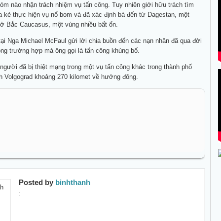
m nào nhận trách nhiệm vụ tấn công. Tuy nhiên giới hữu trách tìm
a kẻ thực hiện vụ nổ bom và đã xác định bà đến từ Dagestan, một
ở Bắc Caucasus, một vùng nhiều bất ổn.
ại Nga Michael McFaul gửi lời chia buồn đến các nạn nhân đã qua đời
ong trường hợp mà ông gọi là tấn công khủng bố.
gười đã bị thiệt mạng trong một vụ tấn công khác trong thành phố
ch Volgograd khoảng 270 kilomet về hướng đông.
Posted by
binhthanh
: