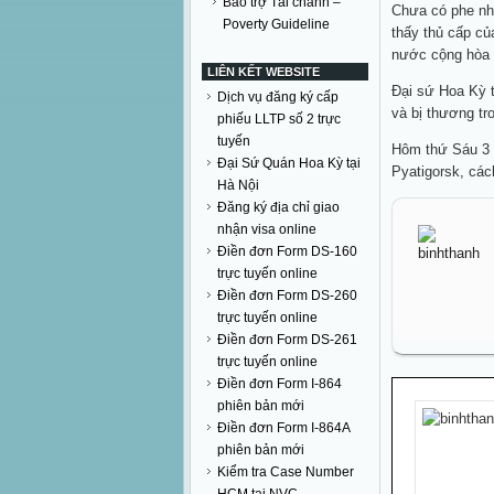
Bảo trợ Tài chánh –
Chưa có phe nhó
Poverty Guideline
thấy thủ cấp củ
nước cộng hòa 
LIÊN KẾT WEBSITE
Đại sứ Hoa Kỳ t
Dịch vụ đăng ký cấp
và bị thương tr
phiếu LLTP số 2 trực
tuyến
Hôm thứ Sáu 3 n
Đại Sứ Quán Hoa Kỳ tại
Pyatigorsk, cá
Hà Nội
Đăng ký địa chỉ giao
nhận visa online
Điền đơn Form DS-160
trực tuyến online
Điền đơn Form DS-260
trực tuyến online
Điền đơn Form DS-261
trực tuyến online
Điền đơn Form I-864
phiên bản mới
Điền đơn Form I-864A
phiên bản mới
Kiểm tra Case Number