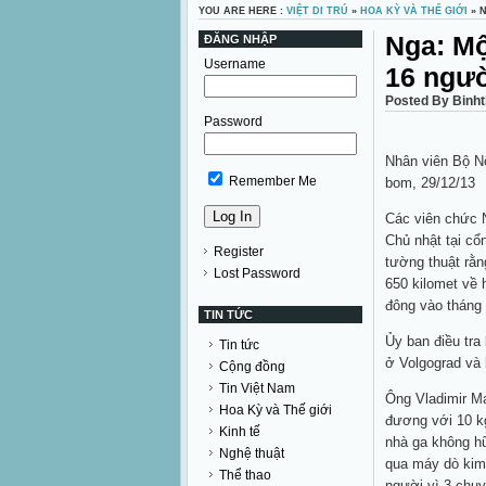
YOU ARE HERE :
VIỆT DI TRÚ
»
HOA KỲ VÀ THẾ GIỚI
» N
Nga: Mộ
ĐĂNG NHẬP
Username
16 ngư
Posted By Binh
Password
Nhân viên Bộ Nộ
Remember Me
bom, 29/12/13
Các viên chức N
Chủ nhật tại cổ
Register
tường thuật rằ
Lost Password
650 kilomet về 
đông vào tháng 
TIN TỨC
Ủy ban điều tra
Tin tức
ở Volgograd và
Cộng đồng
Tin Việt Nam
Ông Vladimir Ma
Hoa Kỳ và Thế giới
đương với 10 kg
Kinh tế
nhà ga không hữ
Nghệ thuật
qua máy dò kim 
Thể thao
người vì 3 chu