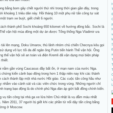
ông bằng bom gây chết người thứ nhì trong thời gian gần đây, trong
T
ới khoảng 1 triệu dân này. Hồi tháng 10 một phụ nữ tấn công tự sát
 một trạm xe buýt, giết chết 6 người.
C
cách thành phố Sochi khoảng 650 kilomet về hướng đông bắc. Sochi là
N
a Thế vận hội mùa đông một dự án được Tổng thống Nga Vladimir ưa
S
 tải lên mạng, Doku Umarov, thủ lãnh nhóm chủ chiến Checnya kêu gọi
Đ
sử dụng võ lực tối đa để ngăn ông Putin tiến hành Thế vận hội. Ông
ằng thế vận hội sẽ an toàn và điện Kremli đã vận dụng mọi biện pháp
T
thiết.
T
i nằm gần vùng Caucasus đầy bất ổn, ở mạn nam của nước Nga.
T
 chứng kiến cảnh bạo động trong hơn 1 thập niên nay khi các thành
C
m cách thành lập một nhà nước Hồi giáo. Các cuộc tấn công hầu như
U
ày nhắm vào cảnh sát và các viên chức trong vùng. Những người chỉ
L
tình trạng bạo động là do chính phủ Nga đàn áp giới bất đồng chính kiến.
ng vụ tấn công tại nhà ga xe lửa hôm Chủ nhật là vụ đẫm máu nhất
. Năm 2011, 37 người bị giết khi các phần tử nổi dậy tấn công bằng
ường ở Moscow.