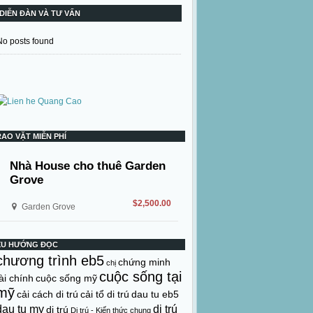
DIỄN ĐÀN VÀ TƯ VẤN
No posts found
RAO VẶT MIỄN PHÍ
Nhà House cho thuê Garden
Grove
$2,500.00
Garden Grove
XU HƯỚNG ĐỌC
chương trình eb5
chứng minh
chị
cuộc sống tại
ài chính
cuộc sống mỹ
mỹ
cải cách di trú
cải tổ di trú
dau tu eb5
dau tu my
di trú
di trú
Di trú - Kiến thức chung