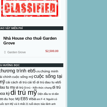
RAO VẶT MIỄN PHÍ
Nhà House cho thuê Garden
Grove
$2,500.00
Garden Grove
XU HƯỚNG ĐỌC
chương trình eb5
chứng minh
chị
cuộc sống tại
ài chính
cuộc sống mỹ
mỹ
cải cách di trú
cải tổ di trú
dau tu eb5
dau tu my
di trú
di trú
Di trú - Kiến thức chung
di trú mỹ
hoa kỳ
Diện đầu tư di dân
EB5 visa
du học Mỹ
EB5
em
F-4: Người có
uốc tịch Mỹ và ít nhất 21 tuổi được bảo lãnh anh