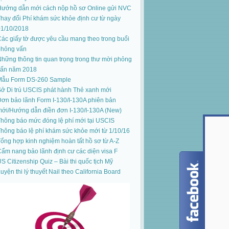
Hướng dẫn mới cách nộp hồ sơ Online gửi NVC
hay đổi Phí khám sức khỏe định cư từ ngày
01/10/2018
ác giấy tờ được yêu cầu mang theo trong buổi
phỏng vấn
hững thông tin quan trọng trong thư mời phỏng
vấn năm 2018
Mẫu Form DS-260 Sample
ở Di trú USCIS phát hành Thẻ xanh mới
ơn bảo lãnh Form I-130/I-130A phiên bản
mới
/
Hướng dẫn điền đơn I-130/I-130A (New)
hông báo mức đóng lệ phí mới tại USCIS
hông báo lệ phí khám sức khỏe mới từ 1/10/16
ổng hợp kinh nghiệm hoàn tất hồ sơ từ A-Z
ẩm nang bảo lãnh định cư các diện visa F
S Citizenship Quiz – Bài thi quốc tịch Mỹ
uyện thi lý thuyết Nail theo California Board