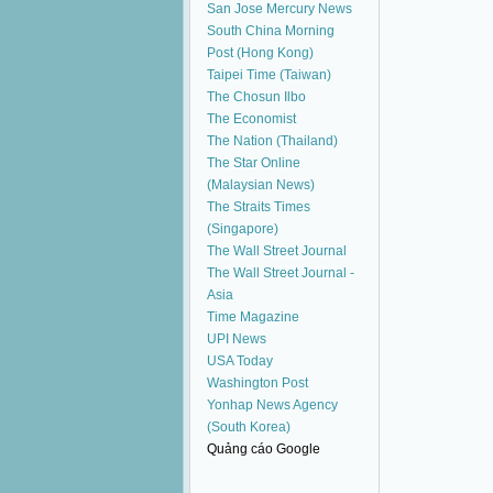
San Jose Mercury News
South China Morning
Post (Hong Kong)
Taipei Time (Taiwan)
The Chosun Ilbo
The Economist
The Nation (Thailand)
The Star Online
(Malaysian News)
The Straits Times
(Singapore)
The Wall Street Journal
The Wall Street Journal -
Asia
Time Magazine
UPI News
USA Today
Washington Post
Yonhap News Agency
(South Korea)
Quảng cáo Google