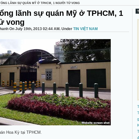
 TỔNG LÃNH SỰ QUÁN MỸ Ở TPHCM, 1 NGƯỜI TỬ VONG
Tổng lãnh sự quán Mỹ ở TPHCM, 1
ử vong
hanh On July 19th, 2013 02:44 AM. Under
TIN VIỆT NAM
T
K
T
uán Hoa Kỳ tại TPHCM.
đ