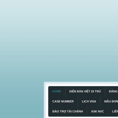
HOME
DIỄN ĐÀN VIỆT DI TRÚ
ĐĂNG 
CASE NUMBER
LỊCH VISA
MẪU ĐƠ
BẢO TRỢ TÀI CHÁNH
ASK NVC
LIÊ