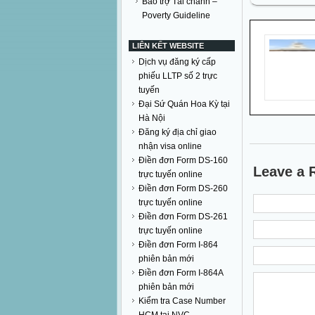
Bảo trợ Tài chánh –
Poverty Guideline
LIÊN KẾT WEBSITE
Dịch vụ đăng ký cấp
phiếu LLTP số 2 trực
tuyến
Đại Sứ Quán Hoa Kỳ tại
Hà Nội
Đăng ký địa chỉ giao
nhận visa online
Điền đơn Form DS-160
Leave a 
trực tuyến online
Điền đơn Form DS-260
trực tuyến online
Điền đơn Form DS-261
trực tuyến online
Điền đơn Form I-864
phiên bản mới
Điền đơn Form I-864A
phiên bản mới
Kiểm tra Case Number