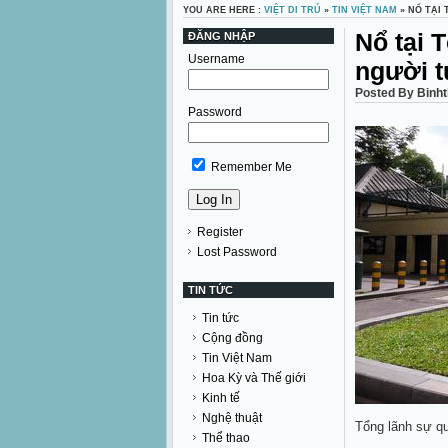
YOU ARE HERE :
VIỆT DI TRÚ
»
TIN VIỆT NAM
» NỔ TẠI
Nổ tại 
ĐĂNG NHẬP
Username
người t
Posted By Binht
Password
Remember Me
Register
Lost Password
TIN TỨC
Tin tức
Cộng đồng
Tin Việt Nam
Hoa Kỳ và Thế giới
Kinh tế
Nghệ thuật
Tổng lãnh sự q
Thể thao