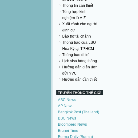
Thông tin cần thiết
Tổng hợp kinh
nghiệm từ A-Z
Xuất cảnh cho người
định cư
Bảo trợ tài chánh
Thông báo của LSQ
Hoa Kỳ tại TP.HCM
Thông báo di trú
Lịch visa hàng tháng
Hướng dẫn điền đơn
gửi NVC
Hướng dẫn cần thiết
TRUYỀN THÔNG THẾ GIỚI
ABC News
AP News
Bangkok Post (Thailand)
BBC News
Bloomberg News
Brunei Time
Burma Daily (Burma)