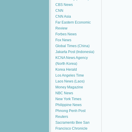
CBS News
CNN
CNN Asia
Far Eastern Economic
Review
Forbes News
Fox News
Global Times (China)
Jakarta Post (Indonesia)
KCNA News Agency
(North Korea)
Korea Herald
Los Angeles Time
Laos News (Laos)
Money Magazine
NBC News
New York Times
Philippine News
Phnong Penh Post
Reuters
Sacramento Bee
San
Francisco Chronicle