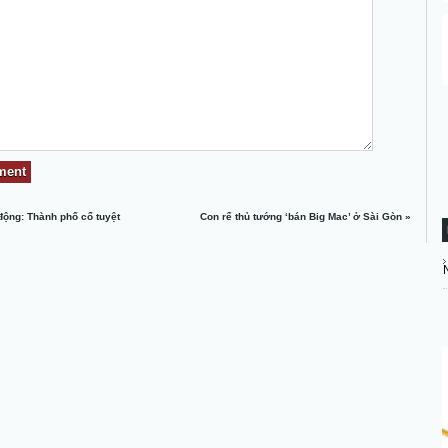
động: Thành phố cổ tuyệt
Con rể thủ tướng ‘bán Big Mac’ ở Sài Gòn
»