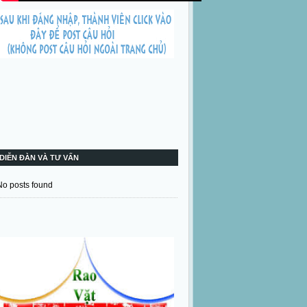
DIỄN ĐÀN VÀ TƯ VẤN
No posts found