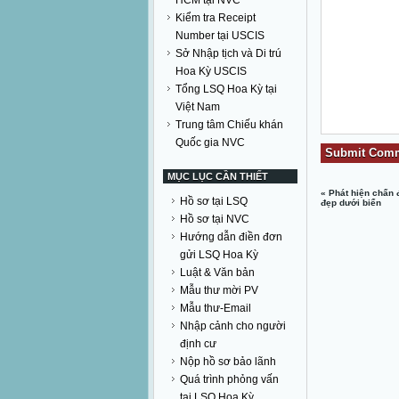
HCM tại NVC
Kiểm tra Receipt
Number tại USCIS
Sở Nhập tịch và Di trú
Hoa Kỳ USCIS
Tổng LSQ Hoa Kỳ tại
Việt Nam
Trung tâm Chiếu khán
Quốc gia NVC
MỤC LỤC CẦN THIẾT
«
Phát hiện chấn 
Hồ sơ tại LSQ
đẹp dưới biển
Hồ sơ tại NVC
Hướng dẫn điền đơn
gửi LSQ Hoa Kỳ
Luật & Văn bản
Mẫu thư mời PV
Mẫu thư-Email
Nhập cảnh cho người
định cư
Nộp hồ sơ bảo lãnh
Quá trình phỏng vấn
tại LSQ Hoa Kỳ