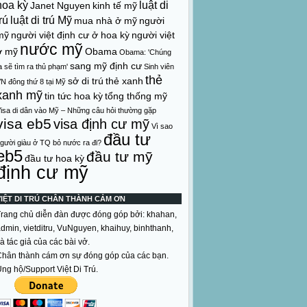
hoa kỳ
luật di
Janet Nguyen
kinh tế mỹ
rú
luật di trú Mỹ
mua nhà ở mỹ
người
mỹ
người việt định cư ở hoa kỳ
người việt
nước mỹ
ở mỹ
Obama
Obama: 'Chúng
sang mỹ định cư
a sẽ tìm ra thủ phạm'
Sinh viên
thẻ
sở di trú
thẻ xanh
N đông thứ 8 tại Mỹ
xanh mỹ
tin tức hoa kỳ
tổng thống mỹ
isa di dân vào Mỹ – Những câu hỏi thường gặp
visa eb5
visa định cư mỹ
Vì sao
đầu tư
gười giàu ở TQ bỏ nước ra đi?
eb5
đầu tư mỹ
đầu tư hoa kỳ
định cư mỹ
VIỆT DI TRÚ CHÂN THÀNH CẢM ƠN
rang chủ diễn đàn được đóng góp bởi: khahan,
dmin, vietditru, VuNguyen, khaihuy, binhthanh,
à tác giả của các bài vở.
hân thành cám ơn sự đóng góp của các bạn.
ng hộ/Support Việt Di Trú.