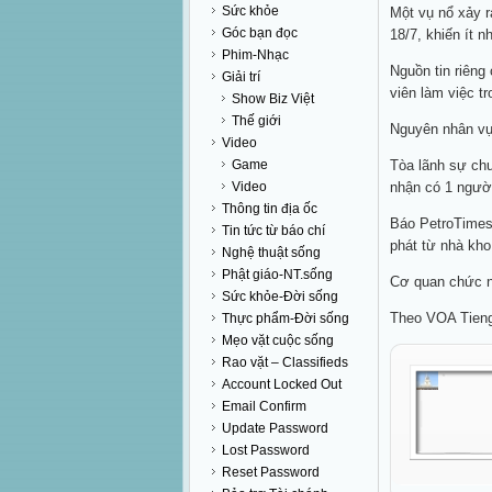
Sức khỏe
Một vụ nổ xảy 
Góc bạn đọc
18/7, khiến ít n
Phim-Nhạc
Nguồn tin riêng
Giải trí
viên làm việc t
Show Biz Việt
Thế giới
Nguyên nhân vụ 
Video
Game
Tòa lãnh sự chư
Video
nhận có 1 người
Thông tin địa ốc
Báo PetroTimes
Tin tức từ báo chí
phát từ nhà kho
Nghệ thuật sống
Phật giáo-NT.sống
Cơ quan chức nă
Sức khỏe-Đời sống
Theo VOA Tieng
Thực phẩm-Đời sống
Mẹo vặt cuộc sống
Rao vặt – Classifieds
Account Locked Out
Email Confirm
Update Password
Lost Password
Reset Password