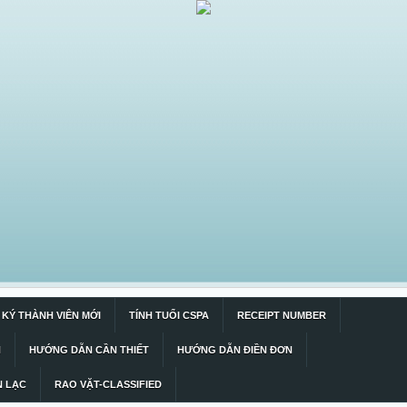
KÝ THÀNH VIÊN MỚI
TÍNH TUỔI CSPA
RECEIPT NUMBER
N
HƯỚNG DẪN CẦN THIẾT
HƯỚNG DẪN ĐIỀN ĐƠN
N LẠC
RAO VẶT-CLASSIFIED