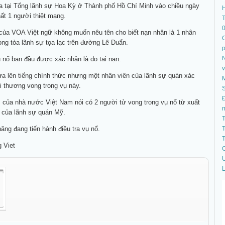
ra tại Tổng lãnh sự Hoa Kỳ ở Thành phố Hồ Chí Minh vào chiều ngày
hất 1 người thiệt mạng.
T
 của VOA Việt ngữ không muốn nêu tên cho biết nạn nhân là 1 nhân
C
rong tòa lãnh sự tọa lạc trên đường Lê Duẩn.
N
nổ ban đầu được xác nhận là do tai nạn.
a lên tiếng chính thức nhưng một nhân viên của lãnh sự quán xác
 thương vong trong vụ này.
S
Đ
 của nhà nước Việt Nam nói có 2 người tử vong trong vụ nổ từ xuất
 của lãnh sự quán Mỹ.
T
ng đang tiến hành điều tra vụ nổ.
T
T
 Viet
C
U
L