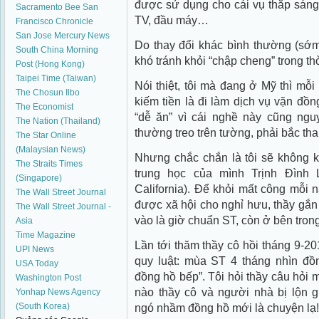
được sử dụng cho cái vụ thắp sáng 
Sacramento Bee
San
TV, đầu máy…
Francisco Chronicle
San Jose Mercury News
Do thay đổi khác bình thường (sớm
South China Morning
khó tránh khỏi “chập cheng” trong th
Post (Hong Kong)
Taipei Time (Taiwan)
Nói thiệt, tôi mà đang ở Mỹ thì mỗ
The Chosun Ilbo
kiếm tiền là đi làm dịch vụ vặn đồ
The Economist
“dễ ăn” vì cái nghề này cũng ngu
The Nation (Thailand)
thường treo trên tường, phải bắc tha
The Star Online
(Malaysian News)
Nhưng chắc chắn là tôi sẽ không k
The Straits Times
trung học của mình Trịnh Đình 
(Singapore)
California). Để khỏi mất công mỗi 
The Wall Street Journal
được xã hội cho nghỉ hưu, thầy gắn 
The Wall Street Journal -
vào là giờ chuẩn ST, còn ở bên tron
Asia
Time Magazine
Lần tới thăm thầy cô hồi tháng 9-201
UPI News
quy luật: mùa ST 4 tháng nhìn đ
USA Today
đồng hồ bếp”. Tôi hỏi thầy câu hỏi m
Washington Post
nào thầy cô và người nhà bị lộn g
Yonhap News Agency
(South Korea)
ngó nhầm đồng hồ mới là chuyện lạ!