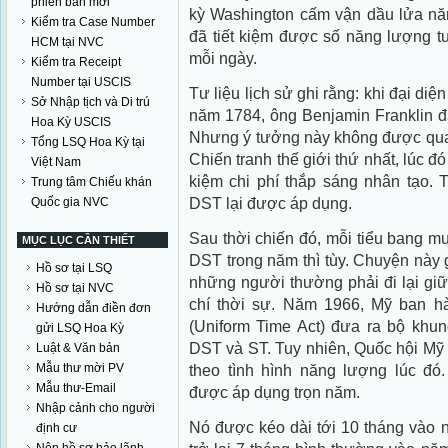
phiên bản mới
kỳ Washington cấm vận dầu lửa n
Kiểm tra Case Number
đã tiết kiệm được số năng lượng 
HCM tại NVC
mỗi ngày.
Kiểm tra Receipt
Number tại USCIS
Tư liệu lịch sử ghi rằng: khi đại di
Sở Nhập tịch và Di trú
năm 1784, ông Benjamin Franklin đã
Hoa Kỳ USCIS
Nhưng ý tưởng này không được quan
Tổng LSQ Hoa Kỳ tại
Chiến tranh thế giới thứ nhất, lúc đ
Việt Nam
kiệm chi phí thắp sáng nhân tạo. T
Trung tâm Chiếu khán
DST lại được áp dụng.
Quốc gia NVC
Sau thời chiến đó, mỗi tiểu bang m
MỤC LỤC CẦN THIẾT
DST trong năm thì tùy. Chuyện này g
Hồ sơ tại LSQ
những người thường phải đi lại giữ
Hồ sơ tại NVC
chí thời sự. Năm 1966, Mỹ ban hà
Hướng dẫn điền đơn
(Uniform Time Act) đưa ra bộ khun
gửi LSQ Hoa Kỳ
DST và ST. Tuy nhiên, Quốc hội Mỹ th
Luật & Văn bản
Mẫu thư mời PV
theo tình hình năng lượng lúc đ
Mẫu thư-Email
được áp dụng trọn năm.
Nhập cảnh cho người
Nó được kéo dài tới 10 tháng vào 
định cư