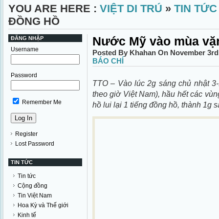
YOU ARE HERE :
VIỆT DI TRÚ
»
TIN TỨC
ĐỒNG HỒ
Nước Mỹ vào mùa vặ
ĐĂNG NHẬP
Username
Posted By Khahan On November 3rd,
BÁO CHÍ
Password
TTO – Vào lúc 2g sáng chủ nhật 3-
theo giờ Việt Nam), hầu hết các vù
Remember Me
hồ lui lại 1 tiếng đồng hồ, thành 1g 
Register
Lost Password
TIN TỨC
Tin tức
Cộng đồng
Tin Việt Nam
Hoa Kỳ và Thế giới
Kinh tế