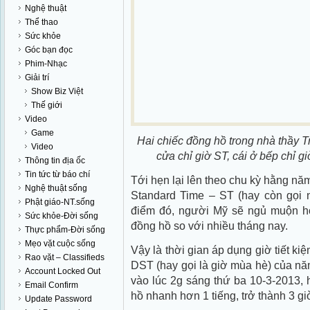
Nghệ thuật
Thể thao
Sức khỏe
Góc bạn đọc
Phim-Nhạc
Giải trí
Show Biz Việt
Thế giới
Video
Game
Hai chiếc đồng hồ trong nhà thầy Tr
Video
cửa chỉ giờ ST, cái ở bếp chỉ 
Thông tin địa ốc
Tin tức từ báo chí
Tới hẹn lại lên theo chu kỳ hằng năm
Nghệ thuật sống
Standard Time – ST (hay còn gọi 
Phật giáo-NT.sống
điểm đó, người Mỹ sẽ ngủ muộn hơn
Sức khỏe-Đời sống
đồng hồ so với nhiều tháng nay.
Thực phẩm-Đời sống
Mẹo vặt cuộc sống
Vậy là thời gian áp dụng giờ tiết k
Rao vặt – Classifieds
DST (hay gọi là giờ mùa hè) của nă
Account Locked Out
vào lúc 2g sáng thứ ba 10-3-2013,
Email Confirm
hồ nhanh hơn 1 tiếng, trở thành 3 gi
Update Password