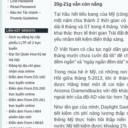
Lost Password
20g-21g vẫn còn nắng
Reset Password
Bảo trợ Tài chánh –
Tại hầu hết tiểu bang của Mỹ (cũng
Poverty Guideline
một năm chia thành 2 thời gian có
dài 8 tháng và ST trong 4 tháng. Việ
LIÊN KẾT WEBSITE
khai thác thực tế thời gian Trái đất 
Dịch vụ đăng ký cấp
yếu nhằm tiết kiệm điện thắp sáng.
phiếu LLTP số 2 trực
tuyến
Ở Việt Nam có câu tục ngữ dân gi
Đại Sứ Quán Hoa Kỳ tại
tháng mười chưa cười đã tối” để ch
Hà Nội
đêm ngắn” và “ngày ngắn đêm dài” n
Đăng ký địa chỉ giao
Trong mùa hè ở Mỹ, có những nơi
nhận visa online
Điền đơn Form DS-160
Hồi giữa tháng 5-2013, khi ở thàn
trực tuyến online
được Hãng Intel mời đi coi trận
Điền đơn Form DS-260
Arizona Diamondbacks với đội khác
trực tuyến online
ngoài trời của đội AD vào lúc hơn 7g
Điền đơn Form DS-261
trực tuyến online
Như tên gọi của mình, Daylight Sa
Điền đơn Form I-864
tiết kiệm chi phí năng lượng thắp
phiên bản mới
thông Mỹ thực hiện hồi thập niên
Điền đơn Form I-864A
nước Mỹ tiết kiệm được khoảng 1% 