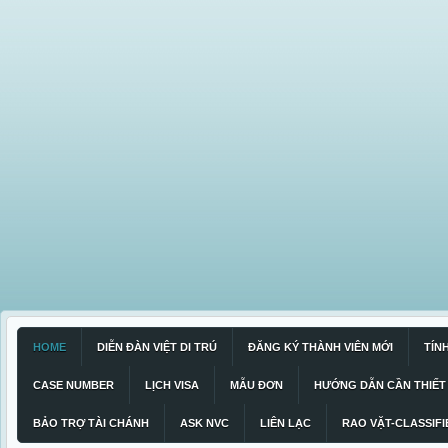
HOME
DIỄN ĐÀN VIỆT DI TRÚ
ĐĂNG KÝ THÀNH VIÊN MỚI
TÍN
CASE NUMBER
LỊCH VISA
MẪU ĐƠN
HƯỚNG DẪN CẦN THIẾT
BẢO TRỢ TÀI CHÁNH
ASK NVC
LIÊN LẠC
RAO VẶT-CLASSIFI