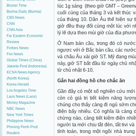
lúc 1g sáng (theo giờ GMT – Green
Brunei Time
Burma Daily (Burma)
cuối cùng của tháng 3 và kết thúc 
CBS News
của tháng 10. Dân Âu thể hiện sự t
CNN
giờ đều thay đổi cùng một lúc với 
CNN Asia
lý lẽ dựa theo múi giờ của địa phươ
Far Eastern Economic
Review
Ở Nam bán cầu, trong đó có nước
Forbes News
ngược với ở Bắc bán cầu, các nước
Fox News
và châu Âu xài giờ ST. Mỹ đang mù
Global Times (China)
này, giờ ST bắt đầu từ ngày chủ nh
Jakarta Post (Indonesia)
từ chủ nhật 6-10.
KCNA News Agency
(North Korea)
Gắn hai đồng hồ cho chắc ăn
Korea Herald
Los Angeles Time
Gần đây có một số nghiên cứu mới
Laos News (Laos)
còn có giá trị tiết kiệm năng lượ
Money Magazine
chúng cho thấy càng đi ngủ sớm ch
NBC News
điện bấy nhiêu. Có nghĩa là càng 
New York Times
chừng nào, càng tiết kiệm điện nhiề
Philippine News
người ta mới chịu tắt đèn, tắt tivi v
Phnong Penh Post
tính toán, trong một ngôi nhà trun
Reuters