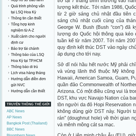
trở lại 7 tháng bình thường vào n
Nộp hồ sơ bảo lãnh
Quá trình phỏng vấn
lượng kết thúc. Tới năm 1986, Quố
tại LSQ Hoa Kỳ
từ 2 giờ sáng chủ nhật đầu tiên c
Thông tin cần thiết
sáng chủ nhật cuối cùng của thán
Tổng hợp kinh
George W. Bush (Bush “con”) đã k
nghiệm từ A-Z
lượng do Quốc hội thông qua kéo 
Xuất cảnh cho người
tuần kể từ năm 2007. Tới năm 2007
định cư
quy định kết thúc DST vào ngày chủ
Bảo trợ tài chánh
áp dụng cho tới nay.
Thông báo của LSQ
Hoa Kỳ tại TP.HCM
Sở dĩ nói hầu hết nước Mỹ phải chỉn
Thông báo di trú
và vùng lãnh thổ thuộc Mỹ khôn
Lịch visa hàng tháng
Hawaii, American Samoa, Guam, Puer
Hướng dẫn điền đơn
quần đảo Commonwealth of Norther
gửi NVC
Arizona. Có một điều cũng vui là tr
Hướng dẫn cần thiết
DST, khu vực Navajo Nation của ba
tồn người da đỏ Hopi Reservation nằ
TRUYỀN THÔNG THẾ GIỚI
không dùng giờ DST này. Người ta 
ABC News
AP News
rán” (doughnut hole) về thời gian 
Bangkok Post (Thailand)
và mênh mông cát sa mạc.
BBC News
Còn ở Liên minh châu Âu (EU), giờ
Bloomberg News