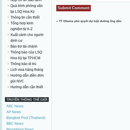
Nộp hồ sơ bảo lãnh
Quá trình phỏng vấn
tại LSQ Hoa Kỳ
Thông tin cần thiết
«
TT Obama phủ quyết dự luật đường ống dầu
Tổng hợp kinh
nghiệm từ A-Z
Xuất cảnh cho người
định cư
Bảo trợ tài chánh
Thông báo của LSQ
Hoa Kỳ tại TP.HCM
Thông báo di trú
Lịch visa hàng tháng
Hướng dẫn điền đơn
gửi NVC
Hướng dẫn cần thiết
TRUYỀN THÔNG THẾ GIỚI
ABC News
AP News
Bangkok Post (Thailand)
BBC News
Bloomberg News