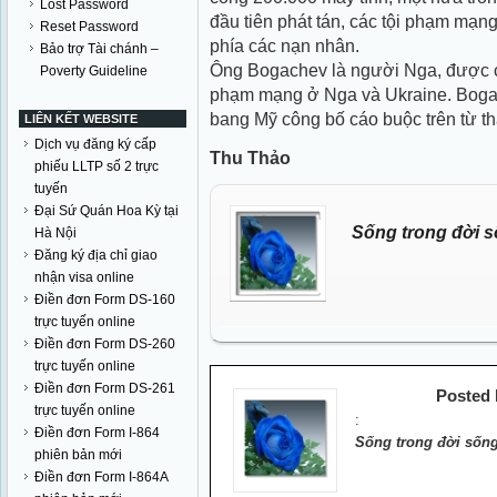
Lost Password
đầu tiên phát tán, các tội phạm mạn
Reset Password
phía các nạn nhân.
Bảo trợ Tài chánh –
Ông Bogachev là người Nga, được c
Poverty Guideline
phạm mạng ở Nga và Ukraine. Bogach
bang Mỹ công bố cáo buộc trên từ t
LIÊN KẾT WEBSITE
Dịch vụ đăng ký cấp
Thu Thảo
phiếu LLTP số 2 trực
tuyến
Đại Sứ Quán Hoa Kỳ tại
Sống trong đời s
Hà Nội
Đăng ký địa chỉ giao
nhận visa online
Điền đơn Form DS-160
trực tuyến online
Điền đơn Form DS-260
trực tuyến online
Điền đơn Form DS-261
Posted
trực tuyến online
:
Điền đơn Form I-864
Sống trong đời sống
phiên bản mới
Điền đơn Form I-864A