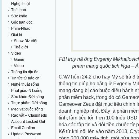
Nghệ thuật
Thể thao
Sức khỏe
Góc bạn đọc
Phim-Nhạc
Giải trí
Show Biz Việt
Thế giới
Video
FBI truy nã ông Evgeniy Mikhailovic
Game
phạm mạng quốc tịch Nga – Ả
Video
Thông tin địa ốc
CNN
hôm 24.2 cho hay Mỹ sẽ trả 3 t
Tin tức từ báo chí
thông tin giúp họ bắt giữ Evgeniy M
Nghệ thuật sống
mạng đang bị cáo buộc điều hành n
Phật giáo-NT.sống
phần mềm hack, trong đó có Gameo
Sức khỏe-Đời sống
Thực phẩm-Đời sống
Gameover Zeus đặt mục tiêu chính l
Mẹo vặt cuộc sống
doanh nghiệp nhỏ. Đây là phần mềm 
Rao vặt – Classifieds
tính, làm tiêu tốn hơn 100 triệu USD
Account Locked Out
hóa các tập tin và đòi tiền chuộc từ 
Email Confirm
Kể từ khi nổi lên vào năm 2013, Cry
Update Password
công 200.000 máy tính, một nửa tron