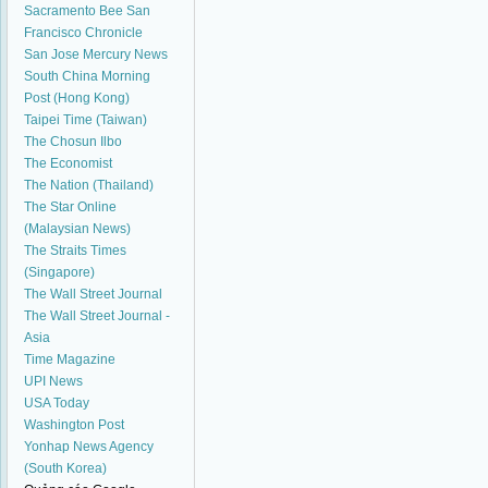
Sacramento Bee
San
Francisco Chronicle
San Jose Mercury News
South China Morning
Post (Hong Kong)
Taipei Time (Taiwan)
The Chosun Ilbo
The Economist
The Nation (Thailand)
The Star Online
(Malaysian News)
The Straits Times
(Singapore)
The Wall Street Journal
The Wall Street Journal -
Asia
Time Magazine
UPI News
USA Today
Washington Post
Yonhap News Agency
(South Korea)