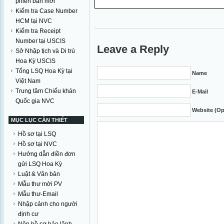
phiên bản mới
Kiểm tra Case Number
HCM tại NVC
Kiểm tra Receipt
Number tại USCIS
Leave a Reply
Sở Nhập tịch và Di trú
Hoa Kỳ USCIS
Tổng LSQ Hoa Kỳ tại
Name
Việt Nam
Trung tâm Chiếu khán
E-Mail
Quốc gia NVC
Website (Op
MỤC LỤC CẦN THIẾT
Hồ sơ tại LSQ
Hồ sơ tại NVC
Hướng dẫn điền đơn
gửi LSQ Hoa Kỳ
Luật & Văn bản
Mẫu thư mời PV
Mẫu thư-Email
Nhập cảnh cho người
định cư