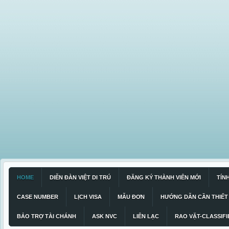
HOME
DIỄN ĐÀN VIỆT DI TRÚ
ĐĂNG KÝ THÀNH VIÊN MỚI
TÍN
CASE NUMBER
LỊCH VISA
MẪU ĐƠN
HƯỚNG DẪN CẦN THIẾT
BẢO TRỢ TÀI CHÁNH
ASK NVC
LIÊN LẠC
RAO VẶT-CLASSIFI