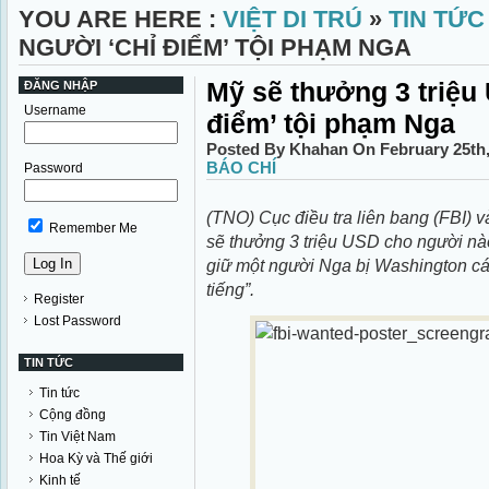
YOU ARE HERE :
VIỆT DI TRÚ
»
TIN TỨC
NGƯỜI ‘CHỈ ĐIỂM’ TỘI PHẠM NGA
Mỹ sẽ thưởng 3 triệu
ĐĂNG NHẬP
Username
điểm’ tội phạm Nga
Posted By Khahan On February 25th
BÁO CHÍ
Password
(TNO) Cục điều tra liên bang (FBI) 
Remember Me
sẽ thưởng 3 triệu USD cho người nào
giữ một người Nga bị Washington cá
tiếng”.
Register
Lost Password
TIN TỨC
Tin tức
Cộng đồng
Tin Việt Nam
Hoa Kỳ và Thế giới
Kinh tế