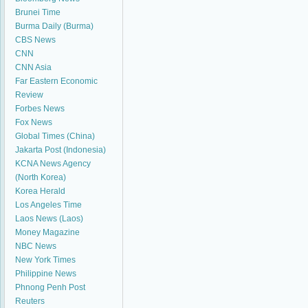
Brunei Time
Burma Daily (Burma)
CBS News
CNN
CNN Asia
Far Eastern Economic
Review
Forbes News
Fox News
Global Times (China)
Jakarta Post (Indonesia)
KCNA News Agency
(North Korea)
Korea Herald
Los Angeles Time
Laos News (Laos)
Money Magazine
NBC News
New York Times
Philippine News
Phnong Penh Post
Reuters