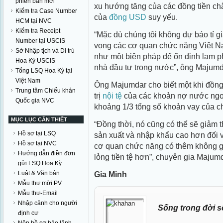
phiên bản mới
xu hướng tăng của các đồng tiền ch
Kiểm tra Case Number
của
đồng USD
suy yếu.
HCM tại NVC
Kiểm tra Receipt
“Mặc dù chúng tôi không dự báo tỉ gi
Number tại USCIS
vọng các cơ quan chức năng Việt Nam
Sở Nhập tịch và Di trú
như một biện pháp để ổn định lạm p
Hoa Kỳ USCIS
nhà đầu tư trong nước”, ông Majumd
Tổng LSQ Hoa Kỳ tại
Việt Nam
Ông Majumdar cho biết một khi đồng
Trung tâm Chiếu khán
trị
nội tệ
của các khoản nợ nước ngo
Quốc gia NVC
khoảng 1/3 tổng số khoản vay của c
MỤC LỤC CẦN THIẾT
“Đồng thời, nó cũng có thể sẽ giảm t
Hồ sơ tại LSQ
sản xuất và nhập khẩu cao hơn đối 
Hồ sơ tại NVC
cơ quan chức năng có thêm không gi
Hướng dẫn điền đơn
lỏng tiền tệ hơn”, chuyên gia Maju
gửi LSQ Hoa Kỳ
Gia Minh
Luật & Văn bản
Mẫu thư mời PV
Mẫu thư-Email
Nhập cảnh cho người
Sống trong đời s
định cư