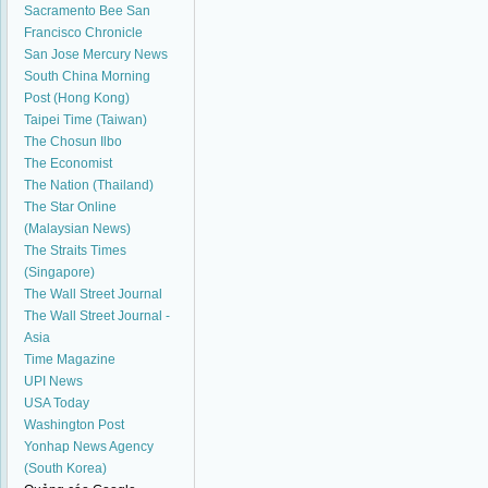
Sacramento Bee
San
Francisco Chronicle
San Jose Mercury News
South China Morning
Post (Hong Kong)
Taipei Time (Taiwan)
The Chosun Ilbo
The Economist
The Nation (Thailand)
The Star Online
(Malaysian News)
The Straits Times
(Singapore)
The Wall Street Journal
The Wall Street Journal -
Asia
Time Magazine
UPI News
USA Today
Washington Post
Yonhap News Agency
(South Korea)