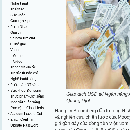
Nghệ thuật
Thể thao
Sức khỏe
Góc bạn đọc
Phim-Nhạc
Giải trí
Show Biz Việt
Thế giới
Video
Game
Video
Thông tin địa ốc
Tin tức từ báo chí
Nghệ thuật sống
Phật giáo-NT.sống
Sức khỏe-Đời sống
Giao dịch USD tại Ngân hàng
Thực phẩm-Đời sống
Quang Định.
Mẹo vặt cuộc sống
Rao vặt – Classifieds
Hãng tin Bloomberg dẫn lời ông Nis
Account Locked Out
và nghiên cứu chiến lược của Moody
Email Confirm
giá gần đây của đồng tiền Việt Nam,
Update Password
nước này được cải thiện. Điều này 