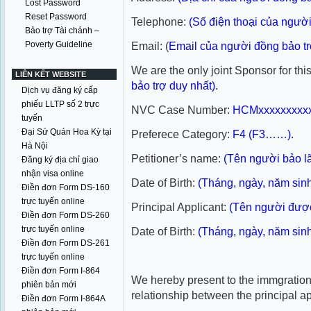
Lost Password
Reset Password
Telephone:
(Số điện thoại của người
Bảo trợ Tài chánh –
Poverty Guideline
Email: (
Email của người đồng bảo tr
We are the only joint Sponsor for thi
LIÊN KẾT WEBSITE
bảo trợ duy nhất).
Dịch vụ đăng ký cấp
phiếu LLTP số 2 trực
NVC Case Number:
HCMxxxxxxxxx
tuyến
Đại Sứ Quán Hoa Kỳ tại
Preferece Category:
F4 (F3……).
Hà Nội
Petitioner’s name:
(Tên người bảo l
Đăng ký địa chỉ giao
nhận visa online
Date of Birth:
(Tháng, ngày, năm sinh
Điền đơn Form DS-160
trực tuyến online
Principal Applicant:
(Tên người được
Điền đơn Form DS-260
trực tuyến online
Date of Birth:
(Tháng, ngày, năm sin
Điền đơn Form DS-261
trực tuyến online
Điền đơn Form I-864
We hereby present to the immgration 
phiên bản mới
relationship between the principal ap
Điền đơn Form I-864A