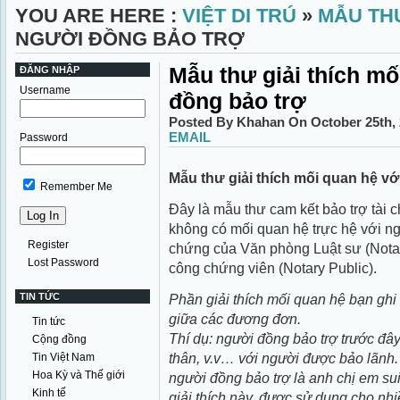
YOU ARE HERE :
VIỆT DI TRÚ
»
MẪU TH
NGƯỜI ĐỒNG BẢO TRỢ
Mẫu thư giải thích mố
ĐĂNG NHẬP
Username
đồng bảo trợ
Posted By Khahan On October 25th,
EMAIL
Password
Mẫu thư giải thích mối quan hệ vớ
Remember Me
Đây là mẫu thư cam kết bảo trợ tài 
không có mối quan hệ trực hệ với n
Register
chứng của Văn phòng Luật sư (Notariz
Lost Password
công chứng viên (Notary Public).
TIN TỨC
Phần giải thích mối quan hệ bạn ghi 
giữa các đương đơn.
Tin tức
Thí dụ: người đồng bảo trợ trước đ
Cộng đồng
thân, v.v… với người được bảo lãnh.
Tin Việt Nam
Hoa Kỳ và Thế giới
người đồng bảo trợ là anh chị em su
Kinh tế
giải thích này, được sử dụng cho nhi