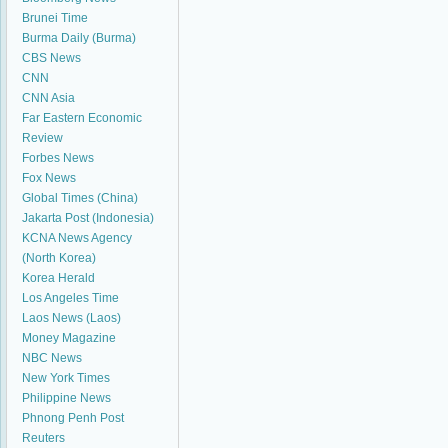
Brunei Time
Burma Daily (Burma)
CBS News
CNN
CNN Asia
Far Eastern Economic
Review
Forbes News
Fox News
Global Times (China)
Jakarta Post (Indonesia)
KCNA News Agency
(North Korea)
Korea Herald
Los Angeles Time
Laos News (Laos)
Money Magazine
NBC News
New York Times
Philippine News
Phnong Penh Post
Reuters