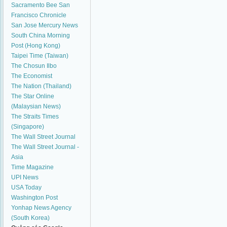
Sacramento Bee
San
Francisco Chronicle
San Jose Mercury News
South China Morning
Post (Hong Kong)
Taipei Time (Taiwan)
The Chosun Ilbo
The Economist
The Nation (Thailand)
The Star Online
(Malaysian News)
The Straits Times
(Singapore)
The Wall Street Journal
The Wall Street Journal -
Asia
Time Magazine
UPI News
USA Today
Washington Post
Yonhap News Agency
(South Korea)