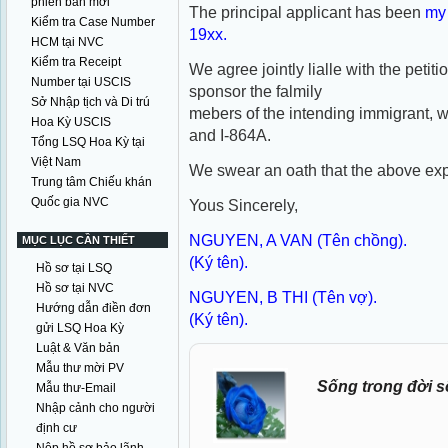
phiên bản mới
The principal applicant has been
my 
Kiểm tra Case Number
19xx.
HCM tại NVC
Kiểm tra Receipt
We agree jointly lialle with the petitio
Number tại USCIS
sponsor the falmily
Sở Nhập tịch và Di trú
mebers of the intending immigrant, 
Hoa Kỳ USCIS
and I-864A.
Tổng LSQ Hoa Kỳ tại
Việt Nam
We swear an oath that the above expl
Trung tâm Chiếu khán
Quốc gia NVC
Yous Sincerely,
NGUYEN, A VAN (Tên chồng).
MỤC LỤC CẦN THIẾT
(Ký tên).
Hồ sơ tại LSQ
Hồ sơ tại NVC
NGUYEN, B THI (Tên vợ).
Hướng dẫn điền đơn
(Ký tên).
gửi LSQ Hoa Kỳ
Luật & Văn bản
Mẫu thư mời PV
Sống trong đời s
Mẫu thư-Email
Nhập cảnh cho người
định cư