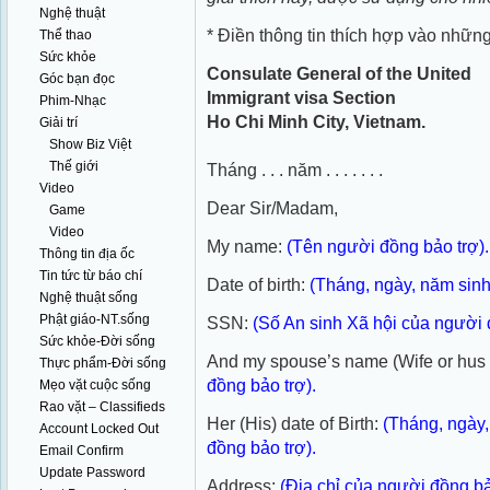
Nghệ thuật
* Điền thông tin thích hợp vào nhữ
Thể thao
Sức khỏe
Consulate General of the United
Góc bạn đọc
Immigrant visa Section
Phim-Nhạc
Ho Chi Minh City, Vietnam.
Giải trí
Show Biz Việt
Thế giới
Tháng . . . năm . . . . . . .
Video
Dear Sir/Madam,
Game
Video
My name:
(Tên người đồng bảo trợ).
Thông tin địa ốc
Tin tức từ báo chí
Date of birth:
(Tháng, ngày, năm sinh
Nghệ thuật sống
Phật giáo-NT.sống
SSN:
(Số An sinh Xã hội của người 
Sức khỏe-Đời sống
And my spouse’s name (Wife or hus
Thực phẩm-Đời sống
đồng bảo trợ).
Mẹo vặt cuộc sống
Rao vặt – Classifieds
Her (His) date of Birth:
(Tháng, ngày
Account Locked Out
đồng bảo trợ).
Email Confirm
Update Password
Address:
(Địa chỉ của người đồng bả