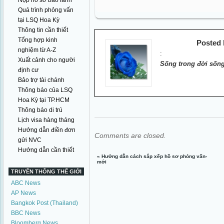
Nộp hồ sơ bảo lãnh
Quá trình phỏng vấn
tại LSQ Hoa Kỳ
Thông tin cần thiết
Tổng hợp kinh
Posted
nghiệm từ A-Z
:
Xuất cảnh cho người
Sống trong đời sống
định cư
Bảo trợ tài chánh
Thông báo của LSQ
Hoa Kỳ tại TP.HCM
Thông báo di trú
Lịch visa hàng tháng
Hướng dẫn điền đơn
Comments are closed.
gửi NVC
Hướng dẫn cần thiết
«
Hướng dẫn cách sắp xếp hồ sơ phỏng vấn-
mới
TRUYỀN THÔNG THẾ GIỚI
ABC News
AP News
Bangkok Post (Thailand)
BBC News
Bloomberg News