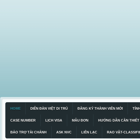
HOME
DIỄN ĐÀN VIỆT DI TRÚ
ĐĂNG KÝ THÀNH VIÊN MỚI
TÍN
CASE NUMBER
LỊCH VISA
MẪU ĐƠN
HƯỚNG DẪN CẦN THIẾT
BẢO TRỢ TÀI CHÁNH
ASK NVC
LIÊN LẠC
RAO VẶT-CLASSIFI