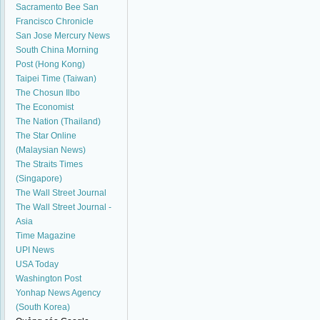
Sacramento Bee
San
Francisco Chronicle
San Jose Mercury News
South China Morning
Post (Hong Kong)
Taipei Time (Taiwan)
The Chosun Ilbo
The Economist
The Nation (Thailand)
The Star Online
(Malaysian News)
The Straits Times
(Singapore)
The Wall Street Journal
The Wall Street Journal -
Asia
Time Magazine
UPI News
USA Today
Washington Post
Yonhap News Agency
(South Korea)