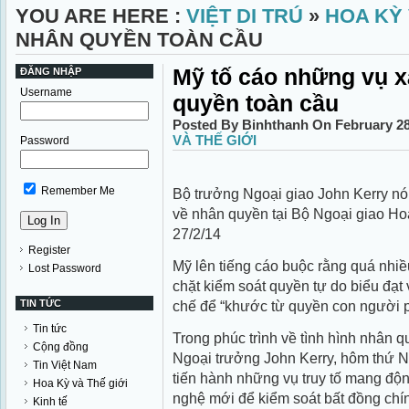
YOU ARE HERE :
VIỆT DI TRÚ
»
HOA KỲ 
NHÂN QUYỀN TOÀN CẦU
Mỹ tố cáo những vụ 
ĐĂNG NHẬP
Username
quyền toàn cầu
Posted By Binhthanh On February 28
VÀ THẾ GIỚI
Password
Remember Me
Bộ trưởng Ngoại giao John Kerry nó
về nhân quyền tại Bộ Ngoại giao Ho
27/2/14
Register
Mỹ lên tiếng cáo buộc rằng quá nhiều
Lost Password
chặt kiểm soát quyền tự do biểu đạt
TIN TỨC
chế để “khước từ quyền con người p
Tin tức
Trong phúc trình về tình hình nhân 
Cộng đồng
Ngoại trưởng John Kerry, hôm thứ N
Tin Việt Nam
tiến hành những vụ truy tố mang độn
Hoa Kỳ và Thế giới
nghệ mới để kiểm soát bất đồng chí
Kinh tế