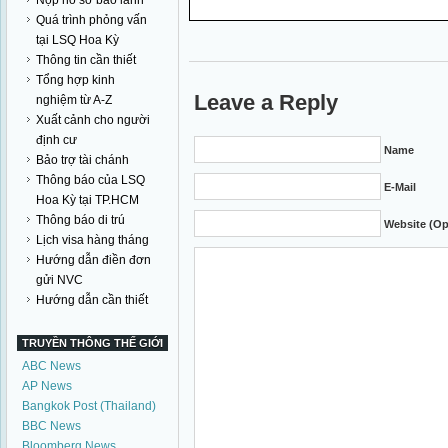
Nộp hồ sơ bảo lãnh
Quá trình phỏng vấn
tại LSQ Hoa Kỳ
Thông tin cần thiết
Tổng hợp kinh
Leave a Reply
nghiệm từ A-Z
Xuất cảnh cho người
định cư
Name
Bảo trợ tài chánh
Thông báo của LSQ
E-Mail
Hoa Kỳ tại TP.HCM
Thông báo di trú
Website (Op
Lịch visa hàng tháng
Hướng dẫn điền đơn
gửi NVC
Hướng dẫn cần thiết
TRUYỀN THÔNG THẾ GIỚI
ABC News
AP News
Bangkok Post (Thailand)
BBC News
Bloomberg News