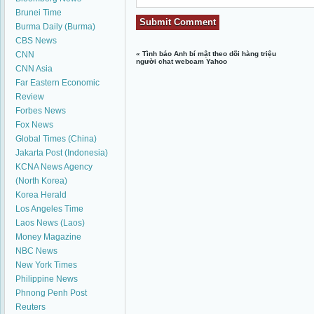
Brunei Time
Burma Daily (Burma)
CBS News
CNN
«
Tình báo Anh bí mật theo dõi hàng triệu
người chat webcam Yahoo
CNN Asia
Far Eastern Economic
Review
Forbes News
Fox News
Global Times (China)
Jakarta Post (Indonesia)
KCNA News Agency
(North Korea)
Korea Herald
Los Angeles Time
Laos News (Laos)
Money Magazine
NBC News
New York Times
Philippine News
Phnong Penh Post
Reuters