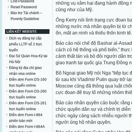
Lost Password
những vụ xâm hại đang hành động ngư
Reset Password
cũng như của Mỹ.
Bảo trợ Tài chánh –
Poverty Guideline
Ông Kerry nói tình trạng cực đoan bạ
những nước mà nhân quyền bị từ chố
LIÊN KẾT WEBSITE
ổn, mất an ninh và thiếu thốn kinh tế.
Dịch vụ đăng ký cấp
Báo cáo nói chế độ Bashar al-Assad 
phiếu LLTP số 2 trực
cách có hệ thống và phổ biến,” thực
tuyến
cảnh thất tán và bỏ đói người dân t
Đại Sứ Quán Hoa Kỳ tại
Hà Nội
giao tranh tại quốc gia Trung Đông n
Đăng ký địa chỉ giao
Bộ Ngoại giao Mỹ nói Nga “tiếp tục 
nhận visa online
từ sau khi Vladimir Putin quay trở lạ
Điền đơn Form DS-160
Moscow cũng đã thông qua luật chốn
trực tuyến online
Điền đơn Form DS-260
cực đoan để truy tố những nhóm thiể
trực tuyến online
Báo cáo nhân quyền cáo buộc rằng ở
Điền đơn Form DS-261
chức quyền dân sự và chính trị diễ
trực tuyến online
Điền đơn Form I-864
chức ngày càng sách nhiễu người t
phiên bản mới
người ủng hộ nhân quyền.
Điền đơn Form I-864A