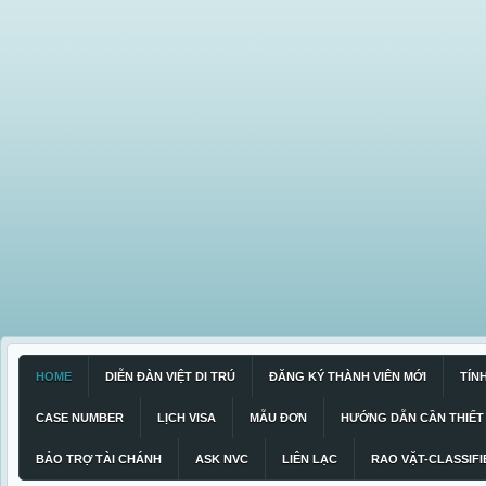
HOME
DIỄN ĐÀN VIỆT DI TRÚ
ĐĂNG KÝ THÀNH VIÊN MỚI
TÍN
CASE NUMBER
LỊCH VISA
MẪU ĐƠN
HƯỚNG DẪN CẦN THIẾT
BẢO TRỢ TÀI CHÁNH
ASK NVC
LIÊN LẠC
RAO VẶT-CLASSIFI