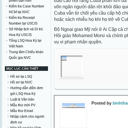
Báo cáo nói rằng Cuba phần lớn đã
phiên bản mới
vốn ngăn người dân rời khỏi đảo qu
Kiểm tra Case Number
HCM tại NVC
Cuba vẫn từ chối yêu cầu cấp hộ chi
Kiểm tra Receipt
hoặc sách nhiễu họ khi họ trở về Cu
Number tại USCIS
Bộ Ngoại giao Mỹ nói ở Ai Cập cả ch
Sở Nhập tịch và Di trú
Hoa Kỳ USCIS
Hồi giáo Mohamed Morsi và chính p
Tổng LSQ Hoa Kỳ tại
vụ vi phạm nhân quyền.
Việt Nam
Trung tâm Chiếu khán
Quốc gia NVC
MỤC LỤC CẦN THIẾT
Hồ sơ tại LSQ
Hồ sơ tại NVC
Hướng dẫn điền đơn
gửi LSQ Hoa Kỳ
Luật & Văn bản
Posted by
binhth
Mẫu thư mời PV
:
Mẫu thư-Email
Nhập cảnh cho người
định cư