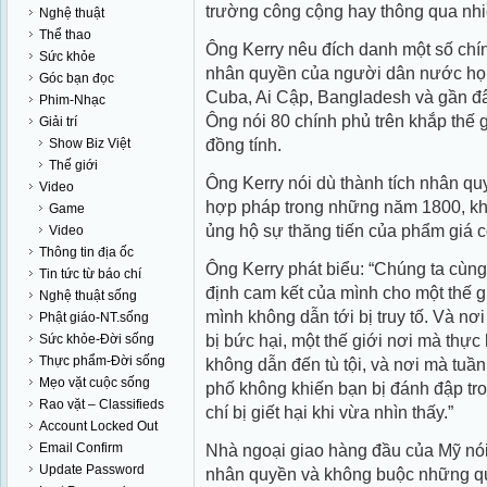
trường công cộng hay thông qua nhi
Nghệ thuật
Thể thao
Ông Kerry nêu đích danh một số ch
Sức khỏe
nhân quyền của người dân nước họ,
Góc bạn đọc
Cuba, Ai Cập, Bangladesh và gần đây
Phim-Nhạc
Ông nói 80 chính phủ trên khắp thế g
Giải trí
đồng tính.
Show Biz Việt
Thế giới
Ông Kerry nói dù thành tích nhân qu
Video
hợp pháp trong những năm 1800, kh
Game
ủng hộ sự thăng tiến của phẩm giá 
Video
Thông tin địa ốc
Ông Kerry phát biểu: “Chúng ta cùng
Tin tức từ báo chí
định cam kết của mình cho một thế g
Nghệ thuật sống
mình không dẫn tới bị truy tố. Và nơi
Phật giáo-NT.sống
bị bức hại, một thế giới nơi mà thự
Sức khỏe-Đời sống
Thực phẩm-Đời sống
không dẫn đến tù tội, và nơi mà tuầ
Mẹo vặt cuộc sống
phố không khiến bạn bị đánh đập tr
Rao vặt – Classifieds
chí bị giết hại khi vừa nhìn thấy.”
Account Locked Out
Email Confirm
Nhà ngoại giao hàng đầu của Mỹ nó
Update Password
nhân quyền và không buộc những qu