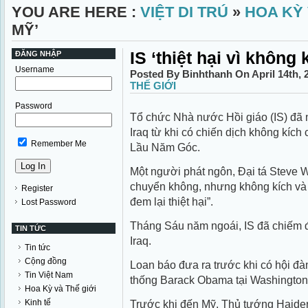
YOU ARE HERE :
VIỆT DI TRÚ
»
HOA KỲ 
MỸ’
IS ‘thiệt hại vì không
ĐĂNG NHẬP
Username
Posted By Binhthanh On April 14th, 
THẾ GIỚI
Password
Tổ chức Nhà nước Hồi giáo (IS) đã m
Iraq từ khi có chiến dịch không kíc
Remember Me
Lầu Năm Góc.
Một người phát ngôn, Đại tá Steve Wa
chuyển không, nhưng không kích và 
Register
đem lại thiệt hại”.
Lost Password
Tháng Sáu năm ngoái, IS đã chiếm đ
TIN TỨC
Iraq.
Tin tức
Cộng đồng
Loan báo đưa ra trước khi có hội đà
Tin Việt Nam
thống Barack Obama tại Washington
Hoa Kỳ và Thế giới
Kinh tế
Trước khi đến Mỹ, Thủ tướng Haide