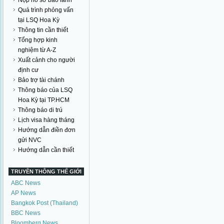
Nộp hồ sơ bảo lãnh
Quá trình phỏng vấn
tại LSQ Hoa Kỳ
Thông tin cần thiết
Tổng hợp kinh
nghiệm từ A-Z
Xuất cảnh cho người
định cư
Bảo trợ tài chánh
Thông báo của LSQ
Hoa Kỳ tại TP.HCM
Thông báo di trú
Lịch visa hàng tháng
Hướng dẫn điền đơn
gửi NVC
Hướng dẫn cần thiết
TRUYỀN THÔNG THẾ GIỚI
ABC News
AP News
Bangkok Post (Thailand)
BBC News
Bloomberg News