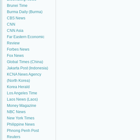
Brunei Time
Burma Daily (Burma)
CBS News
CNN
CNN Asia
Far Eastern Economic
Review
Forbes News
Fox News
Global Times (China)
Jakarta Post (Indonesia)
KCNA News Agency
(North Korea)
Korea Herald
Los Angeles Time
Laos News (Laos)
Money Magazine
NBC News
New York Times
Philippine News
Phnong Penh Post
Reuters