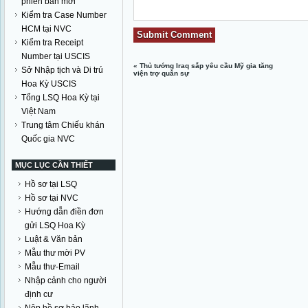
phiên bản mới
Kiểm tra Case Number
HCM tại NVC
Kiểm tra Receipt
Number tại USCIS
«
Thủ tướng Iraq sắp yêu cầu Mỹ gia tăng
Sở Nhập tịch và Di trú
viện trợ quân sự
Hoa Kỳ USCIS
Tổng LSQ Hoa Kỳ tại
Việt Nam
Trung tâm Chiếu khán
Quốc gia NVC
MỤC LỤC CẦN THIẾT
Hồ sơ tại LSQ
Hồ sơ tại NVC
Hướng dẫn điền đơn
gửi LSQ Hoa Kỳ
Luật & Văn bản
Mẫu thư mời PV
Mẫu thư-Email
Nhập cảnh cho người
định cư