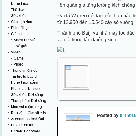
Nghệ thuật
liên quân gia tăng không kích chống 
Thể thao
Đại tá Warren nói tại cuộc họp báo 
Sức khỏe
từ 12.950 đến 15.540 cây số vuông.
Góc bạn đọc
Phim-Nhạc
Thành phố Baiji và nhà máy lọc dầu 
Giải trí
vẫn là trọng tâm không kích.
Show Biz Việt
Thế giới
Video
Game
Video
Thông tin địa ốc
Tin tức từ báo chí
Nghệ thuật sống
Phật giáo-NT.sống
Sức khỏe-Đời sống
Thực phẩm-Đời sống
Mẹo vặt cuộc sống
Rao vặt – Classifieds
Posted by
binhth
Account Locked Out
:
Email Confirm
Update Password