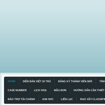
HOME
DIỄN ĐÀN VIỆT DI TRÚ
ĐĂNG KÝ THÀNH VIÊN MỚI
TÍN
CASE NUMBER
LỊCH VISA
MẪU ĐƠN
HƯỚNG DẪN CẦN THIẾT
BẢO TRỢ TÀI CHÁNH
ASK NVC
LIÊN LẠC
RAO VẶT-CLASSIFI