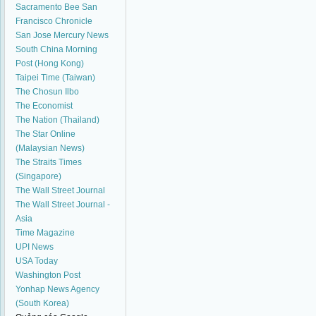
Sacramento Bee
San
Francisco Chronicle
San Jose Mercury News
South China Morning
Post (Hong Kong)
Taipei Time (Taiwan)
The Chosun Ilbo
The Economist
The Nation (Thailand)
The Star Online
(Malaysian News)
The Straits Times
(Singapore)
The Wall Street Journal
The Wall Street Journal -
Asia
Time Magazine
UPI News
USA Today
Washington Post
Yonhap News Agency
(South Korea)