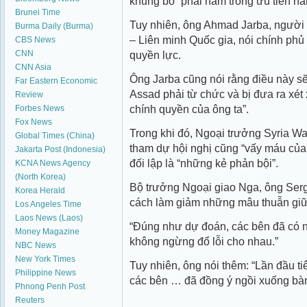
khủng bố” phải nằm trong ưu tiên hà
Brunei Time
Tuy nhiên, ông Ahmad Jarba, người 
Burma Daily (Burma)
– Liên minh Quốc gia, nói chính phủ
CBS News
CNN
quyền lực.
CNN Asia
Ông Jarba cũng nói rằng điều này s
Far Eastern Economic
Assad phải từ chức và bị đưa ra xét
Review
chính quyền của ông ta”.
Forbes News
Fox News
Trong khi đó, Ngoại trưởng Syria Wa
Global Times (China)
tham dự hội nghị cũng “vấy máu của 
Jakarta Post (Indonesia)
đối lập là “những kẻ phản bội”.
KCNA News Agency
(North Korea)
Bộ trưởng Ngoại giao Nga, ông Serge
Korea Herald
cách làm giảm những mâu thuẫn giữ
Los Angeles Time
Laos News (Laos)
“Đúng như dự đoán, các bên đã có n
Money Magazine
không ngừng đổ lỗi cho nhau.”
NBC News
New York Times
Tuy nhiên, ông nói thêm: “Lần đầu 
Philippine News
các bên … đã đồng ý ngồi xuống bà
Phnong Penh Post
Reuters