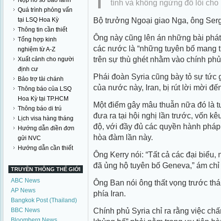
Nộp hồ sơ bảo lãnh
tính và không ngừng đổ lỗi cho
Quá trình phỏng vấn
Bộ trưởng Ngoại giao Nga, ông Serg
tại LSQ Hoa Kỳ
Thông tin cần thiết
Ông này cũng lên án những bài phát
Tổng hợp kinh
các nước là “những tuyên bố mang tí
nghiệm từ A-Z
trên sự thù ghét nhằm vào chính phủ 
Xuất cảnh cho người
định cư
Phái đoàn Syria cũng bày tỏ sự tức 
Bảo trợ tài chánh
của nước này, Iran, bị rút lời mời đế
Thông báo của LSQ
Hoa Kỳ tại TP.HCM
Một điểm gây mâu thuẫn nữa đó là 
Thông báo di trú
đưa ra tại hội nghị lần trước, vốn k
Lịch visa hàng tháng
độ, với đầy đủ các quyền hành pháp,
Hướng dẫn điền đơn
hòa đàm lần này.
gửi NVC
Hướng dẫn cần thiết
Ông Kerry nói: “Tất cả các đại biểu, 
đã ủng hộ tuyên bố Geneva,” ám chỉ 
TRUYỀN THÔNG THẾ GIỚI
ABC News
Ông Ban nói ông thất vọng trước thá
AP News
phía Iran.
Bangkok Post (Thailand)
Chính phủ Syria chỉ ra rằng việc chấ
BBC News
Bloomberg News