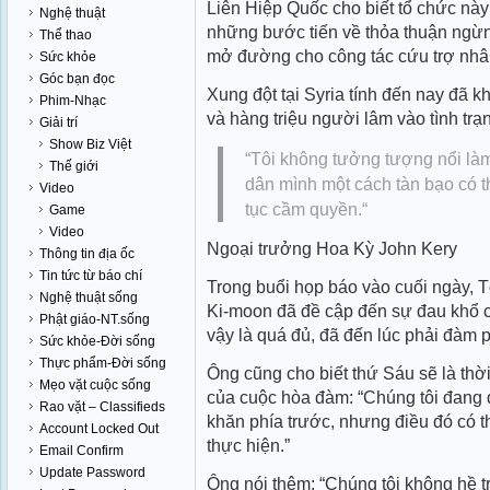
Liên Hiệp Quốc cho biết tổ chức nà
Nghệ thuật
những bước tiến về thỏa thuận ngừ
Thể thao
mở đường cho công tác cứu trợ nhân
Sức khỏe
Góc bạn đọc
Xung đột tại Syria tính đến nay đã 
Phim-Nhạc
và hàng triệu người lâm vào tình trạ
Giải trí
Show Biz Việt
“
Tôi không tưởng tượng nổi là
Thế giới
dân mình một cách tàn bạo có th
Video
tục cầm quyền.
“
Game
Video
Ngoại trưởng Hoa Kỳ John Kery
Thông tin địa ốc
Tin tức từ báo chí
Trong buổi họp báo vào cuối ngày, 
Nghệ thuật sống
Ki-moon đã đề cập đến sự đau khổ c
Phật giáo-NT.sống
vậy là quá đủ, đã đến lúc phải đàm 
Sức khỏe-Đời sống
Thực phẩm-Đời sống
Ông cũng cho biết thứ Sáu sẽ là thời
Mẹo vặt cuộc sống
của cuộc hòa đàm: “Chúng tôi đang
Rao vặt – Classifieds
khăn phía trước, nhưng điều đó có 
Account Locked Out
thực hiện.”
Email Confirm
Update Password
Ông nói thêm: “Chúng tôi không hề t