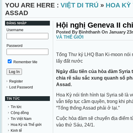
YOU ARE HERE :
VIỆT DI TRÚ
»
HOA KỲ 
ASSAD
Hội nghị Geneva II c
ĐĂNG NHẬP
Username
Posted By Binhthanh On January 23r
VÀ THẾ GIỚI
Password
Tổng Thư ký LHQ Ban Ki-moon nói 
lấy đất nước
Remember Me
Ngày đầu tiên của hòa đàm Syria t
chia rẽ sâu sắc xung quanh số ph
Register
Assad.
Lost Password
Hoa Kỳ nói tình hình tại Syria sẽ l
TIN TỨC
vẫn tiếp tục cầm quyền, trong khi ph
Tin tức
“Tổng thống Assad phải ở lại.”
Cộng đồng
Cuộc hòa đàm sẽ chuyển địa điểm t
Tin Việt Nam
vào thứ Sáu, 24/1.
Hoa Kỳ và Thế giới
Kinh tế