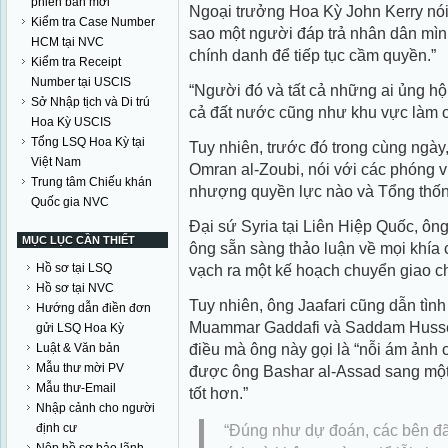
phiên bản mới
Ngoại trưởng Hoa Kỳ John Kerry nói
Kiểm tra Case Number
sao một người đáp trả nhân dân mình
HCM tại NVC
chính danh để tiếp tục cầm quyền.”
Kiểm tra Receipt
Number tại USCIS
“Người đó và tất cả những ai ủng hộ
Sở Nhập tịch và Di trú
cả đất nước cũng như khu vực làm co
Hoa Kỳ USCIS
Tổng LSQ Hoa Kỳ tại
Tuy nhiên, trước đó trong cùng ngày
Việt Nam
Omran al-Zoubi, nói với các phóng 
Trung tâm Chiếu khán
nhượng quyền lực nào và Tổng thốn
Quốc gia NVC
Đại sứ Syria tại Liên Hiệp Quốc, ông
MỤC LỤC CẦN THIẾT
ông sẵn sàng thảo luận về mọi khí
Hồ sơ tại LSQ
vạch ra một kế hoạch chuyển giao chín
Hồ sơ tại NVC
Tuy nhiên, ông Jaafari cũng dẫn tình 
Hướng dẫn điền đơn
Muammar Gaddafi và Saddam Hussein 
gửi LSQ Hoa Kỳ
điều mà ông này gọi là “nỗi ám ảnh 
Luật & Văn bản
Mẫu thư mời PV
được ông Bashar al-Assad sang một b
Mẫu thư-Email
tốt hơn.”
Nhập cảnh cho người
định cư
“
Đúng như dự đoán, các bên đ