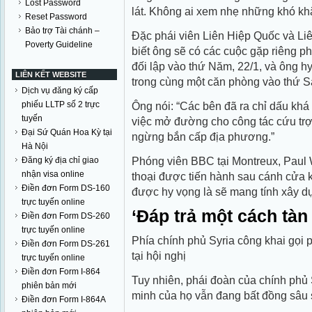
Lost Password
lát. Không ai xem nhẹ những khó kh
Reset Password
Bảo trợ Tài chánh –
Đặc phái viên Liên Hiệp Quốc và Li
Poverty Guideline
biết ông sẽ có các cuộc gặp riêng p
đối lập vào thứ Năm, 22/1, và ông h
LIÊN KẾT WEBSITE
trong cùng một căn phòng vào thứ S
Dịch vụ đăng ký cấp
phiếu LLTP số 2 trực
Ông nói: “Các bên đã ra chỉ dấu khá
tuyến
việc mở đường cho công tác cứu trợ,
Đại Sứ Quán Hoa Kỳ tại
ngừng bắn cấp địa phương.”
Hà Nội
Phóng viên BBC tại Montreux, Paul 
Đăng ký địa chỉ giao
nhận visa online
thoại được tiến hành sau cánh cửa k
Điền đơn Form DS-160
được hy vọng là sẽ mang tính xây d
trực tuyến online
‘Đáp trả một cách tàn
Điền đơn Form DS-260
trực tuyến online
Phía chính phủ Syria công khai gọi p
Điền đơn Form DS-261
tại hội nghị
trực tuyến online
Điền đơn Form I-864
Tuy nhiên, phái đoàn của chính phủ 
phiên bản mới
minh của họ vẫn đang bất đồng sâu 
Điền đơn Form I-864A