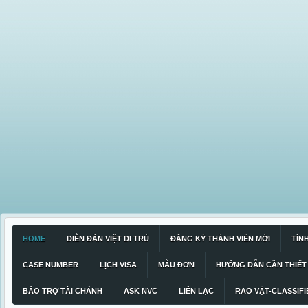
HOME
DIỄN ĐÀN VIỆT DI TRÚ
ĐĂNG KÝ THÀNH VIÊN MỚI
TÍN
CASE NUMBER
LỊCH VISA
MẪU ĐƠN
HƯỚNG DẪN CẦN THIẾT
BẢO TRỢ TÀI CHÁNH
ASK NVC
LIÊN LẠC
RAO VẶT-CLASSIFI