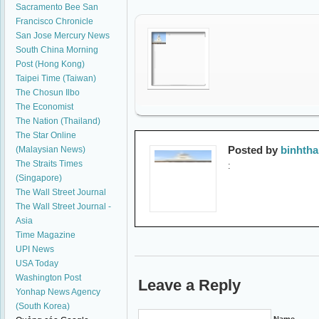
Sacramento Bee
San
Francisco Chronicle
San Jose Mercury News
South China Morning
Post (Hong Kong)
Taipei Time (Taiwan)
The Chosun Ilbo
The Economist
The Nation (Thailand)
The Star Online
Posted by
binhth
(Malaysian News)
The Straits Times
:
(Singapore)
The Wall Street Journal
The Wall Street Journal -
Asia
Time Magazine
UPI News
USA Today
Washington Post
Leave a Reply
Yonhap News Agency
(South Korea)