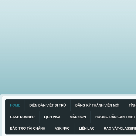
HOME
DIỄN ĐÀN VIỆT DI TRÚ
ĐĂNG KÝ THÀNH VIÊN MỚI
TÍN
CASE NUMBER
LỊCH VISA
MẪU ĐƠN
HƯỚNG DẪN CẦN THIẾT
BẢO TRỢ TÀI CHÁNH
ASK NVC
LIÊN LẠC
RAO VẶT-CLASSIFI