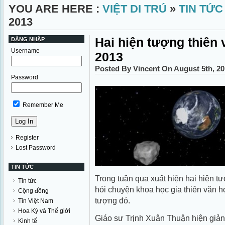
YOU ARE HERE :
VIỆT DI TRÚ
»
TIN TỨC
2013
Hai hiện tượng thiên
ĐĂNG NHẬP
Username
2013
Posted By Vincent On August 5th, 2
Password
Remember Me
Register
Lost Password
TIN TỨC
Trong tuần qua xuất hiện hai hiện t
Tin tức
hỏi chuyện khoa học gia thiên văn 
Cộng đồng
tượng đó.
Tin Việt Nam
Hoa Kỳ và Thế giới
Giáo sư Trịnh Xuân Thuận hiện giản
Kinh tế