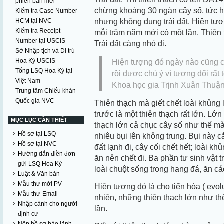
phiên bản mới
chừng khoảng 30 ngàn cây số, tức ha
Kiểm tra Case Number
nhưng không đụng trái đất. Hiện tư
HCM tại NVC
Kiểm tra Receipt
mỗi trăm năm mới có một lần. Thiên 
Number tại USCIS
Trái đất càng nhỏ đi.
Sở Nhập tịch và Di trú
Hoa Kỳ USCIS
Hiện tượng đó ngày nào cũng c
Tổng LSQ Hoa Kỳ tại
rồi được chú ý vì tương đối rất t
Việt Nam
Khoa học gia Trịnh Xuân Thuậ
Trung tâm Chiếu khán
Quốc gia NVC
Thiên thạch mà giết chết loài khủng 
trước là một thiên thạch rất lớn. Lớ
MỤC LỤC CẦN THIẾT
thạch lớn cả chục cây số như thế mà
Hồ sơ tại LSQ
nhiêu bụi lên không trung. Bụi này 
Hồ sơ tại NVC
đất lạnh đi, cây cối chết hết; loài k
Hướng dẫn điền đơn
ăn nên chết đi. Ba phần tư sinh vật t
gửi LSQ Hoa Kỳ
loài chuột sống trong hang đá, ăn các
Luật & Văn bản
Mẫu thư mời PV
Hiện tượng đó là cho tiến hóa ( evolu
Mẫu thư-Email
nhiên, những thiên thạch lớn như thế
Nhập cảnh cho người
lần.
định cư