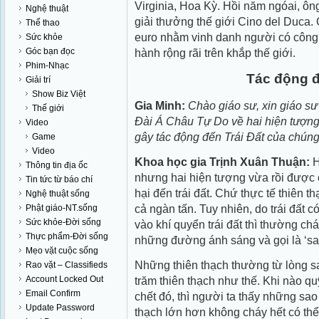
Virginia
, Hoa Kỳ. Hồi năm ngóai, ô
Nghệ thuật
giải thưởng thế giới
Cino del Duca
.
Thể thao
euro nhằm vinh danh người có công t
Sức khỏe
Góc bạn đọc
hành rộng rãi trên khắp thế giới.
Phim-Nhạc
Tác động đ
Giải trí
Show Biz Việt
Gia Minh:
Chào giáo sư, xin giáo sư g
Thế giới
Đài Á Châu Tự Do về hai hiện tượng 
Video
gây tác động đến Trái Đất của chúng
Game
Video
Khoa học gia Trịnh Xuân Thuận:
H
Thông tin địa ốc
nhưng hai hiện tượng vừa rồi được ch
Tin tức từ báo chí
hại đến trái đất. Chứ thực tế thiên t
Nghệ thuật sống
cả ngàn tấn. Tuy nhiên, do trái đất c
Phật giáo-NT.sống
Sức khỏe-Đời sống
vào khí quyển trái đất thì thường chá
Thực phẩm-Đời sống
những đường ánh sáng và gọi là ‘sa
Mẹo vặt cuộc sống
Những thiên thạch thường từ lòng sa
Rao vặt – Classifieds
Account Locked Out
trăm thiên thạch như thế. Khi nào qu
Email Confirm
chết đó, thì người ta thấy những sa
Update Password
thạch lớn hơn không cháy hết có thể 