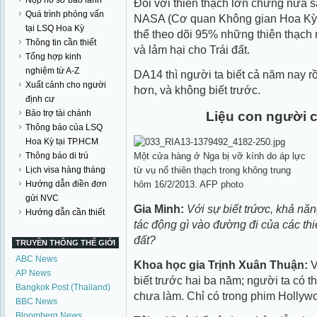
Nộp hồ sơ bảo lãnh
Đối với thiên thạch lớn chừng nửa 
Quá trình phỏng vấn
NASA (Cơ quan Không gian Hoa Kỳ),
tại LSQ Hoa Kỳ
thể theo dõi 95% những thiên thạch 
Thông tin cần thiết
và lảm hại cho Trái đất.
Tổng hợp kinh
nghiệm từ A-Z
DA14 thì người ta biết cả năm nay rồ
Xuất cảnh cho người
hơn, và không biết trước.
định cư
Bảo trợ tài chánh
Liệu con người c
Thông báo của LSQ
Hoa Kỳ tại TP.HCM
Một cửa hàng ở Nga bị vỡ kính do áp lực
Thông báo di trú
từ vụ nổ thiên thạch trong không trung
Lịch visa hàng tháng
hôm 16/2/2013. AFP photo
Hướng dẫn điền đơn
gửi NVC
Gia Minh:
Với sự biết trứơc, khả nă
Hướng dẫn cần thiết
tác động gì vào đường đi của các th
đất?
TRUYỀN THÔNG THẾ GIỚI
ABC News
Khoa học gia Trịnh Xuân Thuận:
V
AP News
biết trước hai ba năm; người ta có t
Bangkok Post (Thailand)
chưa làm. Chỉ có trong phim Hollywo
BBC News
Bloomberg News