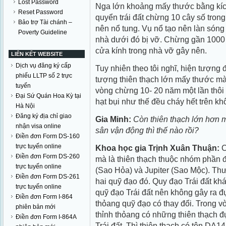
Lost Password
Nga lớn khoảng mấy thước bằng kích
Reset Password
quyển trái đất chừng 10 cây số trong
Bảo trợ Tài chánh –
nên nổ tung. Vụ nổ tạo nên làn sóng
Poverty Guideline
nhà dưới đó bị vỡ. Chừng gần 1000
cửa kính trong nhà vỡ gây nên.
LIÊN KẾT WEBSITE
Dịch vụ đăng ký cấp
Tuy nhiên theo tôi nghĩ, hiện tượng
phiếu LLTP số 2 trực
tượng thiên thạch lớn mấy thước mà 
tuyến
vòng chừng 10- 20 năm một lần thô
Đại Sứ Quán Hoa Kỳ tại
hạt bụi như thế đều cháy hết trên kh
Hà Nội
Đăng ký địa chỉ giao
Gia Minh:
Còn thiên thạch lớn hơn 
nhận visa online
sân vận động thì thế nào rồi?
Điền đơn Form DS-160
trực tuyến online
Khoa học gia Trịnh Xuân Thuận:
C
Điền đơn Form DS-260
mà là thiên thạch thuộc nhóm phần 
trực tuyến online
(Sao Hỏa) và
Jupiter
(Sao Mộc). Thư
Điền đơn Form DS-261
hai quỹ đạo đó. Quy đạo Trái đất kh
trực tuyến online
quỹ đạo Trái đất nên không gây ra 
Điền đơn Form I-864
thỏang quỹ đạo có thay đổi. Trong vò
phiên bản mới
thỉnh thỏang có những thiên thạch 
Điền đơn Form I-864A
Trái đất. Thì thiên thạch có tên DA14