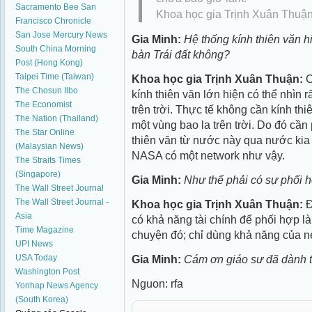
Sacramento Bee
San
Khoa học gia Trịnh Xuân Thuậ
Francisco Chronicle
San Jose Mercury News
Gia Minh:
Hệ thống kính thiên văn h
South China Morning
bàn Trái đất không?
Post (Hong Kong)
Taipei Time (Taiwan)
Khoa học gia Trịnh Xuân Thuận:
C
The Chosun Ilbo
kính thiên văn lớn hiện có thể nhìn 
The Economist
trên trời. Thực tế không cần kính t
The Nation (Thailand)
một vùng bao la trên trời. Do đó cần
The Star Online
thiên văn từ nước này qua nước kia 2
(Malaysian News)
NASA có một network như vậy.
The Straits Times
(Singapore)
Gia Minh:
Như thế phải có sự phối 
The Wall Street Journal
The Wall Street Journal -
Khoa học gia Trịnh Xuân Thuận:
Đ
Asia
có khả năng tài chính để phối hợp là
Time Magazine
chuyện đó; chỉ dùng khả năng của ne
UPI News
Gia Minh:
Cám ơn giáo sư đã dành t
USA Today
Washington Post
Nguon: rfa
Yonhap News Agency
(South Korea)