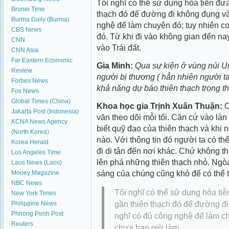
Tôi nghĩ có thể sử dụng hỏa tiễn đư
Brunei Time
thạch đó để đường đi không đụng vào
Burma Daily (Burma)
nghệ để làm chuyện đó; tuy nhiên 
CBS News
đó. Từ khi đi vào không gian đến nay
CNN
vào Trái đất.
CNN Asia
Far Eastern Economic
Gia Minh:
Qua sự kiện ở vùng núi U
Review
người bị thương ( hẳn nhiên người t
Forbes News
khả năng dự báo thiên thạch trong th
Fox News
Global Times (China)
Khoa học gia Trịnh Xuân Thuận:
C
Jakarta Post (Indonesia)
văn theo dõi mỗi tối. Căn cứ vào làn
KCNA News Agency
biết quỹ đạo của thiên thạch và khi 
(North Korea)
nào. Với thông tin đó người ta có t
Korea Herald
đi di tản đến nơi khác. Chứ không t
Los Angeles Time
lên phá những thiên thạch nhỏ. Ngòa
Laos News (Laos)
sáng của chúng cũng khó để có thể t
Money Magazine
NBC News
Tôi nghĩ có thể sử dụng hỏa ti
New York Times
gần thiên thạch đó để đường đi
Philippine News
Phnong Penh Post
nghĩ có đủ công nghệ để làm c
Reuters
chưa bao giờ làm.