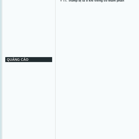
«
TT. Trump bị la ó khi viếng cố thẩm phán
QUẢNG CÁO