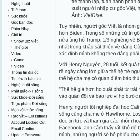
trẻ thành lập, tuần hành phản 
Nghệ thuật
xuất người nhập cư gốc Việt, h
Thể thao
Ảnh:
VietRise
.
Sức khỏe
Góc bạn đọc
Tuy nhiên, người gốc Việt là nhóm 
Phim-Nhạc
hơn Biden. Trong số những cử tri gố
Giải trí
nửa ủng hộ Trump, 1/3 nghiêng về B
Show Biz Việt
nhất trong khảo sát thiên về đảng 
Thế giới
xác định mình không theo đảng phái
Video
Game
Với Henry Nguyễn, 28 tuổi, kết quả t
Video
rẽ ngày càng lớn giữa thế hệ trẻ ng
Thông tin địa ốc
thế hệ cha mẹ có quan điểm bảo thủ
Tin tức từ báo chí
Nghệ thuật sống
“Thế hệ già hơn họ xuất phát từ trải 
Phật giáo-NT.sống
vào quân đội và bạo lực vì họ bước r
Sức khỏe-Đời sống
Thực phẩm-Đời sống
Henry, người tốt nghiệp đại học Cali
Mẹo vặt cuộc sống
sống cùng cha mẹ ở Hawthorne, Los
Rao vặt – Classifieds
đọc tin tức và tham gia các nhóm hoạ
Account Locked Out
Facebook, anh cảm thấy rất khó để b
Email Confirm
mình, những người sẽ bỏ phiếu cho 
Update Password