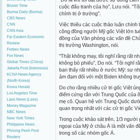
Brunei Time
cuộc đấu tranh của họ”, Lưu nói. “Tô
Burma Daily (Burma)
chính trị ở trường”.
CBS News
Việc thiếu các cuộc thảo luận chính t
CNN
cộng đồng người Mỹ gốc Việt lớn tu
CNN Asia
Far Eastern Economic
đồng của Văn phòng các vấn đề Ch
Review
thị trưởng Washington, nói.
Forbes News
“Thật không may, tôi nghĩ rằng rất n
Fox News
Global Times (China)
không bỏ phiếu”, Do nói. “Tôi nghĩ 
Jakarta Post (Indonesia)
bạn thấy rất nhiều ở nước Mỹ: sự nh
KCNA News Agency
ảm đạm đối với một Biden không tr
(North Korea)
Do cho rằng nhiều cử tri gốc Việt ủ
Korea Herald
Los Angeles Time
điểm cứng rắn với Trung Quốc của ô
Laos News (Laos)
mẹ cô. Quan hệ với Trung Quốc dườ
Money Magazine
quan trọng nhất với các cử tri gốc Việ
NBC News
New York Times
Trong cuộc khảo sát trên, 1/3 người 
Philippine News
ngoại của Mỹ ở châu Á là một vấn đề 
Phnong Penh Post
trong số các nhóm gốc Á.
Reuters