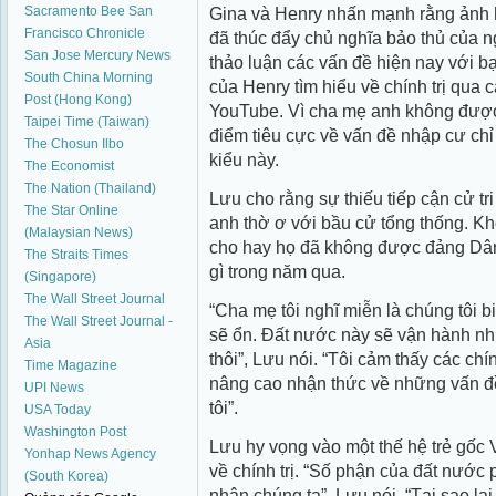
Gina và Henry nhấn mạnh rằng ảnh 
Sacramento Bee
San
Francisco Chronicle
đã thúc đẩy chủ nghĩa bảo thủ của n
San Jose Mercury News
thảo luận các vấn đề hiện nay với bạ
South China Morning
của Henry tìm hiểu về chính trị qua 
Post (Hong Kong)
YouTube. Vì cha mẹ anh không được 
Taipei Time (Taiwan)
điểm tiêu cực về vấn đề nhập cư chỉ
The Chosun Ilbo
kiểu này.
The Economist
The Nation (Thailand)
Lưu cho rằng sự thiếu tiếp cận cử tr
The Star Online
anh thờ ơ với bầu cử tổng thống. K
(Malaysian News)
cho hay họ đã không được đảng Dân
The Straits Times
gì trong năm qua.
(Singapore)
The Wall Street Journal
“Cha mẹ tôi nghĩ miễn là chúng tôi b
The Wall Street Journal -
sẽ ổn. Đất nước này sẽ vận hành như
Asia
thôi”, Lưu nói. “Tôi cảm thấy các chí
Time Magazine
nâng cao nhận thức về những vấn đ
UPI News
tôi”.
USA Today
Washington Post
Lưu hy vọng vào một thế hệ trẻ gốc 
Yonhap News Agency
về chính trị. “Số phận của đất nước
(South Korea)
nhân chúng ta”, Lưu nói. “Tại sao lại