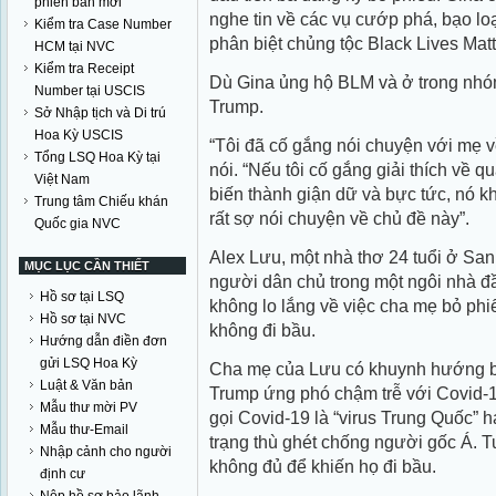
phiên bản mới
nghe tin về các vụ cướp phá, bạo lo
Kiểm tra Case Number
phân biệt chủng tộc Black Lives Mat
HCM tại NVC
Kiểm tra Receipt
Dù Gina ủng hộ BLM và ở trong nhóm
Number tại USCIS
Trump.
Sở Nhập tịch và Di trú
Hoa Kỳ USCIS
“Tôi đã cố gắng nói chuyện với mẹ v
Tổng LSQ Hoa Kỳ tại
nói. “Nếu tôi cố gắng giải thích về q
Việt Nam
biến thành giận dữ và bực tức, nó kh
Trung tâm Chiếu khán
rất sợ nói chuyện về chủ đề này”.
Quốc gia NVC
Alex Lưu, một nhà thơ 24 tuổi ở San 
MỤC LỤC CẦN THIẾT
người dân chủ trong một ngôi nhà đầ
Hồ sơ tại LSQ
không lo lắng về việc cha mẹ bỏ phi
Hồ sơ tại NVC
không đi bầu.
Hướng dẫn điền đơn
gửi LSQ Hoa Kỳ
Cha mẹ của Lưu có khuynh hướng b
Luật & Văn bản
Trump ứng phó chậm trễ với Covid-1
Mẫu thư mời PV
gọi Covid-19 là “virus Trung Quốc” ha
Mẫu thư-Email
trạng thù ghét chống người gốc Á. 
Nhập cảnh cho người
không đủ để khiến họ đi bầu.
định cư