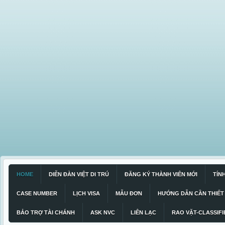
HOME
DIỄN ĐÀN VIỆT DI TRÚ
ĐĂNG KÝ THÀNH VIÊN MỚI
TÍN
CASE NUMBER
LỊCH VISA
MẪU ĐƠN
HƯỚNG DẪN CẦN THIẾT
BẢO TRỢ TÀI CHÁNH
ASK NVC
LIÊN LẠC
RAO VẶT-CLASSIFI