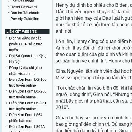
Lost Password
Henry dự định bỏ phiếu cho Biden, 
Reset Password
Dân chủ với người khuyết tật là một
Bảo trợ Tài chánh –
giới hạn hiện nay của Đạo luật Ngườ
Poverty Guideline
như tôi khó có cơ hội thực tập hoặc
anh nói.
LIÊN KẾT WEBSITE
Dịch vụ đăng ký cấp
Lớn lên, Henry cũng có quan điểm b
phiếu LLTP số 2 trực
Anh chỉ thay đổi khi đã rời khỏi trườn
tuyến
theo quan điểm của gia đình và khi 
Đại Sứ Quán Hoa Kỳ tại
sự bàn luận về chính trị”, Henry cho b
Hà Nội
Đăng ký địa chỉ giao
Gina Nguyễn, tân sinh viên đại học N
nhận visa online
Mississippi, cũng chỉ quan tâm tới ch
Điền đơn Form DS-160
trực tuyến online
“Tôi chắc chắn tin vào biến đổi khí
Điền đơn Form DS-260
người đồng tính”, Gina nói. “Nhưng 
trực tuyến online
nhất bây giờ, như phá thai, cần sa, 
Điền đơn Form DS-261
2016”.
trực tuyến online
Điền đơn Form I-864
Gina cho hay sự thờ ơ với chính trị 
phiên bản mới
bao giờ nghĩ đến chính trị. Dù sang
Điền đơn Form I-864A
đầu tiên bà đăng ký bỏ phiếu. Gina c