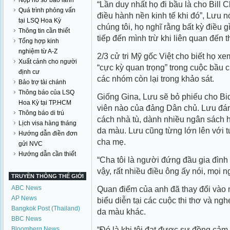
Nộp hồ sơ bảo lãnh
“Lần duy nhất họ đi bầu là cho Bill Cl
Quá trình phỏng vấn
điều hành nền kinh tế khi đó”, Lưu nó
tại LSQ Hoa Kỳ
chúng tôi, họ nghĩ rằng bất kỳ điều 
Thông tin cần thiết
tiếp đến mình trừ khi liên quan đến t
Tổng hợp kinh
nghiệm từ A-Z
2/3 cử tri Mỹ gốc Việt cho biết họ xe
Xuất cảnh cho người
“cực kỳ quan trọng” trong cuộc bầu c
định cư
các nhóm còn lại trong khảo sát.
Bảo trợ tài chánh
Thông báo của LSQ
Giống Gina, Lưu sẽ bỏ phiếu cho Bi
Hoa Kỳ tại TP.HCM
viên nào của đảng Dân chủ. Lưu đán
Thông báo di trú
cách nhà tù, dành nhiều ngân sách 
Lịch visa hàng tháng
da màu. Lưu cũng từng lớn lên với 
Hướng dẫn điền đơn
cha mẹ.
gửi NVC
Hướng dẫn cần thiết
“Cha tôi là người đứng đầu gia đình
vậy, rất nhiều điều ông ấy nói, mọi 
TRUYỀN THÔNG THẾ GIỚI
Quan điểm của anh đã thay đổi vào n
ABC News
AP News
biểu diễn tại các cuộc thi thơ và n
Bangkok Post (Thailand)
da màu khác.
BBC News
“Đó là khi tôi đạt được sự đồng cảm
Bloomberg News