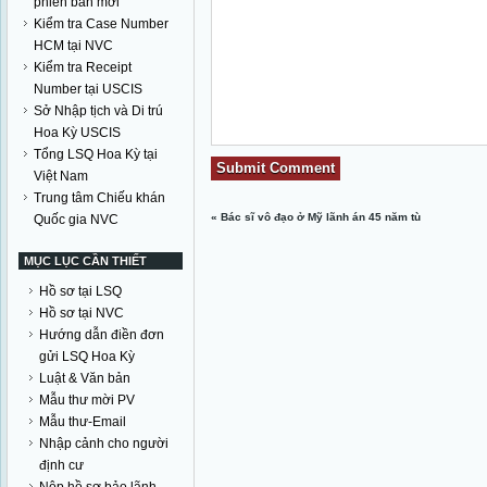
phiên bản mới
Kiểm tra Case Number
HCM tại NVC
Kiểm tra Receipt
Number tại USCIS
Sở Nhập tịch và Di trú
Hoa Kỳ USCIS
Tổng LSQ Hoa Kỳ tại
Việt Nam
Trung tâm Chiếu khán
«
Bác sĩ vô đạo ở Mỹ lãnh án 45 năm tù
Quốc gia NVC
MỤC LỤC CẦN THIẾT
Hồ sơ tại LSQ
Hồ sơ tại NVC
Hướng dẫn điền đơn
gửi LSQ Hoa Kỳ
Luật & Văn bản
Mẫu thư mời PV
Mẫu thư-Email
Nhập cảnh cho người
định cư