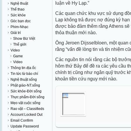
luận về Hy Lạp.”
Nghệ thuật
Thể thao
Các quan chức khu vực sử dụng đồn
Sức khỏe
Lạp không trả được nợ đúng kỳ hạn
Góc bạn đọc
được bảo đảm thêm rằng Athens sẽ t
Phim-Nhạc
thỏa thuận mới nào.
Giải trí
Show Biz Việt
Ông Jeroen Dijsselbloen, một quan 
Thế giới
rằng “vấn đề lòng tin và tín nhiệm c
Video
Game
Các nguồn tin nói rằng các bộ trưởn
Video
hôm thứ Bảy để đề ra các yêu cầu th
Thông tin địa ốc
chính trị cũng như ngân quỹ trước k
Tin tức từ báo chí
khoản tiền cứu nguy mới nào.
Nghệ thuật sống
Phật giáo-NT.sống
Sức khỏe-Đời sống
Thực phẩm-Đời sống
Mẹo vặt cuộc sống
Rao vặt – Classifieds
Account Locked Out
Email Confirm
Update Password