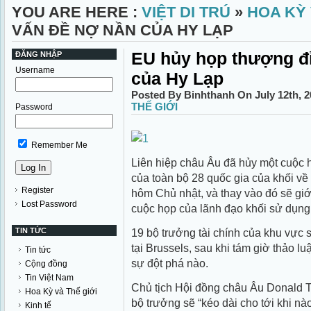
YOU ARE HERE :
VIỆT DI TRÚ
»
HOA KỲ 
VẤN ĐỀ NỢ NẦN CỦA HY LẠP
EU hủy họp thượng đỉ
ĐĂNG NHẬP
Username
của Hy Lạp
Posted By Binhthanh On July 12th, 
THẾ GIỚI
Password
Remember Me
Liên hiệp châu Âu đã hủy một cuộc 
của toàn bộ 28 quốc gia của khối v
Register
hôm Chủ nhật, và thay vào đó sẽ giớ
Lost Password
cuộc họp của lãnh đạo khối sử dụng
TIN TỨC
19 bộ trưởng tài chính của khu vực 
tại Brussels, sau khi tám giờ thảo 
Tin tức
sự đột phá nào.
Cộng đồng
Tin Việt Nam
Chủ tịch Hội đồng châu Âu Donald T
Hoa Kỳ và Thế giới
bộ trưởng sẽ “kéo dài cho tới khi nà
Kinh tế