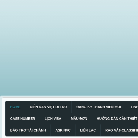
HOME
DIỄN ĐÀN VIỆT DI TRÚ
ĐĂNG KÝ THÀNH VIÊN MỚI
TÍN
CASE NUMBER
LỊCH VISA
MẪU ĐƠN
HƯỚNG DẪN CẦN THIẾT
BẢO TRỢ TÀI CHÁNH
ASK NVC
LIÊN LẠC
RAO VẶT-CLASSIFI