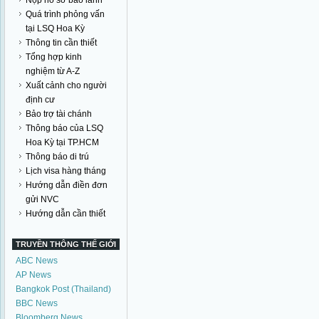
Nộp hồ sơ bảo lãnh
Quá trình phỏng vấn
tại LSQ Hoa Kỳ
Thông tin cần thiết
Tổng hợp kinh
nghiệm từ A-Z
Xuất cảnh cho người
định cư
Bảo trợ tài chánh
Thông báo của LSQ
Hoa Kỳ tại TP.HCM
Thông báo di trú
Lịch visa hàng tháng
Hướng dẫn điền đơn
gửi NVC
Hướng dẫn cần thiết
TRUYỀN THÔNG THẾ GIỚI
ABC News
AP News
Bangkok Post (Thailand)
BBC News
Bloomberg News