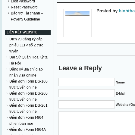
Lost Password
Reset Password
Posted by
binhth
Bảo trợ Tài chánh –
:
Poverty Guideline
LIÊN KẾT WEBSITE
Dịch vụ đăng ký cấp
phiếu LLTP số 2 trực
tuyến
Đại Sứ Quán Hoa Kỳ tại
Hà Nội
Leave a Reply
Đăng ký địa chỉ giao
nhận visa online
Điền đơn Form DS-160
Name
trực tuyến online
Điền đơn Form DS-260
E-Mail
trực tuyến online
Website (Op
Điền đơn Form DS-261
trực tuyến online
Điền đơn Form I-864
phiên bản mới
Điền đơn Form I-864A