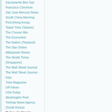
Sacramento Bee
San
Francisco Chronicle
San Jose Mercury News
South China Morning
Post (Hong Kong)
Taipei Time (Taiwan)
The Chosun Ilbo
The Economist
The Nation (Thailand)
The Star Online
(Malaysian News)
The Straits Times
(Singapore)
The Wall Street Journal
The Wall Street Journal -
Asia
Time Magazine
UPI News
USA Today
Washington Post
Yonhap News Agency
(South Korea)