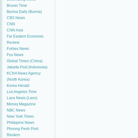
Brunei Time
Burma Daily (Burma)
CBS News
CNN
CNN Asia
Far Eastern Economic
Review
Forbes News
Fox News
Global Times (China)
Jakarta Post (Indonesia)
KCNA News Agency
(North Korea)
Korea Herald
Los Angeles Time
Laos News (Laos)
Money Magazine
NBC News
New York Times
Philippine News
Phnong Penh Post
Reuters