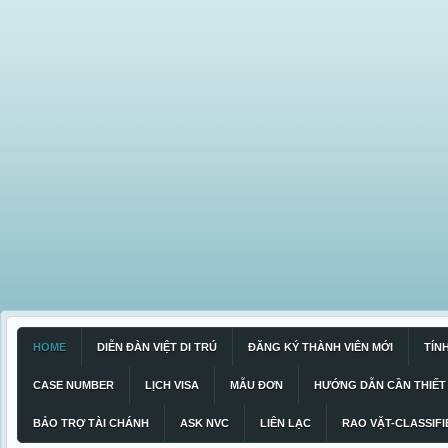
HOME
DIỄN ĐÀN VIỆT DI TRÚ
ĐĂNG KÝ THÀNH VIÊN MỚI
TÍN
CASE NUMBER
LỊCH VISA
MẪU ĐƠN
HƯỚNG DẪN CẦN THIẾT
BẢO TRỢ TÀI CHÁNH
ASK NVC
LIÊN LẠC
RAO VẶT-CLASSIFI