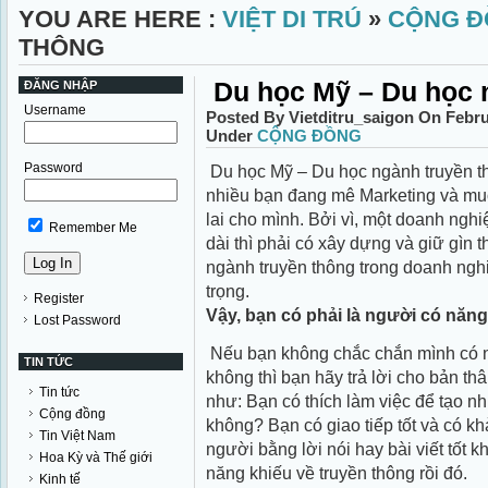
YOU ARE HERE :
VIỆT DI TRÚ
»
CỘNG Đ
THÔNG
Du học Mỹ – Du học 
ĐĂNG NHẬP
Username
Posted By Vietditru_saigon On Febru
Under
CỘNG ĐỒNG
Password
Du học Mỹ – Du học ngành truyền th
nhiều bạn đang mê Marketing và mu
lai cho mình. Bởi vì, một doanh nghi
Remember Me
dài thì phải có xây dựng và giữ gìn t
ngành truyền thông trong doanh nghi
trọng.
Register
Vậy, bạn có phải là ng
ười có năng
Lost Password
Nếu bạn không chắc chắn mình có n
TIN TỨC
không thì bạn hãy trả lời cho bản t
Tin tức
như: Bạn có thích làm việc để tạo n
Cộng đồng
không? Bạn có giao tiếp tốt và có kh
Tin Việt Nam
người bằng lời nói hay bài viết tốt
Hoa Kỳ và Thế giới
năng khiếu về truyền thông rồi đó.
Kinh tế