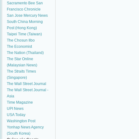
Sacramento Bee
San
Francisco Chronicle
San Jose Mercury News
South China Morning
Post (Hong Kong)
Taipei Time (Taiwan)
The Chosun Ilbo
The Economist
The Nation (Thailand)
The Star Online
(Malaysian News)
The Straits Times
(Singapore)
The Wall Street Journal
The Wall Street Journal -
Asia
Time Magazine
UPI News
USA Today
Washington Post
Yonhap News Agency
(South Korea)