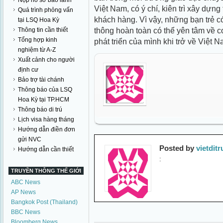
Nộp hồ sơ bảo lãnh
Việt Nam, có ý chí, kiên trì xây dựng
Quá trình phỏng vấn
khách hàng. Vì vậy, những bạn trẻ 
tại LSQ Hoa Kỳ
thông hoàn toàn có thể yên tâm về 
Thông tin cần thiết
Tổng hợp kinh
phát triển của mình khi trở về Việt N
nghiệm từ A-Z
Xuất cảnh cho người
định cư
Bảo trợ tài chánh
Thông báo của LSQ
Hoa Kỳ tại TP.HCM
Thông báo di trú
Lịch visa hàng tháng
Hướng dẫn điền đơn
gửi NVC
Posted by
vietdit
Hướng dẫn cần thiết
:
TRUYỀN THÔNG THẾ GIỚI
ABC News
AP News
Bangkok Post (Thailand)
BBC News
Bloomberg News