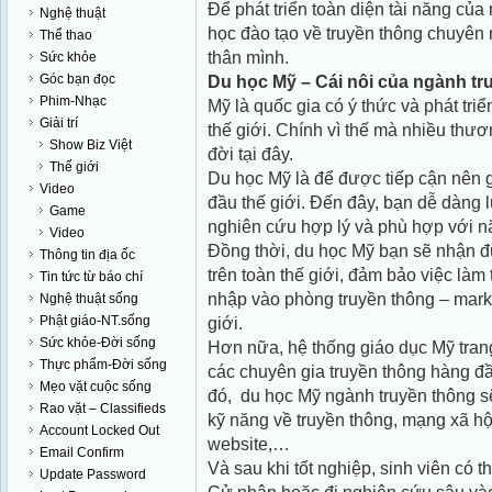
Để phát triển toàn diện tài năng củ
Nghệ thuật
học đào tạo về truyền thông chuyên 
Thể thao
thân mình.
Sức khỏe
Góc bạn đọc
Du học Mỹ –
Cái nôi của ngành tr
Phim-Nhạc
Mỹ là quốc gia có ý thức và phát tri
Giải trí
thế giới. Chính vì thế mà nhiều thươ
Show Biz Việt
đời tại đây.
Thế giới
Du học Mỹ là để được tiếp cận nên g
Video
đầu thế giới. Đến đây, bạn dễ dàng l
Game
nghiên cứu hợp lý và phù hợp với n
Video
Đồng thời, du học Mỹ bạn sẽ nhận
Thông tin địa ốc
trên toàn thế giới, đảm bảo việc làm 
Tin tức từ báo chí
nhập vào phòng truyền thông – mark
Nghệ thuật sống
Phật giáo-NT.sống
giới.
Sức khỏe-Đời sống
Hơn nữa, hệ thống giáo dục Mỹ trang
Thực phẩm-Đời sống
các chuyên gia truyền thông hàng đầu
Mẹo vặt cuộc sống
đó, du học Mỹ ngành truyền thông sẽ
Rao vặt – Classifieds
kỹ năng về truyền thông, mạng xã hộ
Account Locked Out
website,…
Email Confirm
Và sau khi tốt nghiệp, sinh viên có 
Update Password