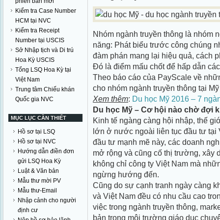
phiên bản mới
Kiểm tra Case Number
HCM tại NVC
Kiểm tra Receipt
Nhóm ngành truyền thông là nhóm n
Number tại USCIS
năng: Phát biểu trước công chúng n
Sở Nhập tịch và Di trú
đàm phán mang lại hiệu quả, cách ph
Hoa Kỳ USCIS
Đó là điểm mấu chốt để hấp dẫn các
Tổng LSQ Hoa Kỳ tại
Theo báo cáo của PayScale về nhữn
Việt Nam
cho nhóm ngành truyền thông tại Mỹ
Trung tâm Chiếu khán
Xem thêm
:
Du học Mỹ 2016 – 7 ngàn
Quốc gia NVC
Du học Mỹ –
Cơ hội nào chờ đợi k
MỤC LỤC CẦN THIẾT
Kinh tế ngàng càng hội nhập, thế gi
lớn ở nước ngoài liên tục đầu tư tại
Hồ sơ tại LSQ
đầu tư mạnh mẽ này, các doanh ngh
Hồ sơ tại NVC
Hướng dẫn điền đơn
mở rộng và cũng cố thị trường, xây
gửi LSQ Hoa Kỳ
không chỉ công ty Việt Nam mà nhữ
Luật & Văn bản
ngừng hướng đến.
Mẫu thư mời PV
Cũng do sự cạnh tranh ngày càng kh
Mẫu thư-Email
và Việt Nam đều có nhu cầu cao tro
Nhập cảnh cho người
việc trong ngành truyền thông, marke
định cư
bản trong môi trường giáo dục chuyên