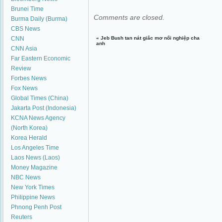
Brunei Time
Comments are closed.
Burma Daily (Burma)
CBS News
CNN
«
​Jeb Bush tan nát giấc mơ nối nghiệp cha
anh
CNN Asia
Far Eastern Economic
Review
Forbes News
Fox News
Global Times (China)
Jakarta Post (Indonesia)
KCNA News Agency
(North Korea)
Korea Herald
Los Angeles Time
Laos News (Laos)
Money Magazine
NBC News
New York Times
Philippine News
Phnong Penh Post
Reuters