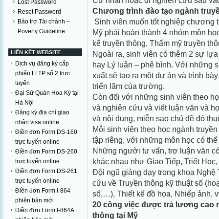
Cử nhân hoặc đi nghiên cứu sâu vào
Lost Password
Chương tr
ình đào tạo ngành truy
Reset Password
Sinh viên muốn tốt nghiệp chương tr
Bảo trợ Tài chánh –
Poverty Guideline
Mỹ phải hoàn thành 4 nhóm môn học đ
kế truyền thông, Thẩm mỹ truyền thô
LIÊN KẾT WEBSITE
Ngoài ra, sinh viên có thêm 2 sự lựa
Dịch vụ đăng ký cấp
hay Lý luận – phê bình. Với những s
phiếu LLTP số 2 trực
xuất sẽ tạo ra một dự án và trình bà
tuyến
triển lãm của trường.
Đại Sứ Quán Hoa Kỳ tại
Còn đối với những sinh viên theo họ
Hà Nội
và nghiên cứu và viết luận văn và h
Đăng ký địa chỉ giao
và nội dung, miễn sao chủ đề đó thuộ
nhận visa online
Mỗi sinh viên theo học ngành truyền 
Điền đơn Form DS-160
tập riêng, với những môn học có thể
trực tuyến online
Những người tư vấn, trợ luận văn có
Điền đơn Form DS-260
khác nhau như Giao Tiếp, Triết Họ
trực tuyến online
Điền đơn Form DS-261
Đội ngũ giảng dạy trong khoa Nghệ
trực tuyến online
cứu về Truyền thông kỹ thuật số (hoạ
Điền đơn Form I-864
số,…), Thiết kế đồ họa, Nhiếp ảnh, v
phiên bản mới
20 công việc được trả lương cao
Điền đơn Form I-864A
thông tại Mỹ