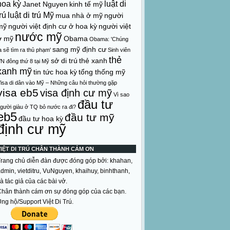
hoa kỳ
luật di
Janet Nguyen
kinh tế mỹ
rú
luật di trú Mỹ
mua nhà ở mỹ
người
mỹ
người việt định cư ở hoa kỳ
người việt
nước mỹ
ở mỹ
Obama
Obama: 'Chúng
sang mỹ định cư
a sẽ tìm ra thủ phạm'
Sinh viên
thẻ
sở di trú
thẻ xanh
N đông thứ 8 tại Mỹ
xanh mỹ
tin tức hoa kỳ
tổng thống mỹ
isa di dân vào Mỹ – Những câu hỏi thường gặp
visa eb5
visa định cư mỹ
Vì sao
đầu tư
gười giàu ở TQ bỏ nước ra đi?
eb5
đầu tư mỹ
đầu tư hoa kỳ
định cư mỹ
VIỆT DI TRÚ CHÂN THÀNH CẢM ƠN
rang chủ diễn đàn được đóng góp bởi: khahan,
dmin, vietditru, VuNguyen, khaihuy, binhthanh,
à tác giả của các bài vở.
hân thành cám ơn sự đóng góp của các bạn.
ng hộ/Support Việt Di Trú.