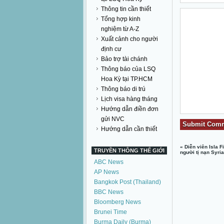
Thông tin cần thiết
Tổng hợp kinh
nghiệm từ A-Z
Xuất cảnh cho người
định cư
Bảo trợ tài chánh
Thông báo của LSQ
Hoa Kỳ tại TP.HCM
Thông báo di trú
Lịch visa hàng tháng
Hướng dẫn điền đơn
gửi NVC
Hướng dẫn cần thiết
«
​Diễn viên Isla F
TRUYỀN THÔNG THẾ GIỚI
người tị nạn Syri
ABC News
AP News
Bangkok Post (Thailand)
BBC News
Bloomberg News
Brunei Time
Burma Daily (Burma)