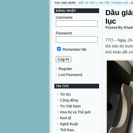
YOU ARE HERE :
VIỆT DI TRÚ
»
TIN TỨC TỪ BÁO CHÍ
» D
Dầu giả
ĐĂNG NHẬP
Username
lục
Posted By Khai
Password
TTO – Ngày 29-1
thô trên thị tr
Remember Me
khó khăn đối vớ
Register
Lost Password
TIN TỨC
Tin tức
Cộng đồng
Tin Việt Nam
Hoa Kỳ và Thế giới
Kinh tế
Nghệ thuật
Thể thao