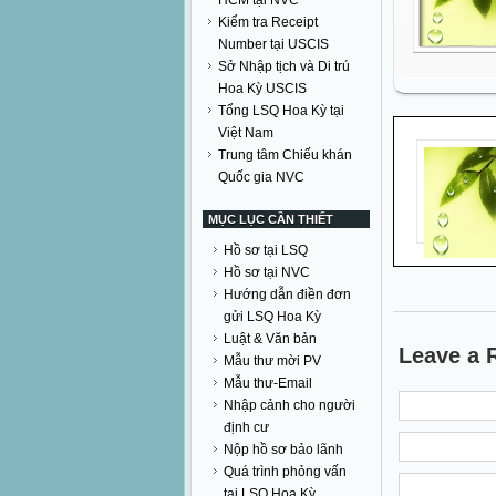
HCM tại NVC
Kiểm tra Receipt
Number tại USCIS
Sở Nhập tịch và Di trú
Hoa Kỳ USCIS
Tổng LSQ Hoa Kỳ tại
Việt Nam
Trung tâm Chiếu khán
Quốc gia NVC
MỤC LỤC CẦN THIẾT
Hồ sơ tại LSQ
Hồ sơ tại NVC
Hướng dẫn điền đơn
gửi LSQ Hoa Kỳ
Luật & Văn bản
Leave a 
Mẫu thư mời PV
Mẫu thư-Email
Nhập cảnh cho người
định cư
Nộp hồ sơ bảo lãnh
Quá trình phỏng vấn
tại LSQ Hoa Kỳ