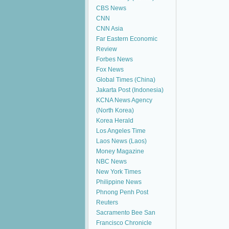
CBS News
CNN
CNN Asia
Far Eastern Economic
Review
Forbes News
Fox News
Global Times (China)
Jakarta Post (Indonesia)
KCNA News Agency
(North Korea)
Korea Herald
Los Angeles Time
Laos News (Laos)
Money Magazine
NBC News
New York Times
Philippine News
Phnong Penh Post
Reuters
Sacramento Bee
San
Francisco Chronicle