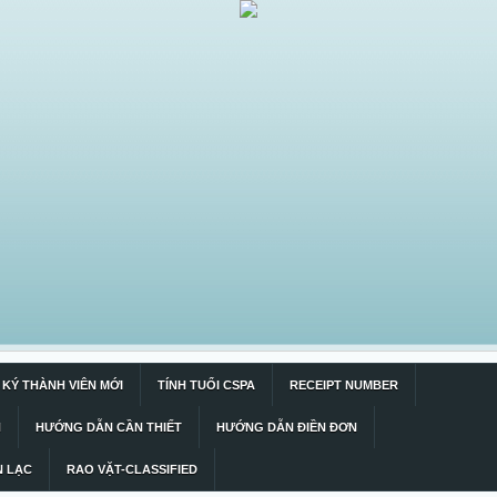
KÝ THÀNH VIÊN MỚI
TÍNH TUỔI CSPA
RECEIPT NUMBER
N
HƯỚNG DẪN CẦN THIẾT
HƯỚNG DẪN ĐIỀN ĐƠN
N LẠC
RAO VẶT-CLASSIFIED