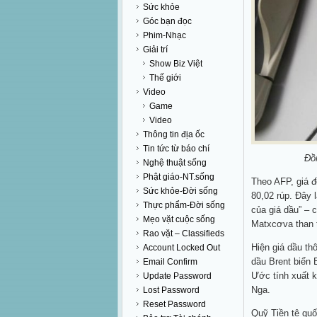
Sức khỏe
Góc bạn đọc
Phim-Nhạc
Giải trí
Show Biz Việt
Thế giới
Video
Game
Video
Thông tin địa ốc
Tin tức từ báo chí
Đồ
Nghệ thuật sống
Phật giáo-NT.sống
Theo AFP, giá đ
Sức khỏe-Đời sống
80,02 rúp. Đây 
Thực phẩm-Đời sống
của giá dầu” –
Mẹo vặt cuộc sống
Matxcơva than 
Rao vặt – Classifieds
Hiện giá dầu th
Account Locked Out
dầu Brent biển
Email Confirm
Ước tính xuất 
Update Password
Nga.
Lost Password
Reset Password
Quỹ Tiền tệ quố