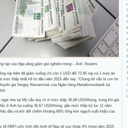
T
C
N
S
Đ
ng rúp của Nga đang giảm giá nghiêm trọng – Ảnh: Reuters
T
ồng rúp hiện đã giảm xuống chỉ còn 1 USD đổi 72,85 rúp và 1 euro ăn
T
là mức thấp nhất kể từ đầu năm 2015 đến nay. “Chúng tôi vẫn là con tin
T
 chuyên gia Sergey Romanchuk của Ngân hàng Metallinvestbank tại
C
thở.
U
L
ô ngọt nhẹ tại Mỹ vẫn duy trì ở mức thấp 36,89 USD/thùng, trong khi giá
 Bắc ở Anh hạ xuống 36,67 USD/thùng, gần mức thấp kỷ lục 11 năm.
khẩu dầu và khí đốt chiếm khoảng 68% tổng kim ngạch xuất khẩu của
c tế (IMF) ước tính nền kinh tế Nga sẽ suy thoái 4% trong năm 2015