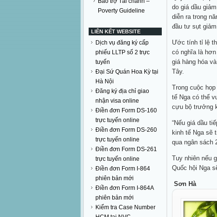
Bảo trợ Tài chánh –
do giá dầu giảm
Poverty Guideline
diễn ra trong n
đầu tư sụt giảm
LIÊN KẾT WEBSITE
Ước tính tỉ lệ 
Dịch vụ đăng ký cấp
có nghĩa là hơn
phiếu LLTP số 2 trực
giá hàng hóa v
tuyến
Tây.
Đại Sứ Quán Hoa Kỳ tại
Hà Nội
Trong cuộc họp 
Đăng ký địa chỉ giao
tế Nga có thể v
nhận visa online
cựu bộ trưởng k
Điền đơn Form DS-160
trực tuyến online
“Nếu giá dầu ti
Điền đơn Form DS-260
kinh tế Nga sẽ 
trực tuyến online
qua ngân sách 
Điền đơn Form DS-261
Tuy nhiên nếu g
trực tuyến online
Quốc hội Nga sẽ
Điền đơn Form I-864
phiên bản mới
Sơn Hà
Điền đơn Form I-864A
phiên bản mới
Kiểm tra Case Number