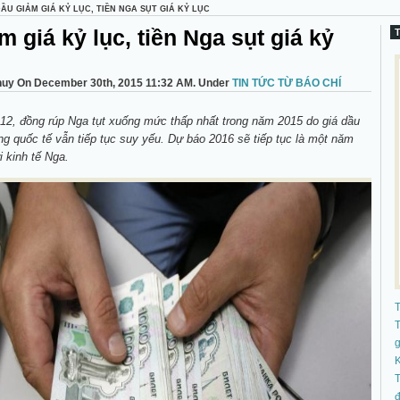
ẦU GIẢM GIÁ KỶ LỤC, TIỀN NGA SỤT GIÁ KỶ LỤC
m giá kỷ lục, tiền Nga sụt giá kỷ
huy On December 30th, 2015 11:32 AM. Under
TIN TỨC TỪ BÁO CHÍ
2, đồng rúp Nga tụt xuống mức thấp nhất trong năm 2015 do giá dầu
ường quốc tế vẫn tiếp tục suy yếu. Dự báo 2016 sẽ tiếp tục là một năm
i kinh tế Nga.
T
K
T
đ