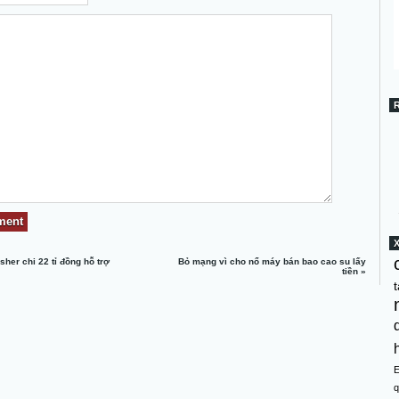
isher chi 22 tỉ đồng hỗ trợ
Bỏ mạng vì cho nổ máy bán bao cao su lấy
a
tiền
»
t
q