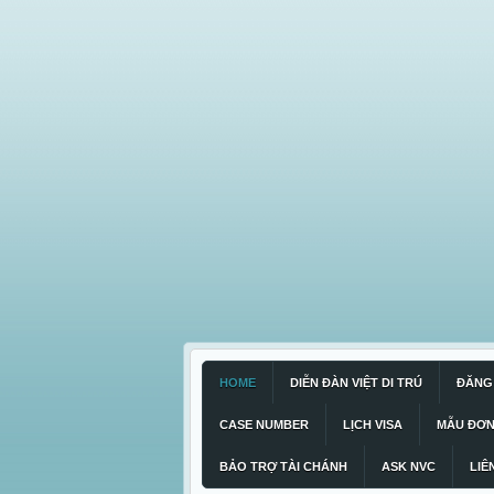
HOME
DIỄN ĐÀN VIỆT DI TRÚ
ĐĂNG 
CASE NUMBER
LỊCH VISA
MẪU ĐƠ
BẢO TRỢ TÀI CHÁNH
ASK NVC
LIÊ