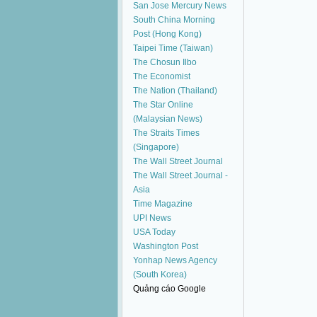
San Jose Mercury News
South China Morning
Post (Hong Kong)
Taipei Time (Taiwan)
The Chosun Ilbo
The Economist
The Nation (Thailand)
The Star Online
(Malaysian News)
The Straits Times
(Singapore)
The Wall Street Journal
The Wall Street Journal -
Asia
Time Magazine
UPI News
USA Today
Washington Post
Yonhap News Agency
(South Korea)
Quảng cáo Google