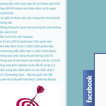
Hướng dẫn mới cách nộp hồ sơ Online gửi NVC
hay đổi Phí khám sức khỏe định cư từ ngày
01/10/2018
ác giấy tờ được yêu cầu mang theo trong buổi
phỏng vấn
hững thông tin quan trọng trong thư mời phỏng
vấn năm 2018
Mẫu Form DS-260 Sample
ở Di trú USCIS phát hành Thẻ xanh mới
ơn bảo lãnh Form I-130/I-130A phiên bản
mới
/
Hướng dẫn điền đơn I-130/I-130A (New)
hông báo mức đóng lệ phí mới tại USCIS
hông báo lệ phí khám sức khỏe mới từ 1/10/16
ổng hợp kinh nghiệm hoàn tất hồ sơ từ A-Z
ẩm nang bảo lãnh định cư các diện visa F
S Citizenship Quiz – Bài thi quốc tịch Mỹ
uyện thi lý thuyết Nail theo California Board