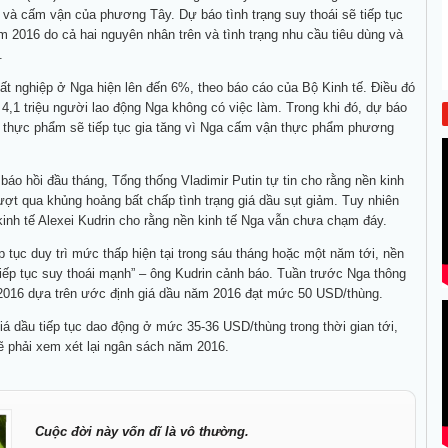
 và cấm vận của phương Tây. Dự báo tình trạng suy thoái sẽ tiếp tục
ăm 2016 do cả hai nguyên nhân trên và tình trạng nhu cầu tiêu dùng và
.
thất nghiệp ở Nga hiện lên đến 6%, theo báo cáo của Bộ Kinh tế. Điều đó
 4,1 triệu người lao động Nga không có việc làm. Trong khi đó, dự báo
à thực phẩm sẽ tiếp tục gia tăng vì Nga cấm vận thực phẩm phương
báo hồi đầu tháng, Tổng thống Vladimir Putin tự tin cho rằng nền kinh
ượt qua khủng hoảng bất chấp tình trạng giá dầu sụt giảm. Tuy nhiên
inh tế Alexei Kudrin cho rằng nền kinh tế Nga vẫn chưa chạm đáy.
ếp tục duy trì mức thấp hiện tại trong sáu tháng hoặc một năm tới, nền
tiếp tục suy thoái mạnh” – ông Kudrin cảnh báo. Tuần trước Nga thông
2016 dựa trên ước định giá dầu năm 2016 đạt mức 50 USD/thùng.
iá dầu tiếp tục dao động ở mức 35-36 USD/thùng trong thời gian tới,
 phải xem xét lại ngân sách năm 2016.
Cuộc đời này vốn dĩ là vô thường.