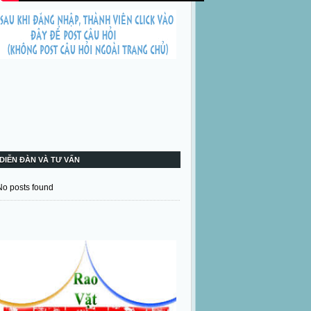
DIỄN ĐÀN VÀ TƯ VẤN
No posts found