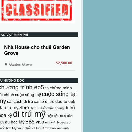
RAO VẶT MIỄN PHÍ
Nhà House cho thuê Garden
Grove
$2,500.00
Garden Grove
XU HƯỚNG ĐỌC
chương trình eb5
chứng minh
chị
cuộc sống tại
ài chính
cuộc sống mỹ
mỹ
cải cách di trú
cải tổ di trú
dau tu eb5
dau tu my
di trú
di trú
Di trú - Kiến thức chung
di trú mỹ
hoa kỳ
Diện đầu tư di dân
EB5 visa
du học Mỹ
EB5
em
F-4: Người có
uốc tịch Mỹ và ít nhất 21 tuổi được bảo lãnh anh