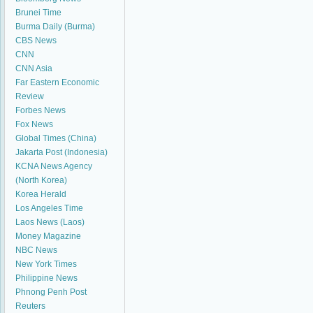
Brunei Time
Burma Daily (Burma)
CBS News
CNN
CNN Asia
Far Eastern Economic
Review
Forbes News
Fox News
Global Times (China)
Jakarta Post (Indonesia)
KCNA News Agency
(North Korea)
Korea Herald
Los Angeles Time
Laos News (Laos)
Money Magazine
NBC News
New York Times
Philippine News
Phnong Penh Post
Reuters