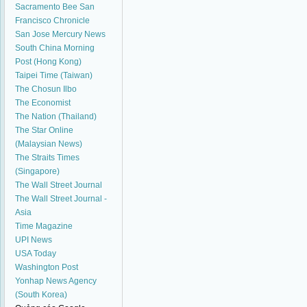
Sacramento Bee
San
Francisco Chronicle
San Jose Mercury News
South China Morning
Post (Hong Kong)
Taipei Time (Taiwan)
The Chosun Ilbo
The Economist
The Nation (Thailand)
The Star Online
(Malaysian News)
The Straits Times
(Singapore)
The Wall Street Journal
The Wall Street Journal -
Asia
Time Magazine
UPI News
USA Today
Washington Post
Yonhap News Agency
(South Korea)