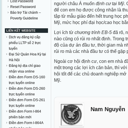
Lost Password
người châu Á muốn
định cư tại Mỹ
.
Reset Password
để con em họ được công nhận là th
Bảo trợ Tài chánh –
tập từ mẫu giáo đến hết trung học ph
Poverty Guideline
Mỹ, mức học phí đại học/cao học bằn
LIÊN KẾT WEBSITE
Lợi ích từ
chương trình EB-5
đã rõ, 
Dịch vụ đăng ký cấp
nào cũng có rủi ro nhất định. Trong t
phiếu LLTP số 2 trực
độ của dự án đầu tư, thời gian mà 
tuyến
rủi ro mà các nhà đầu tư có thể gặp 
Đại Sứ Quán Hoa Kỳ tại
Hà Nội
Ngoài cơ hội định cư, con em nhà đầu
Đăng ký địa chỉ giao
một trong các lợi ích căn bản, thì vớ
nhận visa online
hội tốt để các chủ doanh nghiệp mở r
Điền đơn Form DS-160
Mỹ.
trực tuyến online
Điền đơn Form DS-260
trực tuyến online
Điền đơn Form DS-261
trực tuyến online
Nam Nguyễn
Điền đơn Form I-864
phiên bản mới
Điền đơn Form I-864A