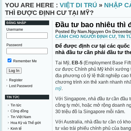
YOU ARE HERE :
VIỆT DI TRÚ
»
NHẬP C
THÌ ĐƯỢC ĐỊNH CƯ TẠI MỸ?
Đầu tư bao nhiêu thì 
ĐĂNG NHẬP
Username
Posted By Nam.Nguyen On December 
CẢNH CHO NGƯỜI ĐỊNH CƯ
,
TIN T
Password
Để được định cư tại các quốc 
nhà đầu tư cần phải đầu tư t
Remember Me
Tại Mỹ,
EB-5
(Employment Base Fifth
cư được Chính phủ Mỹ khởi xướng t
địa phương có tỷ lệ thất nghiệp cao 
Register
chương trình xin thẻ xanh nhanh n
Lost Password
mỹ
.
TIN TỨC
Với Singapore,
nhà đầu tư
cần đầu tư
công ty mới, hoặc mở rộng doanh ng
Tin tức
30 triệu đô la Singapore mỗi năm.
Cộng đồng
Tin Việt Nam
Với Australia, nhà đầu tư cần có khoả
Hoa Kỳ và Thế giới
tư vào trái phiếu chính phủ của bang
Kinh tế