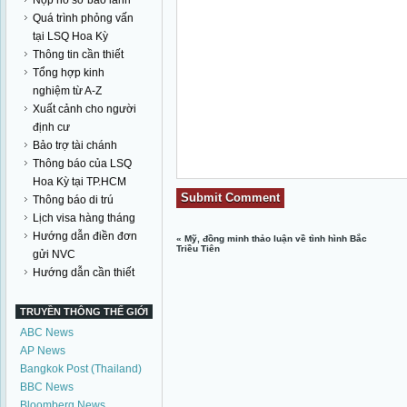
Nộp hồ sơ bảo lãnh
Quá trình phỏng vấn
tại LSQ Hoa Kỳ
Thông tin cần thiết
Tổng hợp kinh
nghiệm từ A-Z
Xuất cảnh cho người
định cư
Bảo trợ tài chánh
Thông báo của LSQ
Hoa Kỳ tại TP.HCM
Thông báo di trú
Lịch visa hàng tháng
Hướng dẫn điền đơn
«
Mỹ, đồng minh thảo luận về tình hình Bắc
Triều Tiên
gửi NVC
Hướng dẫn cần thiết
TRUYỀN THÔNG THẾ GIỚI
ABC News
AP News
Bangkok Post (Thailand)
BBC News
Bloomberg News