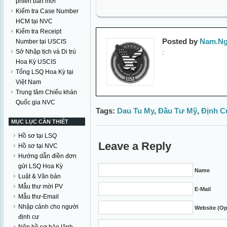
phiên bản mới
Kiểm tra Case Number
HCM tại NVC
Kiểm tra Receipt
Posted by
Nam.Ng
Number tại USCIS
Sở Nhập tịch và Di trú
:
Hoa Kỳ USCIS
Tổng LSQ Hoa Kỳ tại
Việt Nam
Trung tâm Chiếu khán
Quốc gia NVC
Tags:
Dau Tu My
,
Đầu Tư Mỹ
,
Định C
MỤC LỤC CẦN THIẾT
Hồ sơ tại LSQ
Leave a Reply
Hồ sơ tại NVC
Hướng dẫn điền đơn
gửi LSQ Hoa Kỳ
Name
Luật & Văn bản
Mẫu thư mời PV
E-Mail
Mẫu thư-Email
Nhập cảnh cho người
Website (Op
định cư