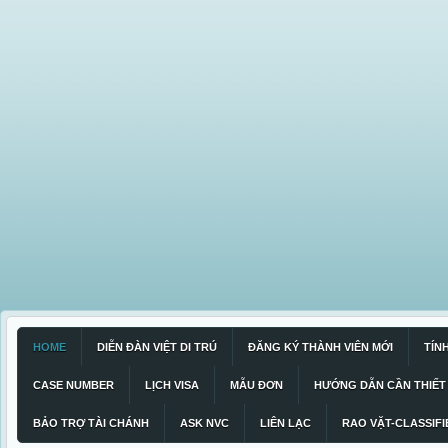
HOME
DIỄN ĐÀN VIỆT DI TRÚ
ĐĂNG KÝ THÀNH VIÊN MỚI
TÍN
CASE NUMBER
LỊCH VISA
MẪU ĐƠN
HƯỚNG DẪN CẦN THIẾT
BẢO TRỢ TÀI CHÁNH
ASK NVC
LIÊN LẠC
RAO VẶT-CLASSIFI