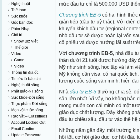
mức đầu tư chỉ là 500.000 USD thô
Nghệ thuật
Thể thao
Chương trình EB-5
có hai hình thức đ
Sức khỏe
gián tiếp (đầu tư uỷ thác). Với diện
Góc bạn đọc
khuyến khích đầu tư (regional center
Phim-Nhạc
nhà đầu tư sẽ được hoàn lại vốn sa
Giải trí
Show Biz Việt
cổ phiếu và được hưởng lãi suất tr
Thế giới
Với
chương trình EB-5
, nhà đầu t
Video
thân dưới 21 tuổi được hưởng đầy đ
Game
Video
Mỹ như sinh sống, học tập và làm việ
Thông tin địa ốc
Mỹ không cần visa, có hai quốc tịch
Tin tức từ báo chí
lượng cuộc sống văn minh, hiện đại v
Nghệ thuật sống
Nhà
đầu tư EB-5
thường chia sẻ, đối
Phật giáo-NT.sống
Sức khỏe-Đời sống
sản lớn nhất. Vì vậy, họ không hẳn 
Thực phẩm-Đời sống
mong muốn con cái mình có một tươ
Mẹo vặt cuộc sống
giáo dục chất lượng. Đây không phải
Rao vặt – Classifieds
đầu tư chiều sâu, đầu tư vào thế hệ 
Account Locked Out
Email Confirm
Những năm gần đây, môi trường kinh 
Update Password
hội tốt, cơ hội giáo dục, cơ hội đầu