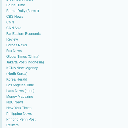
Brunei Time
Burma Daily (Burma)
CBS News
CNN
CNN Asia
Far Eastern Economic
Review
Forbes News
Fox News
Global Times (China)
Jakarta Post (Indonesia)
KCNA News Agency
(North Korea)
Korea Herald
Los Angeles Time
Laos News (Laos)
Money Magazine
NBC News
New York Times
Philippine News
Phnong Penh Post
Reuters