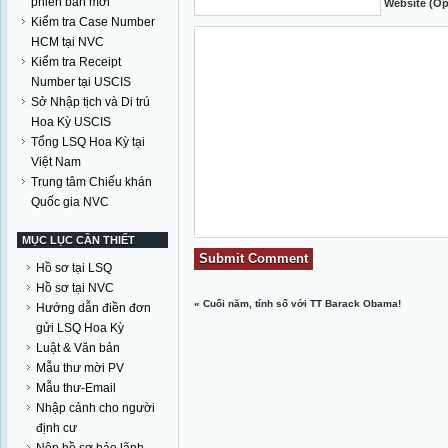
phiên bản mới
Website (Op
Kiểm tra Case Number
HCM tại NVC
Kiểm tra Receipt
Number tại USCIS
Sở Nhập tịch và Di trú
Hoa Kỳ USCIS
Tổng LSQ Hoa Kỳ tại
Việt Nam
Trung tâm Chiếu khán
Quốc gia NVC
MỤC LỤC CẦN THIẾT
Hồ sơ tại LSQ
Hồ sơ tại NVC
«
Cuối năm, tính sổ với TT Barack Obama!
Hướng dẫn điền đơn
gửi LSQ Hoa Kỳ
Luật & Văn bản
Mẫu thư mời PV
Mẫu thư-Email
Nhập cảnh cho người
định cư