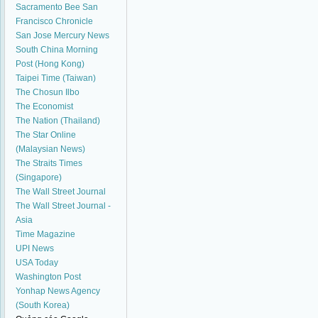
Sacramento Bee
San
Francisco Chronicle
San Jose Mercury News
South China Morning
Post (Hong Kong)
Taipei Time (Taiwan)
The Chosun Ilbo
The Economist
The Nation (Thailand)
The Star Online
(Malaysian News)
The Straits Times
(Singapore)
The Wall Street Journal
The Wall Street Journal -
Asia
Time Magazine
UPI News
USA Today
Washington Post
Yonhap News Agency
(South Korea)