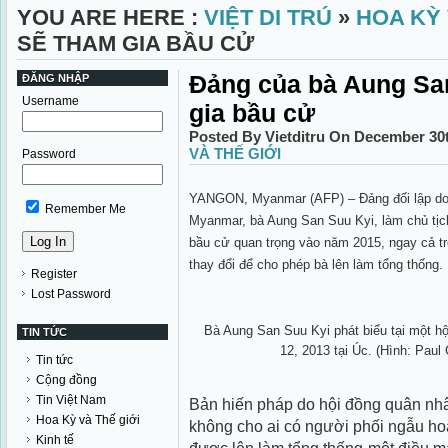
YOU ARE HERE :
VIỆT DI TRÚ
»
HOA KỲ 
SẼ THAM GIA BẦU CỬ
Ðảng của bà Aung Sa
ĐĂNG NHẬP
Username
gia bầu cử
Posted By Vietditru On December 30
VÀ THẾ GIỚI
Password
YANGON, Myanmar (AFP) – Ðảng đối lập do 
Remember Me
Myanmar, bà Aung San Suu Kyi, làm chủ tị
bầu cử quan trọng vào năm 2015, ngay cả t
thay đổi để cho phép bà lên làm tổng thống.
Register
Lost Password
Bà Aung San Suu Kyi phát biểu tại một hộ
TIN TỨC
12, 2013 tại Úc. (Hình: Paul
Tin tức
Cộng đồng
Tin Việt Nam
Bản hiến pháp do hội đồng quân nh
Hoa Kỳ và Thế giới
không cho ai có người phối ngẫu ho
Kinh tế