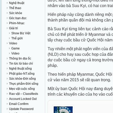
được lên làm tổng thống-một điều m
Nghệ thuật
nhắm vào bà Suu Kyi, có hai con tra
Thể thao
Sức khỏe
Hiến pháp này cũng dành riêng một 
Góc bạn đọc
thành phần quân đội mà không cần p
Phim-Nhạc
Giải trí
Bà Suu Kyi từng liên tục cảnh cáo r
Show Biz Việt
chủ có thể phát triển ở Myanmar và 
Thế giới
tẩy chay cuộc bầu cử Quốc Hội năm
Video
Tuy nhiên một phát ngôn viên của 
Game
Video
(NLD) cho hay sau cuộc họp của đả
Thông tin địa ốc
dự cuộc bầu cử ngay cả trong trường
Tin tức từ báo chí
pháp.
Nghệ thuật sống
Phật giáo-NT.sống
Theo hiến pháp Myanmar, Quốc Hội 
Sức khỏe-Đời sống
cử vào năm 2015 sẽ rất quan trọng.
Thực phẩm-Đời sống
Một ủy ban Quốc Hội nay đang duyệt
Mẹo vặt cuộc sống
trình các khuyến cáo của họ vào cuố
Rao vặt – Classifieds
Account Locked Out
Email Confirm
Update Password