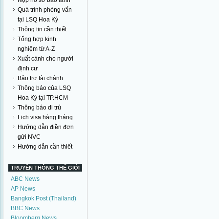
Nộp hồ sơ bảo lãnh
Quá trình phỏng vấn
tại LSQ Hoa Kỳ
Thông tin cần thiết
Tổng hợp kinh
nghiệm từ A-Z
Xuất cảnh cho người
định cư
Bảo trợ tài chánh
Thông báo của LSQ
Hoa Kỳ tại TP.HCM
Thông báo di trú
Lịch visa hàng tháng
Hướng dẫn điền đơn
gửi NVC
Hướng dẫn cần thiết
TRUYỀN THÔNG THẾ GIỚI
ABC News
AP News
Bangkok Post (Thailand)
BBC News
Bloomberg News