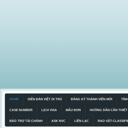
HOME
DIỄN ĐÀN VIỆT DI TRÚ
ĐĂNG KÝ THÀNH VIÊN MỚI
TÍN
CASE NUMBER
LỊCH VISA
MẪU ĐƠN
HƯỚNG DẪN CẦN THIẾT
BẢO TRỢ TÀI CHÁNH
ASK NVC
LIÊN LẠC
RAO VẶT-CLASSIFI