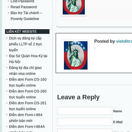
Lost Password
Reset Password
Bảo trợ Tài chánh –
Poverty Guideline
LIÊN KẾT WEBSITE
Dịch vụ đăng ký cấp
Posted by
vietditr
phiếu LLTP số 2 trực
:
tuyến
Đại Sứ Quán Hoa Kỳ tại
Hà Nội
Đăng ký địa chỉ giao
nhận visa online
Điền đơn Form DS-160
trực tuyến online
Điền đơn Form DS-260
Leave a Reply
trực tuyến online
Điền đơn Form DS-261
trực tuyến online
Name
Điền đơn Form I-864
phiên bản mới
E-Mail
Điền đơn Form I-864A