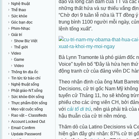
đạo và lòng can đảm của TT và các 
Nghệ thuật
những thất hứa và sự thiếu vắng đị
Thể thao
“Chờ đợi 9 tuần lễ nữa là TT đồng ý 
Sức khỏe
trung bình 1100 người mỗi ngày, củng
Góc bạn đọc
lệnh tống xuất”.
Phim-Nhạc
Giải trí
Show Biz Việt
Thế giới
Video
Bà Lynn Tramonte là phó giám đốc n
Game
Voice” tuyên bố “Đây là hứa hẹn thứ 3
Video
động tranh cử của đảng viên DC hàng
Thông tin địa ốc
Tin tức từ báo chí
Theo nhận định của ông Matt Barreto
Nghệ thuật sống
Decisions, cử tri gốc Nam Mỹ không 
Phật giáo-NT.sống
tuyển cử Tháng 11, họ sẽ không tr
Sức khỏe-Đời sống
phiếu cho các ứng viên CH, bởi đản
Thực phẩm-Đời sống
với
cải tổ di trú
, nên giá phải trả củ
Mẹo vặt cuộc sống
hậu thuẫn của cử tri nền móng.
Rao vặt – Classifieds
Account Locked Out
Thăm dò của Latino Decisions và Ce
Email Confirm
hiện gần đây ghi nhận: 87% cử tri 
Update Password