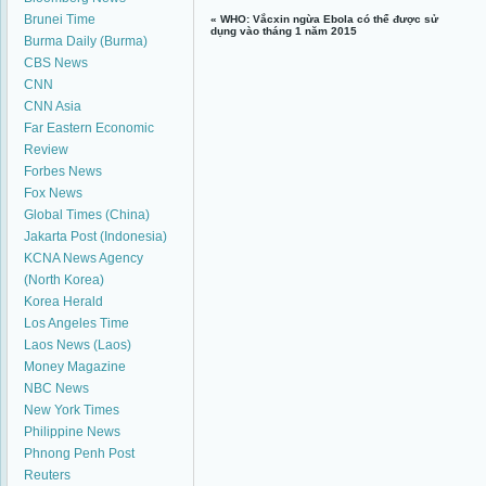
Brunei Time
«
WHO: Vắcxin ngừa Ebola có thể được sử
dụng vào tháng 1 năm 2015
Burma Daily (Burma)
CBS News
CNN
CNN Asia
Far Eastern Economic
Review
Forbes News
Fox News
Global Times (China)
Jakarta Post (Indonesia)
KCNA News Agency
(North Korea)
Korea Herald
Los Angeles Time
Laos News (Laos)
Money Magazine
NBC News
New York Times
Philippine News
Phnong Penh Post
Reuters