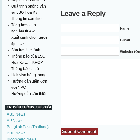
Nộp hồ sơ bảo lãnh
Quá trình phỏng vấn
Leave a Reply
tại LSQ Hoa Kỳ
Thông tin cần thiết
Tổng hợp kinh
Name
nghiệm từ A-Z
Xuất cảnh cho người
E-Mail
định cư
Bảo trợ tài chánh
Website (Op
Thông báo của LSQ
Hoa Kỳ tại TP.HCM
Thông báo di trú
Lịch visa hàng tháng
Hướng dẫn điền đơn
gửi NVC
Hướng dẫn cần thiết
TRUYỀN THÔNG THẾ GIỚI
ABC News
AP News
Bangkok Post (Thailand)
BBC News
Bloomberg News