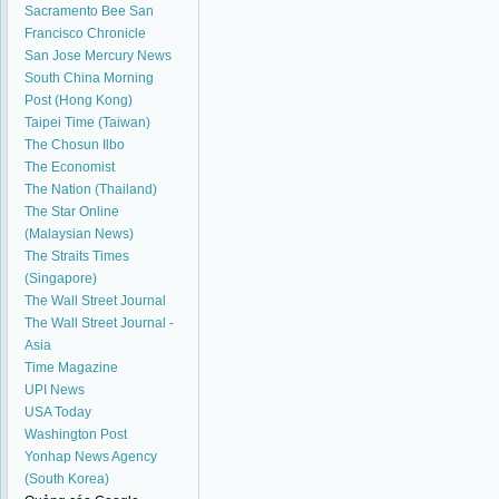
Sacramento Bee
San
Francisco Chronicle
San Jose Mercury News
South China Morning
Post (Hong Kong)
Taipei Time (Taiwan)
The Chosun Ilbo
The Economist
The Nation (Thailand)
The Star Online
(Malaysian News)
The Straits Times
(Singapore)
The Wall Street Journal
The Wall Street Journal -
Asia
Time Magazine
UPI News
USA Today
Washington Post
Yonhap News Agency
(South Korea)