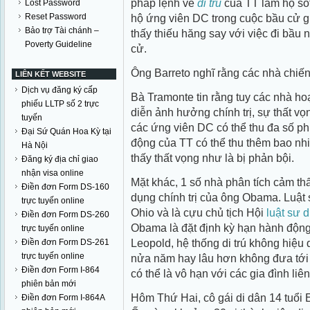
pháp lệnh về
di trú
của TT làm họ sốt
Lost Password
Reset Password
hộ ứng viên DC trong cuộc bầu cử 
Bảo trợ Tài chánh –
thấy thiếu hăng say với việc đi bầu
Poverty Guideline
cử.
Ông Barreto nghĩ rằng các nhà chiến
LIÊN KẾT WEBSITE
Dịch vụ đăng ký cấp
Bà Tramonte tin rằng tuy các nhà hoạ
phiếu LLTP số 2 trực
diễn ảnh hưởng chính trị, sự thất vọn
tuyến
các ứng viên DC có thể thu đa số ph
Đại Sứ Quán Hoa Kỳ tại
động của TT có thể thu thêm bao nhi
Hà Nội
thấy thất vọng như là bị phản bội.
Đăng ký địa chỉ giao
nhận visa online
Mặt khác, 1 số nhà phân tích cảm th
Điền đơn Form DS-160
dụng chính trị của ông Obama. Luật
trực tuyến online
Ohio và là cựu chủ tịch Hội
luật sư di
Điền đơn Form DS-260
Obama là đặt định kỳ hạn hành động
trực tuyến online
Leopold, hệ thống di trú không hiệu 
Điền đơn Form DS-261
trực tuyến online
nửa năm hay lâu hơn không đưa tới t
Điền đơn Form I-864
có thể là vô hạn với các gia đình liê
phiên bản mới
Hôm Thứ Hai, cô gái di dân 14 tuổi 
Điền đơn Form I-864A