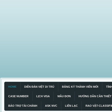
HOME
DIỄN ĐÀN VIỆT DI TRÚ
ĐĂNG KÝ THÀNH VIÊN MỚI
TÍN
CASE NUMBER
LỊCH VISA
MẪU ĐƠN
HƯỚNG DẪN CẦN THIẾT
BẢO TRỢ TÀI CHÁNH
ASK NVC
LIÊN LẠC
RAO VẶT-CLASSIFI