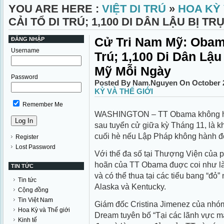
YOU ARE HERE :
VIỆT DI TRÚ
»
HOA KỲ 
CẢI TỔ DI TRÚ; 1,100 DI DÂN LẬU BỊ 
Cử Tri Nam Mỹ: Obam
ĐĂNG NHẬP
Username
Trú; 1,100 Di Dân Lậu
Mỹ Mỗi Ngày
Password
Posted By Nam.Nguyen On October 2
KỲ VÀ THẾ GIỚI
Remember Me
WASHINGTON – TT Obama không h
sau tuyển cử giữa kỳ Tháng 11, là 
cuối hè nếu Lập Pháp không hành đ
Register
Lost Password
Với thế đa số tại Thượng Viện của p
hoãn của TT Obama đuợc coi như là 
TIN TỨC
và có thể thua tại các tiểu bang “đỏ
Tin tức
Alaska và Kentucky.
Cộng đồng
Tin Việt Nam
Giám đốc Cristina Jimenez của nhó
Hoa Kỳ và Thế giới
Dream tuyên bố “Tại các lãnh vực mà
Kinh tế