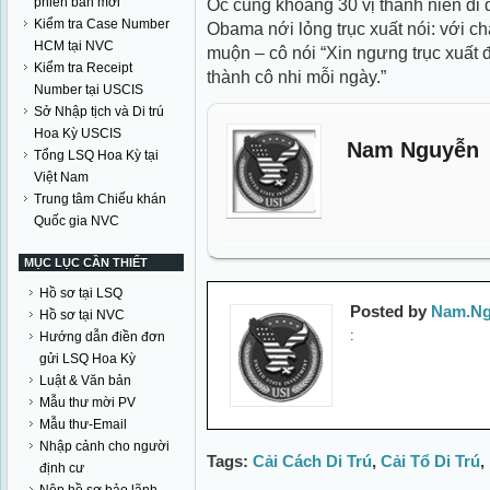
phiên bản mới
Ốc cùng khoảng 30 vị thành niên di 
Kiểm tra Case Number
Obama nới lỏng trục xuất nói: với ch
HCM tại NVC
muộn – cô nói “Xin ngưng trục xuất đ
Kiểm tra Receipt
thành cô nhi mỗi ngày.”
Number tại USCIS
Sở Nhập tịch và Di trú
Hoa Kỳ USCIS
Nam Nguyễn
Tổng LSQ Hoa Kỳ tại
Việt Nam
Trung tâm Chiếu khán
Quốc gia NVC
MỤC LỤC CẦN THIẾT
Hồ sơ tại LSQ
Posted by
Nam.Ng
Hồ sơ tại NVC
:
Hướng dẫn điền đơn
gửi LSQ Hoa Kỳ
Luật & Văn bản
Mẫu thư mời PV
Mẫu thư-Email
Nhập cảnh cho người
Tags:
Cải Cách Di Trú
,
Cải Tổ Di Trú
,
định cư