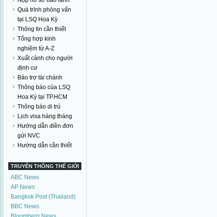
Nộp hồ sơ bảo lãnh
Quá trình phỏng vấn
tại LSQ Hoa Kỳ
Thông tin cần thiết
Tổng hợp kinh
nghiệm từ A-Z
Xuất cảnh cho người
định cư
Bảo trợ tài chánh
Thông báo của LSQ
Hoa Kỳ tại TP.HCM
Thông báo di trú
Lịch visa hàng tháng
Hướng dẫn điền đơn
gửi NVC
Hướng dẫn cần thiết
TRUYỀN THÔNG THẾ GIỚI
ABC News
AP News
Bangkok Post (Thailand)
BBC News
Bloomberg News