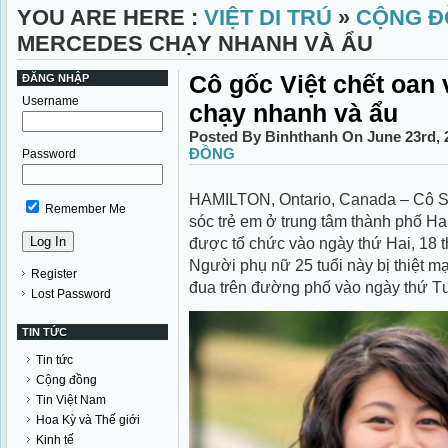
YOU ARE HERE :
VIỆT DI TRÚ
»
CỘNG Đ
MERCEDES CHẠY NHANH VÀ ẨU
Cô gốc Việt chết oan 
ĐĂNG NHẬP
Username
chạy nhanh và ẩu
Posted By Binhthanh On June 23rd, 
ĐỒNG
Password
HAMILTON, Ontario, Canada – Cô S
Remember Me
sóc trẻ em ở trung tâm thành phố Ha
được tổ chức vào ngày thứ Hai, 18 t
Người phụ nữ 25 tuổi này bị thiệt mạ
Register
đua trên đường phố vào ngày thứ Tư
Lost Password
TIN TỨC
Tin tức
Cộng đồng
Tin Việt Nam
Hoa Kỳ và Thế giới
Kinh tế