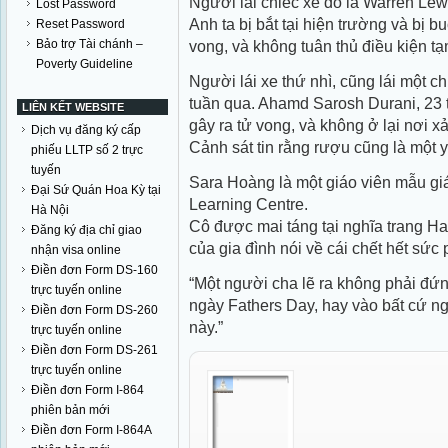
Người lái chiếc xe đó là Warren Lewi
Lost Password
Anh ta bị bắt tại hiện trường và bị bu
Reset Password
Bảo trợ Tài chánh –
vong, và không tuân thủ điều kiện tạm
Poverty Guideline
Người lái xe thứ nhì, cũng lái một c
tuần qua. Ahamd Sarosh Durani, 23 tu
LIÊN KẾT WEBSITE
gây ra tử vong, và không ở lại nơi xả
Dịch vụ đăng ký cấp
Cảnh sát tin rằng rượu cũng là một y
phiếu LLTP số 2 trực
tuyến
Sara Hoàng là một giáo viên mẫu giá
Đại Sứ Quán Hoa Kỳ tại
Learning Centre.
Hà Nội
Cô được mai táng tại nghĩa trang H
Đăng ký địa chỉ giao
của gia đình nói về cái chết hết sức p
nhận visa online
Điền đơn Form DS-160
“Một người cha lẽ ra không phải đứ
trực tuyến online
ngày Fathers Day, hay vào bất cứ n
Điền đơn Form DS-260
này.”
trực tuyến online
Điền đơn Form DS-261
trực tuyến online
Điền đơn Form I-864
phiên bản mới
Điền đơn Form I-864A