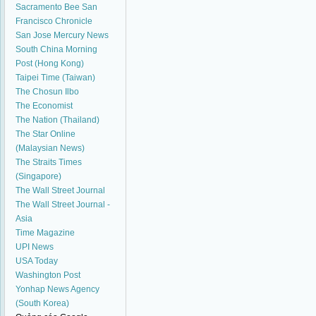
Sacramento Bee
San
Francisco Chronicle
San Jose Mercury News
South China Morning
Post (Hong Kong)
Taipei Time (Taiwan)
The Chosun Ilbo
The Economist
The Nation (Thailand)
The Star Online
(Malaysian News)
The Straits Times
(Singapore)
The Wall Street Journal
The Wall Street Journal -
Asia
Time Magazine
UPI News
USA Today
Washington Post
Yonhap News Agency
(South Korea)