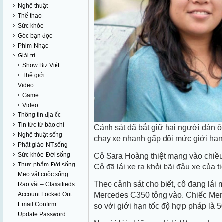
Nghệ thuật
Thể thao
Sức khỏe
Góc bạn đọc
Phim-Nhạc
Giải trí
Show Biz Việt
Thế giới
Video
Game
Video
Thông tin địa ốc
Tin tức từ báo chí
Cảnh sát đã bắt giữ hai người đàn ôn
Nghệ thuật sống
chạy xe nhanh gấp đôi mức giới hạn
Phật giáo-NT.sống
Sức khỏe-Đời sống
Cô Sara Hoàng thiệt mạng vào chiề
Thực phẩm-Đời sống
Cô đã lái xe ra khỏi bãi đậu xe của
Mẹo vặt cuộc sống
Theo cảnh sát cho biết, cô đang lái m
Rao vặt – Classifieds
Mercedes C350 tông vào. Chiếc Mer
Account Locked Out
Email Confirm
so với giới hạn tốc độ hợp pháp là 5
Update Password