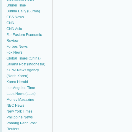
Brunei Time
Burma Daily (Burma)
CBS News
CNN
CNN Asia
Far Eastern Economic
Review
Forbes News
Fox News
Global Times (China)
Jakarta Post (Indonesia)
KCNA News Agency
(North Korea)
Korea Herald
Los Angeles Time
Laos News (Laos)
Money Magazine
NBC News
New York Times
Philippine News
Phnong Penh Post
Reuters