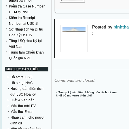
phiên bản mới
Kiểm tra Case Number
HCM tại NVC
Kiểm tra Receipt
Number tại USCIS
Posted by
binhth
Sở Nhập tịch và Di trú
:
Hoa Kỳ USCIS
Tổng LSQ Hoa Kỳ tại
Việt Nam
Trung tâm Chiếu khán
Quốc gia NVC
MỤC LỤC CẦN THIẾT
Hồ sơ tại LSQ
Comments are closed.
Hồ sơ tại NVC
Hướng dẫn điền đơn
«
Trump ký sắc lệnh không còn tách trẻ em
gửi LSQ Hoa Kỳ
khỏi bố mẹ vượt biên giới
Luật & Văn bản
Mẫu thư mời PV
Mẫu thư-Email
Nhập cảnh cho người
định cư