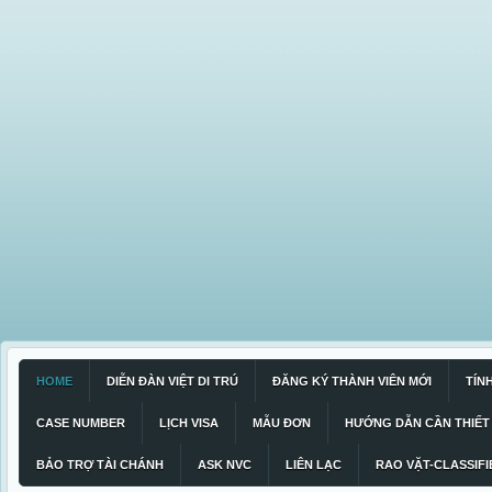
HOME
DIỄN ĐÀN VIỆT DI TRÚ
ĐĂNG KÝ THÀNH VIÊN MỚI
TÍN
CASE NUMBER
LỊCH VISA
MẪU ĐƠN
HƯỚNG DẪN CẦN THIẾT
BẢO TRỢ TÀI CHÁNH
ASK NVC
LIÊN LẠC
RAO VẶT-CLASSIFI