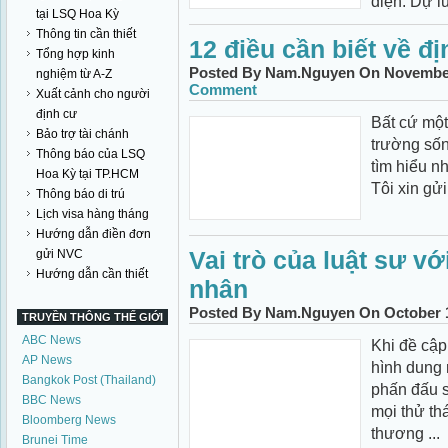
diện. Dự luậ
tại LSQ Hoa Kỳ
Thông tin cần thiết
12 điều cần biết về đ
Tổng hợp kinh
Posted By Nam.Nguyen On November 
nghiệm từ A-Z
Comment
Xuất cảnh cho người
định cư
Bất cứ một
Bảo trợ tài chánh
trường sốn
Thông báo của LSQ
tìm hiểu n
Hoa Kỳ tại TP.HCM
Tôi xin gửi
Thông báo di trú
Lịch visa hàng tháng
Hướng dẫn điền đơn
Vai trò của luật sư v
gửi NVC
Hướng dẫn cần thiết
nhân
Posted By Nam.Nguyen On October 1
TRUYỀN THÔNG THẾ GIỚI
ABC News
Khi đề cập
AP News
hình dung 
Bangkok Post (Thailand)
phấn đấu 
BBC News
mọi thử th
Bloomberg News
thương ...
Brunei Time