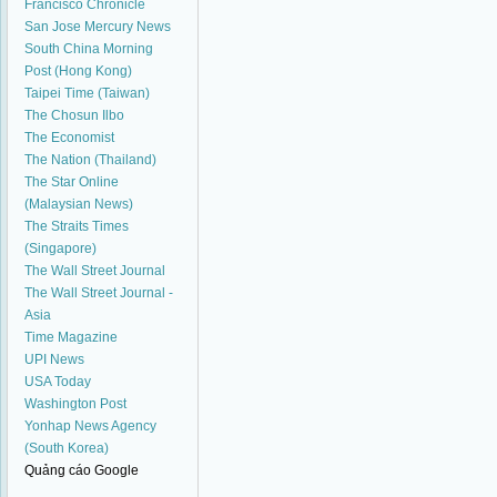
Francisco Chronicle
San Jose Mercury News
South China Morning
Post (Hong Kong)
Taipei Time (Taiwan)
The Chosun Ilbo
The Economist
The Nation (Thailand)
The Star Online
(Malaysian News)
The Straits Times
(Singapore)
The Wall Street Journal
The Wall Street Journal -
Asia
Time Magazine
UPI News
USA Today
Washington Post
Yonhap News Agency
(South Korea)
Quảng cáo Google