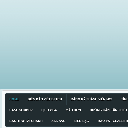
HOME
DIỄN ĐÀN VIỆT DI TRÚ
ĐĂNG KÝ THÀNH VIÊN MỚI
TÍN
CASE NUMBER
LỊCH VISA
MẪU ĐƠN
HƯỚNG DẪN CẦN THIẾT
BẢO TRỢ TÀI CHÁNH
ASK NVC
LIÊN LẠC
RAO VẶT-CLASSIFI