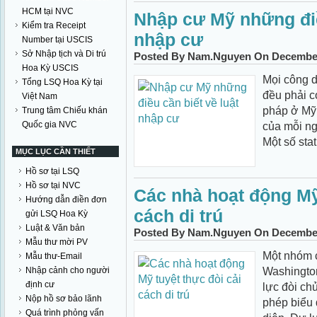
HCM tại NVC
Nhập cư Mỹ những điề
Kiểm tra Receipt
nhập cư
Number tại USCIS
Sở Nhập tịch và Di trú
Posted By Nam.Nguyen On December 
Hoa Kỳ USCIS
Mọi công d
Tổng LSQ Hoa Kỳ tại
đều phải c
Việt Nam
pháp ở Mỹ.
Trung tâm Chiếu khán
Quốc gia NVC
của mỗi ng
Một số stat
MỤC LỤC CẦN THIẾT
Hồ sơ tại LSQ
Hồ sơ tại NVC
Các nhà hoạt động Mỹ 
Hướng dẫn điền đơn
cách di trú
gửi LSQ Hoa Kỳ
Luật & Văn bản
Posted By Nam.Nguyen On December 
Mẫu thư mời PV
Một nhóm c
Mẫu thư-Email
Washington
Nhập cảnh cho người
định cư
lực đòi ch
Nộp hồ sơ bảo lãnh
phép biểu q
Quá trình phỏng vấn