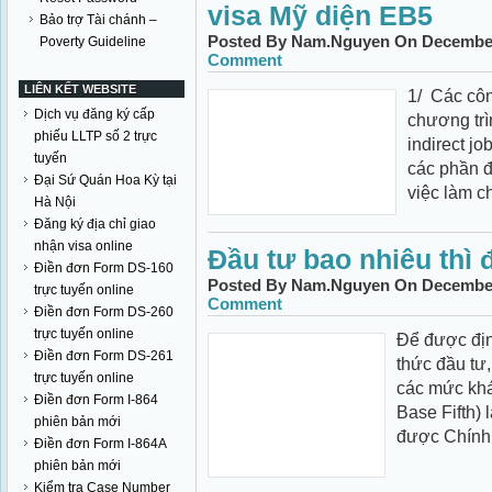
visa Mỹ diện EB5
Bảo trợ Tài chánh –
Posted By Nam.Nguyen On December 
Poverty Guideline
Comment
LIÊN KẾT WEBSITE
1/ Các công
Dịch vụ đăng ký cấp
chương trì
phiếu LLTP số 2 trực
indirect j
tuyến
các phần đ
Đại Sứ Quán Hoa Kỳ tại
việc làm ch
Hà Nội
Đăng ký địa chỉ giao
nhận visa online
Đầu tư bao nhiêu thì 
Điền đơn Form DS-160
Posted By Nam.Nguyen On December 
trực tuyến online
Comment
Điền đơn Form DS-260
trực tuyến online
Để được địn
Điền đơn Form DS-261
thức đầu tư,
trực tuyến online
các mức khá
Điền đơn Form I-864
Base Fifth) 
phiên bản mới
được Chính 
Điền đơn Form I-864A
phiên bản mới
Kiểm tra Case Number