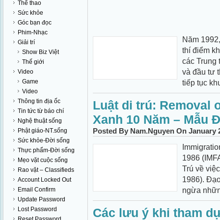
Thể thao
Sức khỏe
Góc bạn đọc
Phim-Nhạc
Năm 1992,
Giải trí
thí điểm k
Show Biz Việt
các Trung 
Thế giới
và đầu tư 
Video
Game
tiếp tục kh
Video
Thông tin địa ốc
Luật di trú: Removal 
Tin tức từ báo chí
Xanh 10 Năm – Mẫu Ðơ
Nghệ thuật sống
Posted By Nam.Nguyen On January 2
Phật giáo-NT.sống
Sức khỏe-Đời sống
Immigrati
Thực phẩm-Đời sống
1986 (IMFA
Mẹo vặt cuộc sống
Trú về việ
Rao vặt – Classifieds
1986). Ðạo
Account Locked Out
ngừa những
Email Confirm
Update Password
Lost Password
Các lưu ý khi tham d
Reset Password