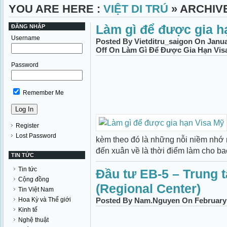
YOU ARE HERE :
VIỆT DI TRÚ
» ARCHIV
Làm gì để được gia h
ĐĂNG NHẬP
Username
Posted By Vietditru_saigon On Janua
Off
On Làm Gì Để Được Gia Hạn Vis
Password
Remember Me
Register
Lost Password
kèm theo đó là những nỗi niềm nhớ 
đến xuân về là thời điểm làm cho bao
TIN TỨC
Tin tức
Đầu tư EB-5 – Trung 
Cộng đồng
(Regional Center)
Tin Việt Nam
Hoa Kỳ và Thế giới
Posted By Nam.Nguyen On February 
Kinh tế
Nghệ thuật