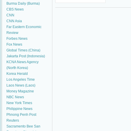
Burma Daily (Burma)
CBS News
CNN
CNN Asia
Far Eastern Economic
Review
Forbes News
Fox News
Global Times (China)
Jakarta Post (Indonesia)
KCNA News Agency
(North Korea)
Korea Herald
Los Angeles Time
Laos News (Laos)
Money Magazine
NBC News
New York Times
Philippine News
Phnong Penh Post
Reuters
Sacramento Bee
San