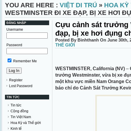
YOU ARE HERE :
VIỆT DI TRÚ
»
HOA KỲ 
WESTMINSTER ĐI XE ĐẠP, BỊ XE HƠI Đ
Cựu cảnh sát trưởng 
ĐĂNG NHẬP
Username
đạp, bị xe hơi đụng c
Posted By Binhthanh On June 30th, 
THẾ GIỚI
Password
Remember Me
WESTMINSTER, California (NV)
–
trưởng Westminster, vừa bị xe đụng
Register
một khu vực miền Nam Orange Co
Lost Password
báo chí do Cảnh Sát Trưởng Kevin 
TIN TỨC
Tin tức
Cộng đồng
Tin Việt Nam
Hoa Kỳ và Thế giới
Kinh tế