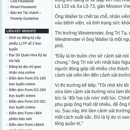
Lost Password
Lộ 133 và Xa Lộ 73, gần Mission Vie
Reset Password
Bảo trợ Tài chánh –
Ông Waller bị chết tại chỗ, nhân vi
Poverty Guideline
vào bệnh viện, và tình trạng sức kh
LIÊN KẾT WEBSITE
Thị trưởng Westminster, ông Trí Tạ, 
Dịch vụ đăng ký cấp
Westminster vì ông Waller là một n
phiếu LLTP số 2 trực
phố.
tuyến
Đại Sứ Quán Hoa Kỳ tại
“Ðây là tin buồn cho sở cảnh sát nói
Hà Nội
chung,” ông Trí nói với nhật báo Ngư
Đăng ký địa chỉ giao
người đóng góp rất nhiều cho thành 
nhận visa online
cảnh sát viên lên đến cảnh sát trưởng,
Điền đơn Form DS-160
trực tuyến online
Vị thị trưởng kể tiếp: “Tôi nhớ khi tô
Điền đơn Form DS-260
vừa làm cảnh sát trưởng vừa làm tổn
trực tuyến online
tức là ‘đội hai cái nón’ một lúc. Chín
Điền đơn Form DS-261
phụ giúp ông Hall rất nhiều, để ông 
trực tuyến online
vụ. Sau này, khi làm cảnh sát trưởn
Điền đơn Form I-864
một cách xuất sắc. Ðó là lý do vì sa
phiên bản mới
tổng quản trị.”
Điền đơn Form I-864A