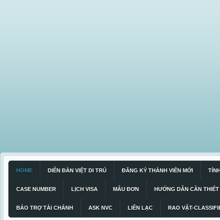
HOME
DIỄN ĐÀN VIỆT DI TRÚ
ĐĂNG KÝ THÀNH VIÊN MỚI
TÍN
CASE NUMBER
LỊCH VISA
MẪU ĐƠN
HƯỚNG DẪN CẦN THIẾT
BẢO TRỢ TÀI CHÁNH
ASK NVC
LIÊN LẠC
RAO VẶT-CLASSIFI