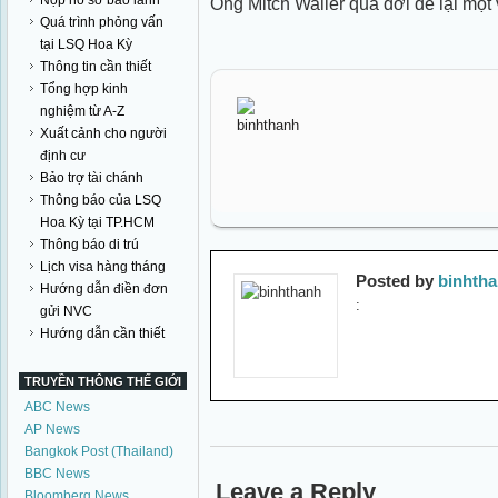
Nộp hồ sơ bảo lãnh
Ông Mitch Waller qua đời để lại một
Quá trình phỏng vấn
tại LSQ Hoa Kỳ
Thông tin cần thiết
Tổng hợp kinh
nghiệm từ A-Z
Xuất cảnh cho người
định cư
Bảo trợ tài chánh
Thông báo của LSQ
Hoa Kỳ tại TP.HCM
Thông báo di trú
Lịch visa hàng tháng
Posted by
binhth
Hướng dẫn điền đơn
:
gửi NVC
Hướng dẫn cần thiết
TRUYỀN THÔNG THẾ GIỚI
ABC News
AP News
Bangkok Post (Thailand)
BBC News
Leave a Reply
Bloomberg News