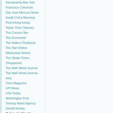
Sacramento Bee
San
Francisco Chronicle
San Jose Mercury News
South China Morning
Post (Hong Kong)
Taipei Time (Taiwan)
The Chosun Ilbo
The Economist
The Nation (Thailand)
The Star Online
(Malaysian News)
The Straits Times
(Singapore)
The Wall Street Journal
The Wall Street Journal -
Asia
Time Magazine
UPI News
USA Today
Washington Post
Yonhap News Agency
(South Korea)