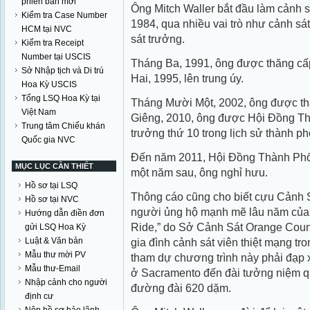
phiên bản mới
Ông Mitch Waller bắt đầu làm cảnh 
Kiểm tra Case Number
1984, qua nhiều vai trò như cảnh sát 
HCM tại NVC
sát trưởng.
Kiểm tra Receipt
Number tại USCIS
Tháng Ba, 1991, ông được thăng cấp
Sở Nhập tịch và Di trú
Hai, 1995, lên trung úy.
Hoa Kỳ USCIS
Tổng LSQ Hoa Kỳ tại
Tháng Mười Một, 2002, ông được thă
Việt Nam
Giêng, 2010, ông được Hội Ðồng Th
Trung tâm Chiếu khán
trưởng thứ 10 trong lịch sử thành ph
Quốc gia NVC
Ðến năm 2011, Hội Ðồng Thành Phố 
MỤC LỤC CẦN THIẾT
một năm sau, ông nghỉ hưu.
Hồ sơ tại LSQ
Thông cáo cũng cho biết cựu Cảnh S
Hồ sơ tại NVC
người ủng hộ mạnh mẽ lâu năm của 
Hướng dẫn điền đơn
Ride,” do Sở Cảnh Sát Orange Coun
gửi LSQ Hoa Kỳ
Luật & Văn bản
gia đình cảnh sát viên thiệt mạng tr
Mẫu thư mời PV
tham dự chương trình này phải đạp 
Mẫu thư-Email
ở Sacramento đến đài tưởng niệm q
Nhập cảnh cho người
đường đài 620 dặm.
định cư