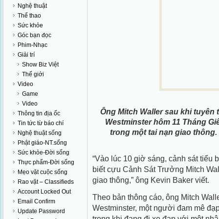
Nghệ thuật
Thể thao
Sức khỏe
Góc bạn đọc
Phim-Nhạc
Giải trí
Show Biz Việt
Thế giới
Video
Game
Video
Ông Mitch Waller sau khi tuyên
Thông tin địa ốc
Westminster hôm 11 Tháng Giê
Tin tức từ báo chí
trong một tai nạn giao thông.
Nghệ thuật sống
Phật giáo-NT.sống
Sức khỏe-Đời sống
“Vào lúc 10 giờ sáng, cảnh sát tiểu b
Thực phẩm-Đời sống
biết cựu Cảnh Sát Trưởng Mitch Wall
Mẹo vặt cuộc sống
giao thông,” ông Kevin Baker viết.
Rao vặt – Classifieds
Account Locked Out
Theo bản thông cáo, ông Mitch Waller
Email Confirm
Westminster, một người đam mê đạp 
Update Password
trong khi đang đi xe đạp với một nh