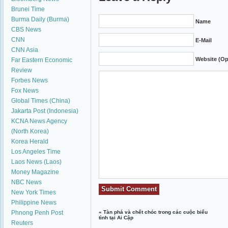
Brunei Time
Burma Daily (Burma)
Name
CBS News
CNN
E-Mail
CNN Asia
Website (Op
Far Eastern Economic
Review
Forbes News
Fox News
Global Times (China)
Jakarta Post (Indonesia)
KCNA News Agency
(North Korea)
Korea Herald
Los Angeles Time
Laos News (Laos)
Money Magazine
NBC News
New York Times
Philippine News
Phnong Penh Post
«
Tàn phá và chết chóc trong các cuộc biểu
tình tại Ai Cập
Reuters