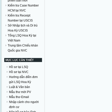
phiên bản mới
Kiểm tra Case Number
HCM tại NVC
Kiểm tra Receipt
Number tại USCIS
Sở Nhập tịch và Di trú
Hoa Kỳ USCIS
Tổng LSQ Hoa Kỳ tại
Việt Nam
Trung tâm Chiếu khán
Quốc gia NVC
MỤC LỤC CẦN THIẾT
Hồ sơ tại LSQ
Hồ sơ tại NVC
Hướng dẫn điền đơn
gửi LSQ Hoa Kỳ
Luật & Văn bản
Mẫu thư mời PV
Mẫu thư-Email
Nhập cảnh cho người
định cư