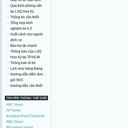
Nộp hồ sơ bảo lãnh
Quá trình phỏng vấn
tại LSQ Hoa Kỳ
Thông tin cần thiết
Tổng hợp kinh
nghiệm từ A-Z
Xuất cảnh cho người
định cư
Bảo trợ tài chánh
Thông báo của LSQ
Hoa Kỳ tại TP.HCM
Thông báo di trú
Lịch visa hàng tháng
Hướng dẫn điền đơn
gửi NVC
Hướng dẫn cần thiết
TRUYỀN THÔNG THẾ GIỚI
ABC News
AP News
Bangkok Post (Thailand)
BBC News
Bloomberg News