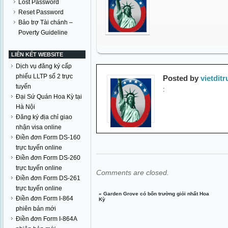
Lost Password
Reset Password
Bảo trợ Tài chánh –
Poverty Guideline
LIÊN KẾT WEBSITE
Dịch vụ đăng ký cấp
phiếu LLTP số 2 trực
Posted by
vietditr
tuyến
:
Đại Sứ Quán Hoa Kỳ tại
Hà Nội
Đăng ký địa chỉ giao
nhận visa online
Điền đơn Form DS-160
trực tuyến online
Điền đơn Form DS-260
trực tuyến online
Comments are closed.
Điền đơn Form DS-261
trực tuyến online
«
Garden Grove có bốn trường giỏi nhất Hoa
Điền đơn Form I-864
Kỳ
phiên bản mới
Điền đơn Form I-864A