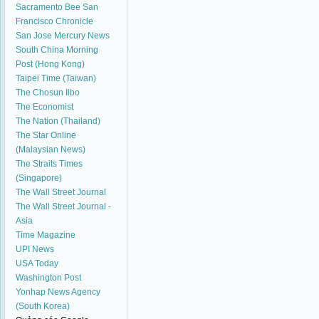
Sacramento Bee
San
Francisco Chronicle
San Jose Mercury News
South China Morning
Post (Hong Kong)
Taipei Time (Taiwan)
The Chosun Ilbo
The Economist
The Nation (Thailand)
The Star Online
(Malaysian News)
The Straits Times
(Singapore)
The Wall Street Journal
The Wall Street Journal -
Asia
Time Magazine
UPI News
USA Today
Washington Post
Yonhap News Agency
(South Korea)