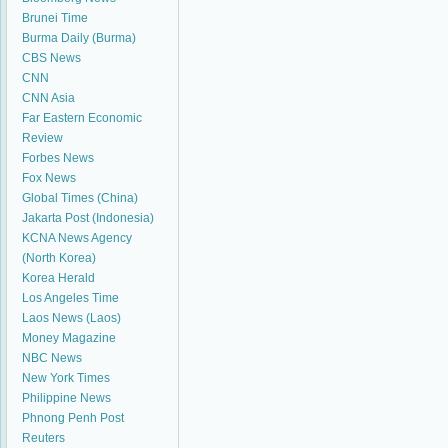
Brunei Time
Burma Daily (Burma)
CBS News
CNN
CNN Asia
Far Eastern Economic
Review
Forbes News
Fox News
Global Times (China)
Jakarta Post (Indonesia)
KCNA News Agency
(North Korea)
Korea Herald
Los Angeles Time
Laos News (Laos)
Money Magazine
NBC News
New York Times
Philippine News
Phnong Penh Post
Reuters