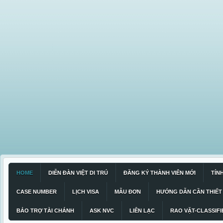
HOME
DIỄN ĐÀN VIỆT DI TRÚ
ĐĂNG KÝ THÀNH VIÊN MỚI
TÍN
CASE NUMBER
LỊCH VISA
MẪU ĐƠN
HƯỚNG DẪN CẦN THIẾT
BẢO TRỢ TÀI CHÁNH
ASK NVC
LIÊN LẠC
RAO VẶT-CLASSIFI