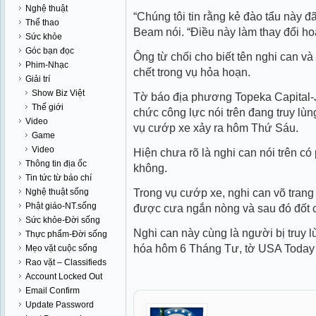
Nghệ thuật
“Chúng tôi tin rằng kẻ đào tẩu này đ
Thể thao
Beam nói. “Điều này làm thay đổi hoà
Sức khỏe
Góc bạn đọc
Ông từ chối cho biết tên nghi can và 
Phim-Nhạc
chết trong vụ hỏa hoạn.
Giải trí
Show Biz Việt
Tờ báo địa phương Topeka Capital-J
Thế giới
chức công lực nói trên đang truy lùn
Video
vụ cướp xe xảy ra hôm Thứ Sáu.
Game
Video
Hiện chưa rõ là nghi can nói trên c
Thông tin địa ốc
không.
Tin tức từ báo chí
Trong vụ cướp xe, nghi can võ tra
Nghệ thuật sống
Phật giáo-NT.sống
được cưa ngắn nòng và sau đó đốt c
Sức khỏe-Đời sống
Nghi can này cùng là người bị truy 
Thực phẩm-Đời sống
hóa hôm 6 Tháng Tư, tờ USA Today 
Mẹo vặt cuộc sống
Rao vặt – Classifieds
Account Locked Out
Email Confirm
Update Password