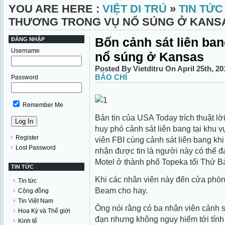
YOU ARE HERE :
VIỆT DI TRÚ
»
TIN TỨC
THƯƠNG TRONG VỤ NỔ SÚNG Ở KANS
Bốn cảnh sát liên ban
ĐĂNG NHẬP
Username
nổ súng ở Kansas
Posted By Vietditru On April 25th, 2
BÁO CHÍ
Password
Remember Me
Bản tin của USA Today trích thuật lờ
huy phó cảnh sát liên bang tại khu 
Register
viên FBI cùng cảnh sát liên bang khi
Lost Password
nhận được tin là người này có thể 
Motel ở thành phố Topeka tối Thứ B
TIN TỨC
Khi các nhân viên này đến cửa phòng
Tin tức
Beam cho hay.
Cộng đồng
Tin Việt Nam
Ông nói rằng có ba nhân viên cảnh s
Hoa Kỳ và Thế giới
đạn nhưng không nguy hiểm tới tính
Kinh tế