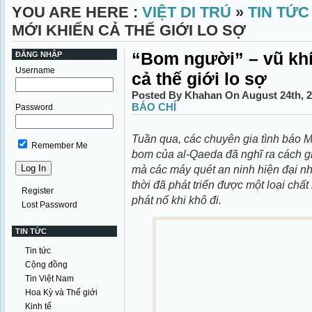
YOU ARE HERE :
VIỆT DI TRÚ
»
TIN TỨC
MỚI KHIẾN CẢ THẾ GIỚI LO SỢ
“Bom người” – vũ khí
ĐĂNG NHẬP
Username
cả thế giới lo sợ
Posted By Khahan On August 24th, 
BÁO CHÍ
Password
Tuần qua, các chuyên gia tình báo 
Remember Me
bom của al-Qaeda đã nghĩ ra cách gi
mà các máy quét an ninh hiện đại nh
thời đã phát triển được một loại chất
Register
phát nổ khi khô đi.
Lost Password
TIN TỨC
Tin tức
Cộng đồng
Tin Việt Nam
Hoa Kỳ và Thế giới
Kinh tế