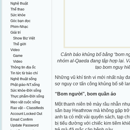
Nghệ thuật
Thể thao
Sức khỏe
Góc bạn đọc
Phim-Nhạc
Giải trí
Show Biz Việt
Thế giới
Video
Cảnh báo khủng bố bằng “bom ngư
Game
nhóm al-Qaeda đang tập hợp lại. Và
Video
tạo bom nguy hiể
Thông tin địa ốc
Tin tức từ báo chí
Những vũ khí tinh vi mới nhất này đ
Nghệ thuật sống
sợ nguy cơ tấn công khủng bố sẽ lan 
Phật giáo-NT.sống
Sức khỏe-Đời sống
“Bom người”, bom quần áo
Thực phẩm-Đời sống
Mẹo vặt cuộc sống
Một thanh niên trẻ mày râu nhẵn nhụ
Rao vặt – Classifieds
sân bay Heathrow mà không gặp trở 
Account Locked Out
anh ta có một vài quyển sách, tạp c
Email Confirm
bị tiểu đường với chiếc kim tiêm kh
Update Password
trẻ mà đã mắc căn bệnh này.