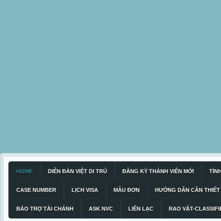
HOME
DIỄN ĐÀN VIỆT DI TRÚ
ĐĂNG KÝ THÀNH VIÊN MỚI
TÍN
CASE NUMBER
LỊCH VISA
MẪU ĐƠN
HƯỚNG DẪN CẦN THIẾT
BẢO TRỢ TÀI CHÁNH
ASK NVC
LIÊN LẠC
RAO VẶT-CLASSIFI