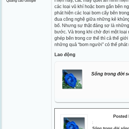
Hiện nay, các máy quét an ninh hiện
Quảng cáo Google
các loại vũ khí hoặc bom gắn bên n
phát hiện các loại bom cấy bên tron
đua công nghệ giữa những kẻ khủng
bố. Nhưng sự thật đáng sợ là những
bước. Và trong khi chờ đợi một loạ
ghép bên trong cơ thể thì cả thế gi
những quả “bom người” có thể phát n
Lao động
Sống trong đời s
Posted
:
Sống trong đời sống