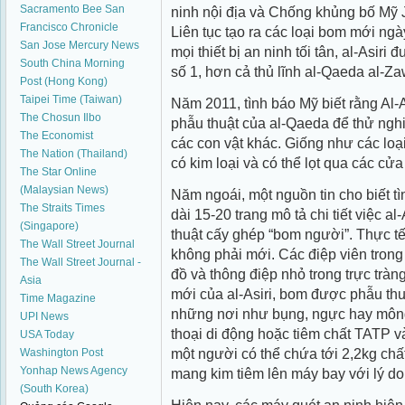
Sacramento Bee
San
ninh nội địa và Chống khủng bố Mỹ 
Francisco Chronicle
Liên tục tạo ra các loại bom mới ngà
San Jose Mercury News
mọi thiết bị an ninh tối tân, al-Asir
South China Morning
số 1, hơn cả thủ lĩnh al-Qaeda al-Za
Post (Hong Kong)
Taipei Time (Taiwan)
Năm 2011, tình báo Mỹ biết rằng Al-A
The Chosun Ilbo
phẫu thuật của al-Qaeda để thử nghi
The Economist
các con vật khác. Giống như các lo
The Nation (Thailand)
có kim loại và có thể lọt qua các cửa
The Star Online
(Malaysian News)
Năm ngoái, một nguồn tin cho biết t
The Straits Times
dài 15-20 trang mô tả chi tiết việc al-
(Singapore)
thuật cấy ghép “bom người”. Thực tế
The Wall Street Journal
không phải mới. Các điệp viên trong
The Wall Street Journal -
đồ và thông điệp nhỏ trong trực tràn
Asia
mới của al-Asiri, bom được phẫu th
Time Magazine
những nơi như bụng, ngực hay mông
UPI News
thoại di động hoặc tiêm chất TATP v
USA Today
một người có thể chứa tới 2,2kg chấ
Washington Post
Yonhap News Agency
mang kim tiêm lên máy bay với lý do
(South Korea)