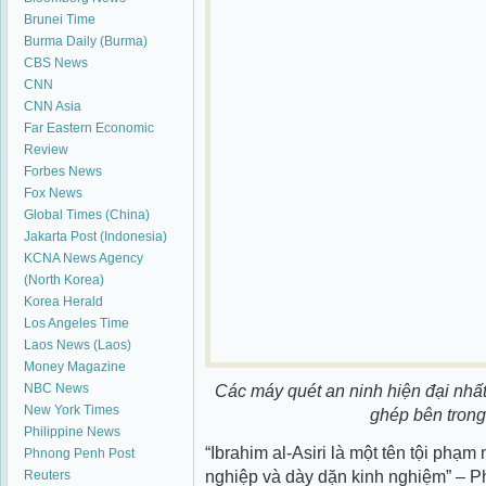
Brunei Time
Burma Daily (Burma)
CBS News
CNN
CNN Asia
Far Eastern Economic
Review
Forbes News
Fox News
Global Times (China)
Jakarta Post (Indonesia)
KCNA News Agency
(North Korea)
Korea Herald
Los Angeles Time
Laos News (Laos)
Money Magazine
NBC News
Các máy quét an ninh hiện đại nhấ
New York Times
ghép bên trong
Philippine News
“Ibrahim al-Asiri là một tên tội ph
Phnong Penh Post
nghiệp và dày dặn kinh nghiệm” – P
Reuters