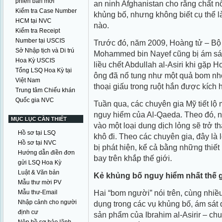
phiên bản mới
an ninh Afghanistan cho rằng chất n
Kiểm tra Case Number
khủng bố, nhưng không biết cụ thể l
HCM tại NVC
nào.
Kiểm tra Receipt
Number tại USCIS
Trước đó, năm 2009, Hoàng tử – Bộ 
Sở Nhập tịch và Di trú
Mohammed bin Nayef cũng bị ám sát
Hoa Kỳ USCIS
liều chết Abdullah al-Asiri khi gặp H
Tổng LSQ Hoa Kỳ tại
ông đã nổ tung như một quả bom nhỏ 
Việt Nam
thoại giấu trong ruột hắn được kích 
Trung tâm Chiếu khán
Quốc gia NVC
Tuần qua, các chuyên gia Mỹ tiết lộ 
nguy hiểm của Al-Qaeda. Theo đó, 
MỤC LỤC CẦN THIẾT
vào một loại dung dịch lỏng sẽ trở 
Hồ sơ tại LSQ
khô đi. Theo các chuyên gia, đây là 
Hồ sơ tại NVC
bị phát hiện, kể cả bằng những thiết 
Hướng dẫn điền đơn
bay trên khắp thế giới.
gửi LSQ Hoa Kỳ
Luật & Văn bản
Kẻ khủng bố nguy hiểm nhất thế g
Mẫu thư mời PV
Hai “bom người” nói trên, cùng nhiề
Mẫu thư-Email
Nhập cảnh cho người
dụng trong các vụ khủng bố, ám sát 
định cư
sản phẩm của Ibrahim al-Asirir – ch