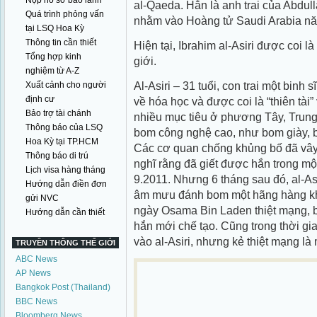
Nộp hồ sơ bảo lãnh
al-Qaeda. Hắn là anh trai của Abdull
Quá trình phỏng vấn
nhằm vào Hoàng tử Saudi Arabia n
tại LSQ Hoa Kỳ
Thông tin cần thiết
Hiện tại, Ibrahim al-Asiri được coi 
Tổng hợp kinh
giới.
nghiệm từ A-Z
Al-Asiri – 31 tuổi, con trai một binh
Xuất cảnh cho người
định cư
về hóa học và được coi là “thiên tài
Bảo trợ tài chánh
nhiều mục tiêu ở phương Tây, Trun
Thông báo của LSQ
bom công nghệ cao, như bom giày, b
Hoa Kỳ tại TP.HCM
Các cơ quan chống khủng bố đã vây 
Thông báo di trú
nghĩ rằng đã giết được hắn trong m
Lịch visa hàng tháng
9.2011. Nhưng 6 tháng sau đó, al-As
Hướng dẫn điền đơn
âm mưu đánh bom một hãng hàng khô
gửi NVC
ngày Osama Bin Laden thiệt mạng, bằ
Hướng dẫn cần thiết
hắn mới chế tạo. Cũng trong thời gi
vào al-Asiri, nhưng kẻ thiệt mạng là
TRUYỀN THÔNG THẾ GIỚI
ABC News
AP News
Bangkok Post (Thailand)
BBC News
Bloomberg News