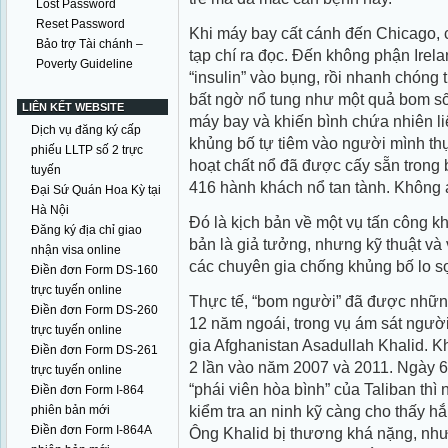
Lost Password
Reset Password
Khi máy bay cất cánh đến Chicago, c
Bảo trợ Tài chánh –
tạp chí ra đọc. Đến không phận Irela
Poverty Guideline
“insulin” vào bụng, rồi nhanh chóng t
bất ngờ nổ tung như một quả bom sốn
LIÊN KẾT WEBSITE
máy bay và khiến bình chứa nhiên liệ
Dịch vụ đăng ký cấp
khủng bố tự tiêm vào người mình thự
phiếu LLTP số 2 trực
hoạt chất nổ đã được cấy sẵn trong
tuyến
416 hành khách nổ tan tành. Không a
Đại Sứ Quán Hoa Kỳ tại
Hà Nội
Đó là kịch bản về một vụ tấn công k
Đăng ký địa chỉ giao
bản là giả tưởng, nhưng kỹ thuật và v
nhận visa online
các chuyên gia chống khủng bố lo s
Điền đơn Form DS-160
trực tuyến online
Thực tế, “bom người” đã được nhữn
Điền đơn Form DS-260
12 năm ngoái, trong vụ ám sát ngư
trực tuyến online
gia Afghanistan Asadullah Khalid. Kh
Điền đơn Form DS-261
2 lần vào năm 2007 và 2011. Ngày 6.
trực tuyến online
“phái viên hòa bình” của Taliban thì
Điền đơn Form I-864
kiểm tra an ninh kỹ càng cho thấy h
phiên bản mới
Điền đơn Form I-864A
Ông Khalid bị thương khá nặng, như