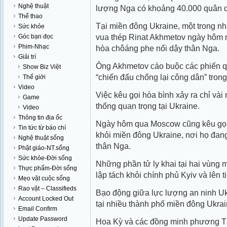
Nghệ thuật
lượng Nga có khoảng 40.000 quân dọ
Thể thao
Tại miền đông Ukraine, một trong n
Sức khỏe
vua thép Rinat Akhmetov ngày hôm n
Góc bạn đọc
Phim-Nhạc
hòa chôáng phe nổi dậy thân Nga.
Giải trí
Ông Akhmetov cáo buộc các phiến q
Show Biz Việt
“chiến đấu chống lại công dân” trong
Thế giới
Video
Việc kêu gọi hòa bình xảy ra chỉ và
Game
thống quan trọng tại Ukraine.
Video
Thông tin địa ốc
Ngày hôm qua Moscow cũng kêu gọi K
Tin tức từ báo chí
khỏi miền đông Ukraine, nơi họ đang
Nghệ thuật sống
thân Nga.
Phật giáo-NT.sống
Sức khỏe-Đời sống
Những phần tử ly khai tại hai vùng 
Thực phẩm-Đời sống
lập tách khỏi chính phủ Kyiv và lên 
Mẹo vặt cuộc sống
Rao vặt – Classifieds
Bạo động giữa lực lượng an ninh Uk
Account Locked Out
tại nhiều thành phố miền đông Ukrai
Email Confirm
Update Password
Hoa Kỳ và các đồng minh phương T