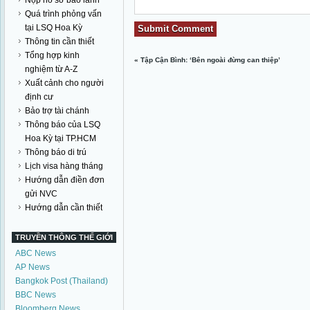
Nộp hồ sơ bảo lãnh
Quá trình phỏng vấn
tại LSQ Hoa Kỳ
Thông tin cần thiết
Tổng hợp kinh
«
Tập Cận Bình: ‘Bên ngoài đừng can thiệp’
nghiệm từ A-Z
Xuất cảnh cho người
định cư
Bảo trợ tài chánh
Thông báo của LSQ
Hoa Kỳ tại TP.HCM
Thông báo di trú
Lịch visa hàng tháng
Hướng dẫn điền đơn
gửi NVC
Hướng dẫn cần thiết
TRUYỀN THÔNG THẾ GIỚI
ABC News
AP News
Bangkok Post (Thailand)
BBC News
Bloomberg News