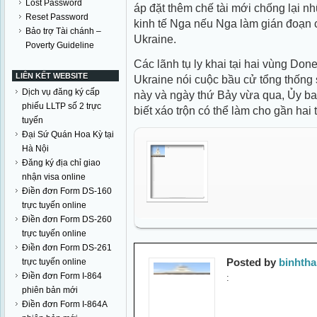
Lost Password
áp đặt thêm chế tài mới chống lại n
Reset Password
kinh tế Nga nếu Nga làm gián đoạn 
Bảo trợ Tài chánh –
Ukraine.
Poverty Guideline
Các lãnh tụ ly khai tại hai vùng Do
LIÊN KẾT WEBSITE
Ukraine nói cuộc bầu cử tổng thống 
Dịch vụ đăng ký cấp
này và ngày thứ Bảy vừa qua, Ủy b
phiếu LLTP số 2 trực
biết xáo trộn có thể làm cho gần hai 
tuyến
Đại Sứ Quán Hoa Kỳ tại
Hà Nội
Đăng ký địa chỉ giao
nhận visa online
Điền đơn Form DS-160
trực tuyến online
Điền đơn Form DS-260
trực tuyến online
Điền đơn Form DS-261
Posted by
binhth
trực tuyến online
Điền đơn Form I-864
:
phiên bản mới
Điền đơn Form I-864A