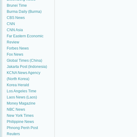
Brunei Time
Burma Daily (Burma)
CBS News
CNN
CNN Asia
Far Eastern Economic
Review
Forbes News
Fox News
Global Times (China)
Jakarta Post (Indonesia)
KCNA News Agency
(North Korea)
Korea Herald
Los Angeles Time
Laos News (Laos)
Money Magazine
NBC News
New York Times
Philippine News
Phnong Penh Post
Reuters