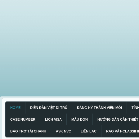
HOME
DIỄN ĐÀN VIỆT DI TRÚ
ĐĂNG KÝ THÀNH VIÊN MỚI
TÍN
CASE NUMBER
LỊCH VISA
MẪU ĐƠN
HƯỚNG DẪN CẦN THIẾT
BẢO TRỢ TÀI CHÁNH
ASK NVC
LIÊN LẠC
RAO VẶT-CLASSIFI