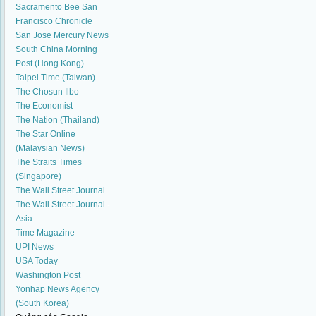
Sacramento Bee
San
Francisco Chronicle
San Jose Mercury News
South China Morning
Post (Hong Kong)
Taipei Time (Taiwan)
The Chosun Ilbo
The Economist
The Nation (Thailand)
The Star Online
(Malaysian News)
The Straits Times
(Singapore)
The Wall Street Journal
The Wall Street Journal -
Asia
Time Magazine
UPI News
USA Today
Washington Post
Yonhap News Agency
(South Korea)