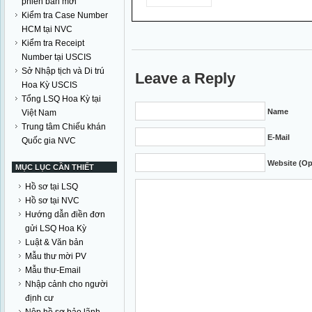
phiên bản mới
Kiểm tra Case Number
HCM tại NVC
Kiểm tra Receipt
Number tại USCIS
Sở Nhập tịch và Di trú
Leave a Reply
Hoa Kỳ USCIS
Tổng LSQ Hoa Kỳ tại
Name
Việt Nam
Trung tâm Chiếu khán
E-Mail
Quốc gia NVC
Website (Op
MỤC LỤC CẦN THIẾT
Hồ sơ tại LSQ
Hồ sơ tại NVC
Hướng dẫn điền đơn
gửi LSQ Hoa Kỳ
Luật & Văn bản
Mẫu thư mời PV
Mẫu thư-Email
Nhập cảnh cho người
định cư