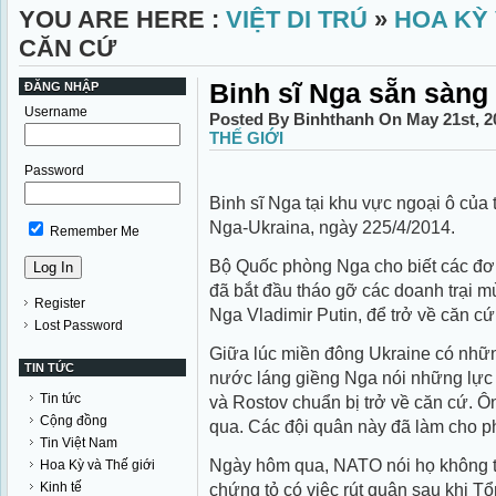
YOU ARE HERE :
VIỆT DI TRÚ
»
HOA KỲ 
CĂN CỨ
Binh sĩ Nga sẵn sàng 
ĐĂNG NHẬP
Username
Posted By Binhthanh On May 21st, 2
THẾ GIỚI
Password
Binh sĩ Nga tại khu vực ngoại ô của
Nga-Ukraina, ngày 225/4/2014.
Remember Me
Bộ Quốc phòng Nga cho biết các đơn
đã bắt đầu tháo gỡ các doanh trại m
Register
Nga Vladimir Putin, để trở về căn cứ
Lost Password
Giữa lúc miền đông Ukraine có nhữn
TIN TỨC
nước láng giềng Nga nói những lực 
Tin tức
và Rostov chuẩn bị trở về căn cứ. Ô
Cộng đồng
qua. Các đội quân này đã làm cho p
Tin Việt Nam
Ngày hôm qua, NATO nói họ không th
Hoa Kỳ và Thế giới
Kinh tế
chứng tỏ có việc rút quân sau khi T