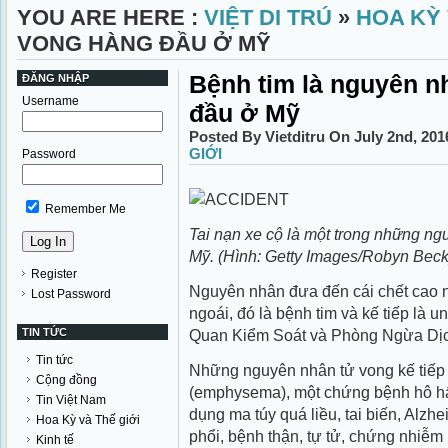
YOU ARE HERE :
VIỆT DI TRÚ
»
HOA KỲ 
VONG HÀNG ĐẦU Ở MỸ
Bệnh tim là nguyên n
ĐĂNG NHẬP
Username
đầu ở Mỹ
Posted By Vietditru On July 2nd, 20
GIỚI
Password
Remember Me
Tai nạn xe cộ là một trong những n
Mỹ. (Hình: Getty Images/Robyn Beck
Register
Nguyên nhân đưa đến cái chết cao 
Lost Password
ngoái, đó là bệnh tim và kế tiếp là 
TIN TỨC
Quan Kiểm Soát và Phòng Ngừa Dị
Tin tức
Những nguyên nhân tử vong kế tiếp 
Cộng đồng
(emphysema), một chứng bệnh hô hấp
Tin Việt Nam
dụng ma túy quá liều, tai biến, Alzh
Hoa Kỳ và Thế giới
phổi, bệnh thận, tự tử, chứng nhiễm
Kinh tế