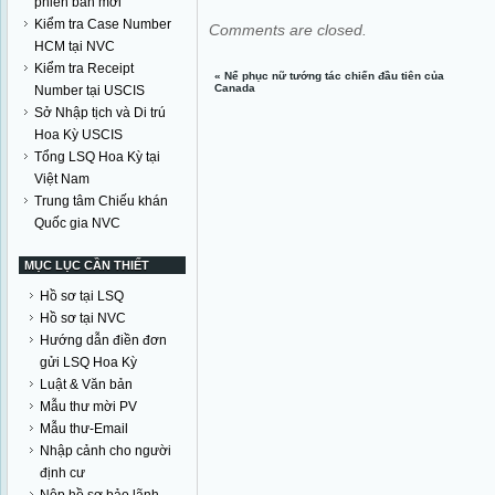
phiên bản mới
Kiểm tra Case Number
Comments are closed.
HCM tại NVC
Kiểm tra Receipt
«
Nể phục nữ tướng tác chiến đầu tiên của
Canada
Number tại USCIS
Sở Nhập tịch và Di trú
Hoa Kỳ USCIS
Tổng LSQ Hoa Kỳ tại
Việt Nam
Trung tâm Chiếu khán
Quốc gia NVC
MỤC LỤC CẦN THIẾT
Hồ sơ tại LSQ
Hồ sơ tại NVC
Hướng dẫn điền đơn
gửi LSQ Hoa Kỳ
Luật & Văn bản
Mẫu thư mời PV
Mẫu thư-Email
Nhập cảnh cho người
định cư