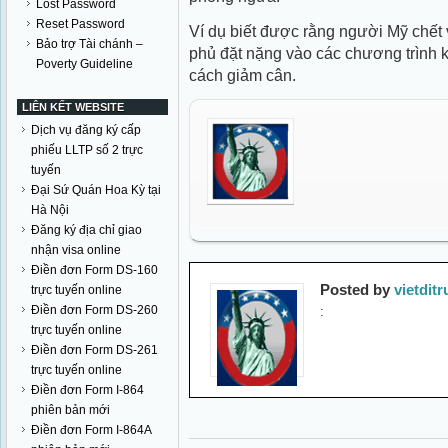
Lost Password
Reset Password
Ví dụ biết được rằng người Mỹ chết 
Bảo trợ Tài chánh –
phủ đặt nặng vào các chương trình k
Poverty Guideline
cách giảm cân.
LIÊN KẾT WEBSITE
Dịch vụ đăng ký cấp
phiếu LLTP số 2 trực
tuyến
Đại Sứ Quán Hoa Kỳ tại
Hà Nội
Đăng ký địa chỉ giao
nhận visa online
Điền đơn Form DS-160
Posted by
vietditr
trực tuyến online
Điền đơn Form DS-260
:
trực tuyến online
Điền đơn Form DS-261
trực tuyến online
Điền đơn Form I-864
phiên bản mới
Điền đơn Form I-864A