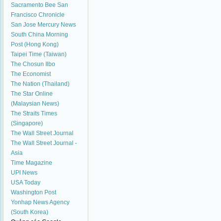
Sacramento Bee
San
Francisco Chronicle
San Jose Mercury News
South China Morning
Post (Hong Kong)
Taipei Time (Taiwan)
The Chosun Ilbo
The Economist
The Nation (Thailand)
The Star Online
(Malaysian News)
The Straits Times
(Singapore)
The Wall Street Journal
The Wall Street Journal -
Asia
Time Magazine
UPI News
USA Today
Washington Post
Yonhap News Agency
(South Korea)