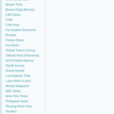
Brunei Time
Burma Daily (Burma)
CBS News
CNN
CNN Asia
Far Eastern Economic
Review
Forbes News
Fox News
Global Times (China)
Jakarta Post (Indonesia)
KCNA News Agency
(North Korea)
Korea Herald
Los Angeles Time
Laos News (Laos)
Money Magazine
NBC News
New York Times
Philippine News
Phnong Penh Post
Reuters