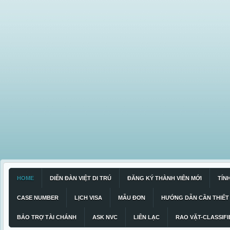
HOME
DIỄN ĐÀN VIỆT DI TRÚ
ĐĂNG KÝ THÀNH VIÊN MỚI
TÍN
CASE NUMBER
LỊCH VISA
MẪU ĐƠN
HƯỚNG DẪN CẦN THIẾT
BẢO TRỢ TÀI CHÁNH
ASK NVC
LIÊN LẠC
RAO VẶT-CLASSIFI