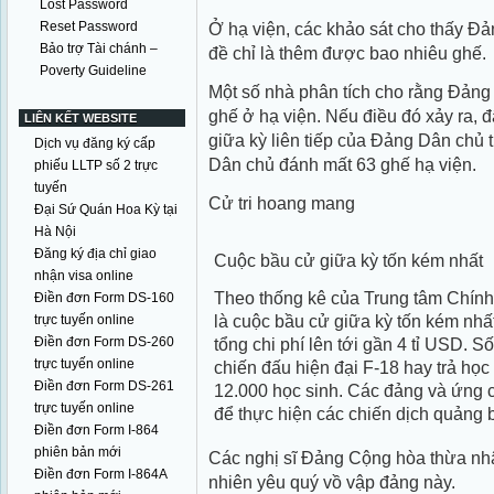
Lost Password
Reset Password
Ở hạ viện, các khảo sát cho thấy Đả
Bảo trợ Tài chánh –
đề chỉ là thêm được bao nhiêu ghế.
Poverty Guideline
Một số nhà phân tích cho rằng Đảng
ghế ở hạ viện. Nếu điều đó xảy ra, đâ
LIÊN KẾT WEBSITE
giữa kỳ liên tiếp của Đảng Dân chủ
Dịch vụ đăng ký cấp
Dân chủ đánh mất 63 ghế hạ viện.
phiếu LLTP số 2 trực
tuyến
Cử tri hoang mang
Đại Sứ Quán Hoa Kỳ tại
Hà Nội
Đăng ký địa chỉ giao
Cuộc bầu cử giữa kỳ tốn kém nhất
nhận visa online
Theo thống kê của Trung tâm Chính 
Điền đơn Form DS-160
là cuộc bầu cử giữa kỳ tốn kém nhất 
trực tuyến online
Điền đơn Form DS-260
tổng chi phí lên tới gần 4 tỉ USD. 
trực tuyến online
chiến đấu hiện đại F-18 hay trả học
Điền đơn Form DS-261
12.000 học sinh. Các đảng và ứng c
trực tuyến online
để thực hiện các chiến dịch quảng b
Điền đơn Form I-864
phiên bản mới
Các nghị sĩ Đảng Cộng hòa thừa nhận
Điền đơn Form I-864A
nhiên yêu quý vồ vập đảng này.