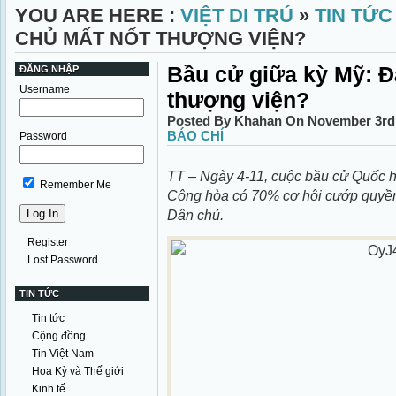
YOU ARE HERE :
VIỆT DI TRÚ
»
TIN TỨC
CHỦ MẤT NỐT THƯỢNG VIỆN?
Bầu cử giữa kỳ Mỹ: Đ
ĐĂNG NHẬP
Username
thượng viện?
Posted By Khahan On November 3rd,
BÁO CHÍ
Password
TT – Ngày 4-11, cuộc bầu cử Quốc hộ
Remember Me
Cộng hòa có 70% cơ hội cướp quyền
Dân chủ.
Register
Lost Password
TIN TỨC
Tin tức
Cộng đồng
Tin Việt Nam
Hoa Kỳ và Thế giới
Kinh tế