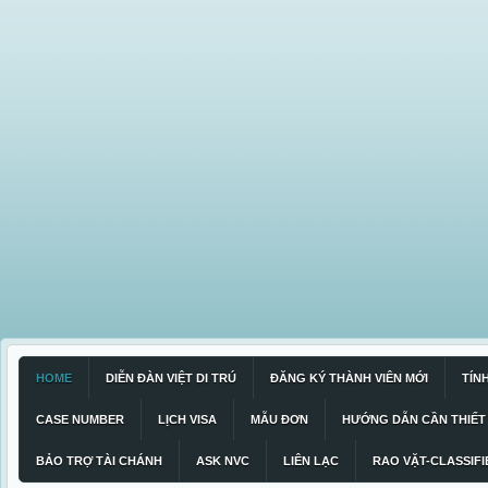
HOME
DIỄN ĐÀN VIỆT DI TRÚ
ĐĂNG KÝ THÀNH VIÊN MỚI
TÍN
CASE NUMBER
LỊCH VISA
MẪU ĐƠN
HƯỚNG DẪN CẦN THIẾT
BẢO TRỢ TÀI CHÁNH
ASK NVC
LIÊN LẠC
RAO VẶT-CLASSIFI