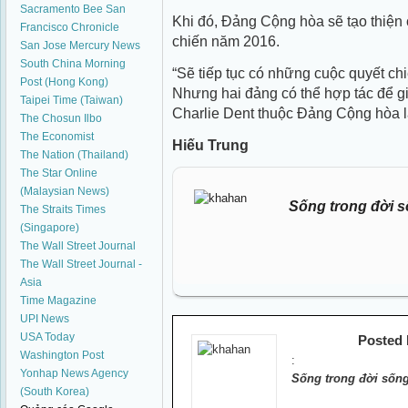
Sacramento Bee
San
Khi đó, Đảng Cộng hòa sẽ tạo thiện 
Francisco Chronicle
chiến năm 2016.
San Jose Mercury News
South China Morning
“Sẽ tiếp tục có những cuộc quyết chi
Post (Hong Kong)
Nhưng hai đảng có thể hợp tác để giả
Taipei Time (Taiwan)
Charlie Dent thuộc Đảng Cộng hòa l
The Chosun Ilbo
The Economist
Hiếu Trung
The Nation (Thailand)
The Star Online
(Malaysian News)
Sống trong đời s
The Straits Times
(Singapore)
The Wall Street Journal
The Wall Street Journal -
Asia
Time Magazine
UPI News
USA Today
Posted
Washington Post
:
Yonhap News Agency
Sống trong đời sống
(South Korea)