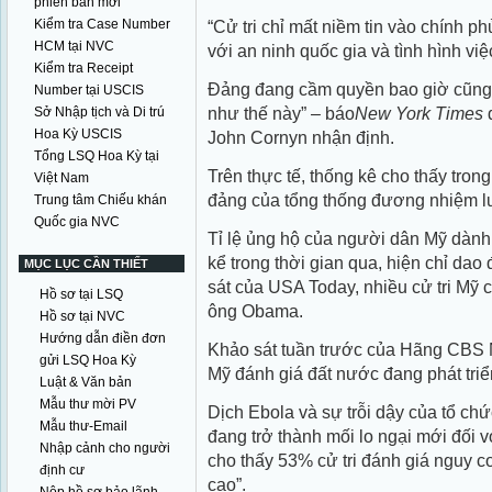
phiên bản mới
Kiểm tra Case Number
“Cử tri chỉ mất niềm tin vào chính p
HCM tại NVC
với an ninh quốc gia và tình hình việ
Kiểm tra Receipt
Đảng đang cầm quyền bao giờ cũng 
Number tại USCIS
như thế này” – báo
New York Times
d
Sở Nhập tịch và Di trú
Hoa Kỳ USCIS
John Cornyn nhận định.
Tổng LSQ Hoa Kỳ tại
Trên thực tế, thống kê cho thấy tron
Việt Nam
đảng của tổng thống đương nhiệm luô
Trung tâm Chiếu khán
Quốc gia NVC
Tỉ lệ ủng hộ của người dân Mỹ dàn
kể trong thời gian qua, hiện chỉ dao
MỤC LỤC CẦN THIẾT
sát của USA Today, nhiều cử tri Mỹ c
Hồ sơ tại LSQ
ông Obama.
Hồ sơ tại NVC
Hướng dẫn điền đơn
Khảo sát tuần trước của Hãng CBS 
gửi LSQ Hoa Kỳ
Mỹ đánh giá đất nước đang phát tri
Luật & Văn bản
Mẫu thư mời PV
Dịch Ebola và sự trỗi dậy của tổ ch
Mẫu thư-Email
đang trở thành mối lo ngại mới đối 
Nhập cảnh cho người
cho thấy 53% cử tri đánh giá nguy cơ
định cư
cao”.