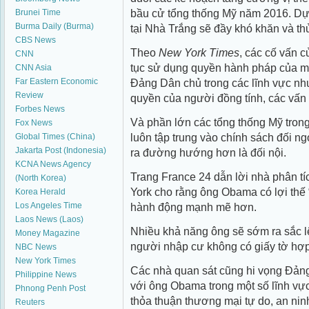
bầu cử tổng thống Mỹ năm 2016. D
Brunei Time
Burma Daily (Burma)
tại Nhà Trắng sẽ đầy khó khăn và th
CBS News
Theo
New York Times
, các cố vấn 
CNN
tục sử dụng quyền hành pháp của mì
CNN Asia
Far Eastern Economic
Đảng Dân chủ trong các lĩnh vực như
Review
quyền của người đồng tính, các vấn
Forbes News
Và phần lớn các tổng thống Mỹ tron
Fox News
luôn tập trung vào chính sách đối ng
Global Times (China)
Jakarta Post (Indonesia)
ra đường hướng hơn là đối nội.
KCNA News Agency
Trang France 24 dẫn lời nhà phân tí
(North Korea)
York cho rằng ông Obama có lợi thế 
Korea Herald
Los Angeles Time
hành động mạnh mẽ hơn.
Laos News (Laos)
Nhiều khả năng ông sẽ sớm ra sắc lệ
Money Magazine
người nhập cư không có giấy tờ hợp
NBC News
New York Times
Các nhà quan sát cũng hi vọng Đản
Philippine News
với ông Obama trong một số lĩnh vự
Phnong Penh Post
thỏa thuận thương mại tự do, an n
Reuters