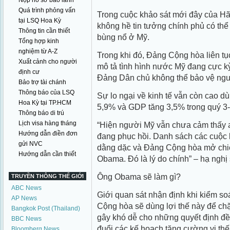
Nộp hồ sơ bảo lãnh
Quá trình phỏng vấn
Trong cuộc khảo sát mới đây của H
tại LSQ Hoa Kỳ
không hề tin tưởng chính phủ có thể
Thông tin cần thiết
bùng nổ ở Mỹ.
Tổng hợp kinh
nghiệm từ A-Z
Trong khi đó, Đảng Cộng hòa liên tụ
Xuất cảnh cho người
mô tả tình hình nước Mỹ đang cực 
định cư
Đảng Dân chủ không thể bảo vệ ngư
Bảo trợ tài chánh
Thông báo của LSQ
Sự lo ngại về kinh tế vẫn còn cao d
Hoa Kỳ tại TP.HCM
5,9% và GDP tăng 3,5% trong quý 3
Thông báo di trú
Lịch visa hàng tháng
“Hiện người Mỹ vẫn chưa cảm thấy an
Hướng dẫn điền đơn
đang phục hồi. Danh sách các cuộc 
gửi NVC
dằng dặc và Đảng Cộng hòa mở chiến
Hướng dẫn cần thiết
Obama. Đó là lý do chính” – hạ nghị
Ông Obama sẽ làm gì?
TRUYỀN THÔNG THẾ GIỚI
ABC News
Giới quan sát nhận định khi kiểm so
AP News
Cộng hòa sẽ dùng lợi thế này để ch
Bangkok Post (Thailand)
gây khó dễ cho những quyết định đề
BBC News
đuổi các kế hoạch tăng cường vị th
Bloomberg News