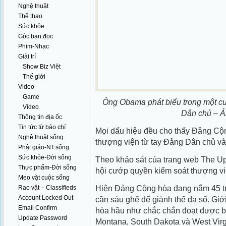
Nghệ thuật
Thể thao
Sức khỏe
Góc bạn đọc
Phim-Nhạc
Giải trí
Show Biz Việt
Thế giới
Video
Game
Ông Obama phát biểu trong một cu
Video
Dân chủ – Ả
Thông tin địa ốc
Tin tức từ báo chí
Mọi dấu hiệu đều cho thấy Đảng Cộ
Nghệ thuật sống
thượng viện từ tay Đảng Dân chủ và g
Phật giáo-NT.sống
Sức khỏe-Đời sống
Theo khảo sát của trang web The U
Thực phẩm-Đời sống
hội cướp quyền kiểm soát thượng v
Mẹo vặt cuộc sống
Hiện Đảng Cộng hòa đang nắm 45 tr
Rao vặt – Classifieds
Account Locked Out
cần sáu ghế để giành thế đa số. Giớ
Email Confirm
hòa hầu như chắc chắn đoạt được b
Update Password
Montana, South Dakota và West Virg