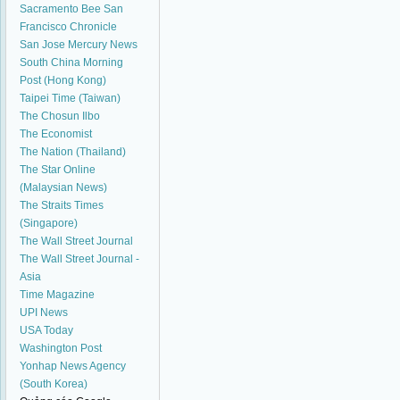
Sacramento Bee
San
Francisco Chronicle
San Jose Mercury News
South China Morning
Post (Hong Kong)
Taipei Time (Taiwan)
The Chosun Ilbo
The Economist
The Nation (Thailand)
The Star Online
(Malaysian News)
The Straits Times
(Singapore)
The Wall Street Journal
The Wall Street Journal -
Asia
Time Magazine
UPI News
USA Today
Washington Post
Yonhap News Agency
(South Korea)