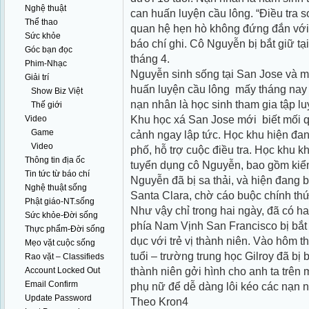
Nghệ thuật
can huấn luyện cầu lông. “Điều tra s
Thể thao
quan hệ hẹn hò không đứng đắn với 
Sức khỏe
báo chí ghi. Cô Nguyễn bị bắt giữ t
Góc bạn đọc
tháng 4.
Phim-Nhạc
Nguyễn sinh sống tại San Jose và 
Giải trí
huấn luyện cầu lông mấy tháng nay 
Show Biz Việt
nạn nhân là học sinh tham gia tập lu
Thế giới
Khu học xá San Jose mới biết mối q
Video
Game
cảnh ngay lập tức. Học khu hiện đan
Video
phố, hỗ trợ cuộc điều tra. Học khu k
Thông tin địa ốc
tuyển dụng cô Nguyễn, bao gồm kiểm 
Tin tức từ báo chí
Nguyễn đã bị sa thải, và hiện đang b
Nghệ thuật sống
Santa Clara, chờ cáo buộc chính thứ
Phật giáo-NT.sống
Như vậy chỉ trong hai ngày, đã có h
Sức khỏe-Đời sống
phía Nam Vịnh San Francisco bị bắt 
Thực phẩm-Đời sống
dục với trẻ vị thành niên. Vào hôm t
Mẹo vặt cuộc sống
tuổi – trường trung học Gilroy đã bị b
Rao vặt – Classifieds
thành niên gởi hình cho anh ta trên 
Account Locked Out
Email Confirm
phụ nữ để dễ dàng lôi kéo các nạn 
Update Password
Theo Kron4