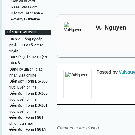
Lost Password
Reset Password
Bảo trợ Tài chánh –
Poverty Guideline
Vu Nguyen
LIÊN KẾT WEBSITE
Dịch vụ đăng ký cấp
phiếu LLTP số 2 trực
tuyến
Đại Sứ Quán Hoa Kỳ tại
Hà Nội
Đăng ký địa chỉ giao
Posted by
VuNguy
nhận visa online
:
Điền đơn Form DS-160
trực tuyến online
Điền đơn Form DS-260
trực tuyến online
Điền đơn Form DS-261
trực tuyến online
Điền đơn Form I-864
phiên bản mới
Comments are closed.
Điền đơn Form I-864A