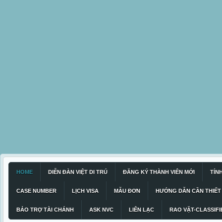
HOME
DIỄN ĐÀN VIỆT DI TRÚ
ĐĂNG KÝ THÀNH VIÊN MỚI
TÍN
CASE NUMBER
LỊCH VISA
MẪU ĐƠN
HƯỚNG DẪN CẦN THIẾT
BẢO TRỢ TÀI CHÁNH
ASK NVC
LIÊN LẠC
RAO VẶT-CLASSIFI