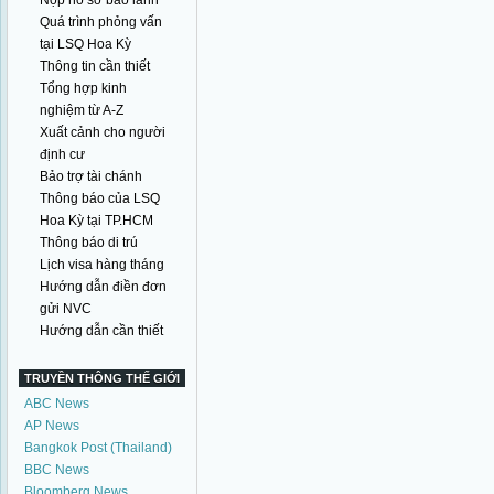
Nộp hồ sơ bảo lãnh
Quá trình phỏng vấn
tại LSQ Hoa Kỳ
Thông tin cần thiết
Tổng hợp kinh
nghiệm từ A-Z
Xuất cảnh cho người
định cư
Bảo trợ tài chánh
Thông báo của LSQ
Hoa Kỳ tại TP.HCM
Thông báo di trú
Lịch visa hàng tháng
Hướng dẫn điền đơn
gửi NVC
Hướng dẫn cần thiết
TRUYỀN THÔNG THẾ GIỚI
ABC News
AP News
Bangkok Post (Thailand)
BBC News
Bloomberg News