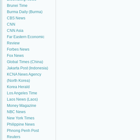
Brunei Time
Burma Daily (Burma)
CBS News
CNN
CNN Asia
Far Eastern Economic
Review
Forbes News
Fox News
Global Times (China)
Jakarta Post (Indonesia)
KCNA News Agency
(North Korea)
Korea Herald
Los Angeles Time
Laos News (Laos)
Money Magazine
NBC News
New York Times
Philippine News
Phnong Penh Post
Reuters