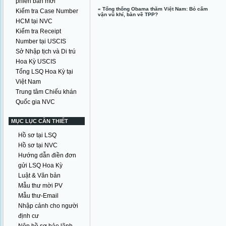
phiên bản mới
«
Tổng thống Obama thăm Việt Nam: Bỏ cấm
Kiểm tra Case Number
vận vũ khí, bàn về TPP?
HCM tại NVC
Kiểm tra Receipt
Number tại USCIS
Sở Nhập tịch và Di trú
Hoa Kỳ USCIS
Tổng LSQ Hoa Kỳ tại
Việt Nam
Trung tâm Chiếu khán
Quốc gia NVC
MỤC LỤC CẦN THIẾT
Hồ sơ tại LSQ
Hồ sơ tại NVC
Hướng dẫn điền đơn
gửi LSQ Hoa Kỳ
Luật & Văn bản
Mẫu thư mời PV
Mẫu thư-Email
Nhập cảnh cho người
định cư