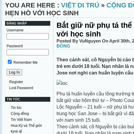
YOU ARE HERE :
VIỆT DI TRÚ
»
CỘNG Đ
HẸN HÒ VỚI HỌC SINH
Bắt giữ nữ phụ tá thể
ĐĂNG NHẬP
Username
với học sinh
Posted By VuNguyen On April 30th, 
ĐỒNG
Password
Theo cảnh sát, cô Nguyễn bị cáo 
Remember Me
trẻ em dưới 18 tuổi. Nạn nhân là 
Jose nơi nghi can huấn luyện cầu
Register
Lost Password
Phụ tá huấn luyện cầu lông trường 
TIN TỨC
bắt giữ vào hôm thứ tư – Photo Cour
Lộc Nguyễn – 21 tuổi – nữ phụ tá hu
Tin tức
trung học San Jose – bị bắt giữ vì 
Cộng đồng
với nam sinh 15 tuổi.
Tin Việt Nam
Hoa Kỳ và Thế giới
Theo cảnh sát, cô Nguyễn bị cáo buộ
Kinh tế
dưới 18 tuổi. Nạn nhân là nam sinh 