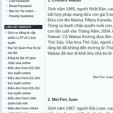
1. Chiharu Wakao
Lost Password
Reset Password
Sinh năm 1965, người Nhật Bản, cao 5
Bảo trợ Tài chánh –
bất hợp pháp mang đứa con gái 5 tuổ
Poverty Guideline
Đứa con tên Marina Tiffany Kaneda. 
Trong vụ tranh chấp quyền nuôi con,
LIÊN KẾT WEBSITE
con lần cuối vào Tháng Năm, 2004, 
Dịch vụ đăng ký cấp
Hawaii. Cô Wakao thường đưa đón c
phiếu LLTP số 2 trực
Thứ Sáu. Vào trưa Thứ Sáu, người 
tuyến
rằng bé đã không đến trường từ Thứ
Đại Sứ Quán Hoa Kỳ tại
Wakao đã dọn đi khỏi khu nhà trọ từ
Hà Nội
Đăng ký địa chỉ giao
nhận visa online
Điền đơn Form DS-160
trực tuyến online
Mei-Fen Juan.
Điền đơn Form DS-260
trực tuyến online
Điền đơn Form DS-261
trực tuyến online
Điền đơn Form I-864
2. Mei-Fen Juan
phiên bản mới
Sinh năm 1967, người Đài Loan, cao 5
Điền đơn Form I-864A