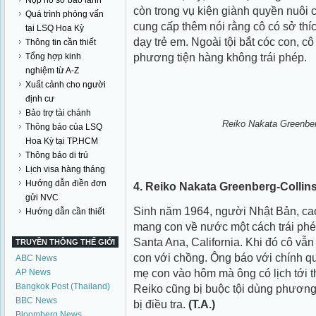
Nộp hồ sơ bảo lãnh
còn trong vụ kiện giành quyền nuôi 
Quá trình phỏng vấn
cung cấp thêm nói rằng cô có sở thí
tại LSQ Hoa Kỳ
dạy trẻ em. Ngoài tội bắt cóc con, c
Thông tin cần thiết
phương tiện hàng không trái phép.
Tổng hợp kinh
nghiệm từ A-Z
Xuất cảnh cho người
định cư
Bảo trợ tài chánh
Reiko Nakata Greenberg
Thông báo của LSQ
Hoa Kỳ tại TP.HCM
Thông báo di trú
Lịch visa hàng tháng
Hướng dẫn điền đơn
4. Reiko Nakata Greenberg-Collin
gửi NVC
Sinh năm 1964, người Nhật Bản, cao 5
Hướng dẫn cần thiết
mang con về nước một cách trái phé
Santa Ana, California. Khi đó cô vẫn
TRUYỀN THÔNG THẾ GIỚI
con với chồng. Ông báo với chính q
ABC News
mẹ con vào hôm mà ông có lịch tới t
AP News
Bangkok Post (Thailand)
Reiko cũng bị buộc tội dùng phương 
BBC News
bị điều tra.
(T.A.)
Bloomberg News