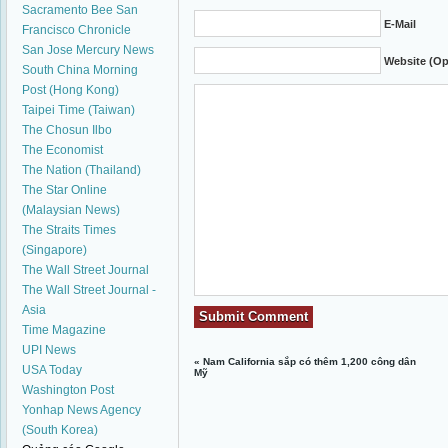
Sacramento Bee
San
E-Mail
Francisco Chronicle
San Jose Mercury News
Website (Op
South China Morning
Post (Hong Kong)
Taipei Time (Taiwan)
The Chosun Ilbo
The Economist
The Nation (Thailand)
The Star Online
(Malaysian News)
The Straits Times
(Singapore)
The Wall Street Journal
The Wall Street Journal -
Asia
Time Magazine
UPI News
«
Nam California sắp có thêm 1,200 công dân
USA Today
Mỹ
Washington Post
Yonhap News Agency
(South Korea)