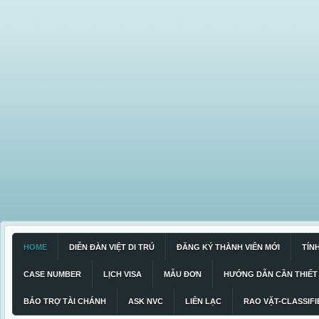
HOME
DIỄN ĐÀN VIỆT DI TRÚ
ĐĂNG KÝ THÀNH VIÊN MỚI
TÍN
CASE NUMBER
LỊCH VISA
MẪU ĐƠN
HƯỚNG DẪN CẦN THIẾT
BẢO TRỢ TÀI CHÁNH
ASK NVC
LIÊN LẠC
RAO VẶT-CLASSIFI