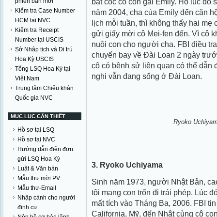
bắt cóc cô con gái Emily. Họ lúc đó
phiên bản mới
Kiểm tra Case Number
năm 2004, cha của Emily đến căn h
HCM tại NVC
lịch mỗi tuần, thì không thấy hai m
Kiểm tra Receipt
gửi giấy mời cô Mei-fen đến. Vì cô k
Number tại USCIS
nuôi con cho người cha. FBI điều tra
Sở Nhập tịch và Di trú
chuyến bay về Đài Loan 2 ngày trước
Hoa Kỳ USCIS
cô có bệnh sử liên quan có thể dẫn đ
Tổng LSQ Hoa Kỳ tại
nghi vẫn đang sống ở Đài Loan.
Việt Nam
Trung tâm Chiếu khán
Quốc gia NVC
MỤC LỤC CẦN THIẾT
Ryoko Uchiyama
Hồ sơ tại LSQ
Hồ sơ tại NVC
Hướng dẫn điền đơn
gửi LSQ Hoa Kỳ
3. Ryoko Uchiyama
Luật & Văn bản
Mẫu thư mời PV
Sinh năm 1973, người Nhật Bản, cao 5
Mẫu thư-Email
tội mang con trốn đi trái phép. Lúc đ
Nhập cảnh cho người
mất tích vào Tháng Ba, 2006. FBI tin
định cư
California, Mỹ, đến Nhật cùng cô con