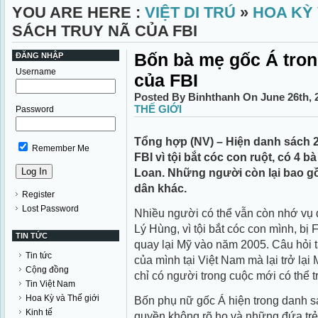
YOU ARE HERE :
VIỆT DI TRÚ
»
HOA KỲ 
SÁCH TRUY NÃ CỦA FBI
Bốn bà mẹ gốc Á tron
ĐĂNG NHẬP
Username
của FBI
Posted By Binhthanh On June 26th, 
THẾ GIỚI
Password
Tổng hợp (NV) – Hiện danh sách 25
Remember Me
FBI vì tội bắt cóc con ruột, có 4 b
Loan. Những người còn lại bao g
dân khác.
Register
Lost Password
Nhiều người có thể vẫn còn nhớ vụ 
Lý Hùng, vì tội bắt cóc con mình, bị 
TIN TỨC
quay lại Mỹ vào năm 2005. Câu hỏi t
Tin tức
của mình tại Việt Nam mà lại trở lại 
Cộng đồng
chỉ có người trong cuộc mới có thể tr
Tin Việt Nam
Hoa Kỳ và Thế giới
Bốn phụ nữ gốc Á hiện trong danh sá
Kinh tế
quyền không rõ họ và những đứa trẻ