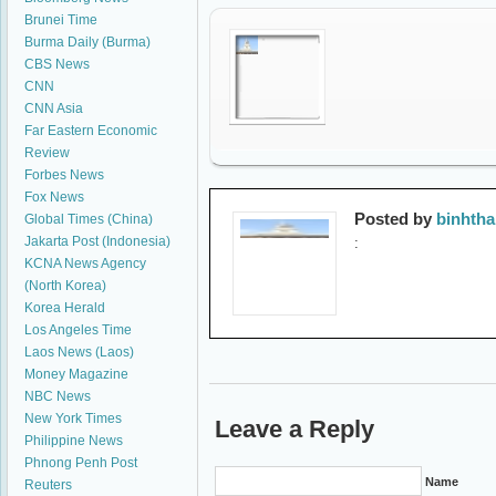
Brunei Time
Burma Daily (Burma)
CBS News
CNN
CNN Asia
Far Eastern Economic
Review
Forbes News
Fox News
Posted by
binhth
Global Times (China)
Jakarta Post (Indonesia)
:
KCNA News Agency
(North Korea)
Korea Herald
Los Angeles Time
Laos News (Laos)
Money Magazine
NBC News
New York Times
Leave a Reply
Philippine News
Phnong Penh Post
Name
Reuters