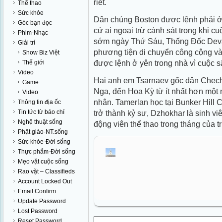
riết.
Thể thao
Sức khỏe
Dân chúng Boston được lệnh phải ở
Góc bạn đọc
cứ ai ngoại trừ cảnh sát trong khi cu
Phim-Nhạc
sớm ngày Thứ Sáu, Thống Đốc Deval
Giải trí
phương tiện di chuyển công cộng v
Show Biz Việt
được lệnh ở yên trong nhà vì cuộc să
Thế giới
Video
Hai anh em Tsarnaev gốc dân Chec
Game
Nga, đến Hoa Kỳ từ ít nhất hơn một
Video
nhân. Tamerlan học tại Bunker Hil
Thông tin địa ốc
Tin tức từ báo chí
trở thành kỷ sư, Dzhokhar là sinh v
Nghệ thuật sống
động viên thể thao trong tháng của 
Phật giáo-NT.sống
Sức khỏe-Đời sống
Thực phẩm-Đời sống
Mẹo vặt cuộc sống
Rao vặt – Classifieds
Account Locked Out
Email Confirm
Update Password
Lost Password
Reset Password