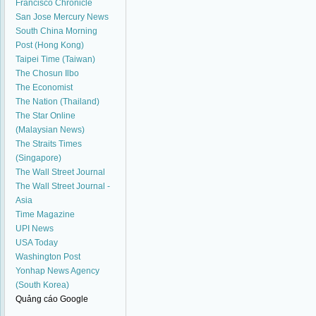
Francisco Chronicle
San Jose Mercury News
South China Morning
Post (Hong Kong)
Taipei Time (Taiwan)
The Chosun Ilbo
The Economist
The Nation (Thailand)
The Star Online
(Malaysian News)
The Straits Times
(Singapore)
The Wall Street Journal
The Wall Street Journal -
Asia
Time Magazine
UPI News
USA Today
Washington Post
Yonhap News Agency
(South Korea)
Quảng cáo Google