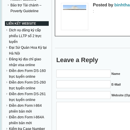
Posted by
binhth
Bảo trợ Tài chánh –
Poverty Guideline
:
LIÊN KẾT WEBSITE
Dịch vụ đăng ký cấp
phiếu LLTP số 2 trực
tuyến
Đại Sứ Quán Hoa Kỳ tại
Hà Nội
Leave a Reply
Đăng ký địa chỉ giao
nhận visa online
Điền đơn Form DS-160
Name
trực tuyến online
Điền đơn Form DS-260
E-Mail
trực tuyến online
Điền đơn Form DS-261
Website (Op
trực tuyến online
Điền đơn Form I-864
phiên bản mới
Điền đơn Form I-864A
phiên bản mới
Kiểm tra Case Number