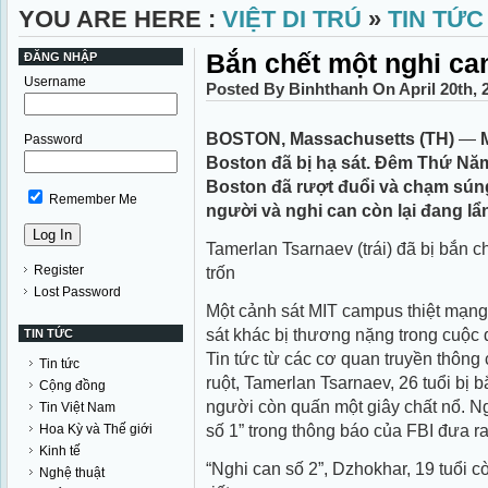
YOU ARE HERE :
VIỆT DI TRÚ
»
TIN TỨC
Bắn chết một nghi ca
ĐĂNG NHẬP
Username
Posted By Binhthanh On April 20th,
BOSTON, Massachusetts (TH)
—
Password
Boston đã bị hạ sát. Đêm Thứ Nă
Boston đã rượt đuổi và chạm súng
Remember Me
người và nghi can còn lại đang lẩ
Tamerlan Tsarnaev (trái) đã bị bắn 
Register
trốn
Lost Password
Một cảnh sát MIT campus thiệt mạng 
sát khác bị thương nặng trong cuộc đ
TIN TỨC
Tin tức từ các cơ quan truyền thông 
Tin tức
ruột, Tamerlan Tsarnaev, 26 tuổi bị b
Cộng đồng
người còn quấn một giây chất nổ. Ng
Tin Việt Nam
số 1” trong thông báo của FBI đưa 
Hoa Kỳ và Thế giới
Kinh tế
“Nghi can số 2”, Dzhokhar, 19 tuổi cò
Nghệ thuật