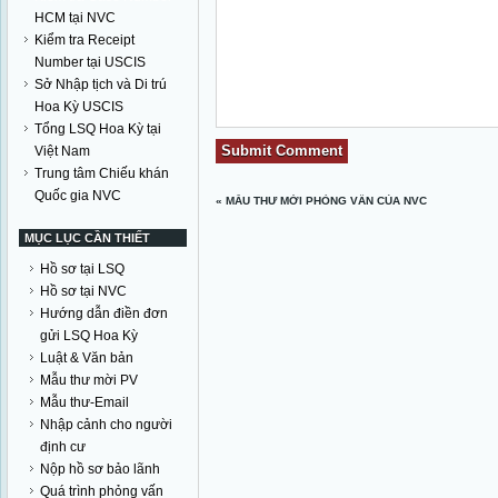
HCM tại NVC
Kiểm tra Receipt
Number tại USCIS
Sở Nhập tịch và Di trú
Hoa Kỳ USCIS
Tổng LSQ Hoa Kỳ tại
Việt Nam
Trung tâm Chiếu khán
Quốc gia NVC
«
MẪU THƯ MỜI PHỎNG VẤN CỦA NVC
MỤC LỤC CẦN THIẾT
Hồ sơ tại LSQ
Hồ sơ tại NVC
Hướng dẫn điền đơn
gửi LSQ Hoa Kỳ
Luật & Văn bản
Mẫu thư mời PV
Mẫu thư-Email
Nhập cảnh cho người
định cư
Nộp hồ sơ bảo lãnh
Quá trình phỏng vấn