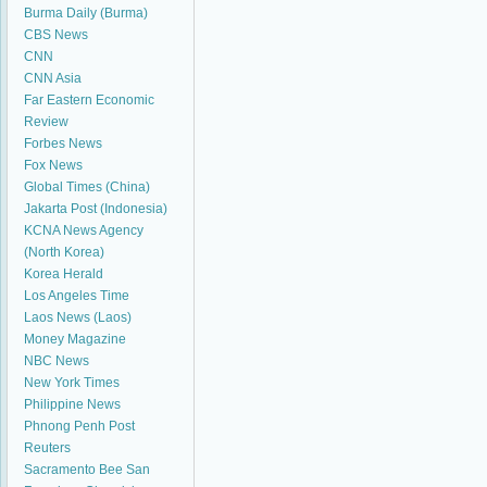
Burma Daily (Burma)
CBS News
CNN
CNN Asia
Far Eastern Economic
Review
Forbes News
Fox News
Global Times (China)
Jakarta Post (Indonesia)
KCNA News Agency
(North Korea)
Korea Herald
Los Angeles Time
Laos News (Laos)
Money Magazine
NBC News
New York Times
Philippine News
Phnong Penh Post
Reuters
Sacramento Bee
San