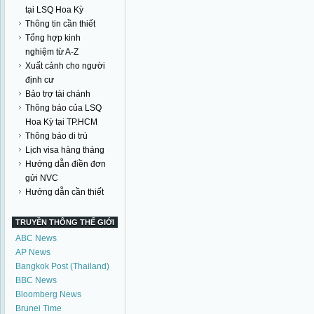
tại LSQ Hoa Kỳ
Thông tin cần thiết
Tổng hợp kinh
nghiệm từ A-Z
Xuất cảnh cho người
định cư
Bảo trợ tài chánh
Thông báo của LSQ
Hoa Kỳ tại TP.HCM
Thông báo di trú
Lịch visa hàng tháng
Hướng dẫn điền đơn
gửi NVC
Hướng dẫn cần thiết
TRUYỀN THÔNG THẾ GIỚI
ABC News
AP News
Bangkok Post (Thailand)
BBC News
Bloomberg News
Brunei Time