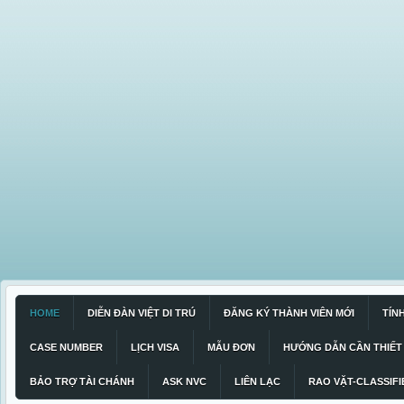
HOME
DIỄN ĐÀN VIỆT DI TRÚ
ĐĂNG KÝ THÀNH VIÊN MỚI
TÍN
CASE NUMBER
LỊCH VISA
MẪU ĐƠN
HƯỚNG DẪN CẦN THIẾT
BẢO TRỢ TÀI CHÁNH
ASK NVC
LIÊN LẠC
RAO VẶT-CLASSIFI