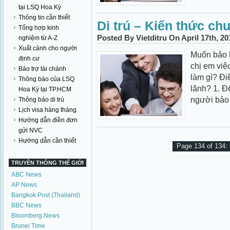
tại LSQ Hoa Kỳ
Thông tin cần thiết
Di trú – Kiến thức ch
Tổng hợp kinh
Posted By Vietditru On April 17th, 2
nghiệm từ A-Z
Xuất cảnh cho người
Muốn bảo 
định cư
chị em việ
Bảo trợ tài chánh
làm gì? Đi
Thông báo của LSQ
lãnh? 1. Đ
Hoa Kỳ tại TP.HCM
người bảo l
Thông báo di trú
Lịch visa hàng tháng
Hướng dẫn điền đơn
gửi NVC
Hướng dẫn cần thiết
Page 134 of 134:
TRUYỀN THÔNG THẾ GIỚI
ABC News
AP News
Bangkok Post (Thailand)
BBC News
Bloomberg News
Brunei Time