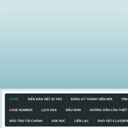
HOME
DIỄN ĐÀN VIỆT DI TRÚ
ĐĂNG KÝ THÀNH VIÊN MỚI
TÍN
CASE NUMBER
LỊCH VISA
MẪU ĐƠN
HƯỚNG DẪN CẦN THIẾT
BẢO TRỢ TÀI CHÁNH
ASK NVC
LIÊN LẠC
RAO VẶT-CLASSIFI