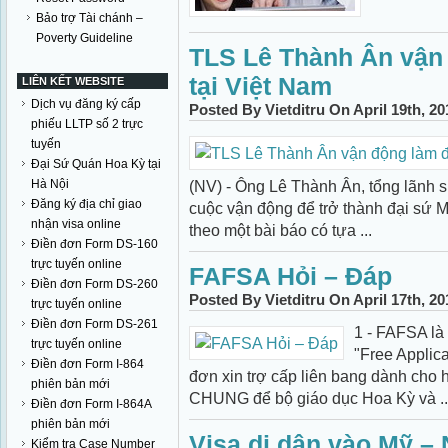
Bảo trợ Tài chánh –
Poverty Guideline
TLS Lê Thành Ân vận
tại Việt Nam
LIÊN KẾT WEBSITE
Dịch vụ đăng ký cấp
Posted By Vietditru On April 19th, 2
phiếu LLTP số 2 trực
tuyến
Đại Sứ Quán Hoa Kỳ tại
Hà Nội
(NV) - Ông Lê Thành Ân, tổng lãnh s
Đăng ký địa chỉ giao
cuộc vận động để trở thành đại sứ Mỹ
nhận visa online
theo một bài báo có tựa ...
Điền đơn Form DS-160
trực tuyến online
FAFSA Hỏi – Đáp
Điền đơn Form DS-260
Posted By Vietditru On April 17th, 2
trực tuyến online
Điền đơn Form DS-261
1 - FAFSA là
trực tuyến online
"Free Applica
Điền đơn Form I-864
đơn xin trợ cấp liên bang dành cho
phiên bản mới
CHUNG để bộ giáo dục Hoa Kỳ và ..
Điền đơn Form I-864A
phiên bản mới
Visa di dân vào Mỹ –
Kiểm tra Case Number