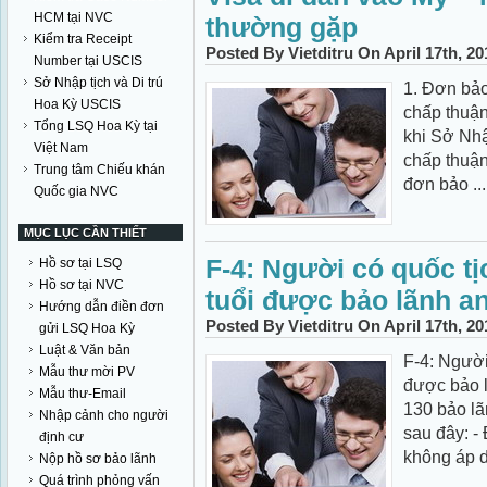
HCM tại NVC
thường gặp
Kiểm tra Receipt
Posted By Vietditru On April 17th, 2
Number tại USCIS
Sở Nhập tịch và Di trú
1. Đơn bảo
Hoa Kỳ USCIS
chấp thuận
Tổng LSQ Hoa Kỳ tại
khi Sở Nhậ
Việt Nam
chấp thuậ
Trung tâm Chiếu khán
đơn bảo ...
Quốc gia NVC
MỤC LỤC CẦN THIẾT
F-4: Người có quốc tị
Hồ sơ tại LSQ
Hồ sơ tại NVC
tuổi được bảo lãnh an
Hướng dẫn điền đơn
Posted By Vietditru On April 17th, 2
gửi LSQ Hoa Kỳ
Luật & Văn bản
F-4: Người 
Mẫu thư mời PV
được bảo l
Mẫu thư-Email
130 bảo lã
Nhập cảnh cho người
sau đây: -
định cư
không áp d
Nộp hồ sơ bảo lãnh
Quá trình phỏng vấn