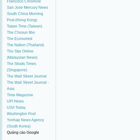
Francisco Chronicle
San Jose Mercury News
South China Morning
Post (Hong Kong)
Taipei Time (Taiwan)
The Chosun Ilbo
The Economist
The Nation (Thailand)
The Star Online
(Malaysian News)
The Straits Times
(Singapore)
The Wall Street Journal
The Wall Street Journal -
Asia
Time Magazine
UPI News
USA Today
Washington Post
Yonhap News Agency
(South Korea)
Quảng cáo Google