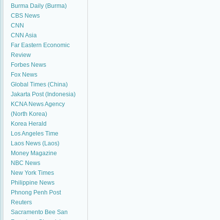
Burma Daily (Burma)
CBS News
CNN
CNN Asia
Far Eastern Economic
Review
Forbes News
Fox News
Global Times (China)
Jakarta Post (Indonesia)
KCNA News Agency
(North Korea)
Korea Herald
Los Angeles Time
Laos News (Laos)
Money Magazine
NBC News
New York Times
Philippine News
Phnong Penh Post
Reuters
Sacramento Bee
San