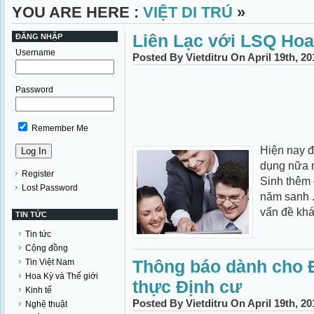
YOU ARE HERE :
VIỆT DI TRÚ
»
Liên Lạc với LSQ Ho
ĐĂNG NHẬP
Username
Posted By Vietditru On April 19th, 2
Password
Remember Me
Hiện nay đ
dụng nữa m
Register
Sinh thêm c
Lost Password
năm sanh .
vấn đề khá
TIN TỨC
Tin tức
Cộng đồng
Thông báo dành cho 
Tin Việt Nam
Hoa Kỳ và Thế giới
thực Định cư
Kinh tế
Posted By Vietditru On April 19th, 2
Nghệ thuật