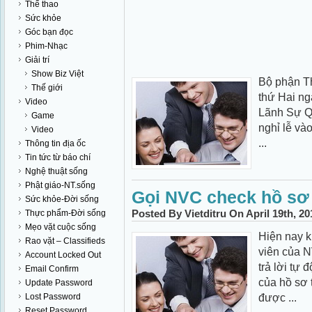
Thể thao
Sức khỏe
Góc bạn đọc
Phim-Nhạc
Giải trí
Show Biz Việt
Bộ phận Th
Thế giới
thứ Hai n
Video
Lãnh Sự Q
Game
nghỉ lễ và
Video
...
Thông tin địa ốc
Tin tức từ báo chí
Nghệ thuật sống
Phật giáo-NT.sống
Gọi NVC check hồ sơ
Sức khỏe-Đời sống
Posted By Vietditru On April 19th, 2
Thực phẩm-Đời sống
Mẹo vặt cuộc sống
Hiện nay k
Rao vặt – Classifieds
viên của 
Account Locked Out
trả lời tự 
Email Confirm
của hồ sơ 
Update Password
được ...
Lost Password
Reset Password