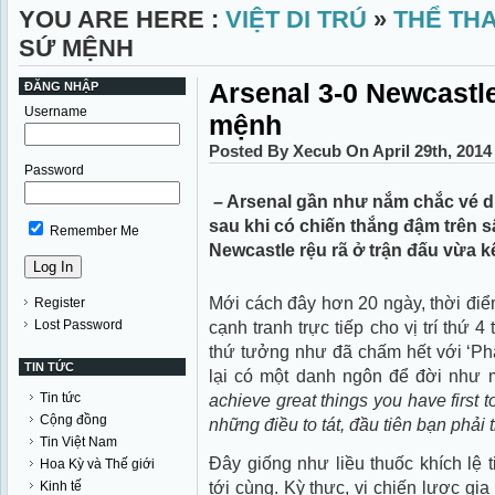
YOU ARE HERE :
VIỆT DI TRÚ
»
THỂ TH
SỨ MỆNH
Arsenal 3-0 Newcastl
ĐĂNG NHẬP
Username
mệnh
Posted By Xecub On April 29th, 201
Password
– Arsenal gần như nắm chắc vé 
sau khi có chiến thắng đậm trên 
Remember Me
Newcastle rệu rã ở trận đấu vừa k
Mới cách đây hơn 20 ngày, thời điểm
Register
Lost Password
cạnh tranh trực tiếp cho vị trí thứ 
thứ tưởng như đã chấm hết với ‘Ph
TIN TỨC
lại có một danh ngôn để đời như mộ
Tin tức
achieve great things you have first to
Cộng đồng
những điều to tát, đầu tiên bạn phải 
Tin Việt Nam
Đây giống như liều thuốc khích lệ t
Hoa Kỳ và Thế giới
tới cùng. Kỳ thực, vị chiến lược gi
Kinh tế