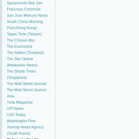
Sacramento Bee
San
Francisco Chronicle
San Jose Mercury News
South China Morning
Post (Hong Kong)
Taipei Time (Taiwan)
The Chosun Ilbo
The Economist
The Nation (Thailand)
The Star Online
(Malaysian News)
The Straits Times
(Singapore)
The Wall Street Journal
The Wall Street Journal -
Asia
Time Magazine
UPI News
USA Today
Washington Post
Yonhap News Agency
(South Korea)