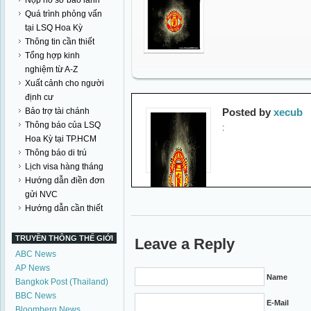
Nộp hồ sơ bảo lãnh
Quá trình phỏng vấn
tại LSQ Hoa Kỳ
Thông tin cần thiết
Tổng hợp kinh
nghiệm từ A-Z
Xuất cảnh cho người
định cư
Bảo trợ tài chánh
Posted by
xecub
Thông báo của LSQ
:
Hoa Kỳ tại TP.HCM
Thông báo di trú
Lịch visa hàng tháng
Hướng dẫn điền đơn
gửi NVC
Hướng dẫn cần thiết
TRUYỀN THÔNG THẾ GIỚI
Leave a Reply
ABC News
AP News
Name
Bangkok Post (Thailand)
BBC News
E-Mail
Bloomberg News