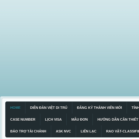
HOME
DIỄN ĐÀN VIỆT DI TRÚ
ĐĂNG KÝ THÀNH VIÊN MỚI
TÍN
CASE NUMBER
LỊCH VISA
MẪU ĐƠN
HƯỚNG DẪN CẦN THIẾT
BẢO TRỢ TÀI CHÁNH
ASK NVC
LIÊN LẠC
RAO VẶT-CLASSIFI