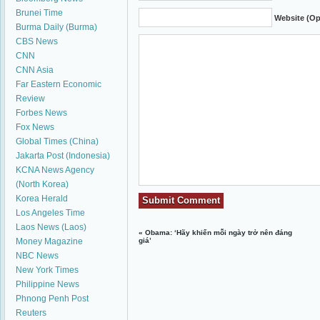
Brunei Time
Website (Op
Burma Daily (Burma)
CBS News
CNN
CNN Asia
Far Eastern Economic
Review
Forbes News
Fox News
Global Times (China)
Jakarta Post (Indonesia)
KCNA News Agency
(North Korea)
Korea Herald
Los Angeles Time
Laos News (Laos)
«
Obama: ‘Hãy khiến mỗi ngày trở nên đáng
Money Magazine
giá’
NBC News
New York Times
Philippine News
Phnong Penh Post
Reuters