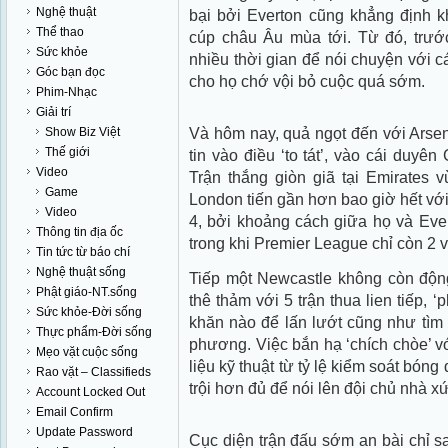
Nghệ thuật
bại bởi Everton cũng khẳng định 
Thể thao
cúp châu Âu mùa tới. Từ đó, trước
Sức khỏe
nhiều thời gian để nói chuyện với c
Góc bạn đọc
cho họ chớ vội bỏ cuộc quá sớm.
Phim-Nhạc
Giải trí
Và hôm nay, quả ngọt đến với Arse
Show Biz Việt
Thế giới
tin vào điều ‘to tát’, vào cái duyê
Video
Trận thắng giòn giã tại Emirates 
Game
London tiến gần hơn bao giờ hết với c
Video
4, bởi khoảng cách giữa họ và Eve
Thông tin địa ốc
trong khi Premier League chỉ còn 2
Tin tức từ báo chí
Nghệ thuật sống
Tiếp một Newcastle không còn độn
Phật giáo-NT.sống
thê thảm với 5 trận thua lien tiếp, 
Sức khỏe-Đời sống
khăn nào để lấn lướt cũng như tìm
Thực phẩm-Đời sống
phương. Việc bắn hạ ‘chích chòe’ vớ
Mẹo vặt cuộc sống
liệu kỹ thuật từ tỷ lệ kiểm soát bón
Rao vặt – Classifieds
trội hơn đủ để nói lên đội chủ nhà 
Account Locked Out
Email Confirm
Update Password
Cục diện trận đấu sớm an bài chỉ sa