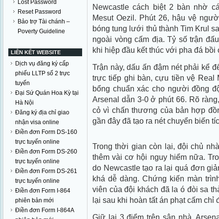
Lost Password
Newcastle cách biệt 2 bàn nhờ cá
Reset Password
Mesut Oezil. Phút 26, hậu vệ ngườ
Bảo trợ Tài chánh –
bóng tung lưới thủ thành Tim Krul s
Poverty Guideline
ngoài vòng cấm địa. Tỷ số trận đấu
khi hiệp đầu kết thúc với pha đá bồ
LIÊN KẾT WEBSITE
Dịch vụ đăng ký cấp
Trận này, dấu ấn đậm nét phải kể đ
phiếu LLTP số 2 trực
trực tiếp ghi bàn, cựu tiền vệ Real
tuyến
bổng chuẩn xác cho người đồng độ
Đại Sứ Quán Hoa Kỳ tại
Arsenal dẫn 3-0 ở phút 66. Rõ ràng, 
Hà Nội
cỏ vì chấn thương của bản hợp đồng 
Đăng ký địa chỉ giao
gần đây đã tạo ra nét chuyển biến tíc
nhận visa online
Điền đơn Form DS-160
trực tuyến online
Trong thời gian còn lại, đội chủ nhà
Điền đơn Form DS-260
thêm vài cơ hội nguy hiểm nữa. Tro
trực tuyến online
do Newcastle tạo ra lại quá đơn giả
Điền đơn Form DS-261
khá dễ dàng. Chứng kiến màn trình 
trực tuyến online
viên của đội khách đã la ó đòi sa t
Điền đơn Form I-864
lại sau khi hoàn tất án phạt cấm chỉ 
phiên bản mới
Điền đơn Form I-864A
Giữ lại 3 điểm trên sân nhà, Arsenal