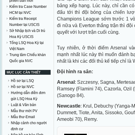
phiên bản mới
bảng xếp hạng. Lúc này, chỉ cần c
Kiểm tra Case Number
đấu tới thì đội bóng của chiến lư
HCM tại NVC
Champions League sớm trước 1 vòn
Kiểm tra Receipt
Number tại USCIS
đi nữa và Everton thắng trận thì độ
Sở Nhập tịch và Di trú
quyết với lượt trận cuối cùng.
Hoa Kỳ USCIS
Tổng LSQ Hoa Kỳ tại
Tuy nhiên, ở thời điểm Arsenal v
Việt Nam
mạnh nhất lúc này thì muốn đánh bạ
Trung tâm Chiếu khán
nhất là khi các đối thủ kế tiếp chỉ
Quốc gia NVC
Đội hình ra sân:
MỤC LỤC CẦN THIẾT
Hồ sơ tại LSQ
Arsenal
: Szczesny, Sagna, Mertesack
Hồ sơ tại NVC
Ramsey (Flamini 74), Cazorla, Ozil (
Hướng dẫn điền đơn
(Sanogo 84).
gửi LSQ Hoa Kỳ
Luật & Văn bản
Newcastle
: Krul, Debuchy (Yanga-M
Mẫu thư mời PV
Dummett, Tiote, Anita, Sissoko, Gouf
Mẫu thư-Email
Ameobi 70), Remy.
Nhập cảnh cho người
định cư